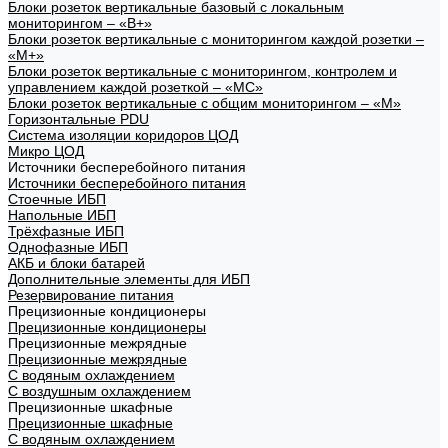
Блоки розеток вертикальные базовый с локальным
мониторингом – «В+»
Блоки розеток вертикальные с мониторингом каждой розетки –
«М+»
Блоки розеток вертикальные с мониторингом, контролем и
управлением каждой розеткой – «МС»
Блоки розеток вертикальные с общим мониторингом – «М»
Горизонтальные PDU
Система изоляции коридоров ЦОД
Микро ЦОД
Источники бесперебойного питания
Источники бесперебойного питания
Стоечные ИБП
Напольные ИБП
Трёхфазные ИБП
Однофазные ИБП
АКБ и блоки батарей
Дополнительные элементы для ИБП
Резервирование питания
Прецизионные кондиционеры
Прецизионные кондиционеры
Прецизионные межрядные
Прецизионные межрядные
С водяным охлаждением
С воздушным охлаждением
Прецизионные шкафные
Прецизионные шкафные
С водяным охлаждением