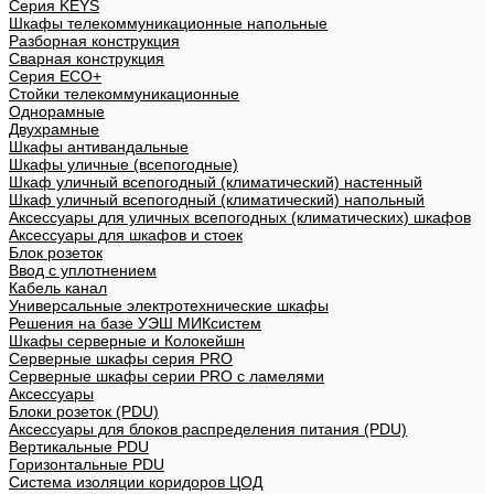
Cерия KEYS
Шкафы телекоммуникационные напольные
Разборная конструкция
Сварная конструкция
Серия ECO+
Стойки телекоммуникационные
Однорамные
Двухрамные
Шкафы антивандальные
Шкафы уличные (всепогодные)
Шкаф уличный всепогодный (климатический) настенный
Шкаф уличный всепогодный (климатический) напольный
Аксессуары для уличных всепогодных (климатических) шкафов
Аксессуары для шкафов и стоек
Блок розеток
Ввод с уплотнением
Кабель канал
Универсальные электротехнические шкафы
Решения на базе УЭШ МИКсистем
Шкафы серверные и Колокейшн
Серверные шкафы серия PRO
Серверные шкафы серии PRO с ламелями
Аксессуары
Блоки розеток (PDU)
Аксессуары для блоков распределения питания (PDU)
Вертикальные PDU
Горизонтальные PDU
Система изоляции коридоров ЦОД