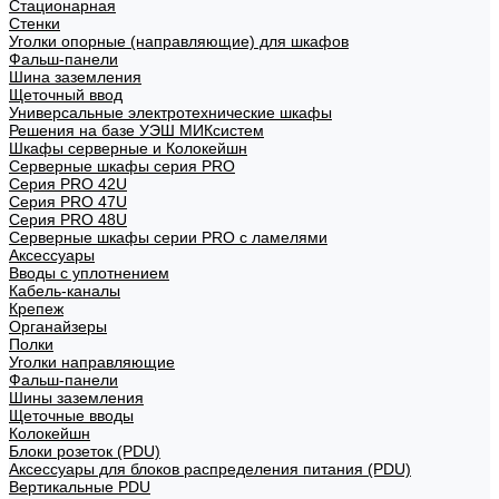
Стационарная
Стенки
Уголки опорные (направляющие) для шкафов
Фальш-панели
Шина заземления
Щеточный ввод
Универсальные электротехнические шкафы
Решения на базе УЭШ МИКсистем
Шкафы серверные и Колокейшн
Серверные шкафы серия PRO
Серия PRO 42U
Серия PRO 47U
Серия PRO 48U
Серверные шкафы серии PRO с ламелями
Аксессуары
Вводы с уплотнением
Кабель-каналы
Крепеж
Органайзеры
Полки
Уголки направляющие
Фальш-панели
Шины заземления
Щеточные вводы
Колокейшн
Блоки розеток (PDU)
Аксессуары для блоков распределения питания (PDU)
Вертикальные PDU