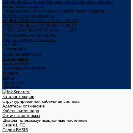
Кондиционеры для серверных, промышленных, электро-
технических шкафов
Кондиционеры для уличных климатических шкафов
Настенные кондиционеры
БОЛЬШОЙ МОЩНОСТИ (2кВт - 6,5кВт)
МАЛОЙ МОЩНОСТИ (500Вт – 800Вт)
СРЕДНЕЙ МОЩНОСТИ (1кВт - 1,5кВт)
Потолочные кондиционеры
Фильтрующие вентиляторы
LANMIR
О компании
Наше производство
Сертификаты
Каталоги PDF
Инструкции по сборке
Новости
Акции
Где купить?
Контакты
Каталог товаров
Структурированная кабельная система
Адаптеры оптические
Кабель витая пара
Оптические кроссы
Шкафы телекоммуникационные настенные
Cерия LITE
Cерия BASIS