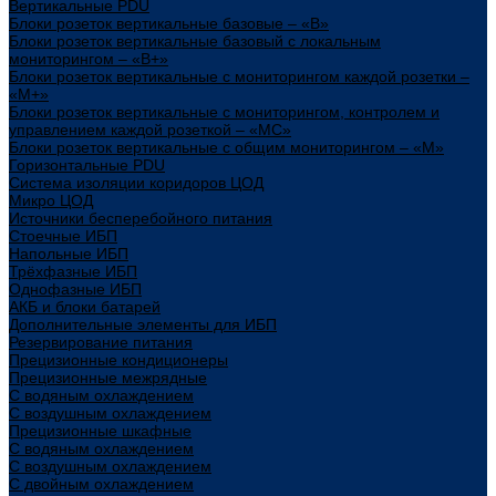
Вертикальные PDU
Блоки розеток вертикальные базовые – «В»
Блоки розеток вертикальные базовый с локальным
мониторингом – «В+»
Блоки розеток вертикальные с мониторингом каждой розетки –
«М+»
Блоки розеток вертикальные с мониторингом, контролем и
управлением каждой розеткой – «МС»
Блоки розеток вертикальные с общим мониторингом – «М»
Горизонтальные PDU
Система изоляции коридоров ЦОД
Микро ЦОД
Источники бесперебойного питания
Стоечные ИБП
Напольные ИБП
Трёхфазные ИБП
Однофазные ИБП
АКБ и блоки батарей
Дополнительные элементы для ИБП
Резервирование питания
Прецизионные кондиционеры
Прецизионные межрядные
С водяным охлаждением
С воздушным охлаждением
Прецизионные шкафные
С водяным охлаждением
С воздушным охлаждением
С двойным охлаждением