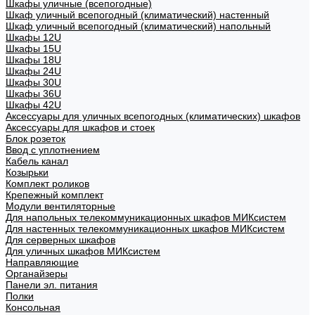
Шкафы уличные (всепогодные)
Шкаф уличный всепогодный (климатический) настенный
Шкаф уличный всепогодный (климатический) напольный
Шкафы 12U
Шкафы 15U
Шкафы 18U
Шкафы 24U
Шкафы 30U
Шкафы 36U
Шкафы 42U
Аксессуары для уличных всепогодных (климатических) шкафов
Аксессуары для шкафов и стоек
Блок розеток
Ввод с уплотнением
Кабель канал
Козырьки
Комплект роликов
Крепежный комплект
Модули вентиляторные
Для напольных телекоммуникационных шкафов МИКсистем
Для настенных телекоммуникационных шкафов МИКсистем
Для серверных шкафов
Для уличных шкафов МИКсистем
Направляющие
Органайзеры
Панели эл. питания
Полки
Консольная