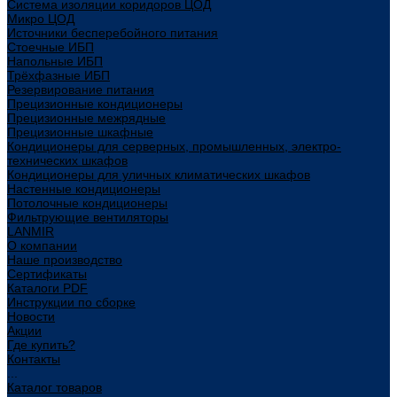
Система изоляции коридоров ЦОД
Микро ЦОД
Источники бесперебойного питания
Стоечные ИБП
Напольные ИБП
Трёхфазные ИБП
Резервирование питания
Прецизионные кондиционеры
Прецизионные межрядные
Прецизионные шкафные
Кондиционеры для серверных, промышленных, электро-
технических шкафов
Кондиционеры для уличных климатических шкафов
Настенные кондиционеры
Потолочные кондиционеры
Фильтрующие вентиляторы
LANMIR
О компании
Наше производство
Сертификаты
Каталоги PDF
Инструкции по сборке
Новости
Акции
Где купить?
Контакты
...
Каталог товаров