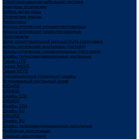
Структурированная кабельная система
Адаптеры оптические
Кабель витая пара
Оптические кроссы
Аксессуары
Кроссы оптические неукомплектованные
Кроссы оптические укомплектованные
Патч-панели
Шнур коммутационный медный RJ45 (патч-корд)
Шнуры оптические монтажные (пигтейл)
Шнуры оптические соединительные (патч-корд)
Шкафы телекоммуникационные настенные
Cерия LITE
Cерия BASIS
Cерия KEYS
Трехсекционные (откидные) шкафы
Встраиваемый настенный шкаф
600x450
600x600
Шкафы 12U
600x600
Шкафы 15U
Шкафы 6U
600x350
Шкафы 9U
Шкафы телекоммуникационные напольные
Разборная конструкция
Сварная конструкция