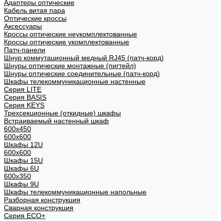
Адаптеры оптические
Кабель витая пара
Оптические кроссы
Аксессуары
Кроссы оптические неукомплектованные
Кроссы оптические укомплектованные
Патч-панели
Шнур коммутационный медный RJ45 (патч-корд)
Шнуры оптические монтажные (пигтейл)
Шнуры оптические соединительные (патч-корд)
Шкафы телекоммуникационные настенные
Cерия LITE
Cерия BASIS
Cерия KEYS
Трехсекционные (откидные) шкафы
Встраиваемый настенный шкаф
600x450
600x600
Шкафы 12U
600x600
Шкафы 15U
Шкафы 6U
600x350
Шкафы 9U
Шкафы телекоммуникационные напольные
Разборная конструкция
Сварная конструкция
Серия ECO+