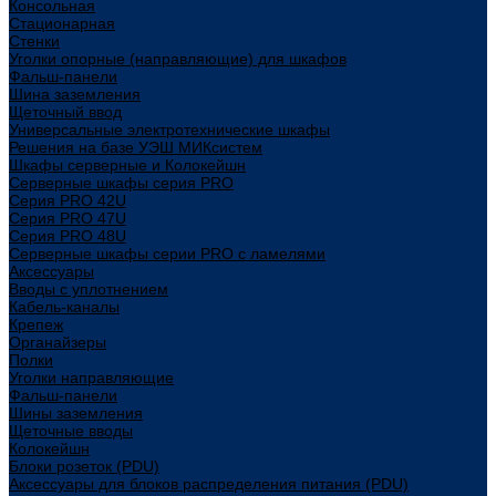
Консольная
Стационарная
Стенки
Уголки опорные (направляющие) для шкафов
Фальш-панели
Шина заземления
Щеточный ввод
Универсальные электротехнические шкафы
Решения на базе УЭШ МИКсистем
Шкафы серверные и Колокейшн
Серверные шкафы серия PRO
Серия PRO 42U
Серия PRO 47U
Серия PRO 48U
Серверные шкафы серии PRO с ламелями
Аксессуары
Вводы с уплотнением
Кабель-каналы
Крепеж
Органайзеры
Полки
Уголки направляющие
Фальш-панели
Шины заземления
Щеточные вводы
Колокейшн
Блоки розеток (PDU)
Аксессуары для блоков распределения питания (PDU)