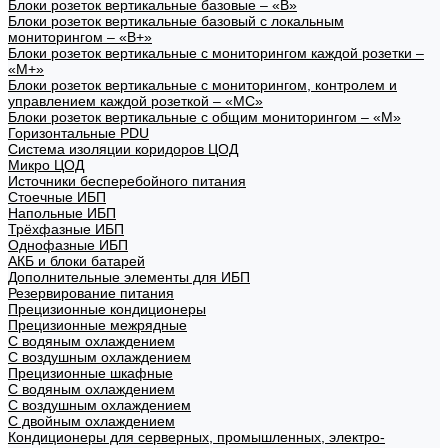
Блоки розеток вертикальные базовые – «В»
Блоки розеток вертикальные базовый с локальным
мониторингом – «В+»
Блоки розеток вертикальные с мониторингом каждой розетки –
«М+»
Блоки розеток вертикальные с мониторингом, контролем и
управлением каждой розеткой – «МС»
Блоки розеток вертикальные с общим мониторингом – «М»
Горизонтальные PDU
Система изоляции коридоров ЦОД
Микро ЦОД
Источники бесперебойного питания
Стоечные ИБП
Напольные ИБП
Трёхфазные ИБП
Однофазные ИБП
АКБ и блоки батарей
Дополнительные элементы для ИБП
Резервирование питания
Прецизионные кондиционеры
Прецизионные межрядные
С водяным охлаждением
С воздушным охлаждением
Прецизионные шкафные
С водяным охлаждением
С воздушным охлаждением
С двойным охлаждением
Кондиционеры для серверных, промышленных, электро-