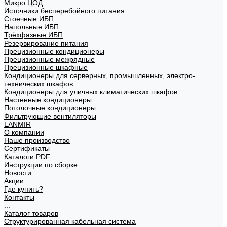
Микро ЦОД
Источники бесперебойного питания
Стоечные ИБП
Напольные ИБП
Трёхфазные ИБП
Резервирование питания
Прецизионные кондиционеры
Прецизионные межрядные
Прецизионные шкафные
Кондиционеры для серверных, промышленных, электро-
технических шкафов
Кондиционеры для уличных климатических шкафов
Настенные кондиционеры
Потолочные кондиционеры
Фильтрующие вентиляторы
LANMIR
О компании
Наше производство
Сертификаты
Каталоги PDF
Инструкции по сборке
Новости
Акции
Где купить?
Контакты
...
Каталог товаров
Структурированная кабельная система