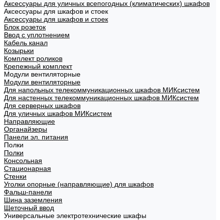
Аксессуары для уличных всепогодных (климатических) шкафов
Аксессуары для шкафов и стоек
Аксессуары для шкафов и стоек
Блок розеток
Ввод с уплотнением
Кабель канал
Козырьки
Комплект роликов
Крепежный комплект
Модули вентиляторные
Модули вентиляторные
Для напольных телекоммуникационных шкафов МИКсистем
Для настенных телекоммуникационных шкафов МИКсистем
Для серверных шкафов
Для уличных шкафов МИКсистем
Направляющие
Органайзеры
Панели эл. питания
Полки
Полки
Консольная
Стационарная
Стенки
Уголки опорные (направляющие) для шкафов
Фальш-панели
Шина заземления
Щеточный ввод
Универсальные электротехнические шкафы