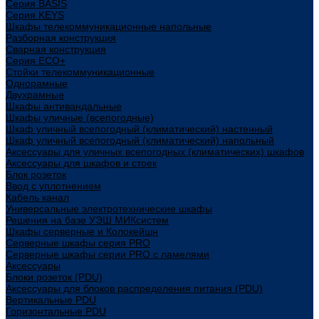
Cерия BASIS
Cерия KEYS
Шкафы телекоммуникационные напольные
Разборная конструкция
Сварная конструкция
Серия ECO+
Стойки телекоммуникационные
Однорамные
Двухрамные
Шкафы антивандальные
Шкафы уличные (всепогодные)
Шкаф уличный всепогодный (климатический) настенный
Шкаф уличный всепогодный (климатический) напольный
Аксессуары для уличных всепогодных (климатических) шкафов
Аксессуары для шкафов и стоек
Блок розеток
Ввод с уплотнением
Кабель канал
Универсальные электротехнические шкафы
Решения на базе УЭШ МИКсистем
Шкафы серверные и Колокейшн
Серверные шкафы серия PRO
Серверные шкафы серии PRO с ламелями
Аксессуары
Блоки розеток (PDU)
Аксессуары для блоков распределения питания (PDU)
Вертикальные PDU
Горизонтальные PDU