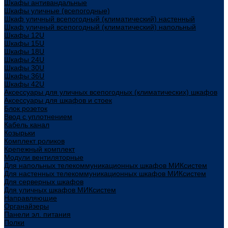
Шкафы антивандальные
Шкафы уличные (всепогодные)
Шкаф уличный всепогодный (климатический) настенный
Шкаф уличный всепогодный (климатический) напольный
Шкафы 12U
Шкафы 15U
Шкафы 18U
Шкафы 24U
Шкафы 30U
Шкафы 36U
Шкафы 42U
Аксессуары для уличных всепогодных (климатических) шкафов
Аксессуары для шкафов и стоек
Блок розеток
Ввод с уплотнением
Кабель канал
Козырьки
Комплект роликов
Крепежный комплект
Модули вентиляторные
Для напольных телекоммуникационных шкафов МИКсистем
Для настенных телекоммуникационных шкафов МИКсистем
Для серверных шкафов
Для уличных шкафов МИКсистем
Направляющие
Органайзеры
Панели эл. питания
Полки