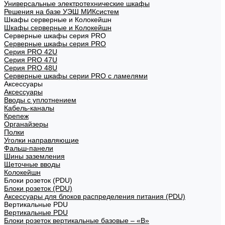
Универсальные электротехнические шкафы
Решения на базе УЭШ МИКсистем
Шкафы серверные и Колокейшн
Шкафы серверные и Колокейшн
Серверные шкафы серия PRO
Серверные шкафы серия PRO
Серия PRO 42U
Серия PRO 47U
Серия PRO 48U
Серверные шкафы серии PRO с ламелями
Аксессуары
Аксессуары
Вводы с уплотнением
Кабель-каналы
Крепеж
Органайзеры
Полки
Уголки направляющие
Фальш-панели
Шины заземления
Щеточные вводы
Колокейшн
Блоки розеток (PDU)
Блоки розеток (PDU)
Аксессуары для блоков распределения питания (PDU)
Вертикальные PDU
Вертикальные PDU
Блоки розеток вертикальные базовые – «В»