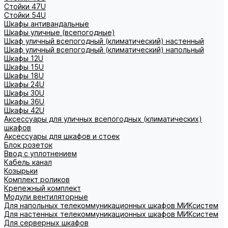
Стойки 47U
Стойки 54U
Шкафы антивандальные
Шкафы уличные (всепогодные)
Шкаф уличный всепогодный (климатический) настенный
Шкаф уличный всепогодный (климатический) напольный
Шкафы 12U
Шкафы 15U
Шкафы 18U
Шкафы 24U
Шкафы 30U
Шкафы 36U
Шкафы 42U
Аксессуары для уличных всепогодных (климатических)
шкафов
Аксессуары для шкафов и стоек
Блок розеток
Ввод с уплотнением
Кабель канал
Козырьки
Комплект роликов
Крепежный комплект
Модули вентиляторные
Для напольных телекоммуникационных шкафов МИКсистем
Для настенных телекоммуникационных шкафов МИКсистем
Для серверных шкафов