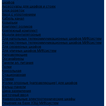
шкафов
Аксессуары для шкафов и стоек
Блок розеток
Ввод с уплотнением
Кабель канал
Козырьки
Комплект роликов
Крепежный комплект
Модули вентиляторные
Для напольных телекоммуникационных шкафов МИКсистем
Для настенных телекоммуникационных шкафов МИКсистем
Для серверных шкафов
Для уличных шкафов МИКсистем
Направляющие
Органайзеры
Панели эл. питания
Полки
Консольная
Стационарная
Стенки
Уголки опорные (направляющие) для шкафов
Фальш-панели
Шина заземления
Щеточный ввод
Универсальные электротехнические шкафы
Решения на базе УЭШ МИКсистем