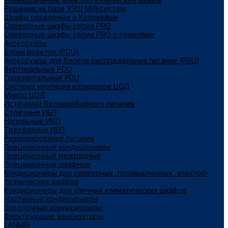
Решения на базе УЭШ МИКсистем
Шкафы серверные и Колокейшн
Серверные шкафы серия PRO
Серверные шкафы серии PRO с ламелями
Аксессуары
Блоки розеток (PDU)
Аксессуары для блоков распределения питания (PDU)
Вертикальные PDU
Горизонтальные PDU
Система изоляции коридоров ЦОД
Микро ЦОД
Источники бесперебойного питания
Стоечные ИБП
Напольные ИБП
Трёхфазные ИБП
Резервирование питания
Прецизионные кондиционеры
Прецизионные межрядные
Прецизионные шкафные
Кондиционеры для серверных, промышленных, электро-
технических шкафов
Кондиционеры для уличных климатических шкафов
Настенные кондиционеры
Потолочные кондиционеры
Фильтрующие вентиляторы
LANMIR