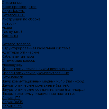
О компании
Наше производство
Сертификаты
Каталоги PDF
Инструкции по сборке
Новости
Акции
Где купить?
Контакты
...
Каталог товаров
Структурированная кабельная система
Адаптеры оптические
Кабель витая пара
Оптические кроссы
Аксессуары
Кроссы оптические неукомплектованные
Кроссы оптические укомплектованные
Патч-панели
Шнур коммутационный медный RJ45 (патч-корд)
Шнуры оптические монтажные (пигтейл)
Шнуры оптические соединительные (патч-корд)
Шкафы телекоммуникационные настенные
Cерия LITE
Cерия BASIS
Cерия KEYS