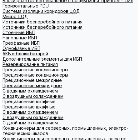
Блоки розеток вертикальные с общим мониторингом – «М»
Горизонтальные PDU
Система изоляции коридоров ЦОД
Микро ЦОД
Источники бесперебойного питания
Источники бесперебойного питания
Стоечные ИБП
Напольные ИБП
Трёхфазные ИБП
Однофазные ИБП
АКБ и блоки батарей
Дополнительные элементы для ИБП
Резервирование питания
Прецизионные кондиционеры
Прецизионные кондиционеры
Прецизионные межрядные
Прецизионные межрядные
С водяным охлаждением
С воздушным охлаждением
Прецизионные шкафные
Прецизионные шкафные
С водяным охлаждением
С воздушным охлаждением
С двойным охлаждением
Кондиционеры для серверных, промышленных, электро-
технических шкафов
Кондиционеры для серверных, промышленных, электро-