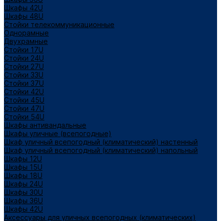
Шкафы 42U
Шкафы 48U
Стойки телекоммуникационные
Однорамные
Двухрамные
Стойки 17U
Стойки 24U
Стойки 27U
Стойки 33U
Стойки 37U
Стойки 42U
Стойки 45U
Стойки 47U
Стойки 54U
Шкафы антивандальные
Шкафы уличные (всепогодные)
Шкаф уличный всепогодный (климатический) настенный
Шкаф уличный всепогодный (климатический) напольный
Шкафы 12U
Шкафы 15U
Шкафы 18U
Шкафы 24U
Шкафы 30U
Шкафы 36U
Шкафы 42U
Аксессуары для уличных всепогодных (климатических)