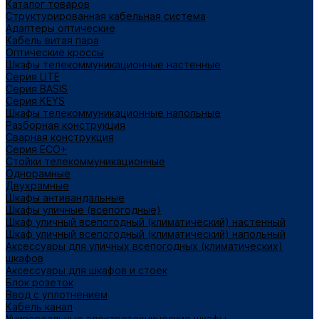
Каталог товаров
Структурированная кабельная система
Адаптеры оптические
Кабель витая пара
Оптические кроссы
Шкафы телекоммуникационные настенные
Cерия LITE
Cерия BASIS
Cерия KEYS
Шкафы телекоммуникационные напольные
Разборная конструкция
Сварная конструкция
Серия ECO+
Стойки телекоммуникационные
Однорамные
Двухрамные
Шкафы антивандальные
Шкафы уличные (всепогодные)
Шкаф уличный всепогодный (климатический) настенный
Шкаф уличный всепогодный (климатический) напольный
Аксессуары для уличных всепогодных (климатических)
шкафов
Аксессуары для шкафов и стоек
Блок розеток
Ввод с уплотнением
Кабель канал
Универсальные электротехнические шкафы