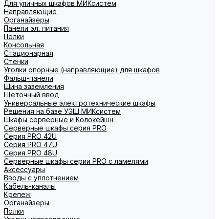
Для уличных шкафов МИКсистем
Направляющие
Органайзеры
Панели эл. питания
Полки
Консольная
Стационарная
Стенки
Уголки опорные (направляющие) для шкафов
Фальш-панели
Шина заземления
Щеточный ввод
Универсальные электротехнические шкафы
Решения на базе УЭШ МИКсистем
Шкафы серверные и Колокейшн
Серверные шкафы серия PRO
Серия PRO 42U
Серия PRO 47U
Серия PRO 48U
Серверные шкафы серии PRO с ламелями
Аксессуары
Вводы с уплотнением
Кабель-каналы
Крепеж
Органайзеры
Полки