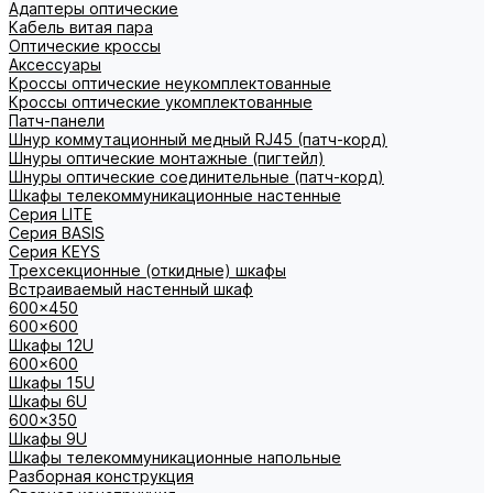
Адаптеры оптические
Кабель витая пара
Оптические кроссы
Аксессуары
Кроссы оптические неукомплектованные
Кроссы оптические укомплектованные
Патч-панели
Шнур коммутационный медный RJ45 (патч-корд)
Шнуры оптические монтажные (пигтейл)
Шнуры оптические соединительные (патч-корд)
Шкафы телекоммуникационные настенные
Cерия LITE
Cерия BASIS
Cерия KEYS
Трехсекционные (откидные) шкафы
Встраиваемый настенный шкаф
600x450
600x600
Шкафы 12U
600x600
Шкафы 15U
Шкафы 6U
600x350
Шкафы 9U
Шкафы телекоммуникационные напольные
Разборная конструкция