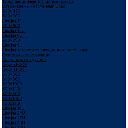
Трехсекционные (откидные) шкафы
Встраиваемый настенный шкаф
600x450
600x600
Шкафы 12U
600x600
Шкафы 15U
Шкафы 6U
600x350
Шкафы 9U
Шкафы телекоммуникационные напольные
Разборная конструкция
Сварная конструкция
Серия ECO+
Серия ECO L
600x600
600x800
600х1000
600х1200
800x800
800х1000
800х1200
Шкафы 18U
Шкафы 24U
Шкафы 27U
Шкафы 30U
Шкафы 36U