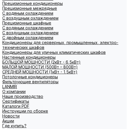
Прецизионные кондиционеры
Прецизионные межрядные
С водяным охлаждением
С воздушным охлаждением
Прецизионные шкафные
С водяным охлаждением
С воздушным охлаждением
С двойным охлаждением
Кондиционеры для серверных, промышленных, электро-
технических шкафов
Кондиционеры для уличных климатических шкафов
Настенные кондиционеры
БОЛЬШОЙ МОЩНОСТИ (2кВт - 6,5кВт)
МАЛОЙ МОЩНОСТИ (500Вт – 800Вт)
СРЕДНЕЙ МОЩНОСТИ (1кВт - 1,5кВт)
Потолочные кондиционеры
Фильтрующие вентиляторы
LANMIR
О компании
Наше производство
Сертификаты
Каталоги PDF
Инструкции по сборке
Новости
Акции
Где купить?