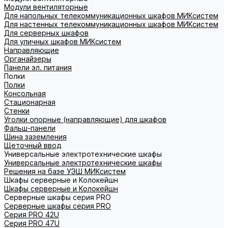
Модули вентиляторные
Для напольных телекоммуникационных шкафов МИКсистем
Для настенных телекоммуникационных шкафов МИКсистем
Для серверных шкафов
Для уличных шкафов МИКсистем
Направляющие
Органайзеры
Панели эл. питания
Полки
Полки
Консольная
Стационарная
Стенки
Уголки опорные (направляющие) для шкафов
Фальш-панели
Шина заземления
Щеточный ввод
Универсальные электротехнические шкафы
Универсальные электротехнические шкафы
Решения на базе УЭШ МИКсистем
Шкафы серверные и Колокейшн
Шкафы серверные и Колокейшн
Серверные шкафы серия PRO
Серверные шкафы серия PRO
Серия PRO 42U
Серия PRO 47U