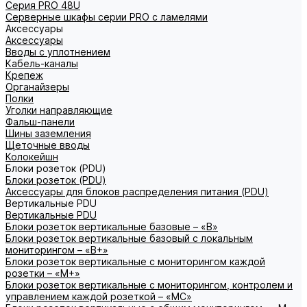
Серия PRO 48U
Серверные шкафы серии PRO с ламелями
Аксессуары
Аксессуары
Вводы с уплотнением
Кабель-каналы
Крепеж
Органайзеры
Полки
Уголки направляющие
Фальш-панели
Шины заземления
Щеточные вводы
Колокейшн
Блоки розеток (PDU)
Блоки розеток (PDU)
Аксессуары для блоков распределения питания (PDU)
Вертикальные PDU
Вертикальные PDU
Блоки розеток вертикальные базовые – «В»
Блоки розеток вертикальные базовый с локальным
мониторингом – «В+»
Блоки розеток вертикальные с мониторингом каждой
розетки – «М+»
Блоки розеток вертикальные с мониторингом, контролем и
управлением каждой розеткой – «МС»