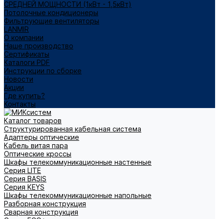
СРЕДНЕЙ МОЩНОСТИ (1кВт - 1,5кВт)
Потолочные кондиционеры
Фильтрующие вентиляторы
LANMIR
О компании
Наше производство
Сертификаты
Каталоги PDF
Инструкции по сборке
Новости
Акции
Где купить?
Контакты
Каталог товаров
Структурированная кабельная система
Адаптеры оптические
Кабель витая пара
Оптические кроссы
Шкафы телекоммуникационные настенные
Cерия LITE
Cерия BASIS
Cерия KEYS
Шкафы телекоммуникационные напольные
Разборная конструкция
Сварная конструкция