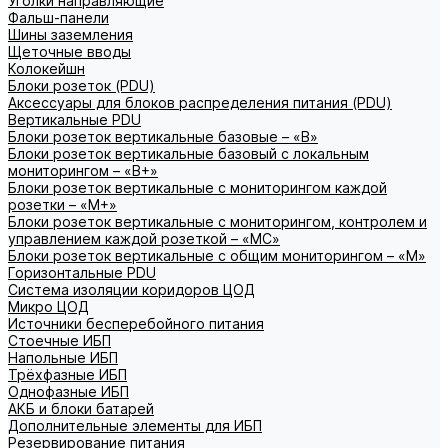
Уголки направляющие
Фальш-панели
Шины заземления
Щеточные вводы
Колокейшн
Блоки розеток (PDU)
Аксессуары для блоков распределения питания (PDU)
Вертикальные PDU
Блоки розеток вертикальные базовые – «В»
Блоки розеток вертикальные базовый с локальным
мониторингом – «В+»
Блоки розеток вертикальные с мониторингом каждой
розетки – «М+»
Блоки розеток вертикальные с мониторингом, контролем и
управлением каждой розеткой – «МС»
Блоки розеток вертикальные с общим мониторингом – «М»
Горизонтальные PDU
Система изоляции коридоров ЦОД
Микро ЦОД
Источники бесперебойного питания
Стоечные ИБП
Напольные ИБП
Трёхфазные ИБП
Однофазные ИБП
АКБ и блоки батарей
Дополнительные элементы для ИБП
Резервирование питания