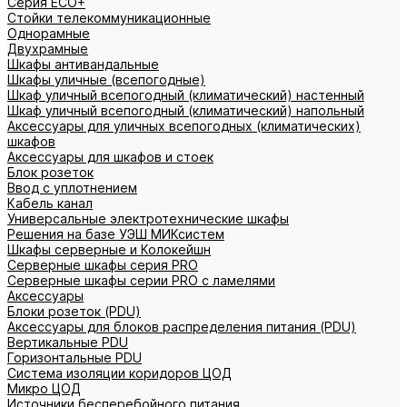
Серия ECO+
Стойки телекоммуникационные
Однорамные
Двухрамные
Шкафы антивандальные
Шкафы уличные (всепогодные)
Шкаф уличный всепогодный (климатический) настенный
Шкаф уличный всепогодный (климатический) напольный
Аксессуары для уличных всепогодных (климатических)
шкафов
Аксессуары для шкафов и стоек
Блок розеток
Ввод с уплотнением
Кабель канал
Универсальные электротехнические шкафы
Решения на базе УЭШ МИКсистем
Шкафы серверные и Колокейшн
Серверные шкафы серия PRO
Серверные шкафы серии PRO с ламелями
Аксессуары
Блоки розеток (PDU)
Аксессуары для блоков распределения питания (PDU)
Вертикальные PDU
Горизонтальные PDU
Система изоляции коридоров ЦОД
Микро ЦОД
Источники бесперебойного питания