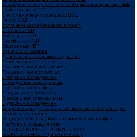
Блоки розеток вертикальные с общим мониторингом – «М»
Горизонтальные PDU
Система изоляции коридоров ЦОД
Микро ЦОД
Источники бесперебойного питания
Стоечные ИБП
Напольные ИБП
Трёхфазные ИБП
Однофазные ИБП
АКБ и блоки батарей
Дополнительные элементы для ИБП
Резервирование питания
Прецизионные кондиционеры
Прецизионные межрядные
С водяным охлаждением
С воздушным охлаждением
Прецизионные шкафные
С водяным охлаждением
С воздушным охлаждением
С двойным охлаждением
Кондиционеры для серверных, промышленных, электро-
технических шкафов
Кондиционеры для уличных климатических шкафов
Настенные кондиционеры
БОЛЬШОЙ МОЩНОСТИ (2кВт - 6,5кВт)
МАЛОЙ МОЩНОСТИ (500Вт – 800Вт)