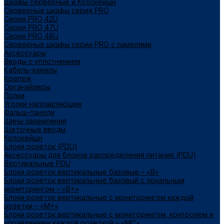
Шкафы серверные и Колокейшн
Серверные шкафы серия PRO
Серия PRO 42U
Серия PRO 47U
Серия PRO 48U
Серверные шкафы серии PRO с ламелями
Аксессуары
Вводы с уплотнением
Кабель-каналы
Крепеж
Органайзеры
Полки
Уголки направляющие
Фальш-панели
Шины заземления
Щеточные вводы
Колокейшн
Блоки розеток (PDU)
Аксессуары для блоков распределения питания (PDU)
Вертикальные PDU
Блоки розеток вертикальные базовые – «В»
Блоки розеток вертикальные базовый с локальным
мониторингом – «В+»
Блоки розеток вертикальные с мониторингом каждой
розетки – «М+»
Блоки розеток вертикальные с мониторингом, контролем и
управлением каждой розеткой – «МС»