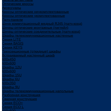
Оптические кроссы
Аксессуары
Кроссы оптические неукомплектованные
Кроссы оптические укомплектованные
Патч-панели
Шнур коммутационный медный RJ45 (патч-корд)
Шнуры оптические монтажные (пигтейл)
Шнуры оптические соединительные (патч-корд)
Шкафы телекоммуникационные настенные
Cерия LITE
Cерия BASIS
Cерия KEYS
Трехсекционные (откидные) шкафы
Встраиваемый настенный шкаф
600x450
600x600
Шкафы 12U
600x600
Шкафы 15U
Шкафы 6U
600x350
Шкафы 9U
Шкафы телекоммуникационные напольные
Разборная конструкция
Сварная конструкция
Серия ECO+
Серия ECO L
600x600