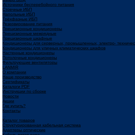
Источники бесперебойного питания
Стоечные ИБП
Напольные ИБП
Трёхфазные ИБП
Резервирование питания
Прецизионные кондиционеры
Прецизионные межрядные
Прецизионные шкафные
Кондиционеры для серверных, промышленных, электро- техниче
Кондиционеры для уличных климатических шкафов
Настенные кондиционеры
Потолочные кондиционеры
Фильтрующие вентиляторы
LANMIR
О компании
Наше производство
Сертификаты
Каталоги PDF
Инструкции по сборке
Новости
Акции
Где купить?
Контакты
...
Каталог товаров
Структурированная кабельная система
Адаптеры оптические
Кабель витая пара