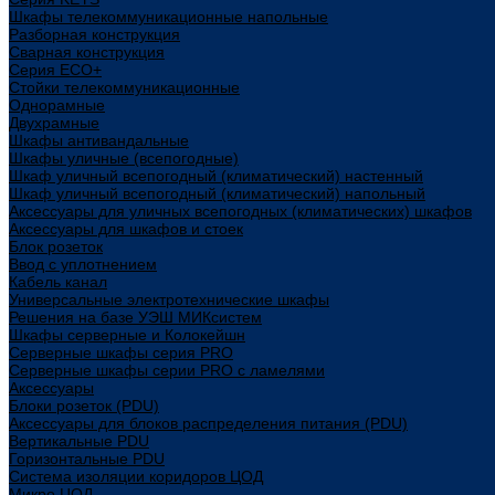
Шкафы телекоммуникационные напольные
Разборная конструкция
Сварная конструкция
Серия ECO+
Стойки телекоммуникационные
Однорамные
Двухрамные
Шкафы антивандальные
Шкафы уличные (всепогодные)
Шкаф уличный всепогодный (климатический) настенный
Шкаф уличный всепогодный (климатический) напольный
Аксессуары для уличных всепогодных (климатических) шкафов
Аксессуары для шкафов и стоек
Блок розеток
Ввод с уплотнением
Кабель канал
Универсальные электротехнические шкафы
Решения на базе УЭШ МИКсистем
Шкафы серверные и Колокейшн
Серверные шкафы серия PRO
Серверные шкафы серии PRO с ламелями
Аксессуары
Блоки розеток (PDU)
Аксессуары для блоков распределения питания (PDU)
Вертикальные PDU
Горизонтальные PDU
Система изоляции коридоров ЦОД
Микро ЦОД