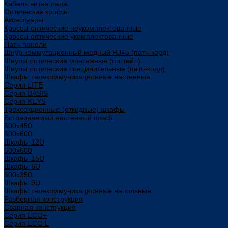
Кабель витая пара
Оптические кроссы
Аксессуары
Кроссы оптические неукомплектованные
Кроссы оптические укомплектованные
Патч-панели
Шнур коммутационный медный RJ45 (патч-корд)
Шнуры оптические монтажные (пигтейл)
Шнуры оптические соединительные (патч-корд)
Шкафы телекоммуникационные настенные
Cерия LITE
Cерия BASIS
Cерия KEYS
Трехсекционные (откидные) шкафы
Встраиваемый настенный шкаф
600x450
600x600
Шкафы 12U
600x600
Шкафы 15U
Шкафы 6U
600x350
Шкафы 9U
Шкафы телекоммуникационные напольные
Разборная конструкция
Сварная конструкция
Серия ECO+
Серия ECO L