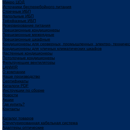
Микро ЦОД
Источники бесперебойного питания
Стоечные ИБП
Напольные ИБП
Трёхфазные ИБП
Резервирование питания
Прецизионные кондиционеры
Прецизионные межрядные
Прецизионные шкафные
Кондиционеры для серверных, промышленных, электро- техниче
Кондиционеры для уличных климатических шкафов
Настенные кондиционеры
Потолочные кондиционеры
Фильтрующие вентиляторы
LANMIR
О компании
Наше производство
Сертификаты
Каталоги PDF
Инструкции по сборке
Новости
Акции
Где купить?
Контакты
...
Каталог товаров
Структурированная кабельная система
Адаптеры оптические