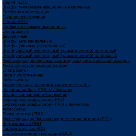
Cерия KEYS
Шкафы телекоммуникационные напольные
Разборная конструкция
Сварная конструкция
Серия ECO+
Стойки телекоммуникационные
Однорамные
Двухрамные
Шкафы антивандальные
Шкафы уличные (всепогодные)
Шкаф уличный всепогодный (климатический) настенный
Шкаф уличный всепогодный (климатический) напольный
Аксессуары для уличных всепогодных (климатических) шкафов
Аксессуары для шкафов и стоек
Блок розеток
Ввод с уплотнением
Кабель канал
Универсальные электротехнические шкафы
Решения на базе УЭШ МИКсистем
Шкафы серверные и Колокейшн
Серверные шкафы серия PRO
Серверные шкафы серии PRO с ламелями
Аксессуары
Блоки розеток (PDU)
Аксессуары для блоков распределения питания (PDU)
Вертикальные PDU
Горизонтальные PDU
Система изоляции коридоров ЦОД