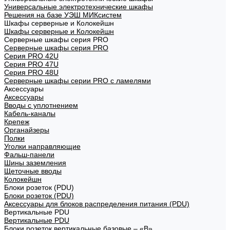
Универсальные электротехнические шкафы
Решения на базе УЭШ МИКсистем
Шкафы серверные и Колокейшн
Шкафы серверные и Колокейшн
Серверные шкафы серия PRO
Серверные шкафы серия PRO
Серия PRO 42U
Серия PRO 47U
Серия PRO 48U
Серверные шкафы серии PRO с ламелями
Аксессуары
Аксессуары
Вводы с уплотнением
Кабель-каналы
Крепеж
Органайзеры
Полки
Уголки направляющие
Фальш-панели
Шины заземления
Щеточные вводы
Колокейшн
Блоки розеток (PDU)
Блоки розеток (PDU)
Аксессуары для блоков распределения питания (PDU)
Вертикальные PDU
Вертикальные PDU
Блоки розеток вертикальные базовые – «В»