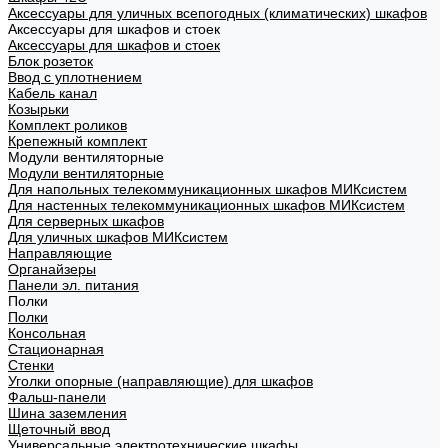
Аксессуары для уличных всепогодных (климатических) шкафов
Аксессуары для шкафов и стоек
Аксессуары для шкафов и стоек
Блок розеток
Ввод с уплотнением
Кабель канал
Козырьки
Комплект роликов
Крепежный комплект
Модули вентиляторные
Модули вентиляторные
Для напольных телекоммуникационных шкафов МИКсистем
Для настенных телекоммуникационных шкафов МИКсистем
Для серверных шкафов
Для уличных шкафов МИКсистем
Направляющие
Органайзеры
Панели эл. питания
Полки
Полки
Консольная
Стационарная
Стенки
Уголки опорные (направляющие) для шкафов
Фальш-панели
Шина заземления
Щеточный ввод
Универсальные электротехнические шкафы