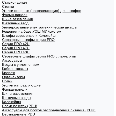
Стационарная
Стенки
Уголки опорные (направляющие) для шкафов
Фальш-панели
Шина заземления
Щеточный ввод
Универсальные электротехнические шкафы
Решения на базе УЭШ МИКсистем
Шкафы серверные и Колокейшн
Серверные шкафы серия PRO
Серия PRO 42U
Серия PRO 47U
Серия PRO 48U
Серверные шкафы серии PRO с ламелями
Аксессуары
Вводы с уплотнением
Кабель-каналы
Крепеж
Органайзеры
Полки
Уголки направляющие
Фальш-панели
Шины заземления
Щеточные вводы
Колокейшн
Блоки розеток (PDU)
Аксессуары для блоков распределения питания (PDU)
Вертикальные PDU