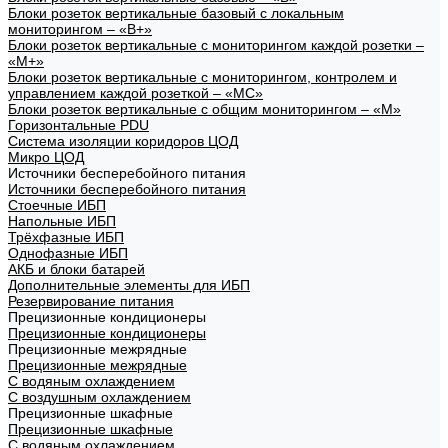
Блоки розеток вертикальные базовый с локальным
мониторингом – «В+»
Блоки розеток вертикальные с мониторингом каждой розетки –
«М+»
Блоки розеток вертикальные с мониторингом, контролем и
управлением каждой розеткой – «МС»
Блоки розеток вертикальные с общим мониторингом – «М»
Горизонтальные PDU
Система изоляции коридоров ЦОД
Микро ЦОД
Источники бесперебойного питания
Источники бесперебойного питания
Стоечные ИБП
Напольные ИБП
Трёхфазные ИБП
Однофазные ИБП
АКБ и блоки батарей
Дополнительные элементы для ИБП
Резервирование питания
Прецизионные кондиционеры
Прецизионные кондиционеры
Прецизионные межрядные
Прецизионные межрядные
С водяным охлаждением
С воздушным охлаждением
Прецизионные шкафные
Прецизионные шкафные
С водяным охлаждением