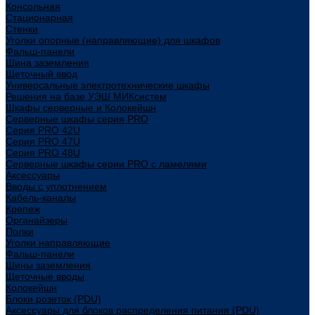
Консольная
Стационарная
Стенки
Уголки опорные (направляющие) для шкафов
Фальш-панели
Шина заземления
Щеточный ввод
Универсальные электротехнические шкафы
Решения на базе УЭШ МИКсистем
Шкафы серверные и Колокейшн
Серверные шкафы серия PRO
Серия PRO 42U
Серия PRO 47U
Серия PRO 48U
Серверные шкафы серии PRO с ламелями
Аксессуары
Вводы с уплотнением
Кабель-каналы
Крепеж
Органайзеры
Полки
Уголки направляющие
Фальш-панели
Шины заземления
Щеточные вводы
Колокейшн
Блоки розеток (PDU)
Аксессуары для блоков распределения питания (PDU)