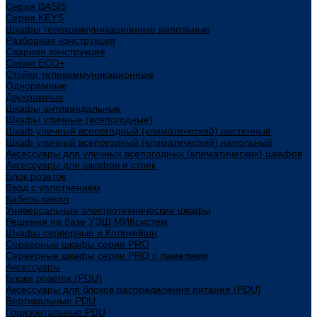
Cерия BASIS
Cерия KEYS
Шкафы телекоммуникационные напольные
Разборная конструкция
Сварная конструкция
Серия ECO+
Стойки телекоммуникационные
Однорамные
Двухрамные
Шкафы антивандальные
Шкафы уличные (всепогодные)
Шкаф уличный всепогодный (климатический) настенный
Шкаф уличный всепогодный (климатический) напольный
Аксессуары для уличных всепогодных (климатических) шкафов
Аксессуары для шкафов и стоек
Блок розеток
Ввод с уплотнением
Кабель канал
Универсальные электротехнические шкафы
Решения на базе УЭШ МИКсистем
Шкафы серверные и Колокейшн
Серверные шкафы серия PRO
Серверные шкафы серии PRO с ламелями
Аксессуары
Блоки розеток (PDU)
Аксессуары для блоков распределения питания (PDU)
Вертикальные PDU
Горизонтальные PDU