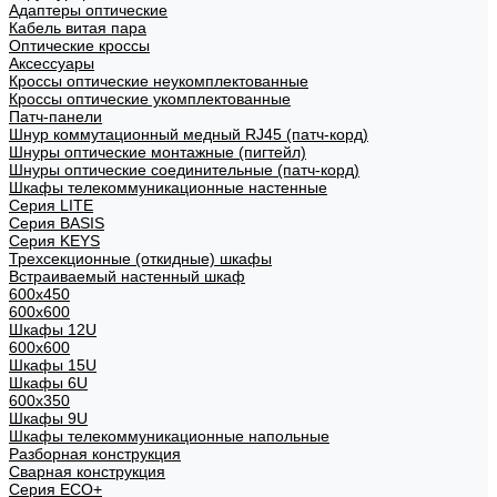
Адаптеры оптические
Кабель витая пара
Оптические кроссы
Аксессуары
Кроссы оптические неукомплектованные
Кроссы оптические укомплектованные
Патч-панели
Шнур коммутационный медный RJ45 (патч-корд)
Шнуры оптические монтажные (пигтейл)
Шнуры оптические соединительные (патч-корд)
Шкафы телекоммуникационные настенные
Cерия LITE
Cерия BASIS
Cерия KEYS
Трехсекционные (откидные) шкафы
Встраиваемый настенный шкаф
600x450
600x600
Шкафы 12U
600x600
Шкафы 15U
Шкафы 6U
600x350
Шкафы 9U
Шкафы телекоммуникационные напольные
Разборная конструкция
Сварная конструкция
Серия ECO+