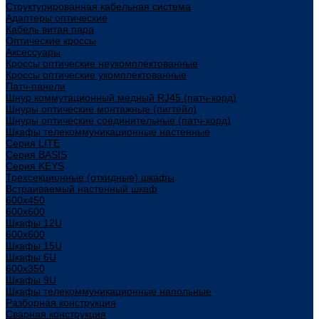
Структурированная кабельная система
Адаптеры оптические
Кабель витая пара
Оптические кроссы
Аксессуары
Кроссы оптические неукомплектованные
Кроссы оптические укомплектованные
Патч-панели
Шнур коммутационный медный RJ45 (патч-корд)
Шнуры оптические монтажные (пигтейл)
Шнуры оптические соединительные (патч-корд)
Шкафы телекоммуникационные настенные
Cерия LITE
Cерия BASIS
Cерия KEYS
Трехсекционные (откидные) шкафы
Встраиваемый настенный шкаф
600x450
600x600
Шкафы 12U
600x600
Шкафы 15U
Шкафы 6U
600x350
Шкафы 9U
Шкафы телекоммуникационные напольные
Разборная конструкция
Сварная конструкция