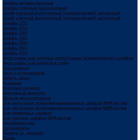
Шкафы антивандальные
Шкафы уличные (всепогодные)
Шкаф уличный всепогодный (климатический) настенный
Шкаф уличный всепогодный (климатический) напольный
Шкафы 12U
Шкафы 15U
Шкафы 18U
Шкафы 24U
Шкафы 30U
Шкафы 36U
Шкафы 42U
Аксессуары для уличных всепогодных (климатических) шкафов
Аксессуары для шкафов и стоек
Блок розеток
Ввод с уплотнением
Кабель канал
Козырьки
Комплект роликов
Крепежный комплект
Модули вентиляторные
Для напольных телекоммуникационных шкафов МИКсистем
Для настенных телекоммуникационных шкафов МИКсистем
Для серверных шкафов
Для уличных шкафов МИКсистем
Направляющие
Органайзеры
Панели эл. питания
Полки