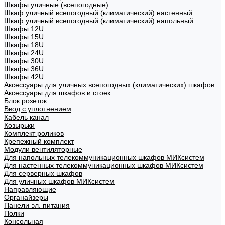
Шкафы уличные (всепогодные)
Шкаф уличный всепогодный (климатический) настенный
Шкаф уличный всепогодный (климатический) напольный
Шкафы 12U
Шкафы 15U
Шкафы 18U
Шкафы 24U
Шкафы 30U
Шкафы 36U
Шкафы 42U
Аксессуары для уличных всепогодных (климатических) шкафов
Аксессуары для шкафов и стоек
Блок розеток
Ввод с уплотнением
Кабель канал
Козырьки
Комплект роликов
Крепежный комплект
Модули вентиляторные
Для напольных телекоммуникационных шкафов МИКсистем
Для настенных телекоммуникационных шкафов МИКсистем
Для серверных шкафов
Для уличных шкафов МИКсистем
Направляющие
Органайзеры
Панели эл. питания
Полки
Консольная