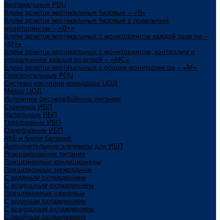
Вертикальные PDU
Блоки розеток вертикальные базовые – «В»
Блоки розеток вертикальные базовый с локальным
мониторингом – «В+»
Блоки розеток вертикальные с мониторингом каждой розетки –
«М+»
Блоки розеток вертикальные с мониторингом, контролем и
управлением каждой розеткой – «МС»
Блоки розеток вертикальные с общим мониторингом – «М»
Горизонтальные PDU
Система изоляции коридоров ЦОД
Микро ЦОД
Источники бесперебойного питания
Стоечные ИБП
Напольные ИБП
Трёхфазные ИБП
Однофазные ИБП
АКБ и блоки батарей
Дополнительные элементы для ИБП
Резервирование питания
Прецизионные кондиционеры
Прецизионные межрядные
С водяным охлаждением
С воздушным охлаждением
Прецизионные шкафные
С водяным охлаждением
С воздушным охлаждением
С двойным охлаждением