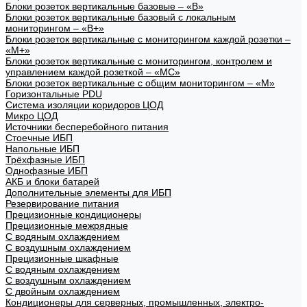
Блоки розеток вертикальные базовые – «В»
Блоки розеток вертикальные базовый с локальным
мониторингом – «В+»
Блоки розеток вертикальные с мониторингом каждой розетки –
«М+»
Блоки розеток вертикальные с мониторингом, контролем и
управлением каждой розеткой – «МС»
Блоки розеток вертикальные с общим мониторингом – «М»
Горизонтальные PDU
Система изоляции коридоров ЦОД
Микро ЦОД
Источники бесперебойного питания
Стоечные ИБП
Напольные ИБП
Трёхфазные ИБП
Однофазные ИБП
АКБ и блоки батарей
Дополнительные элементы для ИБП
Резервирование питания
Прецизионные кондиционеры
Прецизионные межрядные
С водяным охлаждением
С воздушным охлаждением
Прецизионные шкафные
С водяным охлаждением
С воздушным охлаждением
С двойным охлаждением
Кондиционеры для серверных, промышленных, электро-