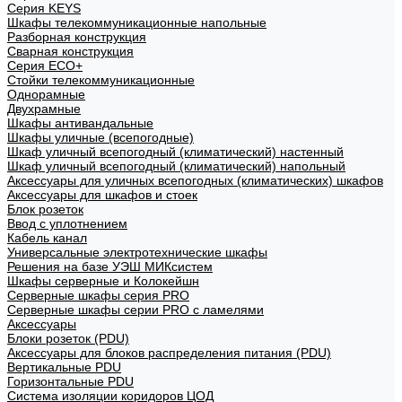
Cерия KEYS
Шкафы телекоммуникационные напольные
Разборная конструкция
Сварная конструкция
Серия ECO+
Стойки телекоммуникационные
Однорамные
Двухрамные
Шкафы антивандальные
Шкафы уличные (всепогодные)
Шкаф уличный всепогодный (климатический) настенный
Шкаф уличный всепогодный (климатический) напольный
Аксессуары для уличных всепогодных (климатических) шкафов
Аксессуары для шкафов и стоек
Блок розеток
Ввод с уплотнением
Кабель канал
Универсальные электротехнические шкафы
Решения на базе УЭШ МИКсистем
Шкафы серверные и Колокейшн
Серверные шкафы серия PRO
Серверные шкафы серии PRO с ламелями
Аксессуары
Блоки розеток (PDU)
Аксессуары для блоков распределения питания (PDU)
Вертикальные PDU
Горизонтальные PDU
Система изоляции коридоров ЦОД