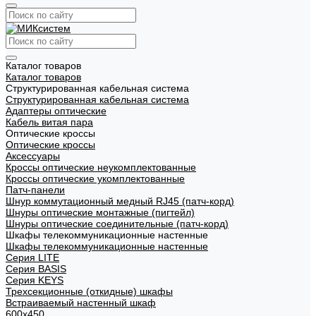
Каталог товаров
Каталог товаров
Структурированная кабельная система
Структурированная кабельная система
Адаптеры оптические
Кабель витая пара
Оптические кроссы
Оптические кроссы
Аксессуары
Кроссы оптические неукомплектованные
Кроссы оптические укомплектованные
Патч-панели
Шнур коммутационный медный RJ45 (патч-корд)
Шнуры оптические монтажные (пигтейл)
Шнуры оптические соединительные (патч-корд)
Шкафы телекоммуникационные настенные
Шкафы телекоммуникационные настенные
Cерия LITE
Cерия BASIS
Cерия KEYS
Трехсекционные (откидные) шкафы
Встраиваемый настенный шкаф
600x450