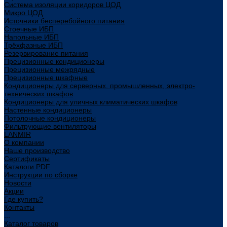
Система изоляции коридоров ЦОД
Микро ЦОД
Источники бесперебойного питания
Стоечные ИБП
Напольные ИБП
Трёхфазные ИБП
Резервирование питания
Прецизионные кондиционеры
Прецизионные межрядные
Прецизионные шкафные
Кондиционеры для серверных, промышленных, электро-
технических шкафов
Кондиционеры для уличных климатических шкафов
Настенные кондиционеры
Потолочные кондиционеры
Фильтрующие вентиляторы
LANMIR
О компании
Наше производство
Сертификаты
Каталоги PDF
Инструкции по сборке
Новости
Акции
Где купить?
Контакты
...
Каталог товаров