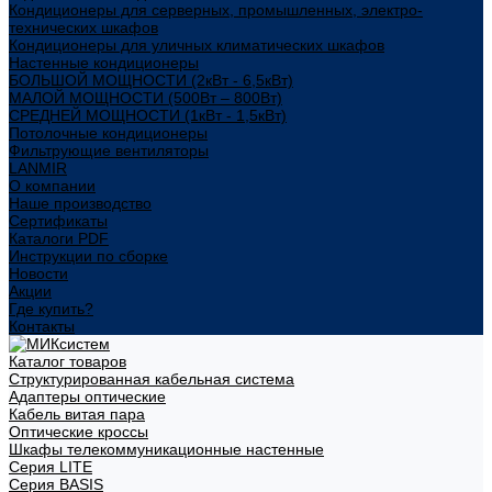
Кондиционеры для серверных, промышленных, электро-
технических шкафов
Кондиционеры для уличных климатических шкафов
Настенные кондиционеры
БОЛЬШОЙ МОЩНОСТИ (2кВт - 6,5кВт)
МАЛОЙ МОЩНОСТИ (500Вт – 800Вт)
СРЕДНЕЙ МОЩНОСТИ (1кВт - 1,5кВт)
Потолочные кондиционеры
Фильтрующие вентиляторы
LANMIR
О компании
Наше производство
Сертификаты
Каталоги PDF
Инструкции по сборке
Новости
Акции
Где купить?
Контакты
Каталог товаров
Структурированная кабельная система
Адаптеры оптические
Кабель витая пара
Оптические кроссы
Шкафы телекоммуникационные настенные
Cерия LITE
Cерия BASIS