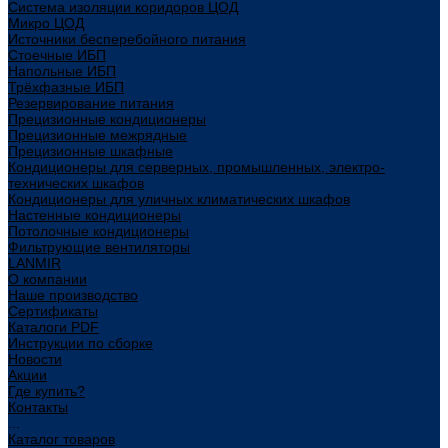
Система изоляции коридоров ЦОД
Микро ЦОД
Источники бесперебойного питания
Стоечные ИБП
Напольные ИБП
Трёхфазные ИБП
Резервирование питания
Прецизионные кондиционеры
Прецизионные межрядные
Прецизионные шкафные
Кондиционеры для серверных, промышленных, электро-
технических шкафов
Кондиционеры для уличных климатических шкафов
Настенные кондиционеры
Потолочные кондиционеры
Фильтрующие вентиляторы
LANMIR
О компании
Наше производство
Сертификаты
Каталоги PDF
Инструкции по сборке
Новости
Акции
Где купить?
Контакты
...
Каталог товаров