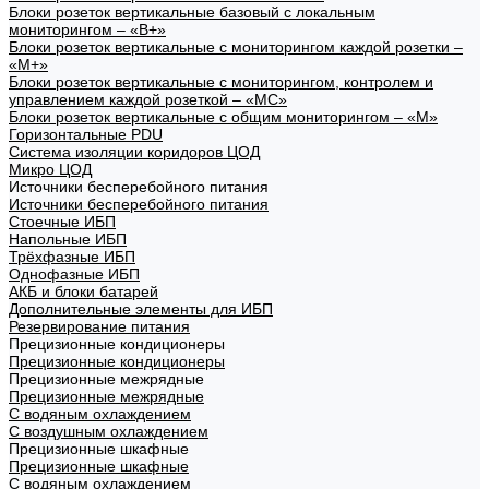
Блоки розеток вертикальные базовый с локальным
мониторингом – «В+»
Блоки розеток вертикальные с мониторингом каждой розетки –
«М+»
Блоки розеток вертикальные с мониторингом, контролем и
управлением каждой розеткой – «МС»
Блоки розеток вертикальные с общим мониторингом – «М»
Горизонтальные PDU
Система изоляции коридоров ЦОД
Микро ЦОД
Источники бесперебойного питания
Источники бесперебойного питания
Стоечные ИБП
Напольные ИБП
Трёхфазные ИБП
Однофазные ИБП
АКБ и блоки батарей
Дополнительные элементы для ИБП
Резервирование питания
Прецизионные кондиционеры
Прецизионные кондиционеры
Прецизионные межрядные
Прецизионные межрядные
С водяным охлаждением
С воздушным охлаждением
Прецизионные шкафные
Прецизионные шкафные
С водяным охлаждением