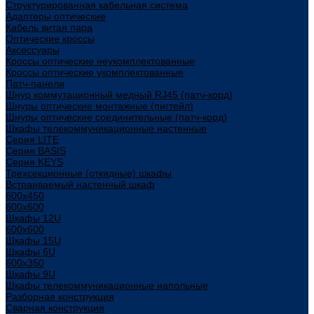
Структурированная кабельная система
Адаптеры оптические
Кабель витая пара
Оптические кроссы
Аксессуары
Кроссы оптические неукомплектованные
Кроссы оптические укомплектованные
Патч-панели
Шнур коммутационный медный RJ45 (патч-корд)
Шнуры оптические монтажные (пигтейл)
Шнуры оптические соединительные (патч-корд)
Шкафы телекоммуникационные настенные
Cерия LITE
Cерия BASIS
Cерия KEYS
Трехсекционные (откидные) шкафы
Встраиваемый настенный шкаф
600x450
600x600
Шкафы 12U
600x600
Шкафы 15U
Шкафы 6U
600x350
Шкафы 9U
Шкафы телекоммуникационные напольные
Разборная конструкция
Сварная конструкция