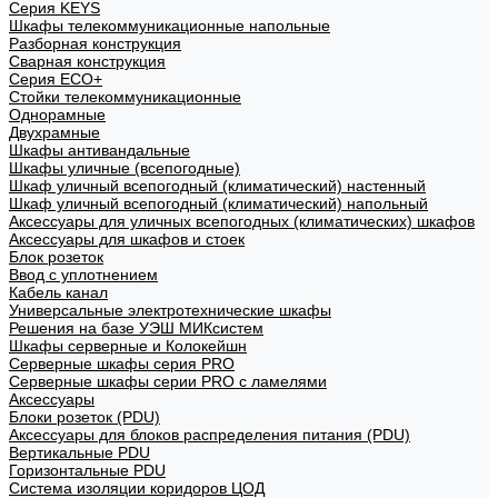
Cерия KEYS
Шкафы телекоммуникационные напольные
Разборная конструкция
Сварная конструкция
Серия ECO+
Стойки телекоммуникационные
Однорамные
Двухрамные
Шкафы антивандальные
Шкафы уличные (всепогодные)
Шкаф уличный всепогодный (климатический) настенный
Шкаф уличный всепогодный (климатический) напольный
Аксессуары для уличных всепогодных (климатических) шкафов
Аксессуары для шкафов и стоек
Блок розеток
Ввод с уплотнением
Кабель канал
Универсальные электротехнические шкафы
Решения на базе УЭШ МИКсистем
Шкафы серверные и Колокейшн
Серверные шкафы серия PRO
Серверные шкафы серии PRO с ламелями
Аксессуары
Блоки розеток (PDU)
Аксессуары для блоков распределения питания (PDU)
Вертикальные PDU
Горизонтальные PDU
Система изоляции коридоров ЦОД