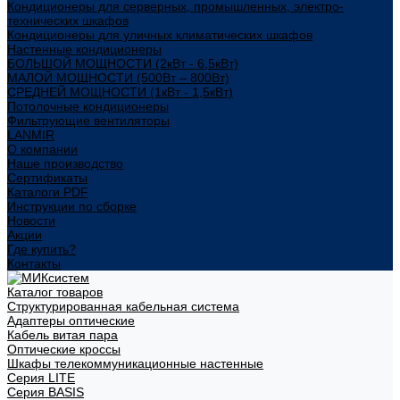
Кондиционеры для серверных, промышленных, электро-
технических шкафов
Кондиционеры для уличных климатических шкафов
Настенные кондиционеры
БОЛЬШОЙ МОЩНОСТИ (2кВт - 6,5кВт)
МАЛОЙ МОЩНОСТИ (500Вт – 800Вт)
СРЕДНЕЙ МОЩНОСТИ (1кВт - 1,5кВт)
Потолочные кондиционеры
Фильтрующие вентиляторы
LANMIR
О компании
Наше производство
Сертификаты
Каталоги PDF
Инструкции по сборке
Новости
Акции
Где купить?
Контакты
Каталог товаров
Структурированная кабельная система
Адаптеры оптические
Кабель витая пара
Оптические кроссы
Шкафы телекоммуникационные настенные
Cерия LITE
Cерия BASIS