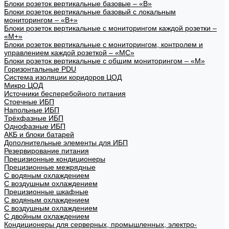
Блоки розеток вертикальные базовые – «В»
Блоки розеток вертикальные базовый с локальным
мониторингом – «В+»
Блоки розеток вертикальные с мониторингом каждой розетки –
«М+»
Блоки розеток вертикальные с мониторингом, контролем и
управлением каждой розеткой – «МС»
Блоки розеток вертикальные с общим мониторингом – «М»
Горизонтальные PDU
Система изоляции коридоров ЦОД
Микро ЦОД
Источники бесперебойного питания
Стоечные ИБП
Напольные ИБП
Трёхфазные ИБП
Однофазные ИБП
АКБ и блоки батарей
Дополнительные элементы для ИБП
Резервирование питания
Прецизионные кондиционеры
Прецизионные межрядные
С водяным охлаждением
С воздушным охлаждением
Прецизионные шкафные
С водяным охлаждением
С воздушным охлаждением
С двойным охлаждением
Кондиционеры для серверных, промышленных, электро-