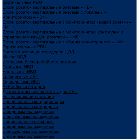
Вертикальные PDU
Блоки розеток вертикальные базовые – «В»
Блоки розеток вертикальные базовый с локальным
мониторингом – «В+»
Блоки розеток вертикальные с мониторингом каждой розетки –
«М+»
Блоки розеток вертикальные с мониторингом, контролем и
управлением каждой розеткой – «МС»
Блоки розеток вертикальные с общим мониторингом – «М»
Горизонтальные PDU
Система изоляции коридоров ЦОД
Микро ЦОД
Источники бесперебойного питания
Стоечные ИБП
Напольные ИБП
Трёхфазные ИБП
Однофазные ИБП
АКБ и блоки батарей
Дополнительные элементы для ИБП
Резервирование питания
Прецизионные кондиционеры
Прецизионные межрядные
С водяным охлаждением
С воздушным охлаждением
Прецизионные шкафные
С водяным охлаждением
С воздушным охлаждением
С двойным охлаждением