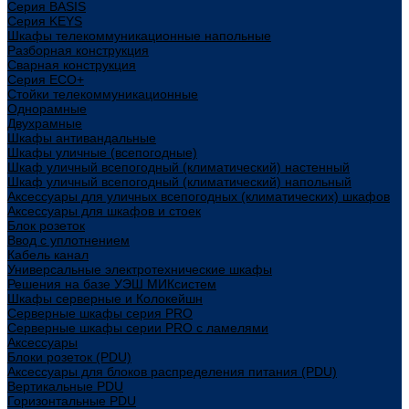
Cерия BASIS
Cерия KEYS
Шкафы телекоммуникационные напольные
Разборная конструкция
Сварная конструкция
Серия ECO+
Стойки телекоммуникационные
Однорамные
Двухрамные
Шкафы антивандальные
Шкафы уличные (всепогодные)
Шкаф уличный всепогодный (климатический) настенный
Шкаф уличный всепогодный (климатический) напольный
Аксессуары для уличных всепогодных (климатических) шкафов
Аксессуары для шкафов и стоек
Блок розеток
Ввод с уплотнением
Кабель канал
Универсальные электротехнические шкафы
Решения на базе УЭШ МИКсистем
Шкафы серверные и Колокейшн
Серверные шкафы серия PRO
Серверные шкафы серии PRO с ламелями
Аксессуары
Блоки розеток (PDU)
Аксессуары для блоков распределения питания (PDU)
Вертикальные PDU
Горизонтальные PDU