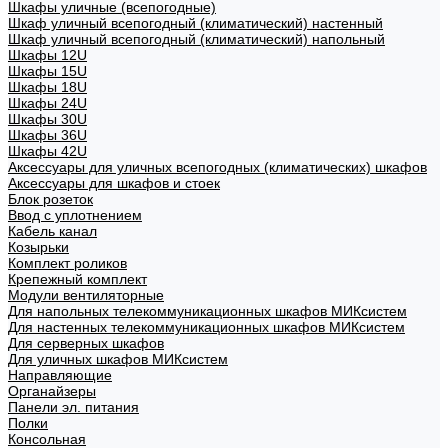
Шкафы уличные (всепогодные)
Шкаф уличный всепогодный (климатический) настенный
Шкаф уличный всепогодный (климатический) напольный
Шкафы 12U
Шкафы 15U
Шкафы 18U
Шкафы 24U
Шкафы 30U
Шкафы 36U
Шкафы 42U
Аксессуары для уличных всепогодных (климатических) шкафов
Аксессуары для шкафов и стоек
Блок розеток
Ввод с уплотнением
Кабель канал
Козырьки
Комплект роликов
Крепежный комплект
Модули вентиляторные
Для напольных телекоммуникационных шкафов МИКсистем
Для настенных телекоммуникационных шкафов МИКсистем
Для серверных шкафов
Для уличных шкафов МИКсистем
Направляющие
Органайзеры
Панели эл. питания
Полки
Консольная