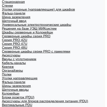
Стационарная
Стенки
Уголки опорные (направляющие) для шкафов
Фальш-панели
Шина заземления
Щеточный ввод
Универсальные электротехнические шкафы
Решения на базе УЭШ МИКсистем
Шкафы серверные и Колокейшн
Серверные шкафы серия PRO
Серия PRO 42U
Серия PRO 47U
Серия PRO 48U
Серверные шкафы серии PRO с ламелями
Аксессуары
Вводы с уплотнением
Кабель-каналы
Крепеж
Органайзеры
Полки
Уголки направляющие
Фальш-панели
Шины заземления
Щеточные вводы
Колокейшн
Блоки розеток (PDU)
Аксессуары для блоков распределения питания (PDU)
Вертикальные PDU