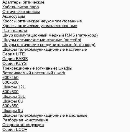
Адаптеры оптические
Кабель витая пара
Оптические кроссы
Аксессуары
Кроссы оптические неукомплектованные
Кроссы оптические укомплектованные
Патч-панели
Шнур коммутационный медный RJ45 (патч-корд)
Шнуры оптические монтажные (пигтейл)
Шнуры оптические соединительные (патч-корд)
Шкафы телекоммуникационные настенные
Cерия LITE
Cерия BASIS
Cерия KEYS
Трехсекционные (откидные) шкафы
Встраиваемый настенный шкаф
600x450
600x600
Шкафы 12U
600x600
Шкафы 15U
Шкафы 6U
600x350
Шкафы 9U
Шкафы телекоммуникационные напольные
Разборная конструкция
Сварная конструкция
Серия ECO+