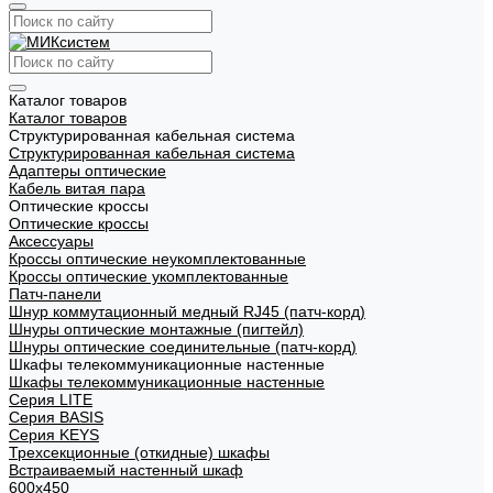
Каталог товаров
Каталог товаров
Структурированная кабельная система
Структурированная кабельная система
Адаптеры оптические
Кабель витая пара
Оптические кроссы
Оптические кроссы
Аксессуары
Кроссы оптические неукомплектованные
Кроссы оптические укомплектованные
Патч-панели
Шнур коммутационный медный RJ45 (патч-корд)
Шнуры оптические монтажные (пигтейл)
Шнуры оптические соединительные (патч-корд)
Шкафы телекоммуникационные настенные
Шкафы телекоммуникационные настенные
Cерия LITE
Cерия BASIS
Cерия KEYS
Трехсекционные (откидные) шкафы
Встраиваемый настенный шкаф
600x450