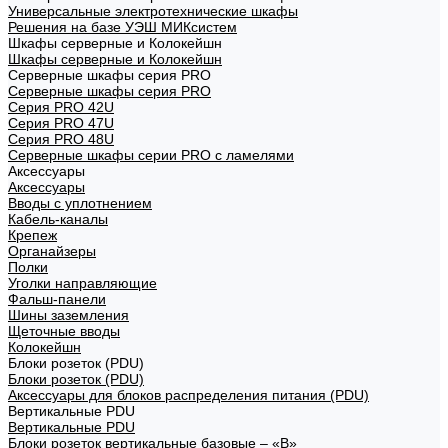
Универсальные электротехнические шкафы
Решения на базе УЭШ МИКсистем
Шкафы серверные и Колокейшн
Шкафы серверные и Колокейшн
Серверные шкафы серия PRO
Серверные шкафы серия PRO
Серия PRO 42U
Серия PRO 47U
Серия PRO 48U
Серверные шкафы серии PRO с ламелями
Аксессуары
Аксессуары
Вводы с уплотнением
Кабель-каналы
Крепеж
Органайзеры
Полки
Уголки направляющие
Фальш-панели
Шины заземления
Щеточные вводы
Колокейшн
Блоки розеток (PDU)
Блоки розеток (PDU)
Аксессуары для блоков распределения питания (PDU)
Вертикальные PDU
Вертикальные PDU
Блоки розеток вертикальные базовые – «В»