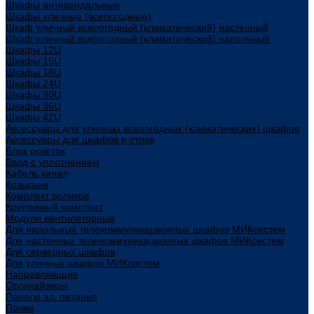
Шкафы антивандальные
Шкафы уличные (всепогодные)
Шкаф уличный всепогодный (климатический) настенный
Шкаф уличный всепогодный (климатический) напольный
Шкафы 12U
Шкафы 15U
Шкафы 18U
Шкафы 24U
Шкафы 30U
Шкафы 36U
Шкафы 42U
Аксессуары для уличных всепогодных (климатических) шкафов
Аксессуары для шкафов и стоек
Блок розеток
Ввод с уплотнением
Кабель канал
Козырьки
Комплект роликов
Крепежный комплект
Модули вентиляторные
Для напольных телекоммуникационных шкафов МИКсистем
Для настенных телекоммуникационных шкафов МИКсистем
Для серверных шкафов
Для уличных шкафов МИКсистем
Направляющие
Органайзеры
Панели эл. питания
Полки