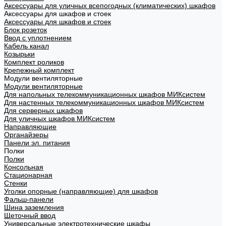
Аксессуары для уличных всепогодных (климатических) шкафов
Аксессуары для шкафов и стоек
Аксессуары для шкафов и стоек
Блок розеток
Ввод с уплотнением
Кабель канал
Козырьки
Комплект роликов
Крепежный комплект
Модули вентиляторные
Модули вентиляторные
Для напольных телекоммуникационных шкафов МИКсистем
Для настенных телекоммуникационных шкафов МИКсистем
Для серверных шкафов
Для уличных шкафов МИКсистем
Направляющие
Органайзеры
Панели эл. питания
Полки
Полки
Консольная
Стационарная
Стенки
Уголки опорные (направляющие) для шкафов
Фальш-панели
Шина заземления
Щеточный ввод
Универсальные электротехнические шкафы