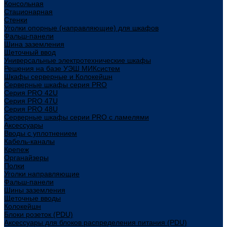
Консольная
Стационарная
Стенки
Уголки опорные (направляющие) для шкафов
Фальш-панели
Шина заземления
Щеточный ввод
Универсальные электротехнические шкафы
Решения на базе УЭШ МИКсистем
Шкафы серверные и Колокейшн
Серверные шкафы серия PRO
Серия PRO 42U
Серия PRO 47U
Серия PRO 48U
Серверные шкафы серии PRO с ламелями
Аксессуары
Вводы с уплотнением
Кабель-каналы
Крепеж
Органайзеры
Полки
Уголки направляющие
Фальш-панели
Шины заземления
Щеточные вводы
Колокейшн
Блоки розеток (PDU)
Аксессуары для блоков распределения питания (PDU)