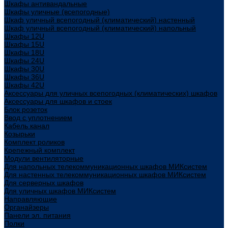
Шкафы антивандальные
Шкафы уличные (всепогодные)
Шкаф уличный всепогодный (климатический) настенный
Шкаф уличный всепогодный (климатический) напольный
Шкафы 12U
Шкафы 15U
Шкафы 18U
Шкафы 24U
Шкафы 30U
Шкафы 36U
Шкафы 42U
Аксессуары для уличных всепогодных (климатических) шкафов
Аксессуары для шкафов и стоек
Блок розеток
Ввод с уплотнением
Кабель канал
Козырьки
Комплект роликов
Крепежный комплект
Модули вентиляторные
Для напольных телекоммуникационных шкафов МИКсистем
Для настенных телекоммуникационных шкафов МИКсистем
Для серверных шкафов
Для уличных шкафов МИКсистем
Направляющие
Органайзеры
Панели эл. питания
Полки