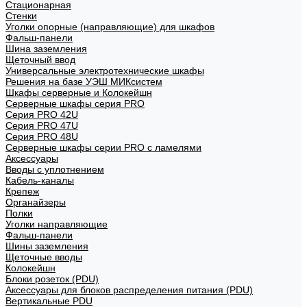
Стационарная
Стенки
Уголки опорные (направляющие) для шкафов
Фальш-панели
Шина заземления
Щеточный ввод
Универсальные электротехнические шкафы
Решения на базе УЭШ МИКсистем
Шкафы серверные и Колокейшн
Серверные шкафы серия PRO
Серия PRO 42U
Серия PRO 47U
Серия PRO 48U
Серверные шкафы серии PRO с ламелями
Аксессуары
Вводы с уплотнением
Кабель-каналы
Крепеж
Органайзеры
Полки
Уголки направляющие
Фальш-панели
Шины заземления
Щеточные вводы
Колокейшн
Блоки розеток (PDU)
Аксессуары для блоков распределения питания (PDU)
Вертикальные PDU