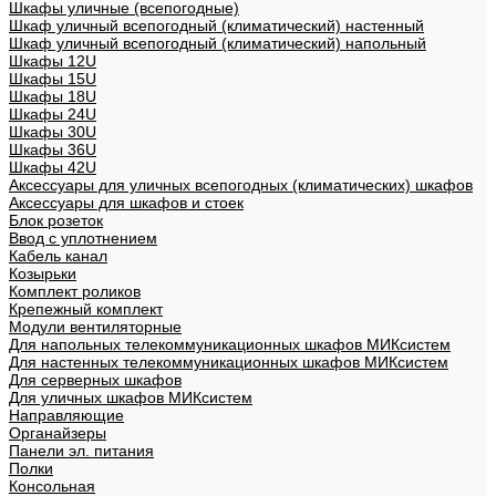
Шкафы уличные (всепогодные)
Шкаф уличный всепогодный (климатический) настенный
Шкаф уличный всепогодный (климатический) напольный
Шкафы 12U
Шкафы 15U
Шкафы 18U
Шкафы 24U
Шкафы 30U
Шкафы 36U
Шкафы 42U
Аксессуары для уличных всепогодных (климатических) шкафов
Аксессуары для шкафов и стоек
Блок розеток
Ввод с уплотнением
Кабель канал
Козырьки
Комплект роликов
Крепежный комплект
Модули вентиляторные
Для напольных телекоммуникационных шкафов МИКсистем
Для настенных телекоммуникационных шкафов МИКсистем
Для серверных шкафов
Для уличных шкафов МИКсистем
Направляющие
Органайзеры
Панели эл. питания
Полки
Консольная