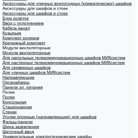
Аксессуары для уличных всепогодных (климатических) шкафов
Аксессуары для шкафов и стоек
Аксессуары для шкафов и стоек
Блок розеток
Ввод с уплотнением
Кабель канал
Козырьки
Комплект роликов
Крепежный комплект
Модули вентиляторные
Модули вентиляторные
Для напольных телекоммуникационных шкафов МИКсистем
Для настенных телекоммуникационных шкафов МИКсистем
Для серверных шкафов
Для уличных шкафов МИКсистем
Направляющие
Органайзеры
Панели эл. питания
Полки
Полки
Консольная
Стационарная
Стенки
Уголки опорные (направляющие) для шкафов
Фальш-панели
Шина заземления
Щеточный ввод
Универсальные электротехнические шкафы