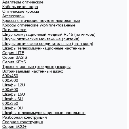
Адаптеры оптические
Кабель витая пара
Оптические кроссы
Аксессуары
Кроссы оптические неукомплектованные
Кроссы оптические укомплектованные
Патч-панели
Шнур коммутационный медный RJ45 (патч-корд)
Шнуры оптические монтажные (пигтейл)
Шнуры оптические соединительные (патч-корд)
Шкафы телекоммуникационные настенные
Cерия LITE
Cерия BASIS
Cерия KEYS
Трехсекционные (откидные) шкафы
Встраиваемый настенный шкаф
600x450
600x600
Шкафы 12U
600x600
Шкафы 15U
Шкафы 6U
600x350
Шкафы 9U
Шкафы телекоммуникационные напольные
Разборная конструкция
Сварная конструкция
Серия ECO+