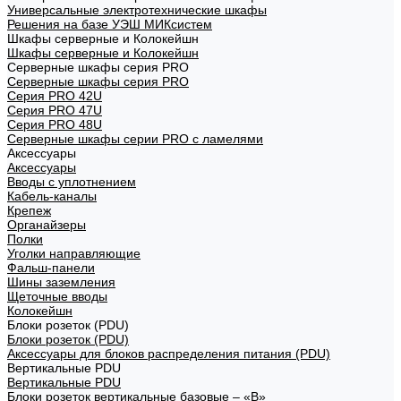
Универсальные электротехнические шкафы
Решения на базе УЭШ МИКсистем
Шкафы серверные и Колокейшн
Шкафы серверные и Колокейшн
Серверные шкафы серия PRO
Серверные шкафы серия PRO
Серия PRO 42U
Серия PRO 47U
Серия PRO 48U
Серверные шкафы серии PRO с ламелями
Аксессуары
Аксессуары
Вводы с уплотнением
Кабель-каналы
Крепеж
Органайзеры
Полки
Уголки направляющие
Фальш-панели
Шины заземления
Щеточные вводы
Колокейшн
Блоки розеток (PDU)
Блоки розеток (PDU)
Аксессуары для блоков распределения питания (PDU)
Вертикальные PDU
Вертикальные PDU
Блоки розеток вертикальные базовые – «В»