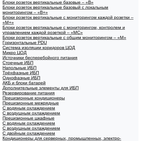
Блоки розеток вертикальные базовые – «В»
Блоки розеток вертикальные базовый с локальным
мониторингом – «В+»
Блоки розеток вертикальные с мониторингом каждой розетки –
«М+»
Блоки розеток вертикальные с мониторингом, контролем и
управлением каждой розеткой – «МС»
Блоки розеток вертикальные с общим мониторингом – «М»
Горизонтальные PDU
Система изоляции коридоров ЦОД
Микро ЦОД
Источники бесперебойного питания
Стоечные ИБП
Напольные ИБП
Трёхфазные ИБП
Однофазные ИБП
АКБ и блоки батарей
Дополнительные элементы для ИБП
Резервирование питания
Прецизионные кондиционеры
Прецизионные межрядные
С водяным охлаждением
С воздушным охлаждением
Прецизионные шкафные
С водяным охлаждением
С воздушным охлаждением
С двойным охлаждением
Кондиционеры для серверных, промышленных, электро-