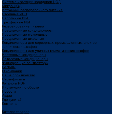
Система изоляции коридоров ЦОД
Микро ЦОД
Источники бесперебойного питания
Стоечные ИБП
Напольные ИБП
Трёхфазные ИБП
Резервирование питания
Прецизионные кондиционеры
Прецизионные межрядные
Прецизионные шкафные
Кондиционеры для серверных, промышленных, электро-
технических шкафов
Кондиционеры для уличных климатических шкафов
Настенные кондиционеры
Потолочные кондиционеры
Фильтрующие вентиляторы
LANMIR
О компании
Наше производство
Сертификаты
Каталоги PDF
Инструкции по сборке
Новости
Акции
Где купить?
Контакты
...
Каталог товаров