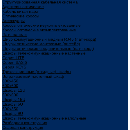
Структурированная кабельная система
Адаптеры оптические
Кабель витая пара
Оптические кроссы
Аксессуары
Кроссы оптические неукомплектованные
Кроссы оптические укомплектованные
Патч-панели
Шнур коммутационный медный RJ45 (патч-корд)
Шнуры оптические монтажные (пигтейл)
Шнуры оптические соединительные (патч-корд)
Шкафы телекоммуникационные настенные
Cерия LITE
Cерия BASIS
Cерия KEYS
Трехсекционные (откидные) шкафы
Встраиваемый настенный шкаф
600x450
600x600
Шкафы 12U
600x600
Шкафы 15U
Шкафы 6U
600x350
Шкафы 9U
Шкафы телекоммуникационные напольные
Разборная конструкция
Сварная конструкция