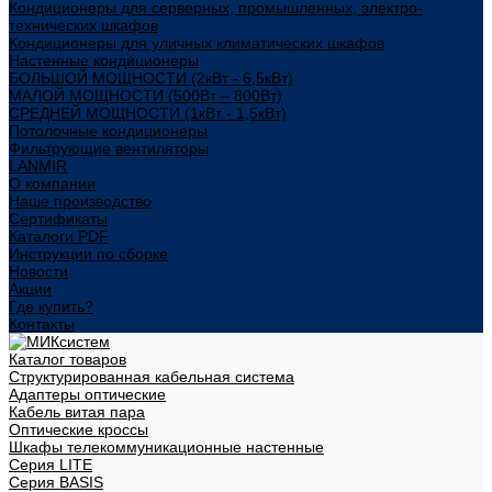
Кондиционеры для серверных, промышленных, электро-
технических шкафов
Кондиционеры для уличных климатических шкафов
Настенные кондиционеры
БОЛЬШОЙ МОЩНОСТИ (2кВт - 6,5кВт)
МАЛОЙ МОЩНОСТИ (500Вт – 800Вт)
СРЕДНЕЙ МОЩНОСТИ (1кВт - 1,5кВт)
Потолочные кондиционеры
Фильтрующие вентиляторы
LANMIR
О компании
Наше производство
Сертификаты
Каталоги PDF
Инструкции по сборке
Новости
Акции
Где купить?
Контакты
Каталог товаров
Структурированная кабельная система
Адаптеры оптические
Кабель витая пара
Оптические кроссы
Шкафы телекоммуникационные настенные
Cерия LITE
Cерия BASIS