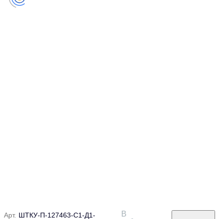
В
Арт.
ШТКУ-П-127463-С1-Д1-