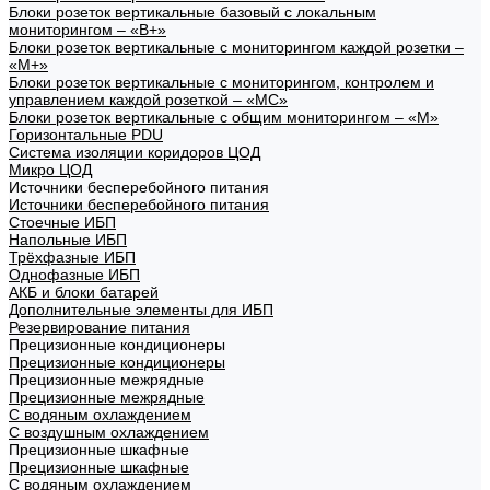
Блоки розеток вертикальные базовый с локальным
мониторингом – «В+»
Блоки розеток вертикальные с мониторингом каждой розетки –
«М+»
Блоки розеток вертикальные с мониторингом, контролем и
управлением каждой розеткой – «МС»
Блоки розеток вертикальные с общим мониторингом – «М»
Горизонтальные PDU
Система изоляции коридоров ЦОД
Микро ЦОД
Источники бесперебойного питания
Источники бесперебойного питания
Стоечные ИБП
Напольные ИБП
Трёхфазные ИБП
Однофазные ИБП
АКБ и блоки батарей
Дополнительные элементы для ИБП
Резервирование питания
Прецизионные кондиционеры
Прецизионные кондиционеры
Прецизионные межрядные
Прецизионные межрядные
С водяным охлаждением
С воздушным охлаждением
Прецизионные шкафные
Прецизионные шкафные
С водяным охлаждением