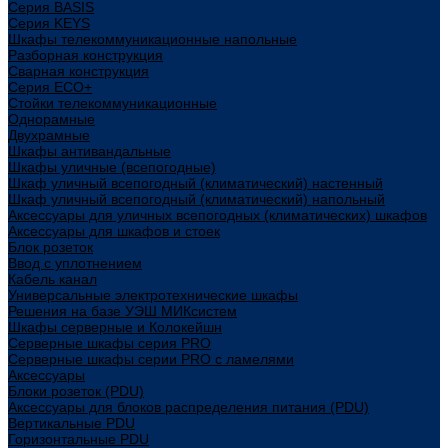
Cерия BASIS
Cерия KEYS
Шкафы телекоммуникационные напольные
Разборная конструкция
Сварная конструкция
Серия ECO+
Стойки телекоммуникационные
Однорамные
Двухрамные
Шкафы антивандальные
Шкафы уличные (всепогодные)
Шкаф уличный всепогодный (климатический) настенный
Шкаф уличный всепогодный (климатический) напольный
Аксессуары для уличных всепогодных (климатических) шкафов
Аксессуары для шкафов и стоек
Блок розеток
Ввод с уплотнением
Кабель канал
Универсальные электротехнические шкафы
Решения на базе УЭШ МИКсистем
Шкафы серверные и Колокейшн
Серверные шкафы серия PRO
Серверные шкафы серии PRO с ламелями
Аксессуары
Блоки розеток (PDU)
Аксессуары для блоков распределения питания (PDU)
Вертикальные PDU
Горизонтальные PDU