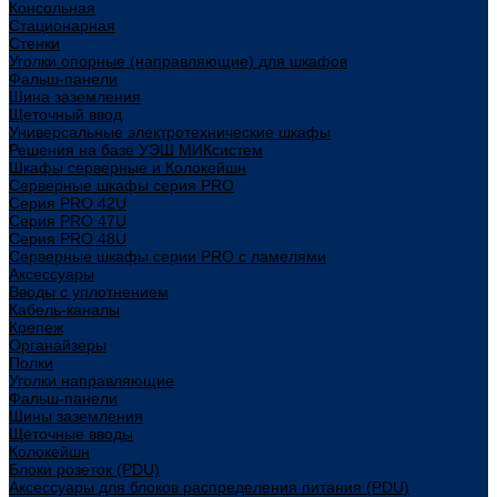
Консольная
Стационарная
Стенки
Уголки опорные (направляющие) для шкафов
Фальш-панели
Шина заземления
Щеточный ввод
Универсальные электротехнические шкафы
Решения на базе УЭШ МИКсистем
Шкафы серверные и Колокейшн
Серверные шкафы серия PRO
Серия PRO 42U
Серия PRO 47U
Серия PRO 48U
Серверные шкафы серии PRO с ламелями
Аксессуары
Вводы с уплотнением
Кабель-каналы
Крепеж
Органайзеры
Полки
Уголки направляющие
Фальш-панели
Шины заземления
Щеточные вводы
Колокейшн
Блоки розеток (PDU)
Аксессуары для блоков распределения питания (PDU)