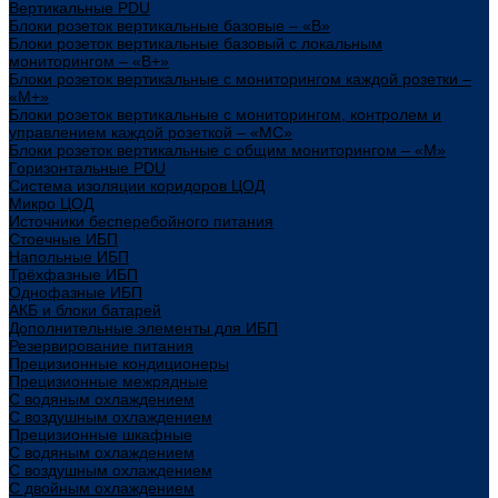
Вертикальные PDU
Блоки розеток вертикальные базовые – «В»
Блоки розеток вертикальные базовый с локальным
мониторингом – «В+»
Блоки розеток вертикальные с мониторингом каждой розетки –
«М+»
Блоки розеток вертикальные с мониторингом, контролем и
управлением каждой розеткой – «МС»
Блоки розеток вертикальные с общим мониторингом – «М»
Горизонтальные PDU
Система изоляции коридоров ЦОД
Микро ЦОД
Источники бесперебойного питания
Стоечные ИБП
Напольные ИБП
Трёхфазные ИБП
Однофазные ИБП
АКБ и блоки батарей
Дополнительные элементы для ИБП
Резервирование питания
Прецизионные кондиционеры
Прецизионные межрядные
С водяным охлаждением
С воздушным охлаждением
Прецизионные шкафные
С водяным охлаждением
С воздушным охлаждением
С двойным охлаждением