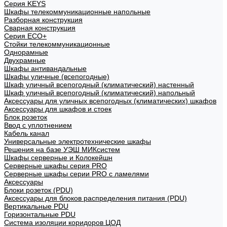
Cерия KEYS
Шкафы телекоммуникационные напольные
Разборная конструкция
Сварная конструкция
Серия ECO+
Стойки телекоммуникационные
Однорамные
Двухрамные
Шкафы антивандальные
Шкафы уличные (всепогодные)
Шкаф уличный всепогодный (климатический) настенный
Шкаф уличный всепогодный (климатический) напольный
Аксессуары для уличных всепогодных (климатических) шкафов
Аксессуары для шкафов и стоек
Блок розеток
Ввод с уплотнением
Кабель канал
Универсальные электротехнические шкафы
Решения на базе УЭШ МИКсистем
Шкафы серверные и Колокейшн
Серверные шкафы серия PRO
Серверные шкафы серии PRO с ламелями
Аксессуары
Блоки розеток (PDU)
Аксессуары для блоков распределения питания (PDU)
Вертикальные PDU
Горизонтальные PDU
Система изоляции коридоров ЦОД