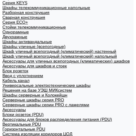
Cерия KEYS
Шкафы телекоммуникационные напольные
Разборная конструкция
Сварная конструкция
Серия ECO+
Стойки телекоммуникационные
Однорамные
Двухрамные
Шкафы антивандальные
Шкафы уличные (всепогодные)
Шкаф уличный всепогодный (климатический) настенный
Шкаф уличный всепогодный (климатический) напольный
Аксессуары для уличных всепогодных (климатических) шкафов
Аксессуары для шкафов и стоек
Блок розеток
Ввод с уплотнением
Кабель канал
Универсальные электротехнические шкафы
Решения на базе УЭШ МИКсистем
Шкафы серверные и Колокейшн
Серверные шкафы серия PRO
Серверные шкафы серии PRO с ламелями
Аксессуары
Блоки розеток (PDU)
Аксессуары для блоков распределения питания (PDU)
Вертикальные PDU
Горизонтальные PDU
Система изоляции коридоров ЦОД