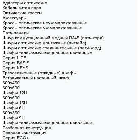
Адаптеры оптические
Кабель витая пара
Оптические кроссы
Аксессуары
Кроссы оптические неукомплектованные
Кроссы оптические укомплектованные
Патч-панели
Шнур коммутационный медный RJ45 (патч-корд)
Шнуры оптические монтажные (пигтейл)
Шнуры оптические соединительные (патч-корд)
Шкафы телекоммуникационные настенные
Cерия LITE
Cерия BASIS
Cерия KEYS
Трехсекционные (откидные) шкафы
Встраиваемый настенный шкаф
600x450
600x600
Шкафы 12U
600x600
Шкафы 15U
Шкафы 6U
600x350
Шкафы 9U
Шкафы телекоммуникационные напольные
Разборная конструкция
Сварная конструкция
Серия ECO+