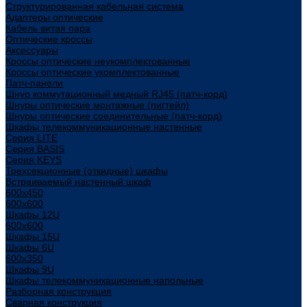
Структурированная кабельная система
Адаптеры оптические
Кабель витая пара
Оптические кроссы
Аксессуары
Кроссы оптические неукомплектованные
Кроссы оптические укомплектованные
Патч-панели
Шнур коммутационный медный RJ45 (патч-корд)
Шнуры оптические монтажные (пигтейл)
Шнуры оптические соединительные (патч-корд)
Шкафы телекоммуникационные настенные
Cерия LITE
Cерия BASIS
Cерия KEYS
Трехсекционные (откидные) шкафы
Встраиваемый настенный шкаф
600x450
600x600
Шкафы 12U
600x600
Шкафы 15U
Шкафы 6U
600x350
Шкафы 9U
Шкафы телекоммуникационные напольные
Разборная конструкция
Сварная конструкция