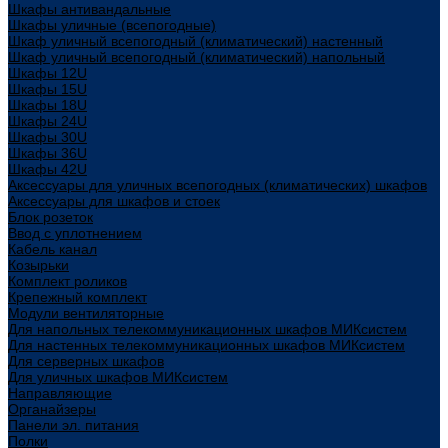
Шкафы антивандальные
Шкафы уличные (всепогодные)
Шкаф уличный всепогодный (климатический) настенный
Шкаф уличный всепогодный (климатический) напольный
Шкафы 12U
Шкафы 15U
Шкафы 18U
Шкафы 24U
Шкафы 30U
Шкафы 36U
Шкафы 42U
Аксессуары для уличных всепогодных (климатических) шкафов
Аксессуары для шкафов и стоек
Блок розеток
Ввод с уплотнением
Кабель канал
Козырьки
Комплект роликов
Крепежный комплект
Модули вентиляторные
Для напольных телекоммуникационных шкафов МИКсистем
Для настенных телекоммуникационных шкафов МИКсистем
Для серверных шкафов
Для уличных шкафов МИКсистем
Направляющие
Органайзеры
Панели эл. питания
Полки