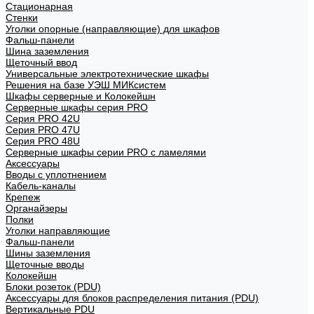
Стационарная
Стенки
Уголки опорные (направляющие) для шкафов
Фальш-панели
Шина заземления
Щеточный ввод
Универсальные электротехнические шкафы
Решения на базе УЭШ МИКсистем
Шкафы серверные и Колокейшн
Серверные шкафы серия PRO
Серия PRO 42U
Серия PRO 47U
Серия PRO 48U
Серверные шкафы серии PRO с ламелями
Аксессуары
Вводы с уплотнением
Кабель-каналы
Крепеж
Органайзеры
Полки
Уголки направляющие
Фальш-панели
Шины заземления
Щеточные вводы
Колокейшн
Блоки розеток (PDU)
Аксессуары для блоков распределения питания (PDU)
Вертикальные PDU