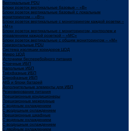
Вертикальные PDU
Блоки розеток вертикальные базовые – «В»
Блоки розеток вертикальные базовый с локальным
мониторингом – «В+»
Блоки розеток вертикальные с мониторингом каждой розетки –
«М+»
Блоки розеток вертикальные с мониторингом, контролем и
управлением каждой розеткой – «МС»
Блоки розеток вертикальные с общим мониторингом – «М»
Горизонтальные PDU
Система изоляции коридоров ЦОД
Микро ЦОД
Источники бесперебойного питания
Стоечные ИБП
Напольные ИБП
Трёхфазные ИБП
Однофазные ИБП
АКБ и блоки батарей
Дополнительные элементы для ИБП
Резервирование питания
Прецизионные кондиционеры
Прецизионные межрядные
С водяным охлаждением
С воздушным охлаждением
Прецизионные шкафные
С водяным охлаждением
С воздушным охлаждением
С двойным охлаждением