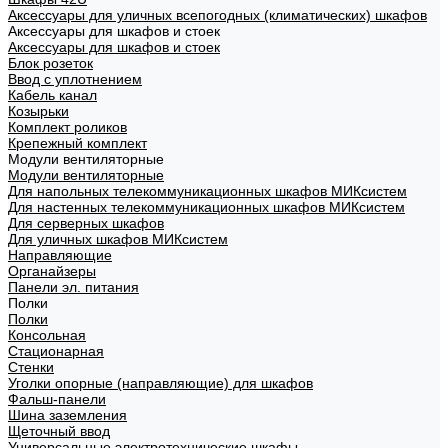
Аксессуары для уличных всепогодных (климатических) шкафов
Аксессуары для шкафов и стоек
Аксессуары для шкафов и стоек
Блок розеток
Ввод с уплотнением
Кабель канал
Козырьки
Комплект роликов
Крепежный комплект
Модули вентиляторные
Модули вентиляторные
Для напольных телекоммуникационных шкафов МИКсистем
Для настенных телекоммуникационных шкафов МИКсистем
Для серверных шкафов
Для уличных шкафов МИКсистем
Направляющие
Органайзеры
Панели эл. питания
Полки
Полки
Консольная
Стационарная
Стенки
Уголки опорные (направляющие) для шкафов
Фальш-панели
Шина заземления
Щеточный ввод
Универсальные электротехнические шкафы