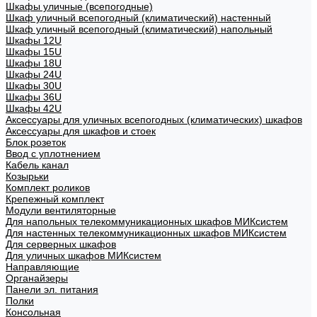
Шкафы уличные (всепогодные)
Шкаф уличный всепогодный (климатический) настенный
Шкаф уличный всепогодный (климатический) напольный
Шкафы 12U
Шкафы 15U
Шкафы 18U
Шкафы 24U
Шкафы 30U
Шкафы 36U
Шкафы 42U
Аксессуары для уличных всепогодных (климатических) шкафов
Аксессуары для шкафов и стоек
Блок розеток
Ввод с уплотнением
Кабель канал
Козырьки
Комплект роликов
Крепежный комплект
Модули вентиляторные
Для напольных телекоммуникационных шкафов МИКсистем
Для настенных телекоммуникационных шкафов МИКсистем
Для серверных шкафов
Для уличных шкафов МИКсистем
Направляющие
Органайзеры
Панели эл. питания
Полки
Консольная