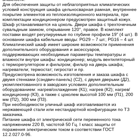
Для обеспечения защиты от неблагоприятных климатических
условий конструкция шкафа цельносварная рамная, внутреннее
покрытие элементов из теплоизоляционного материала, при
комплектации кондиционером предусмотрен защитный кожух.
Шкаф устанавливается на цоколь. Двери шкафа с трехточечным
сувальдным замком, открывание 120°, правое. В комплект
поставки входят регулируемые по глубине профили 19" (4 шт.). В
основании шкафа кабельные вводы: PG29 – 7 шт.; PG16 – 4 шт.
Климатический шкаф имеет широкие возможности применения
дополнительного оборудования и аксессуаров,
поддерживающих необходимые параметры температуры и
влажности внутри шкафы: кондиционер; модуль вентиляторный
с терморегулятором и фильтром; фильтр на дверь шкафа;
нагреватели; термостат; гигростат и пр.
Предусмотрена возможность изготовления и заказа шкафа с
двумя стенками (сэндвич-панель) (С2), с двумя дверьми (Д2),
укомплектованного в заводских условиях дополнительным
оборудованием: нагрев/охлаждение (К1); нагрев (К2); нагрев/
кондиционер (К3), а также с цоколем высотой 100 мм (П1), 200
мм (П2), 300 мм (П3).
При необходимости уличный шкаф изготавливается из
нержавеющей стали или нестандартной конфигурации по ТЗ
заказчика.
Питание шкафа от электрической сети переменного тока
напряжением 220 В, частотой 50 Гц. I класс защиты от
поражения электрическим током в соответствии ГОСТ
12.2.027.0-96.