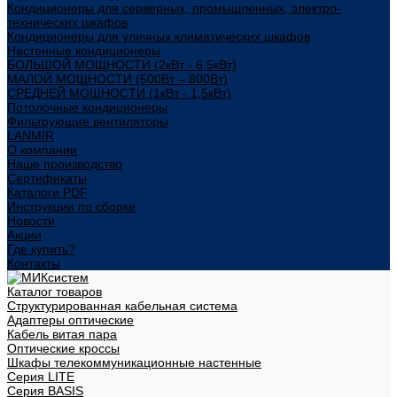
Кондиционеры для серверных, промышленных, электро-
технических шкафов
Кондиционеры для уличных климатических шкафов
Настенные кондиционеры
БОЛЬШОЙ МОЩНОСТИ (2кВт - 6,5кВт)
МАЛОЙ МОЩНОСТИ (500Вт – 800Вт)
СРЕДНЕЙ МОЩНОСТИ (1кВт - 1,5кВт)
Потолочные кондиционеры
Фильтрующие вентиляторы
LANMIR
О компании
Наше производство
Сертификаты
Каталоги PDF
Инструкции по сборке
Новости
Акции
Где купить?
Контакты
Каталог товаров
Структурированная кабельная система
Адаптеры оптические
Кабель витая пара
Оптические кроссы
Шкафы телекоммуникационные настенные
Cерия LITE
Cерия BASIS