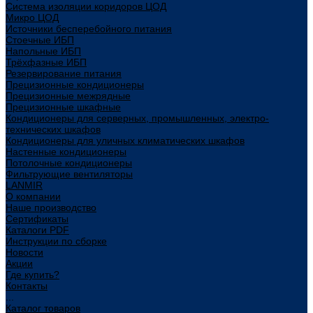
Система изоляции коридоров ЦОД
Микро ЦОД
Источники бесперебойного питания
Стоечные ИБП
Напольные ИБП
Трёхфазные ИБП
Резервирование питания
Прецизионные кондиционеры
Прецизионные межрядные
Прецизионные шкафные
Кондиционеры для серверных, промышленных, электро-
технических шкафов
Кондиционеры для уличных климатических шкафов
Настенные кондиционеры
Потолочные кондиционеры
Фильтрующие вентиляторы
LANMIR
О компании
Наше производство
Сертификаты
Каталоги PDF
Инструкции по сборке
Новости
Акции
Где купить?
Контакты
...
Каталог товаров