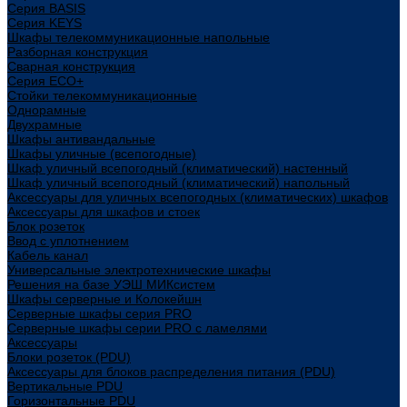
Cерия BASIS
Cерия KEYS
Шкафы телекоммуникационные напольные
Разборная конструкция
Сварная конструкция
Серия ECO+
Стойки телекоммуникационные
Однорамные
Двухрамные
Шкафы антивандальные
Шкафы уличные (всепогодные)
Шкаф уличный всепогодный (климатический) настенный
Шкаф уличный всепогодный (климатический) напольный
Аксессуары для уличных всепогодных (климатических) шкафов
Аксессуары для шкафов и стоек
Блок розеток
Ввод с уплотнением
Кабель канал
Универсальные электротехнические шкафы
Решения на базе УЭШ МИКсистем
Шкафы серверные и Колокейшн
Серверные шкафы серия PRO
Серверные шкафы серии PRO с ламелями
Аксессуары
Блоки розеток (PDU)
Аксессуары для блоков распределения питания (PDU)
Вертикальные PDU
Горизонтальные PDU