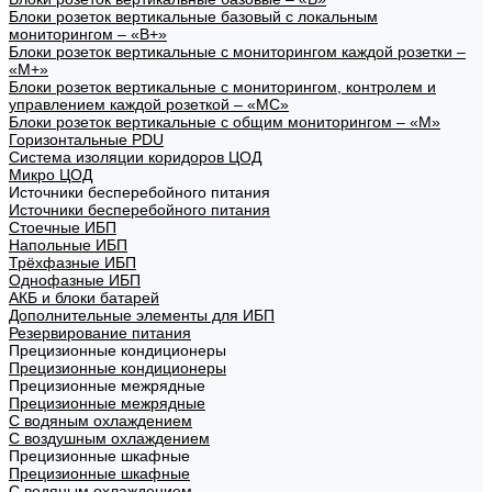
Блоки розеток вертикальные базовый с локальным
мониторингом – «В+»
Блоки розеток вертикальные с мониторингом каждой розетки –
«М+»
Блоки розеток вертикальные с мониторингом, контролем и
управлением каждой розеткой – «МС»
Блоки розеток вертикальные с общим мониторингом – «М»
Горизонтальные PDU
Система изоляции коридоров ЦОД
Микро ЦОД
Источники бесперебойного питания
Источники бесперебойного питания
Стоечные ИБП
Напольные ИБП
Трёхфазные ИБП
Однофазные ИБП
АКБ и блоки батарей
Дополнительные элементы для ИБП
Резервирование питания
Прецизионные кондиционеры
Прецизионные кондиционеры
Прецизионные межрядные
Прецизионные межрядные
С водяным охлаждением
С воздушным охлаждением
Прецизионные шкафные
Прецизионные шкафные
С водяным охлаждением