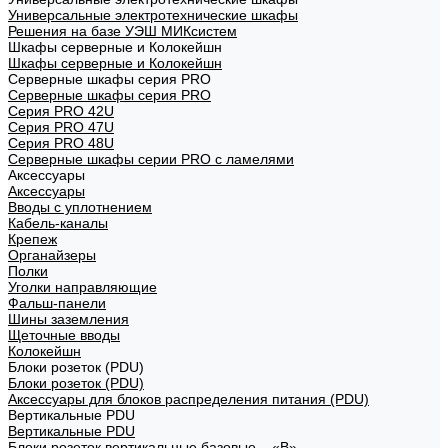
Универсальные электротехнические шкафы
Решения на базе УЭШ МИКсистем
Шкафы серверные и Колокейшн
Шкафы серверные и Колокейшн
Серверные шкафы серия PRO
Серверные шкафы серия PRO
Серия PRO 42U
Серия PRO 47U
Серия PRO 48U
Серверные шкафы серии PRO с ламелями
Аксессуары
Аксессуары
Вводы с уплотнением
Кабель-каналы
Крепеж
Органайзеры
Полки
Уголки направляющие
Фальш-панели
Шины заземления
Щеточные вводы
Колокейшн
Блоки розеток (PDU)
Блоки розеток (PDU)
Аксессуары для блоков распределения питания (PDU)
Вертикальные PDU
Вертикальные PDU
Блоки розеток вертикальные базовые – «В»