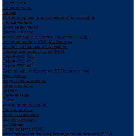
Консольная
Стационарная
Стенки
Уголки опорные (направляющие) для шкафов
Фальш-панели
Шина заземления
Щеточный ввод
Универсальные электротехнические шкафы
Решения на базе УЭШ МИКсистем
Шкафы серверные и Колокейшн
Серверные шкафы серия PRO
Серия PRO 42U
Серия PRO 47U
Серия PRO 48U
Серверные шкафы серии PRO с ламелями
Аксессуары
Вводы с уплотнением
Кабель-каналы
Крепеж
Органайзеры
Полки
Уголки направляющие
Фальш-панели
Шины заземления
Щеточные вводы
Колокейшн
Блоки розеток (PDU)
Аксессуары для блоков распределения питания (PDU)