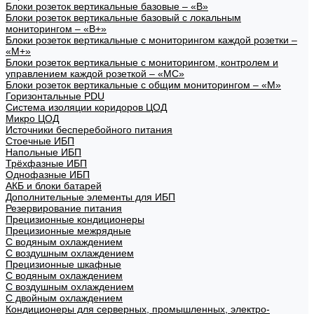
Блоки розеток вертикальные базовые – «В»
Блоки розеток вертикальные базовый с локальным
мониторингом – «В+»
Блоки розеток вертикальные с мониторингом каждой розетки –
«М+»
Блоки розеток вертикальные с мониторингом, контролем и
управлением каждой розеткой – «МС»
Блоки розеток вертикальные с общим мониторингом – «М»
Горизонтальные PDU
Система изоляции коридоров ЦОД
Микро ЦОД
Источники бесперебойного питания
Стоечные ИБП
Напольные ИБП
Трёхфазные ИБП
Однофазные ИБП
АКБ и блоки батарей
Дополнительные элементы для ИБП
Резервирование питания
Прецизионные кондиционеры
Прецизионные межрядные
С водяным охлаждением
С воздушным охлаждением
Прецизионные шкафные
С водяным охлаждением
С воздушным охлаждением
С двойным охлаждением
Кондиционеры для серверных, промышленных, электро-