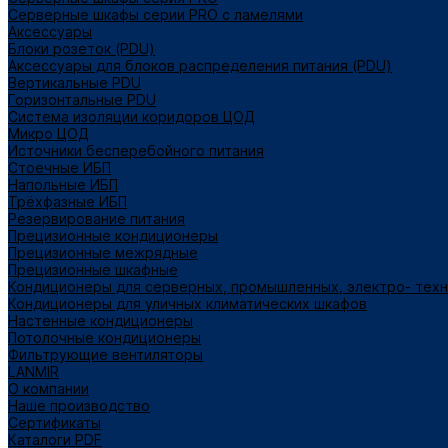
Серверные шкафы серии PRO с ламелями
Аксессуары
Блоки розеток (PDU)
Аксессуары для блоков распределения питания (PDU)
Вертикальные PDU
Горизонтальные PDU
Система изоляции коридоров ЦОД
Микро ЦОД
Источники бесперебойного питания
Стоечные ИБП
Напольные ИБП
Трёхфазные ИБП
Резервирование питания
Прецизионные кондиционеры
Прецизионные межрядные
Прецизионные шкафные
Кондиционеры для серверных, промышленных, электро- тех
Кондиционеры для уличных климатических шкафов
Настенные кондиционеры
Потолочные кондиционеры
Фильтрующие вентиляторы
LANMIR
О компании
Наше производство
Сертификаты
Каталоги PDF