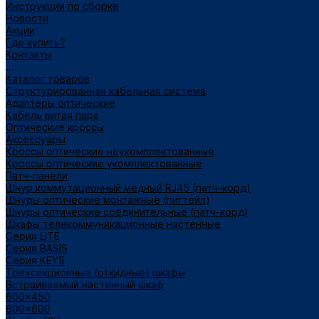
Инструкции по сборке
Новости
Акции
Где купить?
Контакты
...
Каталог товаров
Структурированная кабельная система
Адаптеры оптические
Кабель витая пара
Оптические кроссы
Аксессуары
Кроссы оптические неукомплектованные
Кроссы оптические укомплектованные
Патч-панели
Шнур коммутационный медный RJ45 (патч-корд)
Шнуры оптические монтажные (пигтейл)
Шнуры оптические соединительные (патч-корд)
Шкафы телекоммуникационные настенные
Cерия LITE
Cерия BASIS
Cерия KEYS
Трехсекционные (откидные) шкафы
Встраиваемый настенный шкаф
600x450
600x600