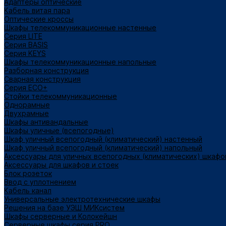
Адаптеры оптические
Кабель витая пара
Оптические кроссы
Шкафы телекоммуникационные настенные
Cерия LITE
Cерия BASIS
Cерия KEYS
Шкафы телекоммуникационные напольные
Разборная конструкция
Сварная конструкция
Серия ECO+
Стойки телекоммуникационные
Однорамные
Двухрамные
Шкафы антивандальные
Шкафы уличные (всепогодные)
Шкаф уличный всепогодный (климатический) настенный
Шкаф уличный всепогодный (климатический) напольный
Аксессуары для уличных всепогодных (климатических) шкафо
Аксессуары для шкафов и стоек
Блок розеток
Ввод с уплотнением
Кабель канал
Универсальные электротехнические шкафы
Решения на базе УЭШ МИКсистем
Шкафы серверные и Колокейшн
Серверные шкафы серия PRO