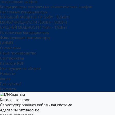
технических шкафов
Кондиционеры для уличных климатических шкафов
Настенные кондиционеры
БОЛЬШОЙ МОЩНОСТИ (2кВт - 6,5кВт)
МАЛОЙ МОЩНОСТИ (500Вт – 800Вт)
СРЕДНЕЙ МОЩНОСТИ (1кВт - 1,5кВт)
Потолочные кондиционеры
Фильтрующие вентиляторы
LANMIR
О компании
Наше производство
Сертификаты
Каталоги PDF
Инструкции по сборке
Новости
Акции
Где купить?
Контакты
Каталог товаров
Структурированная кабельная система
Адаптеры оптические