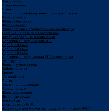
Консольная
Стационарная
Стенки
Уголки опорные (направляющие) для шкафов
Фальш-панели
Шина заземления
Щеточный ввод
Универсальные электротехнические шкафы
Решения на базе УЭШ МИКсистем
Шкафы серверные и Колокейшн
Серверные шкафы серия PRO
Серия PRO 42U
Серия PRO 47U
Серия PRO 48U
Серверные шкафы серии PRO с ламелями
Аксессуары
Вводы с уплотнением
Кабель-каналы
Крепеж
Органайзеры
Полки
Уголки направляющие
Фальш-панели
Шины заземления
Щеточные вводы
Колокейшн
Блоки розеток (PDU)
Аксессуары для блоков распределения питания (PDU)