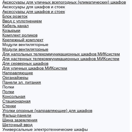
Аксессуары для уличных всепогодных (климатических) шкафов
Аксессуары для шкафов и стоек
Аксессуары для шкафов и стоек
Блок розеток
Ввод с уплотнением
Кабель канал
Козырьки
Комплект роликов
Крепежный комплект
Модули вентиляторные
Модули вентиляторные
Для напольных телекоммуникационных шкафов МИКсистем
Для настенных телекоммуникационных шкафов МИКсистем
Для серверных шкафов
Для уличных шкафов МИКсистем
Направляющие
Органайзеры
Панели эл. питания
Полки
Полки
Консольная
Стационарная
Стенки
Уголки опорные (направляющие) для шкафов
Фальш-панели
Шина заземления
Щеточный ввод
Универсальные электротехнические шкафы