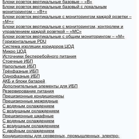
Блоки розеток вертикальные базовые – «В»
Блоки розеток вертикальные базовый с локальным
мониторингом – «В+»
Блоки розеток вертикальные с мониторингом каждой розетки –
«М+»
Блоки розеток вертикальные с мониторингом, контролем и
управлением каждой розеткой – «МС»
Блоки розеток вертикальные с общим мониторингом – «М»
Горизонтальные PDU
Система изоляции коридоров ЦОД
Микро ЦОД
Источники бесперебойного питания
Стоечные ИБП
Напольные ИБП
Трёхфазные ИБП
Однофазные ИБП
АКБ и блоки батарей
Дополнительные элементы для ИБП
Резервирование питания
Прецизионные кондиционеры
Прецизионные межрядные
С водяным охлаждением
С воздушным охлаждением
Прецизионные шкафные
С водяным охлаждением
С воздушным охлаждением
С двойным охлаждением
Кондиционеры для серверных, промышленных, электро-