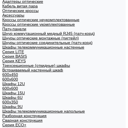
Адаптеры оптические
Кабель витая пара
Оптические кроссы
Аксессуары
Кроссы оптические неукомплектованные
Кроссы оптические укомплектованные
Патч-панели
Шнур коммутационный медный RJ45 (патч-корд)
Шнуры оптические монтажные (пигтейл)
Шнуры оптические соединительные (патч-корд)
Шкафы телекоммуникационные настенные
Cерия LITE
Cерия BASIS
Cерия KEYS
Трехсекционные (откидные) шкафы
Встраиваемый настенный шкаф
600x450
600x600
Шкафы 12U
600x600
Шкафы 15U
Шкафы 6U
600x350
Шкафы 9U
Шкафы телекоммуникационные напольные
Разборная конструкция
Сварная конструкция
Серия ECO+