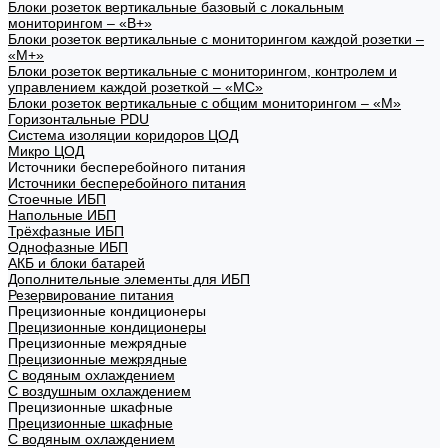
Блоки розеток вертикальные базовый с локальным
мониторингом – «В+»
Блоки розеток вертикальные с мониторингом каждой розетки –
«М+»
Блоки розеток вертикальные с мониторингом, контролем и
управлением каждой розеткой – «МС»
Блоки розеток вертикальные с общим мониторингом – «М»
Горизонтальные PDU
Система изоляции коридоров ЦОД
Микро ЦОД
Источники бесперебойного питания
Источники бесперебойного питания
Стоечные ИБП
Напольные ИБП
Трёхфазные ИБП
Однофазные ИБП
АКБ и блоки батарей
Дополнительные элементы для ИБП
Резервирование питания
Прецизионные кондиционеры
Прецизионные кондиционеры
Прецизионные межрядные
Прецизионные межрядные
С водяным охлаждением
С воздушным охлаждением
Прецизионные шкафные
Прецизионные шкафные
С водяным охлаждением