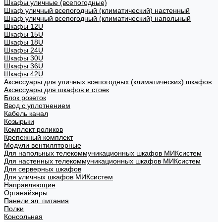
Шкафы уличные (всепогодные)
Шкаф уличный всепогодный (климатический) настенный
Шкаф уличный всепогодный (климатический) напольный
Шкафы 12U
Шкафы 15U
Шкафы 18U
Шкафы 24U
Шкафы 30U
Шкафы 36U
Шкафы 42U
Аксессуары для уличных всепогодных (климатических) шкафов
Аксессуары для шкафов и стоек
Блок розеток
Ввод с уплотнением
Кабель канал
Козырьки
Комплект роликов
Крепежный комплект
Модули вентиляторные
Для напольных телекоммуникационных шкафов МИКсистем
Для настенных телекоммуникационных шкафов МИКсистем
Для серверных шкафов
Для уличных шкафов МИКсистем
Направляющие
Органайзеры
Панели эл. питания
Полки
Консольная