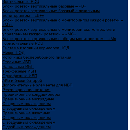
Вертикальные PDU
Блоки розеток вертикальные базовые – «В»
Блоки розеток вертикальные базовый с локальным
мониторингом – «В+»
Блоки розеток вертикальные с мониторингом каждой розетки –
«М+»
Блоки розеток вертикальные с мониторингом, контролем и
управлением каждой розеткой – «МС»
Блоки розеток вертикальные с общим мониторингом – «М»
Горизонтальные PDU
Система изоляции коридоров ЦОД
Микро ЦОД
Источники бесперебойного питания
Стоечные ИБП
Напольные ИБП
Трёхфазные ИБП
Однофазные ИБП
АКБ и блоки батарей
Дополнительные элементы для ИБП
Резервирование питания
Прецизионные кондиционеры
Прецизионные межрядные
С водяным охлаждением
С воздушным охлаждением
Прецизионные шкафные
С водяным охлаждением
С воздушным охлаждением
С двойным охлаждением