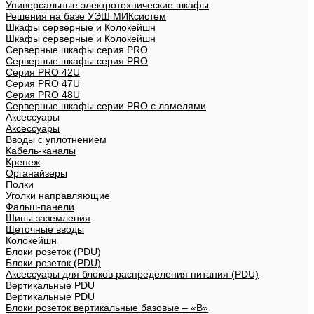
Универсальные электротехнические шкафы
Решения на базе УЭШ МИКсистем
Шкафы серверные и Колокейшн
Шкафы серверные и Колокейшн
Серверные шкафы серия PRO
Серверные шкафы серия PRO
Серия PRO 42U
Серия PRO 47U
Серия PRO 48U
Серверные шкафы серии PRO с ламелями
Аксессуары
Аксессуары
Вводы с уплотнением
Кабель-каналы
Крепеж
Органайзеры
Полки
Уголки направляющие
Фальш-панели
Шины заземления
Щеточные вводы
Колокейшн
Блоки розеток (PDU)
Блоки розеток (PDU)
Аксессуары для блоков распределения питания (PDU)
Вертикальные PDU
Вертикальные PDU
Блоки розеток вертикальные базовые – «В»