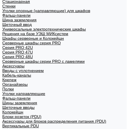
Стационарная
Стенки
Уголки опорные (направляющие) для шкафов
Фальш-панели
Шина заземления
Щеточный ввод
Универсальные электротехнические шкафы
Решения на базе УЭШ МИКсистем
Шкафы серверные и Колокейшн
Серверные шкафы серия PRO
Серия PRO 42U
Серия PRO 47U
Серия PRO 48U
Серверные шкафы серии PRO с ламелями
Аксессуары
Вводы с уплотнением
Кабель-каналы
Крепеж
Органайзеры
Полки
Уголки направляющие
Фальш-панели
Шины заземления
Щеточные вводы
Колокейшн
Блоки розеток (PDU)
Аксессуары для блоков распределения питания (PDU)
Вертикальные PDU