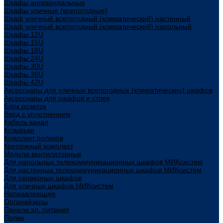
Шкафы антивандальные
Шкафы уличные (всепогодные)
Шкаф уличный всепогодный (климатический) настенный
Шкаф уличный всепогодный (климатический) напольный
Шкафы 12U
Шкафы 15U
Шкафы 18U
Шкафы 24U
Шкафы 30U
Шкафы 36U
Шкафы 42U
Аксессуары для уличных всепогодных (климатических) шкафов
Аксессуары для шкафов и стоек
Блок розеток
Ввод с уплотнением
Кабель канал
Козырьки
Комплект роликов
Крепежный комплект
Модули вентиляторные
Для напольных телекоммуникационных шкафов МИКсистем
Для настенных телекоммуникационных шкафов МИКсистем
Для серверных шкафов
Для уличных шкафов МИКсистем
Направляющие
Органайзеры
Панели эл. питания
Полки