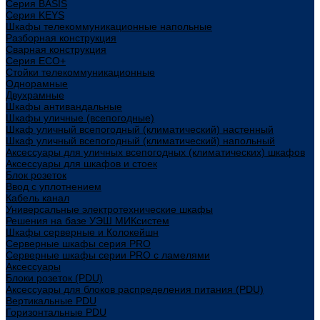
Cерия BASIS
Cерия KEYS
Шкафы телекоммуникационные напольные
Разборная конструкция
Сварная конструкция
Серия ECO+
Стойки телекоммуникационные
Однорамные
Двухрамные
Шкафы антивандальные
Шкафы уличные (всепогодные)
Шкаф уличный всепогодный (климатический) настенный
Шкаф уличный всепогодный (климатический) напольный
Аксессуары для уличных всепогодных (климатических) шкафов
Аксессуары для шкафов и стоек
Блок розеток
Ввод с уплотнением
Кабель канал
Универсальные электротехнические шкафы
Решения на базе УЭШ МИКсистем
Шкафы серверные и Колокейшн
Серверные шкафы серия PRO
Серверные шкафы серии PRO с ламелями
Аксессуары
Блоки розеток (PDU)
Аксессуары для блоков распределения питания (PDU)
Вертикальные PDU
Горизонтальные PDU