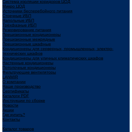
Система изоляции коридоров ЦОД
Микро ЦОД
Источники бесперебойного питания
Стоечные ИБП
Напольные ИБП
Трёхфазные ИБП
Резервирование питания
Прецизионные кондиционеры
Прецизионные межрядные
Прецизионные шкафные
Кондиционеры для серверных, промышленных, электро-
технических шкафов
Кондиционеры для уличных климатических шкафов
Настенные кондиционеры
Потолочные кондиционеры
Фильтрующие вентиляторы
LANMIR
О компании
Наше производство
Сертификаты
Каталоги PDF
Инструкции по сборке
Новости
Акции
Где купить?
Контакты
...
Каталог товаров