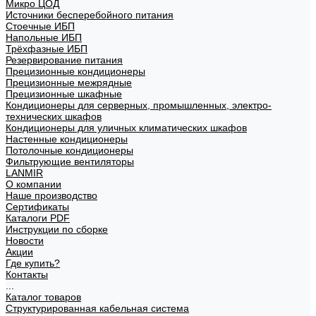
Микро ЦОД
Источники бесперебойного питания
Стоечные ИБП
Напольные ИБП
Трёхфазные ИБП
Резервирование питания
Прецизионные кондиционеры
Прецизионные межрядные
Прецизионные шкафные
Кондиционеры для серверных, промышленных, электро-
технических шкафов
Кондиционеры для уличных климатических шкафов
Настенные кондиционеры
Потолочные кондиционеры
Фильтрующие вентиляторы
LANMIR
О компании
Наше производство
Сертификаты
Каталоги PDF
Инструкции по сборке
Новости
Акции
Где купить?
Контакты
...
Каталог товаров
Структурированная кабельная система