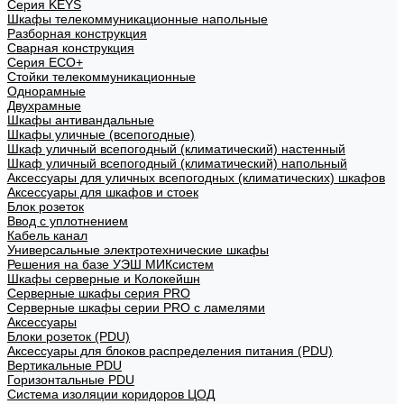
Cерия KEYS
Шкафы телекоммуникационные напольные
Разборная конструкция
Сварная конструкция
Серия ECO+
Стойки телекоммуникационные
Однорамные
Двухрамные
Шкафы антивандальные
Шкафы уличные (всепогодные)
Шкаф уличный всепогодный (климатический) настенный
Шкаф уличный всепогодный (климатический) напольный
Аксессуары для уличных всепогодных (климатических) шкафов
Аксессуары для шкафов и стоек
Блок розеток
Ввод с уплотнением
Кабель канал
Универсальные электротехнические шкафы
Решения на базе УЭШ МИКсистем
Шкафы серверные и Колокейшн
Серверные шкафы серия PRO
Серверные шкафы серии PRO с ламелями
Аксессуары
Блоки розеток (PDU)
Аксессуары для блоков распределения питания (PDU)
Вертикальные PDU
Горизонтальные PDU
Система изоляции коридоров ЦОД