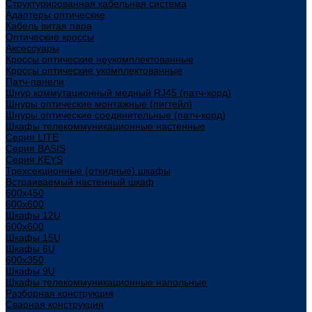
Структурированная кабельная система
Адаптеры оптические
Кабель витая пара
Оптические кроссы
Аксессуары
Кроссы оптические неукомплектованные
Кроссы оптические укомплектованные
Патч-панели
Шнур коммутационный медный RJ45 (патч-корд)
Шнуры оптические монтажные (пигтейл)
Шнуры оптические соединительные (патч-корд)
Шкафы телекоммуникационные настенные
Cерия LITE
Cерия BASIS
Cерия KEYS
Трехсекционные (откидные) шкафы
Встраиваемый настенный шкаф
600x450
600x600
Шкафы 12U
600x600
Шкафы 15U
Шкафы 6U
600x350
Шкафы 9U
Шкафы телекоммуникационные напольные
Разборная конструкция
Сварная конструкция