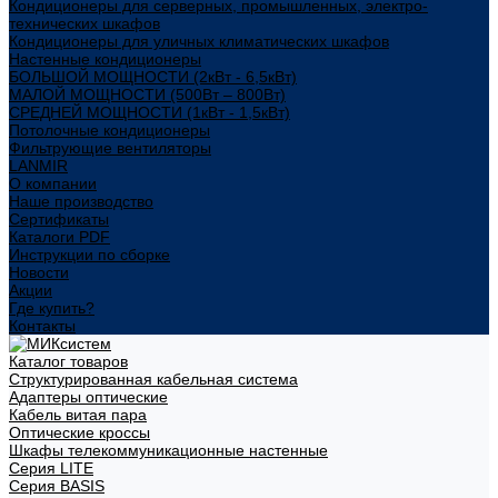
Кондиционеры для серверных, промышленных, электро-
технических шкафов
Кондиционеры для уличных климатических шкафов
Настенные кондиционеры
БОЛЬШОЙ МОЩНОСТИ (2кВт - 6,5кВт)
МАЛОЙ МОЩНОСТИ (500Вт – 800Вт)
СРЕДНЕЙ МОЩНОСТИ (1кВт - 1,5кВт)
Потолочные кондиционеры
Фильтрующие вентиляторы
LANMIR
О компании
Наше производство
Сертификаты
Каталоги PDF
Инструкции по сборке
Новости
Акции
Где купить?
Контакты
Каталог товаров
Структурированная кабельная система
Адаптеры оптические
Кабель витая пара
Оптические кроссы
Шкафы телекоммуникационные настенные
Cерия LITE
Cерия BASIS