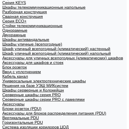
Cерия KEYS
Шкафы телекоммуникационные напольные
Разборная конструкция
Сварная конструкция
Серия ECO+
Стойки телекоммуникационные
Однорамные
Двухрамные
Шкафы антивандальные
Шкафы уличные (всепогодные)
Шкаф уличный всепогодный (климатический) настенный
Шкаф уличный всепогодный (климатический) напольный
Аксессуары для уличных всепогодных (климатических) шкафов
Аксессуары для шкафов и стоек
Блок розеток
Ввод с уплотнением
Кабель канал
Универсальные электротехнические шкафы
Решения на базе УЭШ МИКсистем
Шкафы серверные и Колокейшн
Серверные шкафы серия PRO
Серверные шкафы серии PRO с ламелями
Аксессуары
Блоки розеток (PDU)
Аксессуары для блоков распределения питания (PDU)
Вертикальные PDU
Горизонтальные PDU
Система изоляции коридоров ЦОД