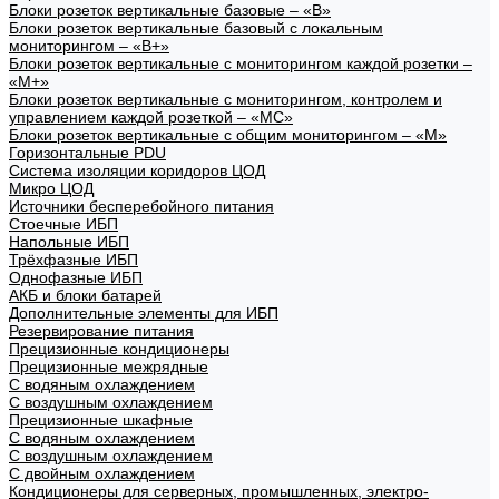
Блоки розеток вертикальные базовые – «В»
Блоки розеток вертикальные базовый с локальным
мониторингом – «В+»
Блоки розеток вертикальные с мониторингом каждой розетки –
«М+»
Блоки розеток вертикальные с мониторингом, контролем и
управлением каждой розеткой – «МС»
Блоки розеток вертикальные с общим мониторингом – «М»
Горизонтальные PDU
Система изоляции коридоров ЦОД
Микро ЦОД
Источники бесперебойного питания
Стоечные ИБП
Напольные ИБП
Трёхфазные ИБП
Однофазные ИБП
АКБ и блоки батарей
Дополнительные элементы для ИБП
Резервирование питания
Прецизионные кондиционеры
Прецизионные межрядные
С водяным охлаждением
С воздушным охлаждением
Прецизионные шкафные
С водяным охлаждением
С воздушным охлаждением
С двойным охлаждением
Кондиционеры для серверных, промышленных, электро-