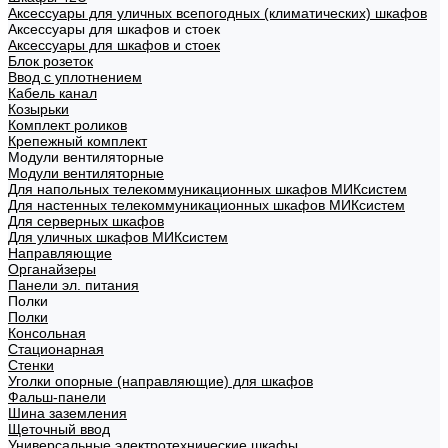
Аксессуары для уличных всепогодных (климатических) шкафов
Аксессуары для шкафов и стоек
Аксессуары для шкафов и стоек
Блок розеток
Ввод с уплотнением
Кабель канал
Козырьки
Комплект роликов
Крепежный комплект
Модули вентиляторные
Модули вентиляторные
Для напольных телекоммуникационных шкафов МИКсистем
Для настенных телекоммуникационных шкафов МИКсистем
Для серверных шкафов
Для уличных шкафов МИКсистем
Направляющие
Органайзеры
Панели эл. питания
Полки
Полки
Консольная
Стационарная
Стенки
Уголки опорные (направляющие) для шкафов
Фальш-панели
Шина заземления
Щеточный ввод
Универсальные электротехнические шкафы