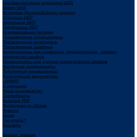
Система изоляции коридоров ЦОД
Микро ЦОД
Источники бесперебойного питания
Стоечные ИБП
Напольные ИБП
Трёхфазные ИБП
Резервирование питания
Прецизионные кондиционеры
Прецизионные межрядные
Прецизионные шкафные
Кондиционеры для серверных, промышленных, электро-
технических шкафов
Кондиционеры для уличных климатических шкафов
Настенные кондиционеры
Потолочные кондиционеры
Фильтрующие вентиляторы
LANMIR
О компании
Наше производство
Сертификаты
Каталоги PDF
Инструкции по сборке
Новости
Акции
Где купить?
Контакты
...
Каталог товаров