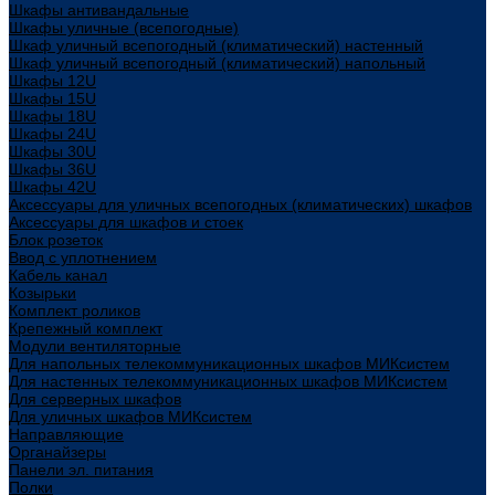
Шкафы антивандальные
Шкафы уличные (всепогодные)
Шкаф уличный всепогодный (климатический) настенный
Шкаф уличный всепогодный (климатический) напольный
Шкафы 12U
Шкафы 15U
Шкафы 18U
Шкафы 24U
Шкафы 30U
Шкафы 36U
Шкафы 42U
Аксессуары для уличных всепогодных (климатических) шкафов
Аксессуары для шкафов и стоек
Блок розеток
Ввод с уплотнением
Кабель канал
Козырьки
Комплект роликов
Крепежный комплект
Модули вентиляторные
Для напольных телекоммуникационных шкафов МИКсистем
Для настенных телекоммуникационных шкафов МИКсистем
Для серверных шкафов
Для уличных шкафов МИКсистем
Направляющие
Органайзеры
Панели эл. питания
Полки