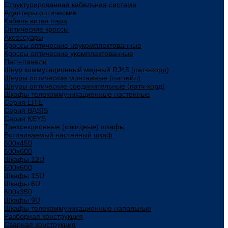
Структурированная кабельная система
Адаптеры оптические
Кабель витая пара
Оптические кроссы
Аксессуары
Кроссы оптические неукомплектованные
Кроссы оптические укомплектованные
Патч-панели
Шнур коммутационный медный RJ45 (патч-корд)
Шнуры оптические монтажные (пигтейл)
Шнуры оптические соединительные (патч-корд)
Шкафы телекоммуникационные настенные
Cерия LITE
Cерия BASIS
Cерия KEYS
Трехсекционные (откидные) шкафы
Встраиваемый настенный шкаф
600x450
600x600
Шкафы 12U
600x600
Шкафы 15U
Шкафы 6U
600x350
Шкафы 9U
Шкафы телекоммуникационные напольные
Разборная конструкция
Сварная конструкция