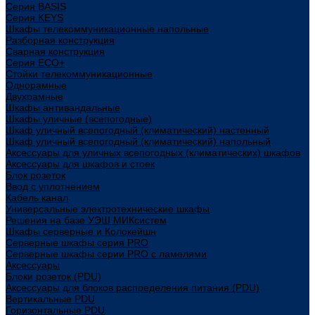
Cерия BASIS
Cерия KEYS
Шкафы телекоммуникационные напольные
Разборная конструкция
Сварная конструкция
Серия ECO+
Стойки телекоммуникационные
Однорамные
Двухрамные
Шкафы антивандальные
Шкафы уличные (всепогодные)
Шкаф уличный всепогодный (климатический) настенный
Шкаф уличный всепогодный (климатический) напольный
Аксессуары для уличных всепогодных (климатических) шкафов
Аксессуары для шкафов и стоек
Блок розеток
Ввод с уплотнением
Кабель канал
Универсальные электротехнические шкафы
Решения на базе УЭШ МИКсистем
Шкафы серверные и Колокейшн
Серверные шкафы серия PRO
Серверные шкафы серии PRO с ламелями
Аксессуары
Блоки розеток (PDU)
Аксессуары для блоков распределения питания (PDU)
Вертикальные PDU
Горизонтальные PDU