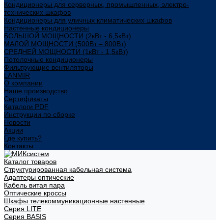
Кондиционеры для серверных, промышленных, электро-
технических шкафов
Кондиционеры для уличных климатических шкафов
Настенные кондиционеры
БОЛЬШОЙ МОЩНОСТИ (2кВт - 6,5кВт)
МАЛОЙ МОЩНОСТИ (500Вт – 800Вт)
СРЕДНЕЙ МОЩНОСТИ (1кВт - 1,5кВт)
Потолочные кондиционеры
Фильтрующие вентиляторы
LANMIR
О компании
Наше производство
Сертификаты
Каталоги PDF
Инструкции по сборке
Новости
Акции
Где купить?
Контакты
Каталог товаров
Структурированная кабельная система
Адаптеры оптические
Кабель витая пара
Оптические кроссы
Шкафы телекоммуникационные настенные
Cерия LITE
Cерия BASIS