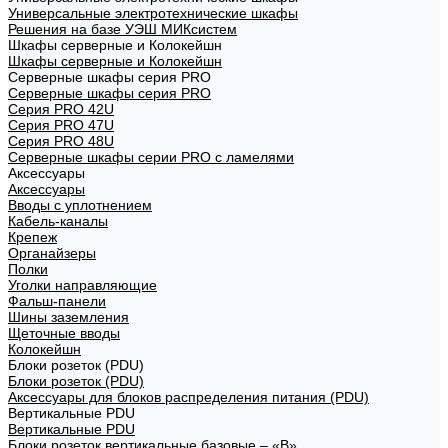
Универсальные электротехнические шкафы
Решения на базе УЭШ МИКсистем
Шкафы серверные и Колокейшн
Шкафы серверные и Колокейшн
Серверные шкафы серия PRO
Серверные шкафы серия PRO
Серия PRO 42U
Серия PRO 47U
Серия PRO 48U
Серверные шкафы серии PRO с ламелями
Аксессуары
Аксессуары
Вводы с уплотнением
Кабель-каналы
Крепеж
Органайзеры
Полки
Уголки направляющие
Фальш-панели
Шины заземления
Щеточные вводы
Колокейшн
Блоки розеток (PDU)
Блоки розеток (PDU)
Аксессуары для блоков распределения питания (PDU)
Вертикальные PDU
Вертикальные PDU
Блоки розеток вертикальные базовые – «В»