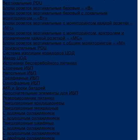
Вертикальные PDU
Блоки розеток вертикальные базовые – «В»
Блоки розеток вертикальные базовый с локальным
мониторингом – «В+»
Блоки розеток вертикальные с мониторингом каждой розетки –
«М+»
Блоки розеток вертикальные с мониторингом, контролем и
управлением каждой розеткой – «МС»
Блоки розеток вертикальные с общим мониторингом – «М»
Горизонтальные PDU
Система изоляции коридоров ЦОД
Микро ЦОД
Источники бесперебойного питания
Стоечные ИБП
Напольные ИБП
Трёхфазные ИБП
Однофазные ИБП
АКБ и блоки батарей
Дополнительные элементы для ИБП
Резервирование питания
Прецизионные кондиционеры
Прецизионные межрядные
С водяным охлаждением
С воздушным охлаждением
Прецизионные шкафные
С водяным охлаждением
С воздушным охлаждением
С двойным охлаждением