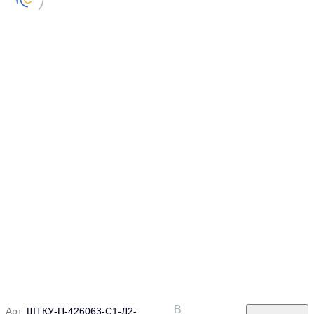
В
Арт.
ШТКУ-П-426063-С1-Д2-