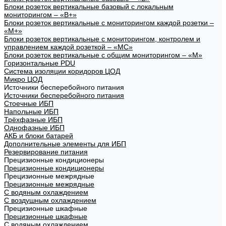
Блоки розеток вертикальные базовый с локальным
мониторингом – «В+»
Блоки розеток вертикальные с мониторингом каждой розетки –
«М+»
Блоки розеток вертикальные с мониторингом, контролем и
управлением каждой розеткой – «МС»
Блоки розеток вертикальные с общим мониторингом – «М»
Горизонтальные PDU
Система изоляции коридоров ЦОД
Микро ЦОД
Источники бесперебойного питания
Источники бесперебойного питания
Стоечные ИБП
Напольные ИБП
Трёхфазные ИБП
Однофазные ИБП
АКБ и блоки батарей
Дополнительные элементы для ИБП
Резервирование питания
Прецизионные кондиционеры
Прецизионные кондиционеры
Прецизионные межрядные
Прецизионные межрядные
С водяным охлаждением
С воздушным охлаждением
Прецизионные шкафные
Прецизионные шкафные
С водяным охлаждением