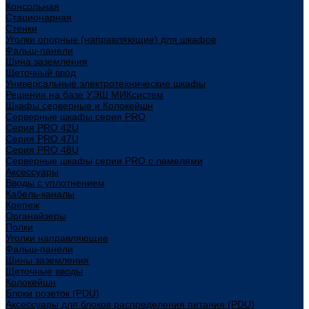
Консольная
Стационарная
Стенки
Уголки опорные (направляющие) для шкафов
Фальш-панели
Шина заземления
Щеточный ввод
Универсальные электротехнические шкафы
Решения на базе УЭШ МИКсистем
Шкафы серверные и Колокейшн
Серверные шкафы серия PRO
Серия PRO 42U
Серия PRO 47U
Серия PRO 48U
Серверные шкафы серии PRO с ламелями
Аксессуары
Вводы с уплотнением
Кабель-каналы
Крепеж
Органайзеры
Полки
Уголки направляющие
Фальш-панели
Шины заземления
Щеточные вводы
Колокейшн
Блоки розеток (PDU)
Аксессуары для блоков распределения питания (PDU)