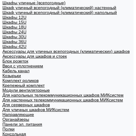
Шкафы уличные (всепогодные)
Шкаф уличный всепогодный (климатический) настенный
Шкаф уличный всепогодный (климатический) напольный
Шкафы 12U
Шкафы 15U
Шкафы 18U
Шкафы 24U
Шкафы 30U
Шкафы 36U
Шкафы 42U
Аксессуары для уличных всепогодных (климатических) шкафов
Аксессуары для шкафов и стоек
Блок розеток
Ввод с уплотнением
Кабель канал
Козырьки
Комплект роликов
Крепежный комплект
Модули вентиляторные
Для напольных телекоммуникационных шкафов МИКсистем
Для настенных телекоммуникационных шкафов МИКсистем
Для серверных шкафов
Для уличных шкафов МИКсистем
Направляющие
Органайзеры
Панели эл. питания
Полки
Консольная