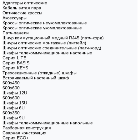
Адаптеры оптические
Кабель витая пара
Оптические кроссы
Аксессуары
Кроссы оптические неукомплектованные
Кроссы оптические укомплектованные
Патч-панели
Шнур коммутационный медный RJ45 (патч-корд)
Шнуры оптические монтажные (пигтейл)
Шнуры оптические соединительные (патч-корд)
Шкафы телекоммуникационные настенные
Cерия LITE
Cерия BASIS
Cерия KEYS
Трехсекционные (откидные) шкафы
Встраиваемый настенный шкаф
600x450
600x600
Шкафы 12U
600x600
Шкафы 15U
Шкафы 6U
600x350
Шкафы 9U
Шкафы телекоммуникационные напольные
Разборная конструкция
Сварная конструкция
Серия ECO+