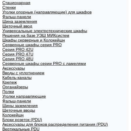
Стационарная
Стенки
Уголки опорные (направляющие) для шкафов
Фальш-панели
Шина заземления
Щеточный ввод
Универсальные электротехнические шкафы
Решения на базе УЭШ МИКсистем
Шкафы серверные и Колокейшн
Серверные шкафы серия PRO
Серия PRO 42U
Серия PRO 47U
Серия PRO 48U
Серверные шкафы серии PRO с ламелями
Аксессуары
Вводы с уплотнением
Кабель-каналы
Крепеж
Органайзеры
Полки
Уголки направляющие
Фальш-панели
Шины заземления
Щеточные вводы
Колокейшн
Блоки розеток (PDU)
Аксессуары для блоков распределения питания (PDU)
Вертикальные PDU