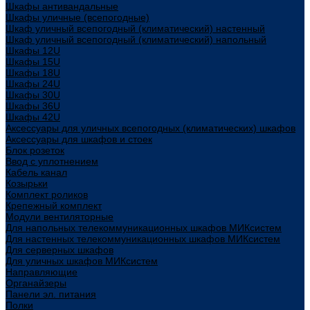
Шкафы антивандальные
Шкафы уличные (всепогодные)
Шкаф уличный всепогодный (климатический) настенный
Шкаф уличный всепогодный (климатический) напольный
Шкафы 12U
Шкафы 15U
Шкафы 18U
Шкафы 24U
Шкафы 30U
Шкафы 36U
Шкафы 42U
Аксессуары для уличных всепогодных (климатических) шкафов
Аксессуары для шкафов и стоек
Блок розеток
Ввод с уплотнением
Кабель канал
Козырьки
Комплект роликов
Крепежный комплект
Модули вентиляторные
Для напольных телекоммуникационных шкафов МИКсистем
Для настенных телекоммуникационных шкафов МИКсистем
Для серверных шкафов
Для уличных шкафов МИКсистем
Направляющие
Органайзеры
Панели эл. питания
Полки