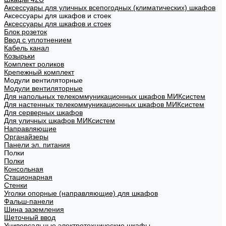
Аксессуары для уличных всепогодных (климатических) шкафов
Аксессуары для шкафов и стоек
Аксессуары для шкафов и стоек
Блок розеток
Ввод с уплотнением
Кабель канал
Козырьки
Комплект роликов
Крепежный комплект
Модули вентиляторные
Модули вентиляторные
Для напольных телекоммуникационных шкафов МИКсистем
Для настенных телекоммуникационных шкафов МИКсистем
Для серверных шкафов
Для уличных шкафов МИКсистем
Направляющие
Органайзеры
Панели эл. питания
Полки
Полки
Консольная
Стационарная
Стенки
Уголки опорные (направляющие) для шкафов
Фальш-панели
Шина заземления
Щеточный ввод
Универсальные электротехнические шкафы