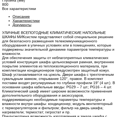
Глубина (мм)
800
Все характеристики
Описание
Характеристики
Документы
УЛИЧНЫЕ ВСЕПОГОДНЫЕ КЛИМАТИЧЕСКИЕ НАПОЛЬНЫЕ
ШКАФЫ МИКсистем представляют собой специальное решение
для безопасного размещения телекоммуникационного
оборудования в уличных условиях или в помещениях, которые
подвержены значительной динамике параметров температуры и
влажности.
Для обеспечения защиты от неблагоприятных климатических
условий конструкция шкафа цельносварная рамная, внутреннее
покрытие элементов из теплоизоляционного материала, при
комплектации кондиционером предусмотрен защитный кожух.
Шкаф устанавливается на цоколь. Двери шкафа с трехточечным
сувальдным замком, открывание 120°, правое. В комплект
поставки входят регулируемые по глубине профили 19" (4 шт.). В
основании шкафа кабельные вводы: PG29 – 7 шт.; PG16 – 4 шт.
Климатический шкаф имеет широкие возможности применения
дополнительного оборудования и аксессуаров,
поддерживающих необходимые параметры температуры и
влажности внутри шкафы: кондиционер; модуль вентиляторный
с терморегулятором и фильтром; фильтр на дверь шкафа;
нагреватели; термостат; гигростат и пр.
Предусмотрена возможность изготовления и заказа шкафа с