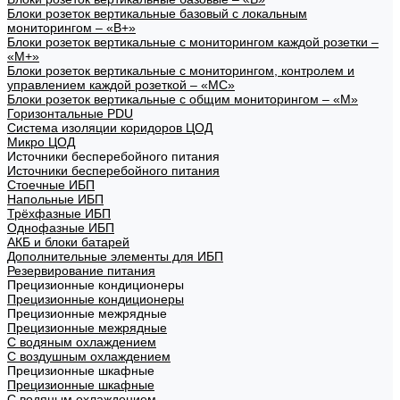
Блоки розеток вертикальные базовый с локальным
мониторингом – «В+»
Блоки розеток вертикальные с мониторингом каждой розетки –
«М+»
Блоки розеток вертикальные с мониторингом, контролем и
управлением каждой розеткой – «МС»
Блоки розеток вертикальные с общим мониторингом – «М»
Горизонтальные PDU
Система изоляции коридоров ЦОД
Микро ЦОД
Источники бесперебойного питания
Источники бесперебойного питания
Стоечные ИБП
Напольные ИБП
Трёхфазные ИБП
Однофазные ИБП
АКБ и блоки батарей
Дополнительные элементы для ИБП
Резервирование питания
Прецизионные кондиционеры
Прецизионные кондиционеры
Прецизионные межрядные
Прецизионные межрядные
С водяным охлаждением
С воздушным охлаждением
Прецизионные шкафные
Прецизионные шкафные
С водяным охлаждением