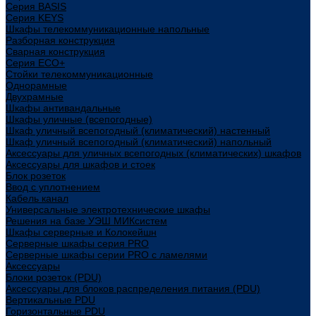
Cерия BASIS
Cерия KEYS
Шкафы телекоммуникационные напольные
Разборная конструкция
Сварная конструкция
Серия ECO+
Стойки телекоммуникационные
Однорамные
Двухрамные
Шкафы антивандальные
Шкафы уличные (всепогодные)
Шкаф уличный всепогодный (климатический) настенный
Шкаф уличный всепогодный (климатический) напольный
Аксессуары для уличных всепогодных (климатических) шкафов
Аксессуары для шкафов и стоек
Блок розеток
Ввод с уплотнением
Кабель канал
Универсальные электротехнические шкафы
Решения на базе УЭШ МИКсистем
Шкафы серверные и Колокейшн
Серверные шкафы серия PRO
Серверные шкафы серии PRO с ламелями
Аксессуары
Блоки розеток (PDU)
Аксессуары для блоков распределения питания (PDU)
Вертикальные PDU
Горизонтальные PDU