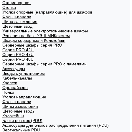
Стационарная
Стенки
Уголки опорные (направляющие) для шкафов
Фальш-панели
Шина заземления
Щеточный ввод
Универсальные электротехнические шкафы
Решения на базе УЭШ МИКсистем
Шкафы серверные и Колокейшн
Серверные шкафы серия PRO
Серия PRO 42U
Серия PRO 47U
Серия PRO 48U
Серверные шкафы серии PRO с ламелями
Аксессуары
Вводы с уплотнением
Кабель-каналы
Крепеж
Органайзеры
Полки
Уголки направляющие
Фальш-панели
Шины заземления
Щеточные вводы
Колокейшн
Блоки розеток (PDU)
Аксессуары для блоков распределения питания (PDU)
Вертикальные PDU