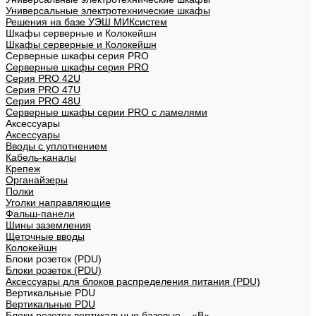
Универсальные электротехнические шкафы
Решения на базе УЭШ МИКсистем
Шкафы серверные и Колокейшн
Шкафы серверные и Колокейшн
Серверные шкафы серия PRO
Серверные шкафы серия PRO
Серия PRO 42U
Серия PRO 47U
Серия PRO 48U
Серверные шкафы серии PRO с ламелями
Аксессуары
Аксессуары
Вводы с уплотнением
Кабель-каналы
Крепеж
Органайзеры
Полки
Уголки направляющие
Фальш-панели
Шины заземления
Щеточные вводы
Колокейшн
Блоки розеток (PDU)
Блоки розеток (PDU)
Аксессуары для блоков распределения питания (PDU)
Вертикальные PDU
Вертикальные PDU
Блоки розеток вертикальные базовые – «В»