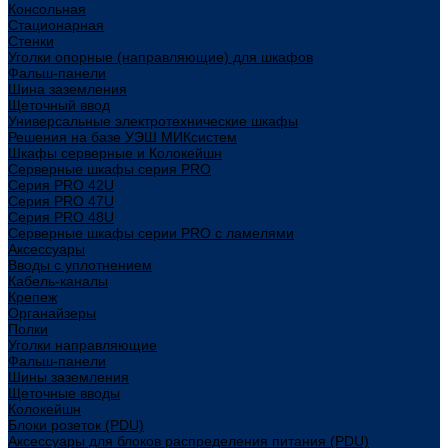
Консольная
Стационарная
Стенки
Уголки опорные (направляющие) для шкафов
Фальш-панели
Шина заземления
Щеточный ввод
Универсальные электротехнические шкафы
Решения на базе УЭШ МИКсистем
Шкафы серверные и Колокейшн
Серверные шкафы серия PRO
Серия PRO 42U
Серия PRO 47U
Серия PRO 48U
Серверные шкафы серии PRO с ламелями
Аксессуары
Вводы с уплотнением
Кабель-каналы
Крепеж
Органайзеры
Полки
Уголки направляющие
Фальш-панели
Шины заземления
Щеточные вводы
Колокейшн
Блоки розеток (PDU)
Аксессуары для блоков распределения питания (PDU)