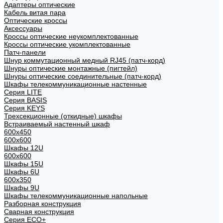
Адаптеры оптические
Кабель витая пара
Оптические кроссы
Аксессуары
Кроссы оптические неукомплектованные
Кроссы оптические укомплектованные
Патч-панели
Шнур коммутационный медный RJ45 (патч-корд)
Шнуры оптические монтажные (пигтейл)
Шнуры оптические соединительные (патч-корд)
Шкафы телекоммуникационные настенные
Cерия LITE
Cерия BASIS
Cерия KEYS
Трехсекционные (откидные) шкафы
Встраиваемый настенный шкаф
600x450
600x600
Шкафы 12U
600x600
Шкафы 15U
Шкафы 6U
600x350
Шкафы 9U
Шкафы телекоммуникационные напольные
Разборная конструкция
Сварная конструкция
Серия ECO+