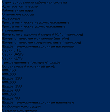
Структурированная кабельная система
Адаптеры оптические
Кабель витая пара
Оптические кроссы
Аксессуары
Кроссы оптические неукомплектованные
Кроссы оптические укомплектованные
Патч-панели
Шнур коммутационный медный RJ45 (патч-корд)
Шнуры оптические монтажные (пигтейл)
Шнуры оптические соединительные (патч-корд)
Шкафы телекоммуникационные настенные
Cерия LITE
Cерия BASIS
Cерия KEYS
Трехсекционные (откидные) шкафы
Встраиваемый настенный шкаф
600x450
600x600
Шкафы 12U
600x600
Шкафы 15U
Шкафы 6U
600x350
Шкафы 9U
Шкафы телекоммуникационные напольные
Разборная конструкция
Сварная конструкция