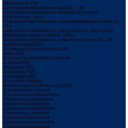
Вертикальные PDU
Блоки розеток вертикальные базовые – «В»
Блоки розеток вертикальные базовый с локальным
мониторингом – «В+»
Блоки розеток вертикальные с мониторингом каждой розетки –
«М+»
Блоки розеток вертикальные с мониторингом, контролем и
управлением каждой розеткой – «МС»
Блоки розеток вертикальные с общим мониторингом – «М»
Горизонтальные PDU
Система изоляции коридоров ЦОД
Микро ЦОД
Источники бесперебойного питания
Стоечные ИБП
Напольные ИБП
Трёхфазные ИБП
Однофазные ИБП
АКБ и блоки батарей
Дополнительные элементы для ИБП
Резервирование питания
Прецизионные кондиционеры
Прецизионные межрядные
С водяным охлаждением
С воздушным охлаждением
Прецизионные шкафные
С водяным охлаждением
С воздушным охлаждением
С двойным охлаждением