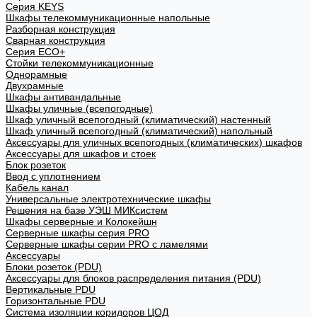
Cерия KEYS
Шкафы телекоммуникационные напольные
Разборная конструкция
Сварная конструкция
Серия ECO+
Стойки телекоммуникационные
Однорамные
Двухрамные
Шкафы антивандальные
Шкафы уличные (всепогодные)
Шкаф уличный всепогодный (климатический) настенный
Шкаф уличный всепогодный (климатический) напольный
Аксессуары для уличных всепогодных (климатических) шкафов
Аксессуары для шкафов и стоек
Блок розеток
Ввод с уплотнением
Кабель канал
Универсальные электротехнические шкафы
Решения на базе УЭШ МИКсистем
Шкафы серверные и Колокейшн
Серверные шкафы серия PRO
Серверные шкафы серии PRO с ламелями
Аксессуары
Блоки розеток (PDU)
Аксессуары для блоков распределения питания (PDU)
Вертикальные PDU
Горизонтальные PDU
Система изоляции коридоров ЦОД