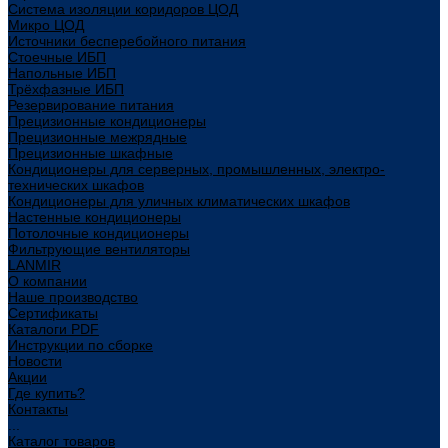
Система изоляции коридоров ЦОД
Микро ЦОД
Источники бесперебойного питания
Стоечные ИБП
Напольные ИБП
Трёхфазные ИБП
Резервирование питания
Прецизионные кондиционеры
Прецизионные межрядные
Прецизионные шкафные
Кондиционеры для серверных, промышленных, электро-
технических шкафов
Кондиционеры для уличных климатических шкафов
Настенные кондиционеры
Потолочные кондиционеры
Фильтрующие вентиляторы
LANMIR
О компании
Наше производство
Сертификаты
Каталоги PDF
Инструкции по сборке
Новости
Акции
Где купить?
Контакты
...
Каталог товаров