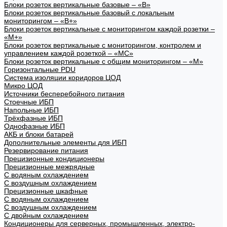
Блоки розеток вертикальные базовые – «В»
Блоки розеток вертикальные базовый с локальным
мониторингом – «В+»
Блоки розеток вертикальные с мониторингом каждой розетки –
«М+»
Блоки розеток вертикальные с мониторингом, контролем и
управлением каждой розеткой – «МС»
Блоки розеток вертикальные с общим мониторингом – «М»
Горизонтальные PDU
Система изоляции коридоров ЦОД
Микро ЦОД
Источники бесперебойного питания
Стоечные ИБП
Напольные ИБП
Трёхфазные ИБП
Однофазные ИБП
АКБ и блоки батарей
Дополнительные элементы для ИБП
Резервирование питания
Прецизионные кондиционеры
Прецизионные межрядные
С водяным охлаждением
С воздушным охлаждением
Прецизионные шкафные
С водяным охлаждением
С воздушным охлаждением
С двойным охлаждением
Кондиционеры для серверных, промышленных, электро-