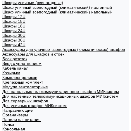
Шкафы уличные (всепогодные)
Шкаф уличный всепогодный (климатический) настенный
Шкаф уличный всепогодный (климатический) напольный
Шкафы 12U
Шкафы 15U
Шкафы 18U
Шкафы 24U
Шкафы 30U
Шкафы 36U
Шкафы 42U
Аксессуары для уличных всепогодных (климатических) шкафов
Аксессуары для шкафов и стоек
Блок розеток
Ввод с уплотнением
Кабель канал
Козырьки
Комплект роликов
Крепежный комплект
Модули вентиляторные
Для напольных телекоммуникационных шкафов МИКсистем
Для настенных телекоммуникационных шкафов МИКсистем
Для серверных шкафов
Для уличных шкафов МИКсистем
Направляющие
Органайзеры
Панели эл. питания
Полки
Консольная