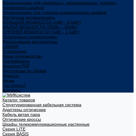
Кондиционеры для серверных, промышленных, электро-
технических шкафов
Кондиционеры для уличных климатических шкафов
Настенные кондиционеры
БОЛЬШОЙ МОЩНОСТИ (2кВт - 6,5кВт)
МАЛОЙ МОЩНОСТИ (500Вт – 800Вт)
СРЕДНЕЙ МОЩНОСТИ (1кВт - 1,5кВт)
Потолочные кондиционеры
Фильтрующие вентиляторы
LANMIR
О компании
Наше производство
Сертификаты
Каталоги PDF
Инструкции по сборке
Новости
Акции
Где купить?
Контакты
Каталог товаров
Структурированная кабельная система
Адаптеры оптические
Кабель витая пара
Оптические кроссы
Шкафы телекоммуникационные настенные
Cерия LITE
Cерия BASIS