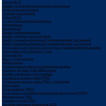
Cерия KEYS
Шкафы телекоммуникационные напольные
Разборная конструкция
Сварная конструкция
Серия ECO+
Стойки телекоммуникационные
Однорамные
Двухрамные
Шкафы антивандальные
Шкафы уличные (всепогодные)
Шкаф уличный всепогодный (климатический) настенный
Шкаф уличный всепогодный (климатический) напольный
Аксессуары для уличных всепогодных (климатических) шкафов
Аксессуары для шкафов и стоек
Блок розеток
Ввод с уплотнением
Кабель канал
Универсальные электротехнические шкафы
Решения на базе УЭШ МИКсистем
Шкафы серверные и Колокейшн
Серверные шкафы серия PRO
Серверные шкафы серии PRO с ламелями
Аксессуары
Блоки розеток (PDU)
Аксессуары для блоков распределения питания (PDU)
Вертикальные PDU
Горизонтальные PDU
Система изоляции коридоров ЦОД