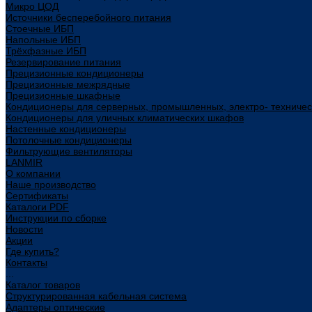
Микро ЦОД
Источники бесперебойного питания
Стоечные ИБП
Напольные ИБП
Трёхфазные ИБП
Резервирование питания
Прецизионные кондиционеры
Прецизионные межрядные
Прецизионные шкафные
Кондиционеры для серверных, промышленных, электро- техниче
Кондиционеры для уличных климатических шкафов
Настенные кондиционеры
Потолочные кондиционеры
Фильтрующие вентиляторы
LANMIR
О компании
Наше производство
Сертификаты
Каталоги PDF
Инструкции по сборке
Новости
Акции
Где купить?
Контакты
...
Каталог товаров
Структурированная кабельная система
Адаптеры оптические