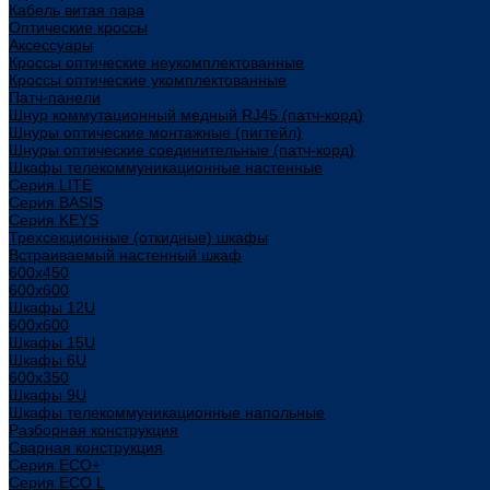
Кабель витая пара
Оптические кроссы
Аксессуары
Кроссы оптические неукомплектованные
Кроссы оптические укомплектованные
Патч-панели
Шнур коммутационный медный RJ45 (патч-корд)
Шнуры оптические монтажные (пигтейл)
Шнуры оптические соединительные (патч-корд)
Шкафы телекоммуникационные настенные
Cерия LITE
Cерия BASIS
Cерия KEYS
Трехсекционные (откидные) шкафы
Встраиваемый настенный шкаф
600x450
600x600
Шкафы 12U
600x600
Шкафы 15U
Шкафы 6U
600x350
Шкафы 9U
Шкафы телекоммуникационные напольные
Разборная конструкция
Сварная конструкция
Серия ECO+
Серия ECO L