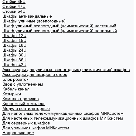
Стойки 45U
Стойки 47U
Стойки 54U
Шкафы антивандальные
Шкафы уличные (всепогодные)
Шкаф уличный всепогодный (климатический) настенный
Шкаф уличный всепогодный (климатический) напольный
Шкафы 12U
Шкафы 15U
Шкафы 18U
Шкафы 24U
Шкафы 30U
Шкафы 36U
Шкафы 42U
Аксессуары для уличных всепогодных (климатических) шкафов
Аксессуары для шкафов и стоек
Блок розеток
Ввод с уплотнением
Кабель канал
Козырьки
Комплект роликов
Крепежный комплект
Модули вентиляторные
Для напольных телекоммуникационных шкафов МИКсистем
Для настенных телекоммуникационных шкафов МИКсистем
Для серверных шкафов
Для уличных шкафов МИКсистем
Направляющие