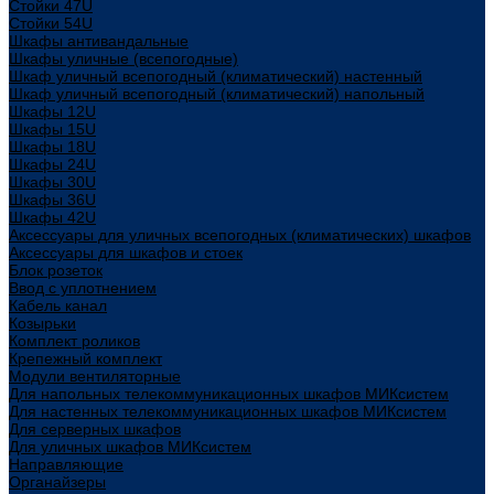
Стойки 47U
Стойки 54U
Шкафы антивандальные
Шкафы уличные (всепогодные)
Шкаф уличный всепогодный (климатический) настенный
Шкаф уличный всепогодный (климатический) напольный
Шкафы 12U
Шкафы 15U
Шкафы 18U
Шкафы 24U
Шкафы 30U
Шкафы 36U
Шкафы 42U
Аксессуары для уличных всепогодных (климатических) шкафов
Аксессуары для шкафов и стоек
Блок розеток
Ввод с уплотнением
Кабель канал
Козырьки
Комплект роликов
Крепежный комплект
Модули вентиляторные
Для напольных телекоммуникационных шкафов МИКсистем
Для настенных телекоммуникационных шкафов МИКсистем
Для серверных шкафов
Для уличных шкафов МИКсистем
Направляющие
Органайзеры