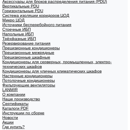
Аксессуары для блоков распределения питания (PDU)
Вертикальные PDU
Горизонтальные PDU
Система изоляции коридоров ЦОД
Микро ЦОД
Источники бесперебойного питания
Стоечные ИБП
Напольные ИБП
Трёхфазные ИБП
Резервирование питания
Прецизионные кондиционеры
Прецизионные межрядные
Прецизионные шкафные
Кондиционеры для серверных, промышленных, электро-
технических шкафов
Кондиционеры для уличных климатических шкафов
Настенные кондиционеры
Потолочные кондиционеры
Фильтрующие вентиляторы
LANMIR
О компании
Наше производство
Сертификаты
Каталоги PDF
Инструкции по сборке
Новости
Акции
Где купить?