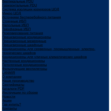
Вертикальные PDU
Горизонтальные PDU
Система изоляции коридоров ЦОД
Микро ЦОД
Источники бесперебойного питания
Стоечные ИБП
Напольные ИБП
Трёхфазные ИБП
Резервирование питания
Прецизионные кондиционеры
Прецизионные межрядные
Прецизионные шкафные
Кондиционеры для серверных, промышленных, электро-
технических шкафов
Кондиционеры для уличных климатических шкафов
Настенные кондиционеры
Потолочные кондиционеры
Фильтрующие вентиляторы
LANMIR
О компании
Наше производство
Сертификаты
Каталоги PDF
Инструкции по сборке
Новости
Акции
Где купить?
Контакты