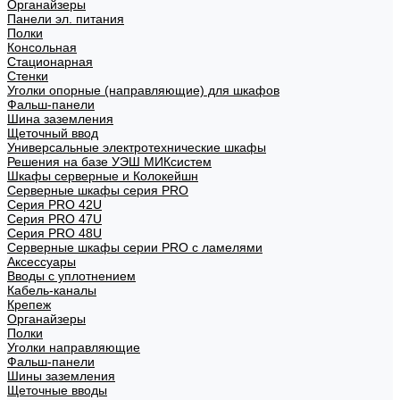
Органайзеры
Панели эл. питания
Полки
Консольная
Стационарная
Стенки
Уголки опорные (направляющие) для шкафов
Фальш-панели
Шина заземления
Щеточный ввод
Универсальные электротехнические шкафы
Решения на базе УЭШ МИКсистем
Шкафы серверные и Колокейшн
Серверные шкафы серия PRO
Серия PRO 42U
Серия PRO 47U
Серия PRO 48U
Серверные шкафы серии PRO с ламелями
Аксессуары
Вводы с уплотнением
Кабель-каналы
Крепеж
Органайзеры
Полки
Уголки направляющие
Фальш-панели
Шины заземления
Щеточные вводы