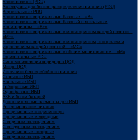
Блоки розеток (PDU)
Аксессуары для блоков распределения питания (PDU)
Вертикальные PDU
Блоки розеток вертикальные базовые – «В»
Блоки розеток вертикальные базовый с локальным
мониторингом – «В+»
Блоки розеток вертикальные с мониторингом каждой розетки –
«М+»
Блоки розеток вертикальные с мониторингом, контролем и
управлением каждой розеткой – «МС»
Блоки розеток вертикальные с общим мониторингом – «М»
Горизонтальные PDU
Система изоляции коридоров ЦОД
Микро ЦОД
Источники бесперебойного питания
Стоечные ИБП
Напольные ИБП
Трёхфазные ИБП
Однофазные ИБП
АКБ и блоки батарей
Дополнительные элементы для ИБП
Резервирование питания
Прецизионные кондиционеры
Прецизионные межрядные
С водяным охлаждением
С воздушным охлаждением
Прецизионные шкафные
С водяным охлаждением