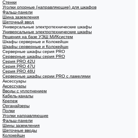
Стенки
Уголки опорные (направляющие) для шкафов
Фальш-панели
Шина заземления
Щеточный ввод
Универсальные электротехнические шкафы
Универсальные электротехнические шкафы
Решения на базе УЭШ МИКсистем
Шкафы серверные и Колокейшн
Шкафы серверные и Колокейшн
Серверные шкафы серия PRO
Серверные шкафы серия PRO
Серия PRO 42U
Серия PRO 47U
Серия PRO 48U
Серверные шкафы серии PRO с ламелями
Аксессуары
Аксессуары
Вводы с уплотнением
Кабель-каналы
Крепеж
Органайзеры
Полки
Уголки направляющие
Фальш-панели
Шины заземления
Щеточные вводы
Колокейшн