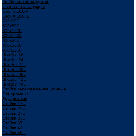
Разборная конструкция
Сварная конструкция
Серия ECO+
Серия ECO L
600x600
600x800
600х1000
600х1200
800x800
800х1000
800х1200
Шкафы 18U
Шкафы 24U
Шкафы 27U
Шкафы 30U
Шкафы 36U
Шкафы 42U
Шкафы 48U
Стойки телекоммуникационные
Однорамные
Двухрамные
Стойки 17U
Стойки 24U
Стойки 27U
Стойки 33U
Стойки 37U
Стойки 42U
Стойки 45U