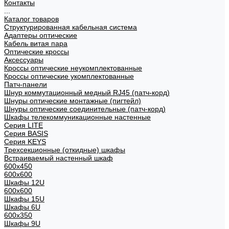
Контакты
...
Каталог товаров
Структурированная кабельная система
Адаптеры оптические
Кабель витая пара
Оптические кроссы
Аксессуары
Кроссы оптические неукомплектованные
Кроссы оптические укомплектованные
Патч-панели
Шнур коммутационный медный RJ45 (патч-корд)
Шнуры оптические монтажные (пигтейл)
Шнуры оптические соединительные (патч-корд)
Шкафы телекоммуникационные настенные
Cерия LITE
Cерия BASIS
Cерия KEYS
Трехсекционные (откидные) шкафы
Встраиваемый настенный шкаф
600x450
600x600
Шкафы 12U
600x600
Шкафы 15U
Шкафы 6U
600x350
Шкафы 9U