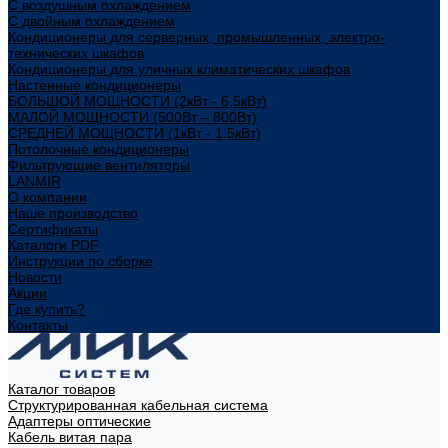
С воздушным охлаждением
С двойным охлаждением
Кондиционеры для серверных, промышленных, электро-
технических шкафов
Кондиционеры для уличных климатических шкафов
Настенные кондиционеры
БОЛЬШОЙ МОЩНОСТИ (2кВт - 6,5кВт)
МАЛОЙ МОЩНОСТИ (500Вт – 800Вт)
СРЕДНЕЙ МОЩНОСТИ (1кВт - 1,5кВт)
Потолочные кондиционеры
Фильтрующие вентиляторы
LANMIR
О компании
Наше производство
Сертификаты
Каталоги PDF
Инструкции по сборке
Новости
Акции
Где купить?
Контакты
Каталог товаров
Структурированная кабельная система
Адаптеры оптические
Кабель витая пара