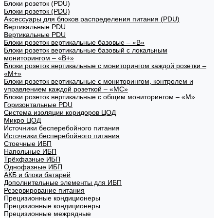
Блоки розеток (PDU)
Блоки розеток (PDU)
Аксессуары для блоков распределения питания (PDU)
Вертикальные PDU
Вертикальные PDU
Блоки розеток вертикальные базовые – «В»
Блоки розеток вертикальные базовый с локальным
мониторингом – «В+»
Блоки розеток вертикальные с мониторингом каждой розетки –
«М+»
Блоки розеток вертикальные с мониторингом, контролем и
управлением каждой розеткой – «МС»
Блоки розеток вертикальные с общим мониторингом – «М»
Горизонтальные PDU
Система изоляции коридоров ЦОД
Микро ЦОД
Источники бесперебойного питания
Источники бесперебойного питания
Стоечные ИБП
Напольные ИБП
Трёхфазные ИБП
Однофазные ИБП
АКБ и блоки батарей
Дополнительные элементы для ИБП
Резервирование питания
Прецизионные кондиционеры
Прецизионные кондиционеры
Прецизионные межрядные