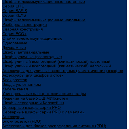
Шкафы телекоммуникационные настенные
Cерия LITE
Cерия BASIS
Cерия KEYS
Шкафы телекоммуникационные напольные
Разборная конструкция
Сварная конструкция
Серия ECO+
Стойки телекоммуникационные
Однорамные
Двухрамные
Шкафы антивандальные
Шкафы уличные (всепогодные)
Шкаф уличный всепогодный (климатический) настенный
Шкаф уличный всепогодный (климатический) напольный
Аксессуары для уличных всепогодных (климатических) шкафов
Аксессуары для шкафов и стоек
Блок розеток
Ввод с уплотнением
Кабель канал
Универсальные электротехнические шкафы
Решения на базе УЭШ МИКсистем
Шкафы серверные и Колокейшн
Серверные шкафы серия PRO
Серверные шкафы серии PRO с ламелями
Аксессуары
Блоки розеток (PDU)
Аксессуары для блоков распределения питания (PDU)