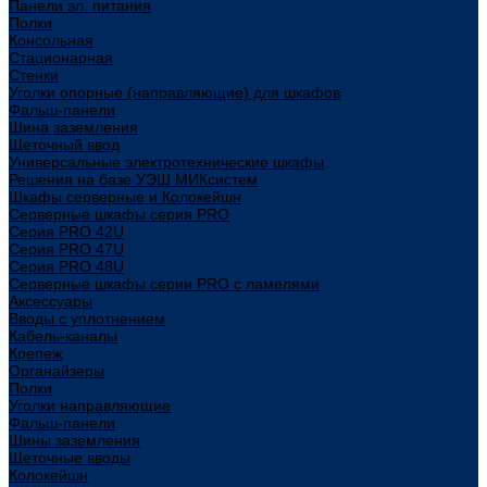
Панели эл. питания
Полки
Консольная
Стационарная
Стенки
Уголки опорные (направляющие) для шкафов
Фальш-панели
Шина заземления
Щеточный ввод
Универсальные электротехнические шкафы
Решения на базе УЭШ МИКсистем
Шкафы серверные и Колокейшн
Серверные шкафы серия PRO
Серия PRO 42U
Серия PRO 47U
Серия PRO 48U
Серверные шкафы серии PRO с ламелями
Аксессуары
Вводы с уплотнением
Кабель-каналы
Крепеж
Органайзеры
Полки
Уголки направляющие
Фальш-панели
Шины заземления
Щеточные вводы
Колокейшн