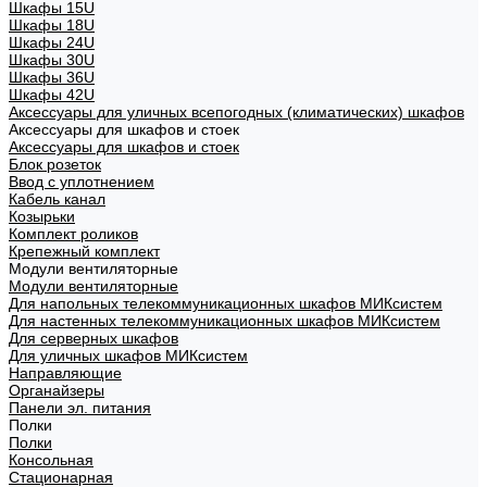
Шкафы 15U
Шкафы 18U
Шкафы 24U
Шкафы 30U
Шкафы 36U
Шкафы 42U
Аксессуары для уличных всепогодных (климатических) шкафов
Аксессуары для шкафов и стоек
Аксессуары для шкафов и стоек
Блок розеток
Ввод с уплотнением
Кабель канал
Козырьки
Комплект роликов
Крепежный комплект
Модули вентиляторные
Модули вентиляторные
Для напольных телекоммуникационных шкафов МИКсистем
Для настенных телекоммуникационных шкафов МИКсистем
Для серверных шкафов
Для уличных шкафов МИКсистем
Направляющие
Органайзеры
Панели эл. питания
Полки
Полки
Консольная
Стационарная