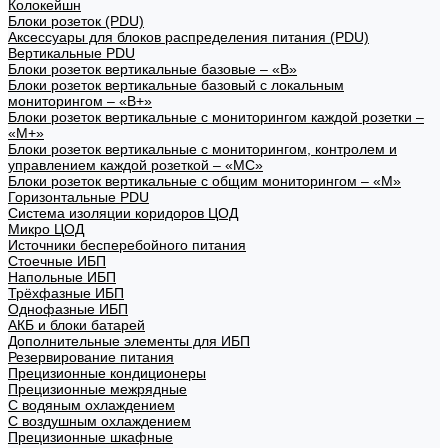
Колокейшн
Блоки розеток (PDU)
Аксессуары для блоков распределения питания (PDU)
Вертикальные PDU
Блоки розеток вертикальные базовые – «В»
Блоки розеток вертикальные базовый с локальным
мониторингом – «В+»
Блоки розеток вертикальные с мониторингом каждой розетки –
«М+»
Блоки розеток вертикальные с мониторингом, контролем и
управлением каждой розеткой – «МС»
Блоки розеток вертикальные с общим мониторингом – «М»
Горизонтальные PDU
Система изоляции коридоров ЦОД
Микро ЦОД
Источники бесперебойного питания
Стоечные ИБП
Напольные ИБП
Трёхфазные ИБП
Однофазные ИБП
АКБ и блоки батарей
Дополнительные элементы для ИБП
Резервирование питания
Прецизионные кондиционеры
Прецизионные межрядные
С водяным охлаждением
С воздушным охлаждением
Прецизионные шкафные