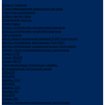
...
Каталог товаров
Структурированная кабельная система
Адаптеры оптические
Кабель витая пара
Оптические кроссы
Аксессуары
Кроссы оптические неукомплектованные
Кроссы оптические укомплектованные
Патч-панели
Шнур коммутационный медный RJ45 (патч-корд)
Шнуры оптические монтажные (пигтейл)
Шнуры оптические соединительные (патч-корд)
Шкафы телекоммуникационные настенные
Cерия LITE
Cерия BASIS
Cерия KEYS
Трехсекционные (откидные) шкафы
Встраиваемый настенный шкаф
600x450
600x600
Шкафы 12U
600x600
Шкафы 15U
Шкафы 6U
600x350
Шкафы 9U
Шкафы телекоммуникационные напольные