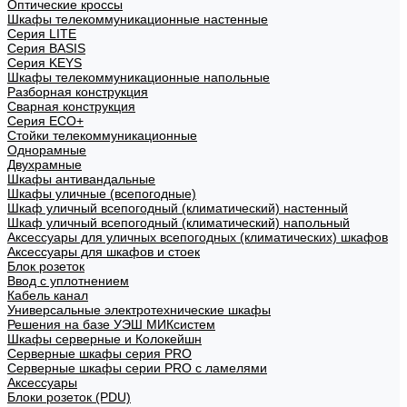
Оптические кроссы
Шкафы телекоммуникационные настенные
Cерия LITE
Cерия BASIS
Cерия KEYS
Шкафы телекоммуникационные напольные
Разборная конструкция
Сварная конструкция
Серия ECO+
Стойки телекоммуникационные
Однорамные
Двухрамные
Шкафы антивандальные
Шкафы уличные (всепогодные)
Шкаф уличный всепогодный (климатический) настенный
Шкаф уличный всепогодный (климатический) напольный
Аксессуары для уличных всепогодных (климатических) шкафов
Аксессуары для шкафов и стоек
Блок розеток
Ввод с уплотнением
Кабель канал
Универсальные электротехнические шкафы
Решения на базе УЭШ МИКсистем
Шкафы серверные и Колокейшн
Серверные шкафы серия PRO
Серверные шкафы серии PRO с ламелями
Аксессуары
Блоки розеток (PDU)