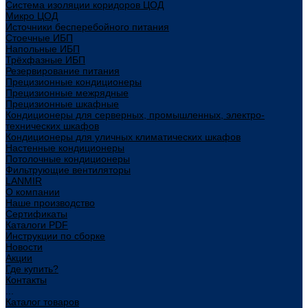
Система изоляции коридоров ЦОД
Микро ЦОД
Источники бесперебойного питания
Стоечные ИБП
Напольные ИБП
Трёхфазные ИБП
Резервирование питания
Прецизионные кондиционеры
Прецизионные межрядные
Прецизионные шкафные
Кондиционеры для серверных, промышленных, электро-
технических шкафов
Кондиционеры для уличных климатических шкафов
Настенные кондиционеры
Потолочные кондиционеры
Фильтрующие вентиляторы
LANMIR
О компании
Наше производство
Сертификаты
Каталоги PDF
Инструкции по сборке
Новости
Акции
Где купить?
Контакты
...
Каталог товаров