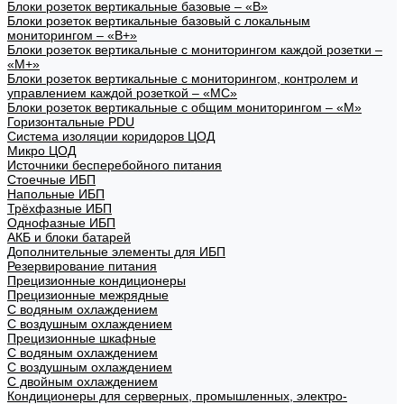
Блоки розеток вертикальные базовые – «В»
Блоки розеток вертикальные базовый с локальным
мониторингом – «В+»
Блоки розеток вертикальные с мониторингом каждой розетки –
«М+»
Блоки розеток вертикальные с мониторингом, контролем и
управлением каждой розеткой – «МС»
Блоки розеток вертикальные с общим мониторингом – «М»
Горизонтальные PDU
Система изоляции коридоров ЦОД
Микро ЦОД
Источники бесперебойного питания
Стоечные ИБП
Напольные ИБП
Трёхфазные ИБП
Однофазные ИБП
АКБ и блоки батарей
Дополнительные элементы для ИБП
Резервирование питания
Прецизионные кондиционеры
Прецизионные межрядные
С водяным охлаждением
С воздушным охлаждением
Прецизионные шкафные
С водяным охлаждением
С воздушным охлаждением
С двойным охлаждением
Кондиционеры для серверных, промышленных, электро-