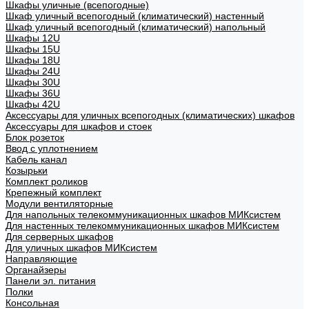
Шкафы уличные (всепогодные)
Шкаф уличный всепогодный (климатический) настенный
Шкаф уличный всепогодный (климатический) напольный
Шкафы 12U
Шкафы 15U
Шкафы 18U
Шкафы 24U
Шкафы 30U
Шкафы 36U
Шкафы 42U
Аксессуары для уличных всепогодных (климатических) шкафов
Аксессуары для шкафов и стоек
Блок розеток
Ввод с уплотнением
Кабель канал
Козырьки
Комплект роликов
Крепежный комплект
Модули вентиляторные
Для напольных телекоммуникационных шкафов МИКсистем
Для настенных телекоммуникационных шкафов МИКсистем
Для серверных шкафов
Для уличных шкафов МИКсистем
Направляющие
Органайзеры
Панели эл. питания
Полки
Консольная