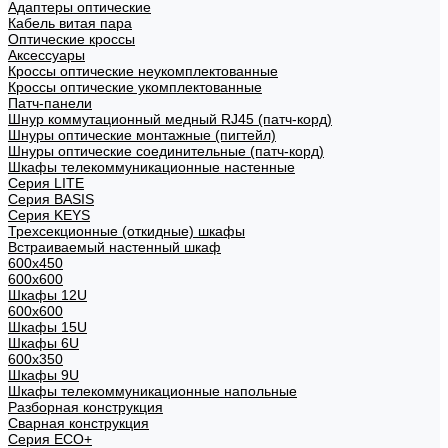
Адаптеры оптические
Кабель витая пара
Оптические кроссы
Аксессуары
Кроссы оптические неукомплектованные
Кроссы оптические укомплектованные
Патч-панели
Шнур коммутационный медный RJ45 (патч-корд)
Шнуры оптические монтажные (пигтейл)
Шнуры оптические соединительные (патч-корд)
Шкафы телекоммуникационные настенные
Cерия LITE
Cерия BASIS
Cерия KEYS
Трехсекционные (откидные) шкафы
Встраиваемый настенный шкаф
600x450
600x600
Шкафы 12U
600x600
Шкафы 15U
Шкафы 6U
600x350
Шкафы 9U
Шкафы телекоммуникационные напольные
Разборная конструкция
Сварная конструкция
Серия ECO+