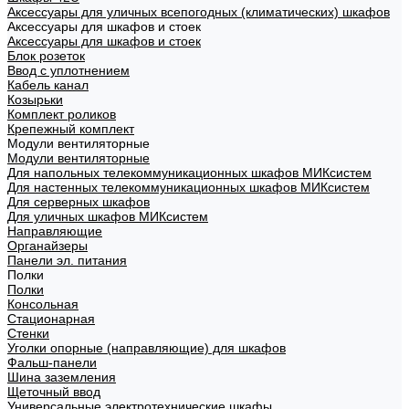
Аксессуары для уличных всепогодных (климатических) шкафов
Аксессуары для шкафов и стоек
Аксессуары для шкафов и стоек
Блок розеток
Ввод с уплотнением
Кабель канал
Козырьки
Комплект роликов
Крепежный комплект
Модули вентиляторные
Модули вентиляторные
Для напольных телекоммуникационных шкафов МИКсистем
Для настенных телекоммуникационных шкафов МИКсистем
Для серверных шкафов
Для уличных шкафов МИКсистем
Направляющие
Органайзеры
Панели эл. питания
Полки
Полки
Консольная
Стационарная
Стенки
Уголки опорные (направляющие) для шкафов
Фальш-панели
Шина заземления
Щеточный ввод
Универсальные электротехнические шкафы