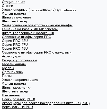
Стационарная
Стенки
Уголки опорные (направляющие) для шкафов
Фальш-панели
Шина заземления
Щеточный ввод
Универсальные электротехнические шкафы
Решения на базе УЭШ МИКсистем
Шкафы серверные и Колокейшн
Серверные шкафы серия PRO
Серия PRO 42U
Серия PRO 47U
Серия PRO 48U
Серверные шкафы серии PRO с ламелями
Аксессуары
Вводы с уплотнением
Кабель-каналы
Крепеж
Органайзеры
Полки
Уголки направляющие
Фальш-панели
Шины заземления
Щеточные вводы
Колокейшн
Блоки розеток (PDU)
Аксессуары для блоков распределения питания (PDU)
Вертикальные PDU