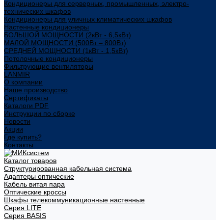
Кондиционеры для серверных, промышленных, электро-
технических шкафов
Кондиционеры для уличных климатических шкафов
Настенные кондиционеры
БОЛЬШОЙ МОЩНОСТИ (2кВт - 6,5кВт)
МАЛОЙ МОЩНОСТИ (500Вт – 800Вт)
СРЕДНЕЙ МОЩНОСТИ (1кВт - 1,5кВт)
Потолочные кондиционеры
Фильтрующие вентиляторы
LANMIR
О компании
Наше производство
Сертификаты
Каталоги PDF
Инструкции по сборке
Новости
Акции
Где купить?
Контакты
Каталог товаров
Структурированная кабельная система
Адаптеры оптические
Кабель витая пара
Оптические кроссы
Шкафы телекоммуникационные настенные
Cерия LITE
Cерия BASIS