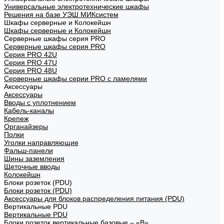
Универсальные электротехнические шкафы
Решения на базе УЭШ МИКсистем
Шкафы серверные и Колокейшн
Шкафы серверные и Колокейшн
Серверные шкафы серия PRO
Серверные шкафы серия PRO
Серия PRO 42U
Серия PRO 47U
Серия PRO 48U
Серверные шкафы серии PRO с ламелями
Аксессуары
Аксессуары
Вводы с уплотнением
Кабель-каналы
Крепеж
Органайзеры
Полки
Уголки направляющие
Фальш-панели
Шины заземления
Щеточные вводы
Колокейшн
Блоки розеток (PDU)
Блоки розеток (PDU)
Аксессуары для блоков распределения питания (PDU)
Вертикальные PDU
Вертикальные PDU
Блоки розеток вертикальные базовые – «В»