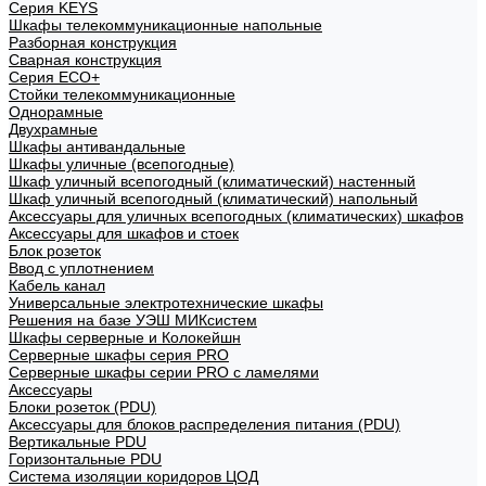
Cерия KEYS
Шкафы телекоммуникационные напольные
Разборная конструкция
Сварная конструкция
Серия ECO+
Стойки телекоммуникационные
Однорамные
Двухрамные
Шкафы антивандальные
Шкафы уличные (всепогодные)
Шкаф уличный всепогодный (климатический) настенный
Шкаф уличный всепогодный (климатический) напольный
Аксессуары для уличных всепогодных (климатических) шкафов
Аксессуары для шкафов и стоек
Блок розеток
Ввод с уплотнением
Кабель канал
Универсальные электротехнические шкафы
Решения на базе УЭШ МИКсистем
Шкафы серверные и Колокейшн
Серверные шкафы серия PRO
Серверные шкафы серии PRO с ламелями
Аксессуары
Блоки розеток (PDU)
Аксессуары для блоков распределения питания (PDU)
Вертикальные PDU
Горизонтальные PDU
Система изоляции коридоров ЦОД