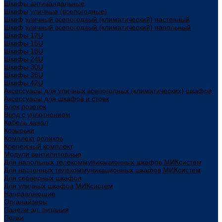
Шкафы антивандальные
Шкафы уличные (всепогодные)
Шкаф уличный всепогодный (климатический) настенный
Шкаф уличный всепогодный (климатический) напольный
Шкафы 12U
Шкафы 15U
Шкафы 18U
Шкафы 24U
Шкафы 30U
Шкафы 36U
Шкафы 42U
Аксессуары для уличных всепогодных (климатических) шкафов
Аксессуары для шкафов и стоек
Блок розеток
Ввод с уплотнением
Кабель канал
Козырьки
Комплект роликов
Крепежный комплект
Модули вентиляторные
Для напольных телекоммуникационных шкафов МИКсистем
Для настенных телекоммуникационных шкафов МИКсистем
Для серверных шкафов
Для уличных шкафов МИКсистем
Направляющие
Органайзеры
Панели эл. питания
Полки