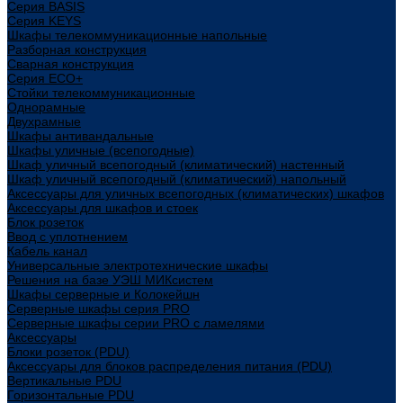
Cерия BASIS
Cерия KEYS
Шкафы телекоммуникационные напольные
Разборная конструкция
Сварная конструкция
Серия ECO+
Стойки телекоммуникационные
Однорамные
Двухрамные
Шкафы антивандальные
Шкафы уличные (всепогодные)
Шкаф уличный всепогодный (климатический) настенный
Шкаф уличный всепогодный (климатический) напольный
Аксессуары для уличных всепогодных (климатических) шкафов
Аксессуары для шкафов и стоек
Блок розеток
Ввод с уплотнением
Кабель канал
Универсальные электротехнические шкафы
Решения на базе УЭШ МИКсистем
Шкафы серверные и Колокейшн
Серверные шкафы серия PRO
Серверные шкафы серии PRO с ламелями
Аксессуары
Блоки розеток (PDU)
Аксессуары для блоков распределения питания (PDU)
Вертикальные PDU
Горизонтальные PDU