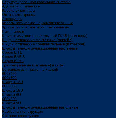
Структурированная кабельная система
Адаптеры оптические
Кабель витая пара
Оптические кроссы
Аксессуары
Кроссы оптические неукомплектованные
Кроссы оптические укомплектованные
Патч-панели
Шнур коммутационный медный RJ45 (патч-корд)
Шнуры оптические монтажные (пигтейл)
Шнуры оптические соединительные (патч-корд)
Шкафы телекоммуникационные настенные
Cерия LITE
Cерия BASIS
Cерия KEYS
Трехсекционные (откидные) шкафы
Встраиваемый настенный шкаф
600x450
600x600
Шкафы 12U
600x600
Шкафы 15U
Шкафы 6U
600x350
Шкафы 9U
Шкафы телекоммуникационные напольные
Разборная конструкция
Сварная конструкция