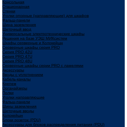
Консольная
Стационарная
Стенки
Уголки опорные (направляющие) для шкафов
Фальш-панели
Шина заземления
Щеточный ввод
Универсальные электротехнические шкафы
Решения на базе УЭШ МИКсистем
Шкафы серверные и Колокейшн
Серверные шкафы серия PRO
Серия PRO 42U
Серия PRO 47U
Серия PRO 48U
Серверные шкафы серии PRO с ламелями
Аксессуары
Вводы с уплотнением
Кабель-каналы
Крепеж
Органайзеры
Полки
Уголки направляющие
Фальш-панели
Шины заземления
Щеточные вводы
Колокейшн
Блоки розеток (PDU)
Аксессуары для блоков распределения питания (PDU)