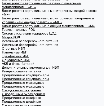
Блоки розеток вертикальные базовый с локальным
мониторингом – «В+»
Блоки розеток вертикальные с мониторингом каждой розетки –
«М+»
Блоки розеток вертикальные с мониторингом, контролем и
управлением каждой розеткой – «МС»
Блоки розеток вертикальные с общим мониторингом – «М»
Горизонтальные PDU
Система изоляции коридоров ЦОД
Микро ЦОД
Источники бесперебойного питания
Источники бесперебойного питания
Стоечные ИБП
Напольные ИБП
Трёхфазные ИБП
Однофазные ИБП
АКБ и блоки батарей
Дополнительные элементы для ИБП
Резервирование питания
Прецизионные кондиционеры
Прецизионные кондиционеры
Прецизионные межрядные
Прецизионные межрядные
С водяным охлаждением
С воздушным охлаждением
Прецизионные шкафные
Прецизионные шкафные
С водяным охлаждением