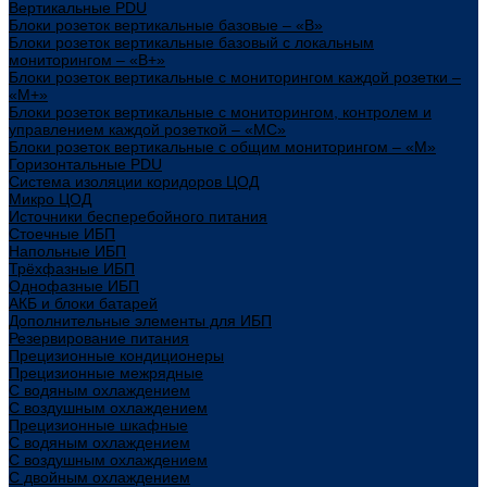
Вертикальные PDU
Блоки розеток вертикальные базовые – «В»
Блоки розеток вертикальные базовый с локальным
мониторингом – «В+»
Блоки розеток вертикальные с мониторингом каждой розетки –
«М+»
Блоки розеток вертикальные с мониторингом, контролем и
управлением каждой розеткой – «МС»
Блоки розеток вертикальные с общим мониторингом – «М»
Горизонтальные PDU
Система изоляции коридоров ЦОД
Микро ЦОД
Источники бесперебойного питания
Стоечные ИБП
Напольные ИБП
Трёхфазные ИБП
Однофазные ИБП
АКБ и блоки батарей
Дополнительные элементы для ИБП
Резервирование питания
Прецизионные кондиционеры
Прецизионные межрядные
С водяным охлаждением
С воздушным охлаждением
Прецизионные шкафные
С водяным охлаждением
С воздушным охлаждением
С двойным охлаждением