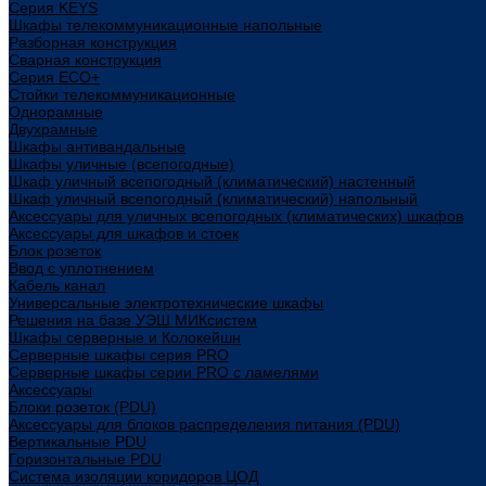
Cерия KEYS
Шкафы телекоммуникационные напольные
Разборная конструкция
Сварная конструкция
Серия ECO+
Стойки телекоммуникационные
Однорамные
Двухрамные
Шкафы антивандальные
Шкафы уличные (всепогодные)
Шкаф уличный всепогодный (климатический) настенный
Шкаф уличный всепогодный (климатический) напольный
Аксессуары для уличных всепогодных (климатических) шкафов
Аксессуары для шкафов и стоек
Блок розеток
Ввод с уплотнением
Кабель канал
Универсальные электротехнические шкафы
Решения на базе УЭШ МИКсистем
Шкафы серверные и Колокейшн
Серверные шкафы серия PRO
Серверные шкафы серии PRO с ламелями
Аксессуары
Блоки розеток (PDU)
Аксессуары для блоков распределения питания (PDU)
Вертикальные PDU
Горизонтальные PDU
Система изоляции коридоров ЦОД