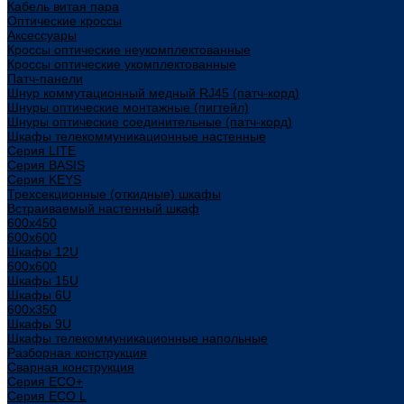
Кабель витая пара
Оптические кроссы
Аксессуары
Кроссы оптические неукомплектованные
Кроссы оптические укомплектованные
Патч-панели
Шнур коммутационный медный RJ45 (патч-корд)
Шнуры оптические монтажные (пигтейл)
Шнуры оптические соединительные (патч-корд)
Шкафы телекоммуникационные настенные
Cерия LITE
Cерия BASIS
Cерия KEYS
Трехсекционные (откидные) шкафы
Встраиваемый настенный шкаф
600x450
600x600
Шкафы 12U
600x600
Шкафы 15U
Шкафы 6U
600x350
Шкафы 9U
Шкафы телекоммуникационные напольные
Разборная конструкция
Сварная конструкция
Серия ECO+
Серия ECO L