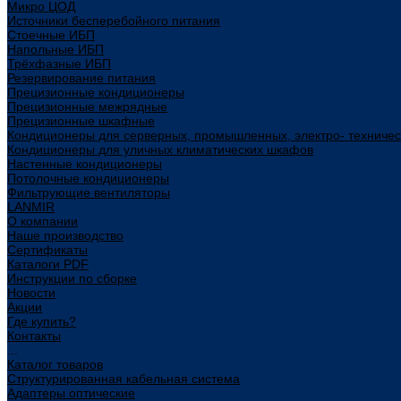
Микро ЦОД
Источники бесперебойного питания
Стоечные ИБП
Напольные ИБП
Трёхфазные ИБП
Резервирование питания
Прецизионные кондиционеры
Прецизионные межрядные
Прецизионные шкафные
Кондиционеры для серверных, промышленных, электро- техниче
Кондиционеры для уличных климатических шкафов
Настенные кондиционеры
Потолочные кондиционеры
Фильтрующие вентиляторы
LANMIR
О компании
Наше производство
Сертификаты
Каталоги PDF
Инструкции по сборке
Новости
Акции
Где купить?
Контакты
...
Каталог товаров
Структурированная кабельная система
Адаптеры оптические