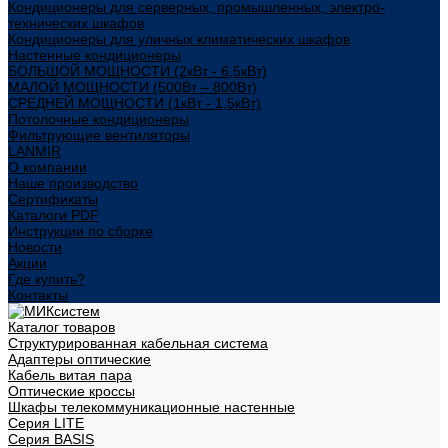
Кондиционеры для серверных, промышленных, электро-
технических шкафов
Кондиционеры для уличных климатических шкафов
Настенные кондиционеры
БОЛЬШОЙ МОЩНОСТИ (2кВт - 6,5кВт)
МАЛОЙ МОЩНОСТИ (500Вт – 800Вт)
СРЕДНЕЙ МОЩНОСТИ (1кВт - 1,5кВт)
Потолочные кондиционеры
Фильтрующие вентиляторы
LANMIR
О компании
Наше производство
Сертификаты
Каталоги PDF
Инструкции по сборке
Новости
Акции
Где купить?
Контакты
Каталог товаров
Структурированная кабельная система
Адаптеры оптические
Кабель витая пара
Оптические кроссы
Шкафы телекоммуникационные настенные
Cерия LITE
Cерия BASIS