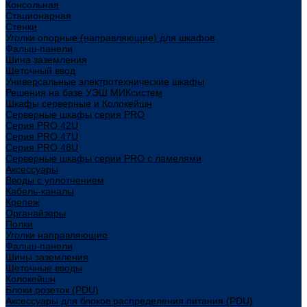
Консольная
Стационарная
Стенки
Уголки опорные (направляющие) для шкафов
Фальш-панели
Шина заземления
Щеточный ввод
Универсальные электротехнические шкафы
Решения на базе УЭШ МИКсистем
Шкафы серверные и Колокейшн
Серверные шкафы серия PRO
Серия PRO 42U
Серия PRO 47U
Серия PRO 48U
Серверные шкафы серии PRO с ламелями
Аксессуары
Вводы с уплотнением
Кабель-каналы
Крепеж
Органайзеры
Полки
Уголки направляющие
Фальш-панели
Шины заземления
Щеточные вводы
Колокейшн
Блоки розеток (PDU)
Аксессуары для блоков распределения питания (PDU)