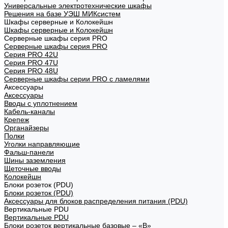
Универсальные электротехнические шкафы
Решения на базе УЭШ МИКсистем
Шкафы серверные и Колокейшн
Шкафы серверные и Колокейшн
Серверные шкафы серия PRO
Серверные шкафы серия PRO
Серия PRO 42U
Серия PRO 47U
Серия PRO 48U
Серверные шкафы серии PRO с ламелями
Аксессуары
Аксессуары
Вводы с уплотнением
Кабель-каналы
Крепеж
Органайзеры
Полки
Уголки направляющие
Фальш-панели
Шины заземления
Щеточные вводы
Колокейшн
Блоки розеток (PDU)
Блоки розеток (PDU)
Аксессуары для блоков распределения питания (PDU)
Вертикальные PDU
Вертикальные PDU
Блоки розеток вертикальные базовые – «В»