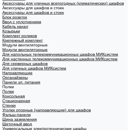
Аксессуары для уличных всепогодных (климатических) шкафов
Аксессуары для шкафов и стоек
Аксессуары для шкафов и стоек
Блок розеток
Ввод с уплотнением
Кабель канал
Козырьки
Комплект роликов
Крепежный комплект
Модули вентиляторные
Модули вентиляторные
Для напольных телекоммуникационных шкафов МИКсистем
Для настенных телекоммуникационных шкафов МИКсистем
Для серверных шкафов
Для уличных шкафов МИКсистем
Направляющие
Органайзеры
Панели эл. питания
Полки
Полки
Консольная
Стационарная
Стенки
Уголки опорные (направляющие) для шкафов
Фальш-панели
Шина заземления
Щеточный ввод
Универсальные электротехнические шкафы