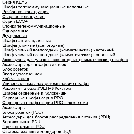
Cерия KEYS
Шкафы телекоммуникационные напольные
Разборная конструкция
Сварная конструкция
Серия ECO+
Стойки телекоммуникационные
Однорамные
Двухрамные
Шкафы антивандальные
Шкафы уличные (всепогодные)
Шкаф уличный всепогодный (климатический) настенный
Шкаф уличный всепогодный (климатический) напольный
Аксессуары для уличных всепогодных (климатических) шкафов
Аксессуары для шкафов и стоек
Блок розеток
Ввод с уплотнением
Кабель канал
Универсальные электротехнические шкафы
Решения на базе УЭШ МИКсистем
Шкафы серверные и Колокейшн
Серверные шкафы серия PRO
Серверные шкафы серии PRO с ламелями
Аксессуары
Блоки розеток (PDU)
Аксессуары для блоков распределения питания (PDU)
Вертикальные PDU
Горизонтальные PDU
Система изоляции коридоров ЦОД