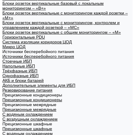
Блоки розеток вертикальные базовый с локальным
мониторингом – «В+»
Блоки розеток вертикальные с мониторингом каждой розетки –
«М+»
Блоки розеток вертикальные с мониторингом, контролем и
управлением каждой розеткой – «МС»
Блоки розеток вертикальные с общим мониторингом – «М»
Горизонтальные PDU
Система изоляции коридоров ЦОД
Микро ЦОД
Источники бесперебойного питания
Источники бесперебойного питания
Стоечные ИБП
Напольные ИБП
Трёхфазные ИБП
Однофазные ИБП
АКБ и блоки батарей
Дополнительные элементы для ИБП
Резервирование питания
Прецизионные кондиционеры
Прецизионные кондиционеры
Прецизионные межрядные
Прецизионные межрядные
С водяным охлаждением
С воздушным охлаждением
Прецизионные шкафные
Прецизионные шкафные
С водяным охлаждением