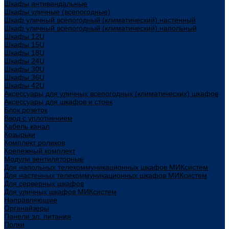
Шкафы антивандальные
Шкафы уличные (всепогодные)
Шкаф уличный всепогодный (климатический) настенный
Шкаф уличный всепогодный (климатический) напольный
Шкафы 12U
Шкафы 15U
Шкафы 18U
Шкафы 24U
Шкафы 30U
Шкафы 36U
Шкафы 42U
Аксессуары для уличных всепогодных (климатических) шкафов
Аксессуары для шкафов и стоек
Блок розеток
Ввод с уплотнением
Кабель канал
Козырьки
Комплект роликов
Крепежный комплект
Модули вентиляторные
Для напольных телекоммуникационных шкафов МИКсистем
Для настенных телекоммуникационных шкафов МИКсистем
Для серверных шкафов
Для уличных шкафов МИКсистем
Направляющие
Органайзеры
Панели эл. питания
Полки