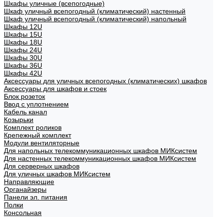
Шкафы уличные (всепогодные)
Шкаф уличный всепогодный (климатический) настенный
Шкаф уличный всепогодный (климатический) напольный
Шкафы 12U
Шкафы 15U
Шкафы 18U
Шкафы 24U
Шкафы 30U
Шкафы 36U
Шкафы 42U
Аксессуары для уличных всепогодных (климатических) шкафов
Аксессуары для шкафов и стоек
Блок розеток
Ввод с уплотнением
Кабель канал
Козырьки
Комплект роликов
Крепежный комплект
Модули вентиляторные
Для напольных телекоммуникационных шкафов МИКсистем
Для настенных телекоммуникационных шкафов МИКсистем
Для серверных шкафов
Для уличных шкафов МИКсистем
Направляющие
Органайзеры
Панели эл. питания
Полки
Консольная