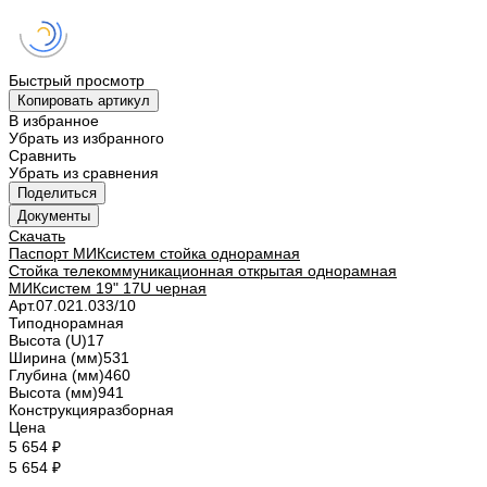
Быстрый просмотр
Копировать артикул
В избранное
Убрать из избранного
Сравнить
Убрать из сравнения
Поделиться
Документы
Скачать
Паспорт МИКсистем стойка однорамная
Стойка телекоммуникационная открытая однорамная
МИКсистем 19" 17U черная
Арт.
07.021.033/10
Тип
однорамная
Высота (U)
17
Ширина (мм)
531
Глубина (мм)
460
Высота (мм)
941
Конструкция
разборная
Цена
5 654 ₽
5 654 ₽