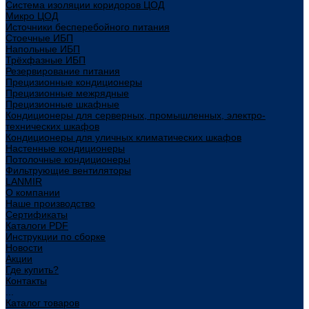
Система изоляции коридоров ЦОД
Микро ЦОД
Источники бесперебойного питания
Стоечные ИБП
Напольные ИБП
Трёхфазные ИБП
Резервирование питания
Прецизионные кондиционеры
Прецизионные межрядные
Прецизионные шкафные
Кондиционеры для серверных, промышленных, электро-
технических шкафов
Кондиционеры для уличных климатических шкафов
Настенные кондиционеры
Потолочные кондиционеры
Фильтрующие вентиляторы
LANMIR
О компании
Наше производство
Сертификаты
Каталоги PDF
Инструкции по сборке
Новости
Акции
Где купить?
Контакты
...
Каталог товаров