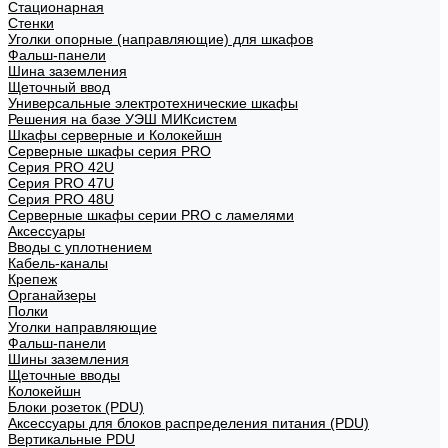
Стационарная
Стенки
Уголки опорные (направляющие) для шкафов
Фальш-панели
Шина заземления
Щеточный ввод
Универсальные электротехнические шкафы
Решения на базе УЭШ МИКсистем
Шкафы серверные и Колокейшн
Серверные шкафы серия PRO
Серия PRO 42U
Серия PRO 47U
Серия PRO 48U
Серверные шкафы серии PRO с ламелями
Аксессуары
Вводы с уплотнением
Кабель-каналы
Крепеж
Органайзеры
Полки
Уголки направляющие
Фальш-панели
Шины заземления
Щеточные вводы
Колокейшн
Блоки розеток (PDU)
Аксессуары для блоков распределения питания (PDU)
Вертикальные PDU