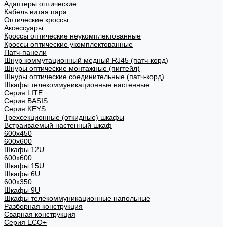
Адаптеры оптические
Кабель витая пара
Оптические кроссы
Аксессуары
Кроссы оптические неукомплектованные
Кроссы оптические укомплектованные
Патч-панели
Шнур коммутационный медный RJ45 (патч-корд)
Шнуры оптические монтажные (пигтейл)
Шнуры оптические соединительные (патч-корд)
Шкафы телекоммуникационные настенные
Cерия LITE
Cерия BASIS
Cерия KEYS
Трехсекционные (откидные) шкафы
Встраиваемый настенный шкаф
600x450
600x600
Шкафы 12U
600x600
Шкафы 15U
Шкафы 6U
600x350
Шкафы 9U
Шкафы телекоммуникационные напольные
Разборная конструкция
Сварная конструкция
Серия ECO+