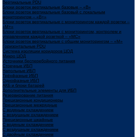
Вертикальные PDU
Блоки розеток вертикальные базовые – «В»
Блоки розеток вертикальные базовый с локальным
мониторингом – «В+»
Блоки розеток вертикальные с мониторингом каждой розетки –
«М+»
Блоки розеток вертикальные с мониторингом, контролем и
управлением каждой розеткой – «МС»
Блоки розеток вертикальные с общим мониторингом – «М»
Горизонтальные PDU
Система изоляции коридоров ЦОД
Микро ЦОД
Источники бесперебойного питания
Стоечные ИБП
Напольные ИБП
Трёхфазные ИБП
Однофазные ИБП
АКБ и блоки батарей
Дополнительные элементы для ИБП
Резервирование питания
Прецизионные кондиционеры
Прецизионные межрядные
С водяным охлаждением
С воздушным охлаждением
Прецизионные шкафные
С водяным охлаждением
С воздушным охлаждением
С двойным охлаждением