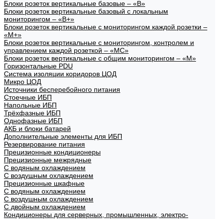
Блоки розеток вертикальные базовые – «В»
Блоки розеток вертикальные базовый с локальным
мониторингом – «В+»
Блоки розеток вертикальные с мониторингом каждой розетки –
«М+»
Блоки розеток вертикальные с мониторингом, контролем и
управлением каждой розеткой – «МС»
Блоки розеток вертикальные с общим мониторингом – «М»
Горизонтальные PDU
Система изоляции коридоров ЦОД
Микро ЦОД
Источники бесперебойного питания
Стоечные ИБП
Напольные ИБП
Трёхфазные ИБП
Однофазные ИБП
АКБ и блоки батарей
Дополнительные элементы для ИБП
Резервирование питания
Прецизионные кондиционеры
Прецизионные межрядные
С водяным охлаждением
С воздушным охлаждением
Прецизионные шкафные
С водяным охлаждением
С воздушным охлаждением
С двойным охлаждением
Кондиционеры для серверных, промышленных, электро-