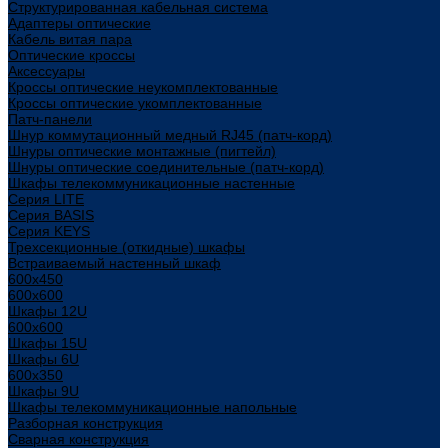
Структурированная кабельная система
Адаптеры оптические
Кабель витая пара
Оптические кроссы
Аксессуары
Кроссы оптические неукомплектованные
Кроссы оптические укомплектованные
Патч-панели
Шнур коммутационный медный RJ45 (патч-корд)
Шнуры оптические монтажные (пигтейл)
Шнуры оптические соединительные (патч-корд)
Шкафы телекоммуникационные настенные
Cерия LITE
Cерия BASIS
Cерия KEYS
Трехсекционные (откидные) шкафы
Встраиваемый настенный шкаф
600x450
600x600
Шкафы 12U
600x600
Шкафы 15U
Шкафы 6U
600x350
Шкафы 9U
Шкафы телекоммуникационные напольные
Разборная конструкция
Сварная конструкция