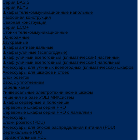
Cерия BASIS
Cерия KEYS
Шкафы телекоммуникационные напольные
Разборная конструкция
Сварная конструкция
Серия ECO+
Стойки телекоммуникационные
Однорамные
Двухрамные
Шкафы антивандальные
Шкафы уличные (всепогодные)
Шкаф уличный всепогодный (климатический) настенный
Шкаф уличный всепогодный (климатический) напольный
Аксессуары для уличных всепогодных (климатических) шкафов
Аксессуары для шкафов и стоек
Блок розеток
Ввод с уплотнением
Кабель канал
Универсальные электротехнические шкафы
Решения на базе УЭШ МИКсистем
Шкафы серверные и Колокейшн
Серверные шкафы серия PRO
Серверные шкафы серии PRO с ламелями
Аксессуары
Блоки розеток (PDU)
Аксессуары для блоков распределения питания (PDU)
Вертикальные PDU
Горизонтальные PDU