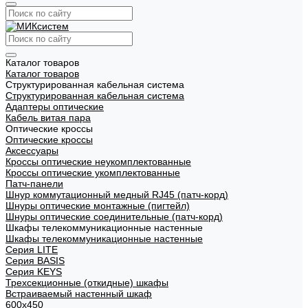
Каталог товаров
Каталог товаров
Структурированная кабельная система
Структурированная кабельная система
Адаптеры оптические
Кабель витая пара
Оптические кроссы
Оптические кроссы
Аксессуары
Кроссы оптические неукомплектованные
Кроссы оптические укомплектованные
Патч-панели
Шнур коммутационный медный RJ45 (патч-корд)
Шнуры оптические монтажные (пигтейл)
Шнуры оптические соединительные (патч-корд)
Шкафы телекоммуникационные настенные
Шкафы телекоммуникационные настенные
Cерия LITE
Cерия BASIS
Cерия KEYS
Трехсекционные (откидные) шкафы
Встраиваемый настенный шкаф
600x450