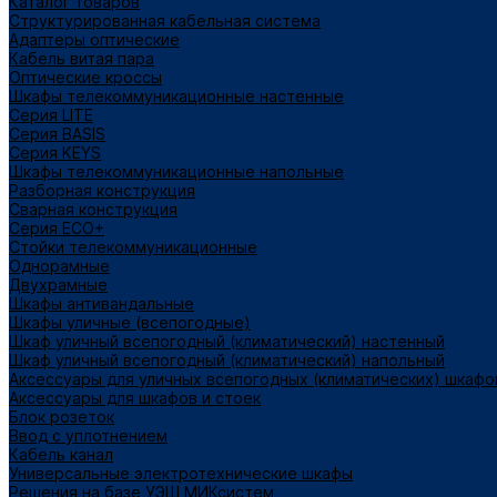
Каталог товаров
Структурированная кабельная система
Адаптеры оптические
Кабель витая пара
Оптические кроссы
Шкафы телекоммуникационные настенные
Cерия LITE
Cерия BASIS
Cерия KEYS
Шкафы телекоммуникационные напольные
Разборная конструкция
Сварная конструкция
Серия ECO+
Стойки телекоммуникационные
Однорамные
Двухрамные
Шкафы антивандальные
Шкафы уличные (всепогодные)
Шкаф уличный всепогодный (климатический) настенный
Шкаф уличный всепогодный (климатический) напольный
Аксессуары для уличных всепогодных (климатических) шкафо
Аксессуары для шкафов и стоек
Блок розеток
Ввод с уплотнением
Кабель канал
Универсальные электротехнические шкафы
Решения на базе УЭШ МИКсистем