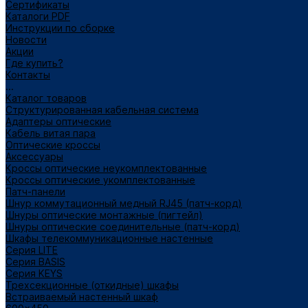
Сертификаты
Каталоги PDF
Инструкции по сборке
Новости
Акции
Где купить?
Контакты
...
Каталог товаров
Структурированная кабельная система
Адаптеры оптические
Кабель витая пара
Оптические кроссы
Аксессуары
Кроссы оптические неукомплектованные
Кроссы оптические укомплектованные
Патч-панели
Шнур коммутационный медный RJ45 (патч-корд)
Шнуры оптические монтажные (пигтейл)
Шнуры оптические соединительные (патч-корд)
Шкафы телекоммуникационные настенные
Cерия LITE
Cерия BASIS
Cерия KEYS
Трехсекционные (откидные) шкафы
Встраиваемый настенный шкаф