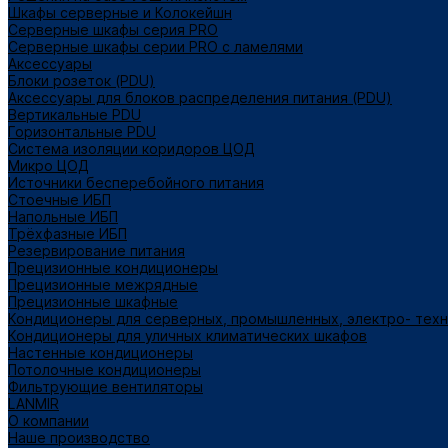
Шкафы серверные и Колокейшн
Серверные шкафы серия PRO
Серверные шкафы серии PRO с ламелями
Аксессуары
Блоки розеток (PDU)
Аксессуары для блоков распределения питания (PDU)
Вертикальные PDU
Горизонтальные PDU
Система изоляции коридоров ЦОД
Микро ЦОД
Источники бесперебойного питания
Стоечные ИБП
Напольные ИБП
Трёхфазные ИБП
Резервирование питания
Прецизионные кондиционеры
Прецизионные межрядные
Прецизионные шкафные
Кондиционеры для серверных, промышленных, электро- тех
Кондиционеры для уличных климатических шкафов
Настенные кондиционеры
Потолочные кондиционеры
Фильтрующие вентиляторы
LANMIR
О компании
Наше производство