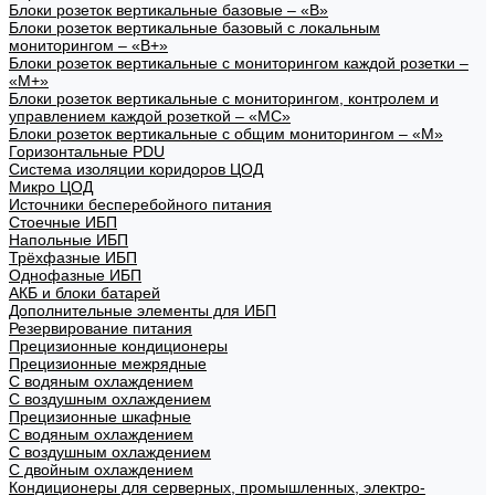
Блоки розеток вертикальные базовые – «В»
Блоки розеток вертикальные базовый с локальным
мониторингом – «В+»
Блоки розеток вертикальные с мониторингом каждой розетки –
«М+»
Блоки розеток вертикальные с мониторингом, контролем и
управлением каждой розеткой – «МС»
Блоки розеток вертикальные с общим мониторингом – «М»
Горизонтальные PDU
Система изоляции коридоров ЦОД
Микро ЦОД
Источники бесперебойного питания
Стоечные ИБП
Напольные ИБП
Трёхфазные ИБП
Однофазные ИБП
АКБ и блоки батарей
Дополнительные элементы для ИБП
Резервирование питания
Прецизионные кондиционеры
Прецизионные межрядные
С водяным охлаждением
С воздушным охлаждением
Прецизионные шкафные
С водяным охлаждением
С воздушным охлаждением
С двойным охлаждением
Кондиционеры для серверных, промышленных, электро-