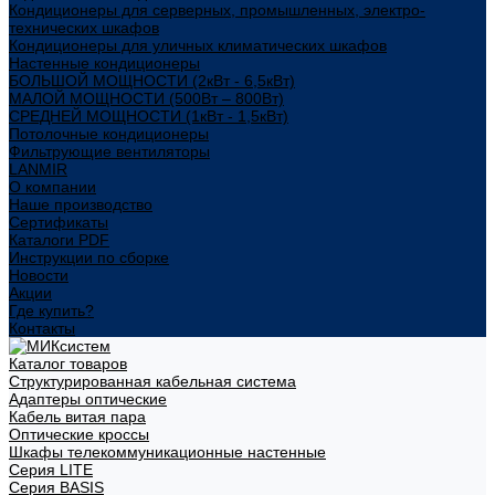
Кондиционеры для серверных, промышленных, электро-
технических шкафов
Кондиционеры для уличных климатических шкафов
Настенные кондиционеры
БОЛЬШОЙ МОЩНОСТИ (2кВт - 6,5кВт)
МАЛОЙ МОЩНОСТИ (500Вт – 800Вт)
СРЕДНЕЙ МОЩНОСТИ (1кВт - 1,5кВт)
Потолочные кондиционеры
Фильтрующие вентиляторы
LANMIR
О компании
Наше производство
Сертификаты
Каталоги PDF
Инструкции по сборке
Новости
Акции
Где купить?
Контакты
Каталог товаров
Структурированная кабельная система
Адаптеры оптические
Кабель витая пара
Оптические кроссы
Шкафы телекоммуникационные настенные
Cерия LITE
Cерия BASIS