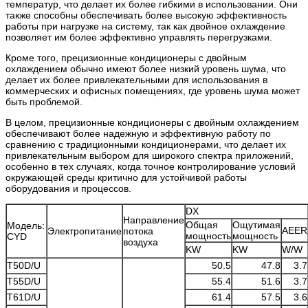
температур, что делает их более гибкими в использовании. Они
также способны обеспечивать более высокую эффективность
работы при нагрузке на систему, так как двойное охлаждение
позволяет им более эффективно управлять перегрузками.
Кроме того, прецизионные кондиционеры с двойным
охлаждением обычно имеют более низкий уровень шума, что
делает их более привлекательными для использования в
коммерческих и офисных помещениях, где уровень шума может
быть проблемой.
В целом, прецизионные кондиционеры с двойным охлаждением
обеспечивают более надежную и эффективную работу по
сравнению с традиционными кондиционерами, что делает их
привлекательным выбором для широкого спектра приложений,
особенно в тех случаях, когда точное контролирование условий
окружающей среды критично для устойчивой работы
оборудования и процессов.
DX
Направление
Общая
Ощутимая
Модель:
AEER
Электропитание
потока
мощность
мощность
CYD
воздуха
KW
KW
W/W
T50D/U
50.5
47.8
3.7
T55D/U
55.4
51.6
3.7
T61D/U
61.4
57.5
3.6