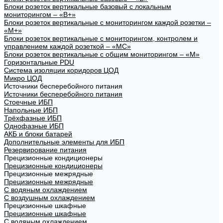
Блоки розеток вертикальные базовый с локальным
мониторингом – «В+»
Блоки розеток вертикальные с мониторингом каждой розетки –
«М+»
Блоки розеток вертикальные с мониторингом, контролем и
управлением каждой розеткой – «МС»
Блоки розеток вертикальные с общим мониторингом – «М»
Горизонтальные PDU
Система изоляции коридоров ЦОД
Микро ЦОД
Источники бесперебойного питания
Источники бесперебойного питания
Стоечные ИБП
Напольные ИБП
Трёхфазные ИБП
Однофазные ИБП
АКБ и блоки батарей
Дополнительные элементы для ИБП
Резервирование питания
Прецизионные кондиционеры
Прецизионные кондиционеры
Прецизионные межрядные
Прецизионные межрядные
С водяным охлаждением
С воздушным охлаждением
Прецизионные шкафные
Прецизионные шкафные
С водяным охлаждением