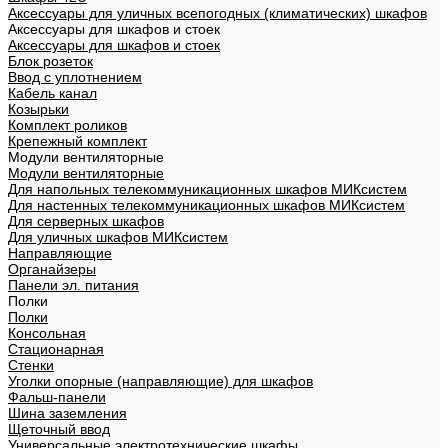
Аксессуары для уличных всепогодных (климатических) шкафов
Аксессуары для шкафов и стоек
Аксессуары для шкафов и стоек
Блок розеток
Ввод с уплотнением
Кабель канал
Козырьки
Комплект роликов
Крепежный комплект
Модули вентиляторные
Модули вентиляторные
Для напольных телекоммуникационных шкафов МИКсистем
Для настенных телекоммуникационных шкафов МИКсистем
Для серверных шкафов
Для уличных шкафов МИКсистем
Направляющие
Органайзеры
Панели эл. питания
Полки
Полки
Консольная
Стационарная
Стенки
Уголки опорные (направляющие) для шкафов
Фальш-панели
Шина заземления
Щеточный ввод
Универсальные электротехнические шкафы