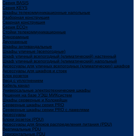
Cерия BASIS
Cерия KEYS
Шкафы телекоммуникационные напольные
Разборная конструкция
Сварная конструкция
Серия ECO+
Стойки телекоммуникационные
Однорамные
Двухрамные
Шкафы антивандальные
Шкафы уличные (всепогодные)
Шкаф уличный всепогодный (климатический) настенный
Шкаф уличный всепогодный (климатический) напольный
Аксессуары для уличных всепогодных (климатических) шкафов
Аксессуары для шкафов и стоек
Блок розеток
Ввод с уплотнением
Кабель канал
Универсальные электротехнические шкафы
Решения на базе УЭШ МИКсистем
Шкафы серверные и Колокейшн
Серверные шкафы серия PRO
Серверные шкафы серии PRO с ламелями
Аксессуары
Блоки розеток (PDU)
Аксессуары для блоков распределения питания (PDU)
Вертикальные PDU
Горизонтальные PDU