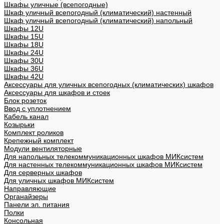
Шкафы уличные (всепогодные)
Шкаф уличный всепогодный (климатический) настенный
Шкаф уличный всепогодный (климатический) напольный
Шкафы 12U
Шкафы 15U
Шкафы 18U
Шкафы 24U
Шкафы 30U
Шкафы 36U
Шкафы 42U
Аксессуары для уличных всепогодных (климатических) шкафов
Аксессуары для шкафов и стоек
Блок розеток
Ввод с уплотнением
Кабель канал
Козырьки
Комплект роликов
Крепежный комплект
Модули вентиляторные
Для напольных телекоммуникационных шкафов МИКсистем
Для настенных телекоммуникационных шкафов МИКсистем
Для серверных шкафов
Для уличных шкафов МИКсистем
Направляющие
Органайзеры
Панели эл. питания
Полки
Консольная