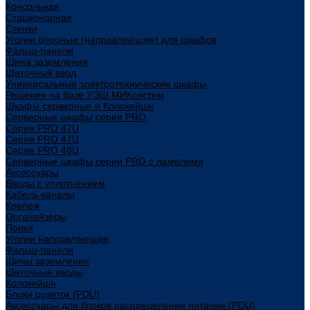
Консольная
Стационарная
Стенки
Уголки опорные (направляющие) для шкафов
Фальш-панели
Шина заземления
Щеточный ввод
Универсальные электротехнические шкафы
Решения на базе УЭШ МИКсистем
Шкафы серверные и Колокейшн
Серверные шкафы серия PRO
Серия PRO 42U
Серия PRO 47U
Серия PRO 48U
Серверные шкафы серии PRO с ламелями
Аксессуары
Вводы с уплотнением
Кабель-каналы
Крепеж
Органайзеры
Полки
Уголки направляющие
Фальш-панели
Шины заземления
Щеточные вводы
Колокейшн
Блоки розеток (PDU)
Аксессуары для блоков распределения питания (PDU)