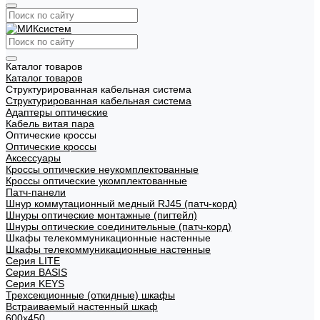
Каталог товаров
Каталог товаров
Структурированная кабельная система
Структурированная кабельная система
Адаптеры оптические
Кабель витая пара
Оптические кроссы
Оптические кроссы
Аксессуары
Кроссы оптические неукомплектованные
Кроссы оптические укомплектованные
Патч-панели
Шнур коммутационный медный RJ45 (патч-корд)
Шнуры оптические монтажные (пигтейл)
Шнуры оптические соединительные (патч-корд)
Шкафы телекоммуникационные настенные
Шкафы телекоммуникационные настенные
Cерия LITE
Cерия BASIS
Cерия KEYS
Трехсекционные (откидные) шкафы
Встраиваемый настенный шкаф
600x450