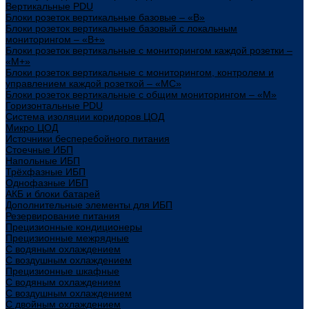
Вертикальные PDU
Блоки розеток вертикальные базовые – «В»
Блоки розеток вертикальные базовый с локальным
мониторингом – «В+»
Блоки розеток вертикальные с мониторингом каждой розетки –
«М+»
Блоки розеток вертикальные с мониторингом, контролем и
управлением каждой розеткой – «МС»
Блоки розеток вертикальные с общим мониторингом – «М»
Горизонтальные PDU
Система изоляции коридоров ЦОД
Микро ЦОД
Источники бесперебойного питания
Стоечные ИБП
Напольные ИБП
Трёхфазные ИБП
Однофазные ИБП
АКБ и блоки батарей
Дополнительные элементы для ИБП
Резервирование питания
Прецизионные кондиционеры
Прецизионные межрядные
С водяным охлаждением
С воздушным охлаждением
Прецизионные шкафные
С водяным охлаждением
С воздушным охлаждением
С двойным охлаждением