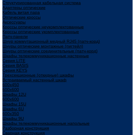
Структурированная кабельная система
Адаптеры оптические
Кабель витая пара
Оптические кроссы
Аксессуары
Кроссы оптические неукомплектованные
Кроссы оптические укомплектованные
Патч-панели
Шнур коммутационный медный RJ45 (патч-корд)
Шнуры оптические монтажные (пигтейл)
Шнуры оптические соединительные (патч-корд)
Шкафы телекоммуникационные настенные
Cерия LITE
Cерия BASIS
Cерия KEYS
Трехсекционные (откидные) шкафы
Встраиваемый настенный шкаф
600x450
600x600
Шкафы 12U
600x600
Шкафы 15U
Шкафы 6U
600x350
Шкафы 9U
Шкафы телекоммуникационные напольные
Разборная конструкция
Сварная конструкция