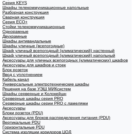
Cерия KEYS
Шкафы телекоммуникационные напольные
Разборная конструкция
Сварная конструкция
Серия ECO+
Стойки телекоммуникационные
Однорамные
Двухрамные
Шкафы антивандальные
Шкафы уличные (всепогодные)
Шкаф уличный всепогодный (климатический) настенный
Шкаф уличный всепогодный (климатический) напольный
Аксессуары для уличных всепогодных (климатических) шкафов
Аксессуары для шкафов и стоек
Блок розеток
Ввод с уплотнением
Кабель канал
Универсальные электротехнические шкафы
Решения на базе УЭШ МИКсистем
Шкафы серверные и Колокейшн
Серверные шкафы серия PRO
Серверные шкафы серии PRO с ламелями
Аксессуары
Блоки розеток (PDU)
Аксессуары для блоков распределения питания (PDU)
Вертикальные PDU
Горизонтальные PDU
Система изоляции коридоров ЦОД