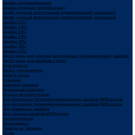
Шкафы антивандальные
Шкафы уличные (всепогодные)
Шкаф уличный всепогодный (климатический) настенный
Шкаф уличный всепогодный (климатический) напольный
Шкафы 12U
Шкафы 15U
Шкафы 18U
Шкафы 24U
Шкафы 30U
Шкафы 36U
Шкафы 42U
Аксессуары для уличных всепогодных (климатических) шкафов
Аксессуары для шкафов и стоек
Блок розеток
Ввод с уплотнением
Кабель канал
Козырьки
Комплект роликов
Крепежный комплект
Модули вентиляторные
Для напольных телекоммуникационных шкафов МИКсистем
Для настенных телекоммуникационных шкафов МИКсистем
Для серверных шкафов
Для уличных шкафов МИКсистем
Направляющие
Органайзеры
Панели эл. питания
Полки