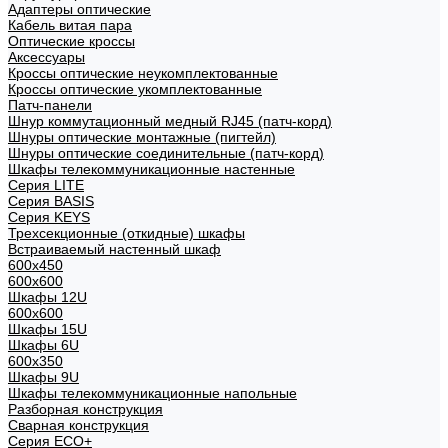
Адаптеры оптические
Кабель витая пара
Оптические кроссы
Аксессуары
Кроссы оптические неукомплектованные
Кроссы оптические укомплектованные
Патч-панели
Шнур коммутационный медный RJ45 (патч-корд)
Шнуры оптические монтажные (пигтейл)
Шнуры оптические соединительные (патч-корд)
Шкафы телекоммуникационные настенные
Cерия LITE
Cерия BASIS
Cерия KEYS
Трехсекционные (откидные) шкафы
Встраиваемый настенный шкаф
600x450
600x600
Шкафы 12U
600x600
Шкафы 15U
Шкафы 6U
600x350
Шкафы 9U
Шкафы телекоммуникационные напольные
Разборная конструкция
Сварная конструкция
Серия ECO+