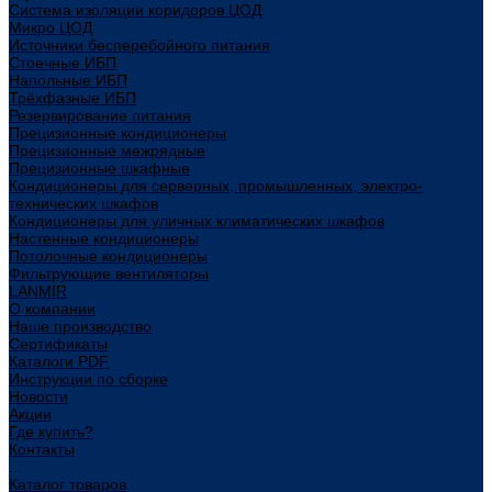
Система изоляции коридоров ЦОД
Микро ЦОД
Источники бесперебойного питания
Стоечные ИБП
Напольные ИБП
Трёхфазные ИБП
Резервирование питания
Прецизионные кондиционеры
Прецизионные межрядные
Прецизионные шкафные
Кондиционеры для серверных, промышленных, электро-
технических шкафов
Кондиционеры для уличных климатических шкафов
Настенные кондиционеры
Потолочные кондиционеры
Фильтрующие вентиляторы
LANMIR
О компании
Наше производство
Сертификаты
Каталоги PDF
Инструкции по сборке
Новости
Акции
Где купить?
Контакты
...
Каталог товаров