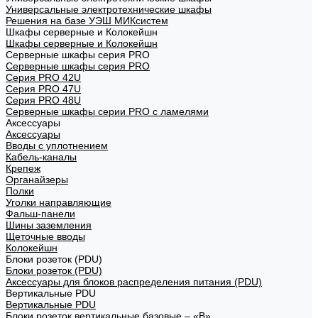
Универсальные электротехнические шкафы
Решения на базе УЭШ МИКсистем
Шкафы серверные и Колокейшн
Шкафы серверные и Колокейшн
Серверные шкафы серия PRO
Серверные шкафы серия PRO
Серия PRO 42U
Серия PRO 47U
Серия PRO 48U
Серверные шкафы серии PRO с ламелями
Аксессуары
Аксессуары
Вводы с уплотнением
Кабель-каналы
Крепеж
Органайзеры
Полки
Уголки направляющие
Фальш-панели
Шины заземления
Щеточные вводы
Колокейшн
Блоки розеток (PDU)
Блоки розеток (PDU)
Аксессуары для блоков распределения питания (PDU)
Вертикальные PDU
Вертикальные PDU
Блоки розеток вертикальные базовые – «В»