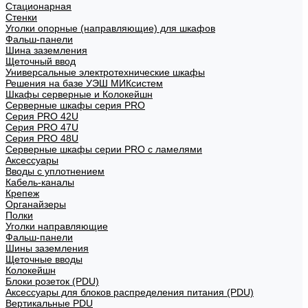
Стационарная
Стенки
Уголки опорные (направляющие) для шкафов
Фальш-панели
Шина заземления
Щеточный ввод
Универсальные электротехнические шкафы
Решения на базе УЭШ МИКсистем
Шкафы серверные и Колокейшн
Серверные шкафы серия PRO
Серия PRO 42U
Серия PRO 47U
Серия PRO 48U
Серверные шкафы серии PRO с ламелями
Аксессуары
Вводы с уплотнением
Кабель-каналы
Крепеж
Органайзеры
Полки
Уголки направляющие
Фальш-панели
Шины заземления
Щеточные вводы
Колокейшн
Блоки розеток (PDU)
Аксессуары для блоков распределения питания (PDU)
Вертикальные PDU