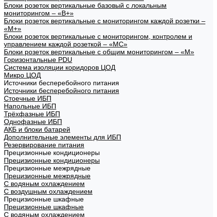
Блоки розеток вертикальные базовый с локальным
мониторингом – «В+»
Блоки розеток вертикальные с мониторингом каждой розетки –
«М+»
Блоки розеток вертикальные с мониторингом, контролем и
управлением каждой розеткой – «МС»
Блоки розеток вертикальные с общим мониторингом – «М»
Горизонтальные PDU
Система изоляции коридоров ЦОД
Микро ЦОД
Источники бесперебойного питания
Источники бесперебойного питания
Стоечные ИБП
Напольные ИБП
Трёхфазные ИБП
Однофазные ИБП
АКБ и блоки батарей
Дополнительные элементы для ИБП
Резервирование питания
Прецизионные кондиционеры
Прецизионные кондиционеры
Прецизионные межрядные
Прецизионные межрядные
С водяным охлаждением
С воздушным охлаждением
Прецизионные шкафные
Прецизионные шкафные
С водяным охлаждением