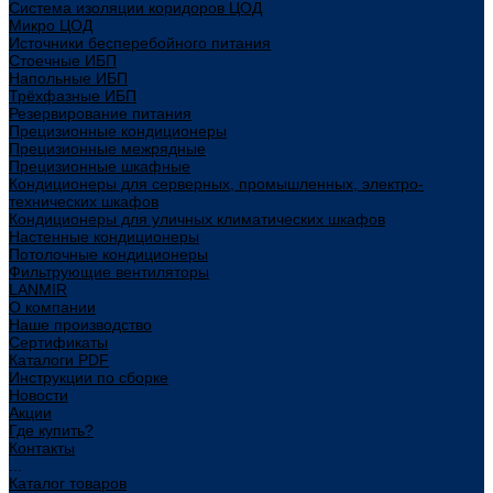
Система изоляции коридоров ЦОД
Микро ЦОД
Источники бесперебойного питания
Стоечные ИБП
Напольные ИБП
Трёхфазные ИБП
Резервирование питания
Прецизионные кондиционеры
Прецизионные межрядные
Прецизионные шкафные
Кондиционеры для серверных, промышленных, электро-
технических шкафов
Кондиционеры для уличных климатических шкафов
Настенные кондиционеры
Потолочные кондиционеры
Фильтрующие вентиляторы
LANMIR
О компании
Наше производство
Сертификаты
Каталоги PDF
Инструкции по сборке
Новости
Акции
Где купить?
Контакты
...
Каталог товаров