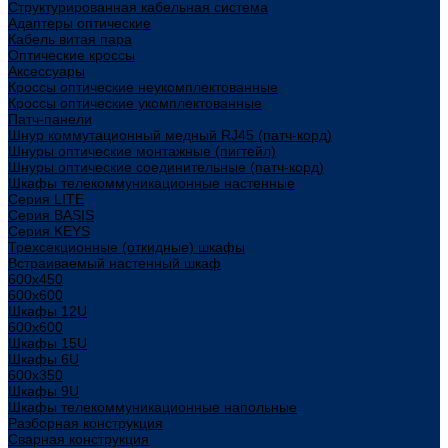
Структурированная кабельная система
Адаптеры оптические
Кабель витая пара
Оптические кроссы
Аксессуары
Кроссы оптические неукомплектованные
Кроссы оптические укомплектованные
Патч-панели
Шнур коммутационный медный RJ45 (патч-корд)
Шнуры оптические монтажные (пигтейл)
Шнуры оптические соединительные (патч-корд)
Шкафы телекоммуникационные настенные
Cерия LITE
Cерия BASIS
Cерия KEYS
Трехсекционные (откидные) шкафы
Встраиваемый настенный шкаф
600x450
600x600
Шкафы 12U
600x600
Шкафы 15U
Шкафы 6U
600x350
Шкафы 9U
Шкафы телекоммуникационные напольные
Разборная конструкция
Сварная конструкция