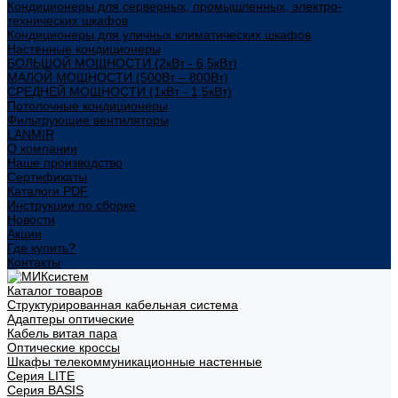
Кондиционеры для серверных, промышленных, электро-
технических шкафов
Кондиционеры для уличных климатических шкафов
Настенные кондиционеры
БОЛЬШОЙ МОЩНОСТИ (2кВт - 6,5кВт)
МАЛОЙ МОЩНОСТИ (500Вт – 800Вт)
СРЕДНЕЙ МОЩНОСТИ (1кВт - 1,5кВт)
Потолочные кондиционеры
Фильтрующие вентиляторы
LANMIR
О компании
Наше производство
Сертификаты
Каталоги PDF
Инструкции по сборке
Новости
Акции
Где купить?
Контакты
Каталог товаров
Структурированная кабельная система
Адаптеры оптические
Кабель витая пара
Оптические кроссы
Шкафы телекоммуникационные настенные
Cерия LITE
Cерия BASIS