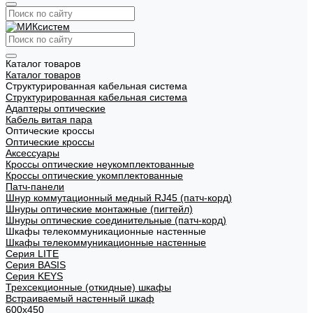
Каталог товаров
Каталог товаров
Структурированная кабельная система
Структурированная кабельная система
Адаптеры оптические
Кабель витая пара
Оптические кроссы
Оптические кроссы
Аксессуары
Кроссы оптические неукомплектованные
Кроссы оптические укомплектованные
Патч-панели
Шнур коммутационный медный RJ45 (патч-корд)
Шнуры оптические монтажные (пигтейл)
Шнуры оптические соединительные (патч-корд)
Шкафы телекоммуникационные настенные
Шкафы телекоммуникационные настенные
Cерия LITE
Cерия BASIS
Cерия KEYS
Трехсекционные (откидные) шкафы
Встраиваемый настенный шкаф
600x450