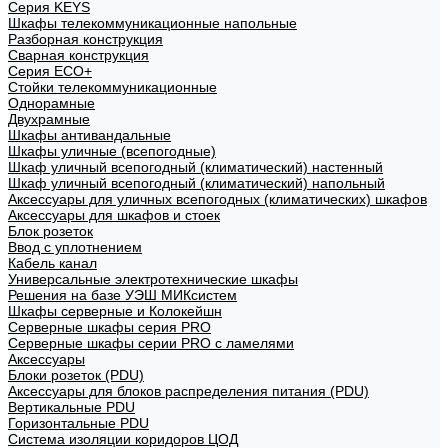
Cерия KEYS
Шкафы телекоммуникационные напольные
Разборная конструкция
Сварная конструкция
Серия ECO+
Стойки телекоммуникационные
Однорамные
Двухрамные
Шкафы антивандальные
Шкафы уличные (всепогодные)
Шкаф уличный всепогодный (климатический) настенный
Шкаф уличный всепогодный (климатический) напольный
Аксессуары для уличных всепогодных (климатических) шкафов
Аксессуары для шкафов и стоек
Блок розеток
Ввод с уплотнением
Кабель канал
Универсальные электротехнические шкафы
Решения на базе УЭШ МИКсистем
Шкафы серверные и Колокейшн
Серверные шкафы серия PRO
Серверные шкафы серии PRO с ламелями
Аксессуары
Блоки розеток (PDU)
Аксессуары для блоков распределения питания (PDU)
Вертикальные PDU
Горизонтальные PDU
Система изоляции коридоров ЦОД