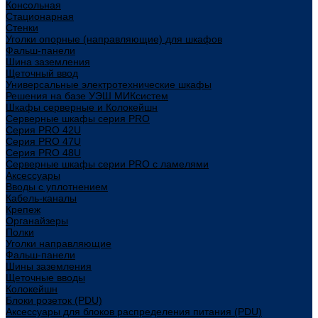
Консольная
Стационарная
Стенки
Уголки опорные (направляющие) для шкафов
Фальш-панели
Шина заземления
Щеточный ввод
Универсальные электротехнические шкафы
Решения на базе УЭШ МИКсистем
Шкафы серверные и Колокейшн
Серверные шкафы серия PRO
Серия PRO 42U
Серия PRO 47U
Серия PRO 48U
Серверные шкафы серии PRO с ламелями
Аксессуары
Вводы с уплотнением
Кабель-каналы
Крепеж
Органайзеры
Полки
Уголки направляющие
Фальш-панели
Шины заземления
Щеточные вводы
Колокейшн
Блоки розеток (PDU)
Аксессуары для блоков распределения питания (PDU)