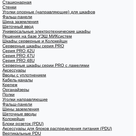
Стационарная
Стенки
Уголки опорные (направляющие) для шкафов
Фальш-панели
Шина заземления
Щеточный ввод
Универсальные электротехнические шкафы
Решения на базе УЭШ МИКсистем
Шкафы серверные и Колокейшн
Серверные шкафы серия PRO
Серия PRO 42U
Серия PRO 47U
Серия PRO 48U
Серверные шкафы серии PRO с ламелями
Аксессуары
Вводы с уплотнением
Кабель-каналы
Крепеж
Органайзеры
Полки
Уголки направляющие
Фальш-панели
Шины заземления
Щеточные вводы
Колокейшн
Блоки розеток (PDU)
Аксессуары для блоков распределения питания (PDU)
Вертикальные PDU