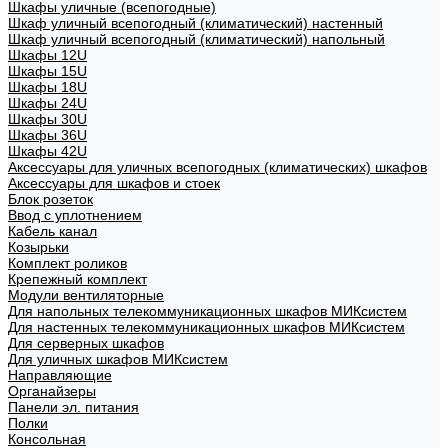
Шкафы уличные (всепогодные)
Шкаф уличный всепогодный (климатический) настенный
Шкаф уличный всепогодный (климатический) напольный
Шкафы 12U
Шкафы 15U
Шкафы 18U
Шкафы 24U
Шкафы 30U
Шкафы 36U
Шкафы 42U
Аксессуары для уличных всепогодных (климатических) шкафов
Аксессуары для шкафов и стоек
Блок розеток
Ввод с уплотнением
Кабель канал
Козырьки
Комплект роликов
Крепежный комплект
Модули вентиляторные
Для напольных телекоммуникационных шкафов МИКсистем
Для настенных телекоммуникационных шкафов МИКсистем
Для серверных шкафов
Для уличных шкафов МИКсистем
Направляющие
Органайзеры
Панели эл. питания
Полки
Консольная