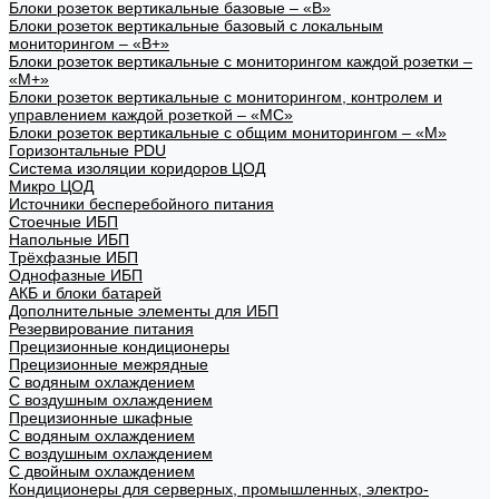
Блоки розеток вертикальные базовые – «В»
Блоки розеток вертикальные базовый с локальным
мониторингом – «В+»
Блоки розеток вертикальные с мониторингом каждой розетки –
«М+»
Блоки розеток вертикальные с мониторингом, контролем и
управлением каждой розеткой – «МС»
Блоки розеток вертикальные с общим мониторингом – «М»
Горизонтальные PDU
Система изоляции коридоров ЦОД
Микро ЦОД
Источники бесперебойного питания
Стоечные ИБП
Напольные ИБП
Трёхфазные ИБП
Однофазные ИБП
АКБ и блоки батарей
Дополнительные элементы для ИБП
Резервирование питания
Прецизионные кондиционеры
Прецизионные межрядные
С водяным охлаждением
С воздушным охлаждением
Прецизионные шкафные
С водяным охлаждением
С воздушным охлаждением
С двойным охлаждением
Кондиционеры для серверных, промышленных, электро-