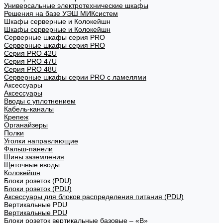
Универсальные электротехнические шкафы
Решения на базе УЭШ МИКсистем
Шкафы серверные и Колокейшн
Шкафы серверные и Колокейшн
Серверные шкафы серия PRO
Серверные шкафы серия PRO
Серия PRO 42U
Серия PRO 47U
Серия PRO 48U
Серверные шкафы серии PRO с ламелями
Аксессуары
Аксессуары
Вводы с уплотнением
Кабель-каналы
Крепеж
Органайзеры
Полки
Уголки направляющие
Фальш-панели
Шины заземления
Щеточные вводы
Колокейшн
Блоки розеток (PDU)
Блоки розеток (PDU)
Аксессуары для блоков распределения питания (PDU)
Вертикальные PDU
Вертикальные PDU
Блоки розеток вертикальные базовые – «В»