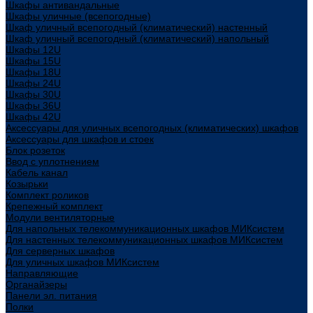
Шкафы антивандальные
Шкафы уличные (всепогодные)
Шкаф уличный всепогодный (климатический) настенный
Шкаф уличный всепогодный (климатический) напольный
Шкафы 12U
Шкафы 15U
Шкафы 18U
Шкафы 24U
Шкафы 30U
Шкафы 36U
Шкафы 42U
Аксессуары для уличных всепогодных (климатических) шкафов
Аксессуары для шкафов и стоек
Блок розеток
Ввод с уплотнением
Кабель канал
Козырьки
Комплект роликов
Крепежный комплект
Модули вентиляторные
Для напольных телекоммуникационных шкафов МИКсистем
Для настенных телекоммуникационных шкафов МИКсистем
Для серверных шкафов
Для уличных шкафов МИКсистем
Направляющие
Органайзеры
Панели эл. питания
Полки