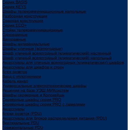
Cерия BASIS
Cерия KEYS
Шкафы телекоммуникационные напольные
Разборная конструкция
Сварная конструкция
Серия ECO+
Стойки телекоммуникационные
Однорамные
Двухрамные
Шкафы антивандальные
Шкафы уличные (всепогодные)
Шкаф уличный всепогодный (климатический) настенный
Шкаф уличный всепогодный (климатический) напольный
Аксессуары для уличных всепогодных (климатических) шкафов
Аксессуары для шкафов и стоек
Блок розеток
Ввод с уплотнением
Кабель канал
Универсальные электротехнические шкафы
Решения на базе УЭШ МИКсистем
Шкафы серверные и Колокейшн
Серверные шкафы серия PRO
Серверные шкафы серии PRO с ламелями
Аксессуары
Блоки розеток (PDU)
Аксессуары для блоков распределения питания (PDU)
Вертикальные PDU
Горизонтальные PDU