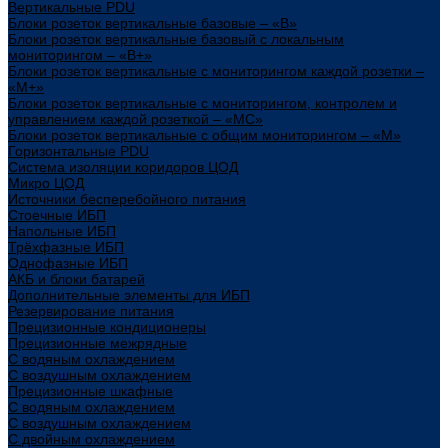
Вертикальные PDU
Блоки розеток вертикальные базовые – «В»
Блоки розеток вертикальные базовый с локальным
мониторингом – «В+»
Блоки розеток вертикальные с мониторингом каждой розетки –
«М+»
Блоки розеток вертикальные с мониторингом, контролем и
управлением каждой розеткой – «МС»
Блоки розеток вертикальные с общим мониторингом – «М»
Горизонтальные PDU
Система изоляции коридоров ЦОД
Микро ЦОД
Источники бесперебойного питания
Стоечные ИБП
Напольные ИБП
Трёхфазные ИБП
Однофазные ИБП
АКБ и блоки батарей
Дополнительные элементы для ИБП
Резервирование питания
Прецизионные кондиционеры
Прецизионные межрядные
С водяным охлаждением
С воздушным охлаждением
Прецизионные шкафные
С водяным охлаждением
С воздушным охлаждением
С двойным охлаждением