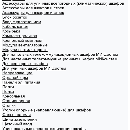
Аксессуары для уличных всепогодных (климатических) шкафов
Аксессуары для шкафов и стоек
Аксессуары для шкафов и стоек
Блок розеток
Ввод с уплотнением
Кабель канал
Козырьки
Комплект роликов
Крепежный комплект
Модули вентиляторные
Модули вентиляторные
Для напольных телекоммуникационных шкафов МИКсистем
Для настенных телекоммуникационных шкафов МИКсистем
Для серверных шкафов
Для уличных шкафов МИКсистем
Направляющие
Органайзеры
Панели эл. питания
Полки
Полки
Консольная
Стационарная
Стенки
Уголки опорные (направляющие) для шкафов
Фальш-панели
Шина заземления
Щеточный ввод
Универсальные электротехнические шкафы