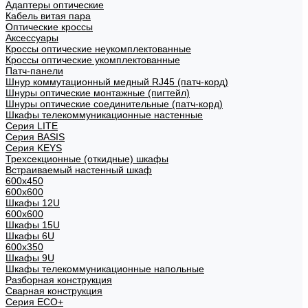
Адаптеры оптические
Кабель витая пара
Оптические кроссы
Аксессуары
Кроссы оптические неукомплектованные
Кроссы оптические укомплектованные
Патч-панели
Шнур коммутационный медный RJ45 (патч-корд)
Шнуры оптические монтажные (пигтейл)
Шнуры оптические соединительные (патч-корд)
Шкафы телекоммуникационные настенные
Cерия LITE
Cерия BASIS
Cерия KEYS
Трехсекционные (откидные) шкафы
Встраиваемый настенный шкаф
600x450
600x600
Шкафы 12U
600x600
Шкафы 15U
Шкафы 6U
600x350
Шкафы 9U
Шкафы телекоммуникационные напольные
Разборная конструкция
Сварная конструкция
Серия ECO+