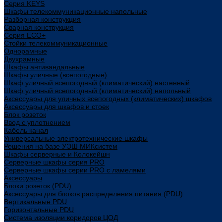
Cерия KEYS
Шкафы телекоммуникационные напольные
Разборная конструкция
Сварная конструкция
Серия ECO+
Стойки телекоммуникационные
Однорамные
Двухрамные
Шкафы антивандальные
Шкафы уличные (всепогодные)
Шкаф уличный всепогодный (климатический) настенный
Шкаф уличный всепогодный (климатический) напольный
Аксессуары для уличных всепогодных (климатических) шкафов
Аксессуары для шкафов и стоек
Блок розеток
Ввод с уплотнением
Кабель канал
Универсальные электротехнические шкафы
Решения на базе УЭШ МИКсистем
Шкафы серверные и Колокейшн
Серверные шкафы серия PRO
Серверные шкафы серии PRO с ламелями
Аксессуары
Блоки розеток (PDU)
Аксессуары для блоков распределения питания (PDU)
Вертикальные PDU
Горизонтальные PDU
Система изоляции коридоров ЦОД