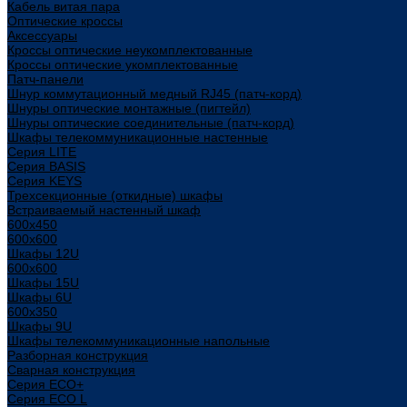
Кабель витая пара
Оптические кроссы
Аксессуары
Кроссы оптические неукомплектованные
Кроссы оптические укомплектованные
Патч-панели
Шнур коммутационный медный RJ45 (патч-корд)
Шнуры оптические монтажные (пигтейл)
Шнуры оптические соединительные (патч-корд)
Шкафы телекоммуникационные настенные
Cерия LITE
Cерия BASIS
Cерия KEYS
Трехсекционные (откидные) шкафы
Встраиваемый настенный шкаф
600x450
600x600
Шкафы 12U
600x600
Шкафы 15U
Шкафы 6U
600x350
Шкафы 9U
Шкафы телекоммуникационные напольные
Разборная конструкция
Сварная конструкция
Серия ECO+
Серия ECO L