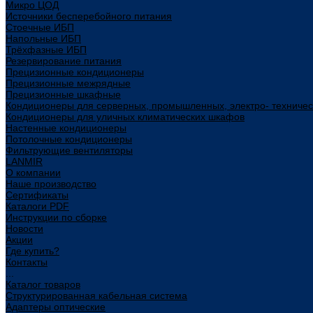
Микро ЦОД
Источники бесперебойного питания
Стоечные ИБП
Напольные ИБП
Трёхфазные ИБП
Резервирование питания
Прецизионные кондиционеры
Прецизионные межрядные
Прецизионные шкафные
Кондиционеры для серверных, промышленных, электро- техниче
Кондиционеры для уличных климатических шкафов
Настенные кондиционеры
Потолочные кондиционеры
Фильтрующие вентиляторы
LANMIR
О компании
Наше производство
Сертификаты
Каталоги PDF
Инструкции по сборке
Новости
Акции
Где купить?
Контакты
...
Каталог товаров
Структурированная кабельная система
Адаптеры оптические