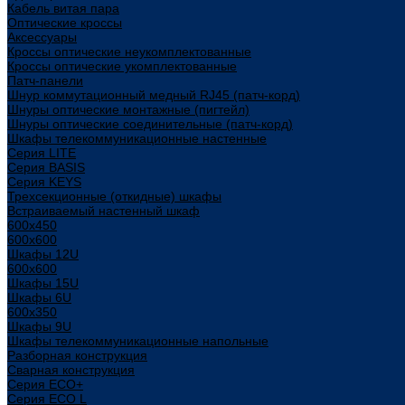
Кабель витая пара
Оптические кроссы
Аксессуары
Кроссы оптические неукомплектованные
Кроссы оптические укомплектованные
Патч-панели
Шнур коммутационный медный RJ45 (патч-корд)
Шнуры оптические монтажные (пигтейл)
Шнуры оптические соединительные (патч-корд)
Шкафы телекоммуникационные настенные
Cерия LITE
Cерия BASIS
Cерия KEYS
Трехсекционные (откидные) шкафы
Встраиваемый настенный шкаф
600x450
600x600
Шкафы 12U
600x600
Шкафы 15U
Шкафы 6U
600x350
Шкафы 9U
Шкафы телекоммуникационные напольные
Разборная конструкция
Сварная конструкция
Серия ECO+
Серия ECO L