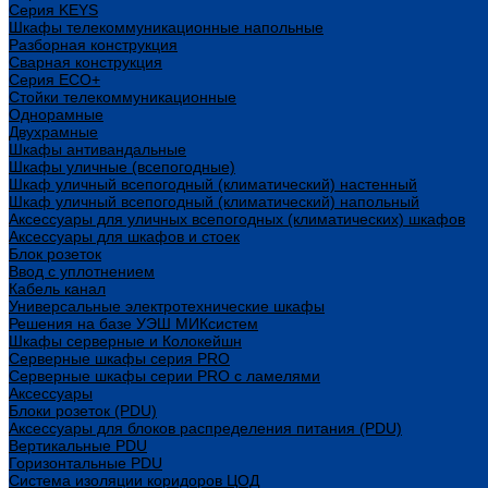
Cерия KEYS
Шкафы телекоммуникационные напольные
Разборная конструкция
Сварная конструкция
Серия ECO+
Стойки телекоммуникационные
Однорамные
Двухрамные
Шкафы антивандальные
Шкафы уличные (всепогодные)
Шкаф уличный всепогодный (климатический) настенный
Шкаф уличный всепогодный (климатический) напольный
Аксессуары для уличных всепогодных (климатических) шкафов
Аксессуары для шкафов и стоек
Блок розеток
Ввод с уплотнением
Кабель канал
Универсальные электротехнические шкафы
Решения на базе УЭШ МИКсистем
Шкафы серверные и Колокейшн
Серверные шкафы серия PRO
Серверные шкафы серии PRO с ламелями
Аксессуары
Блоки розеток (PDU)
Аксессуары для блоков распределения питания (PDU)
Вертикальные PDU
Горизонтальные PDU
Система изоляции коридоров ЦОД