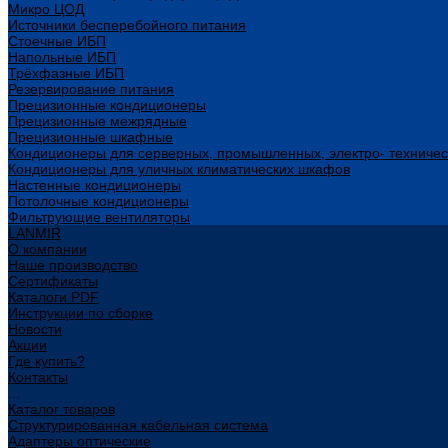
Микро ЦОД
Источники бесперебойного питания
Стоечные ИБП
Напольные ИБП
Трёхфазные ИБП
Резервирование питания
Прецизионные кондиционеры
Прецизионные межрядные
Прецизионные шкафные
Кондиционеры для серверных, промышленных, электро- техниче
Кондиционеры для уличных климатических шкафов
Настенные кондиционеры
Потолочные кондиционеры
Фильтрующие вентиляторы
LANMIR
О компании
Наше производство
Сертификаты
Каталоги PDF
Инструкции по сборке
Новости
Акции
Где купить?
Контакты
...
Каталог товаров
Структурированная кабельная система
Адаптеры оптические