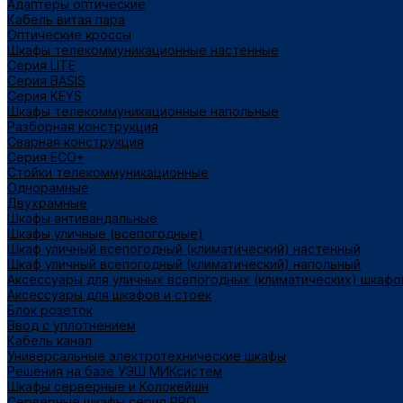
Адаптеры оптические
Кабель витая пара
Оптические кроссы
Шкафы телекоммуникационные настенные
Cерия LITE
Cерия BASIS
Cерия KEYS
Шкафы телекоммуникационные напольные
Разборная конструкция
Сварная конструкция
Серия ECO+
Стойки телекоммуникационные
Однорамные
Двухрамные
Шкафы антивандальные
Шкафы уличные (всепогодные)
Шкаф уличный всепогодный (климатический) настенный
Шкаф уличный всепогодный (климатический) напольный
Аксессуары для уличных всепогодных (климатических) шкафо
Аксессуары для шкафов и стоек
Блок розеток
Ввод с уплотнением
Кабель канал
Универсальные электротехнические шкафы
Решения на базе УЭШ МИКсистем
Шкафы серверные и Колокейшн
Серверные шкафы серия PRO