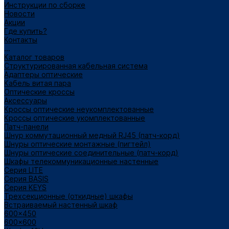
Инструкции по сборке
Новости
Акции
Где купить?
Контакты
...
Каталог товаров
Структурированная кабельная система
Адаптеры оптические
Кабель витая пара
Оптические кроссы
Аксессуары
Кроссы оптические неукомплектованные
Кроссы оптические укомплектованные
Патч-панели
Шнур коммутационный медный RJ45 (патч-корд)
Шнуры оптические монтажные (пигтейл)
Шнуры оптические соединительные (патч-корд)
Шкафы телекоммуникационные настенные
Cерия LITE
Cерия BASIS
Cерия KEYS
Трехсекционные (откидные) шкафы
Встраиваемый настенный шкаф
600x450
600x600