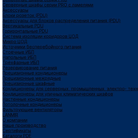
Серверные шкафы серии PRO с ламелями
Аксессуары
Блоки розеток (PDU)
Аксессуары для блоков распределения питания (PDU)
Вертикальные PDU
Горизонтальные PDU
Система изоляции коридоров ЦОД
Микро ЦОД
Источники бесперебойного питания
Стоечные ИБП
Напольные ИБП
Трёхфазные ИБП
Резервирование питания
Прецизионные кондиционеры
Прецизионные межрядные
Прецизионные шкафные
Кондиционеры для серверных, промышленных, электро- тех
Кондиционеры для уличных климатических шкафов
Настенные кондиционеры
Потолочные кондиционеры
Фильтрующие вентиляторы
LANMIR
О компании
Наше производство
Сертификаты
Каталоги PDF