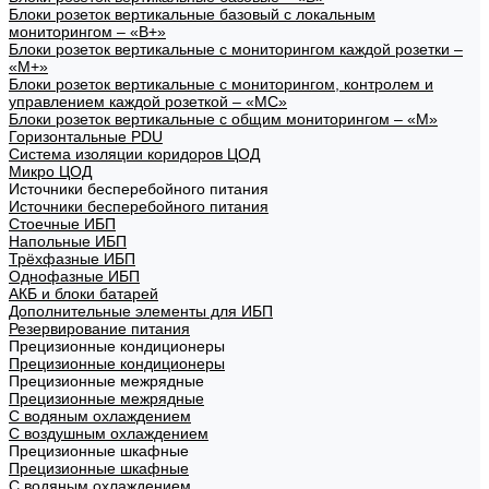
Блоки розеток вертикальные базовый с локальным
мониторингом – «В+»
Блоки розеток вертикальные с мониторингом каждой розетки –
«М+»
Блоки розеток вертикальные с мониторингом, контролем и
управлением каждой розеткой – «МС»
Блоки розеток вертикальные с общим мониторингом – «М»
Горизонтальные PDU
Система изоляции коридоров ЦОД
Микро ЦОД
Источники бесперебойного питания
Источники бесперебойного питания
Стоечные ИБП
Напольные ИБП
Трёхфазные ИБП
Однофазные ИБП
АКБ и блоки батарей
Дополнительные элементы для ИБП
Резервирование питания
Прецизионные кондиционеры
Прецизионные кондиционеры
Прецизионные межрядные
Прецизионные межрядные
С водяным охлаждением
С воздушным охлаждением
Прецизионные шкафные
Прецизионные шкафные
С водяным охлаждением