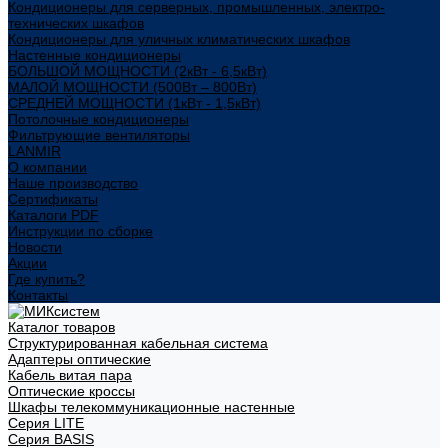
Кондиционеры для серверных, промышленных, электро-
технических шкафов
Кондиционеры для уличных климатических шкафов
Настенные кондиционеры
БОЛЬШОЙ МОЩНОСТИ (2кВт - 6,5кВт)
МАЛОЙ МОЩНОСТИ (500Вт – 800Вт)
СРЕДНЕЙ МОЩНОСТИ (1кВт - 1,5кВт)
Потолочные кондиционеры
Фильтрующие вентиляторы
LANMIR
О компании
Наше производство
Сертификаты
Каталоги PDF
Инструкции по сборке
Новости
Акции
Где купить?
Контакты
Каталог товаров
Структурированная кабельная система
Адаптеры оптические
Кабель витая пара
Оптические кроссы
Шкафы телекоммуникационные настенные
Cерия LITE
Cерия BASIS