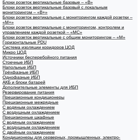
Блоки розеток вертикальные базовые – «В»
Блоки розеток вертикальные базовый с локальным
мониторингом – «В+»
Блоки розеток вертикальные с мониторингом каждой розетки –
«М+»
Блоки розеток вертикальные с мониторингом, контролем и
управлением каждой розеткой – «МС»
Блоки розеток вертикальные с общим мониторингом – «М»
Горизонтальные PDU
Система изоляции коридоров ЦОД
Микро ЦОД
Источники бесперебойного питания
Стоечные ИБП
Напольные ИБП
Трёхфазные ИБП
Однофазные ИБП
АКБ и блоки батарей
Дополнительные элементы для ИБП
Резервирование питания
Прецизионные кондиционеры
Прецизионные межрядные
С водяным охлаждением
С воздушным охлаждением
Прецизионные шкафные
С водяным охлаждением
С воздушным охлаждением
С двойным охлаждением
Кондиционеры для серверных, промышленных, электро-