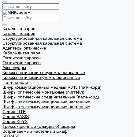
Каталог товаров
Каталог товаров
Структурированная кабельная система
Структурированная кабельная система
Адаптеры оптические
Кабель витая пара
Оптические кроссы
Оптические кроссы
Аксессуары
Кроссы оптические неукомплектованные
Кроссы оптические укомплектованные
Патч-панели
Шнур коммутационный медный RJ45 (патч-корд)
Шнуры оптические монтажные (пигтейл)
Шнуры оптические соединительные (патч-корд)
Шкафы телекоммуникационные настенные
Шкафы телекоммуникационные настенные
Cерия LITE
Cерия BASIS
Cерия KEYS
Трехсекционные (откидные) шкафы
Встраиваемый настенный шкаф
600x450