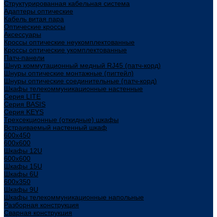
Структурированная кабельная система
Адаптеры оптические
Кабель витая пара
Оптические кроссы
Аксессуары
Кроссы оптические неукомплектованные
Кроссы оптические укомплектованные
Патч-панели
Шнур коммутационный медный RJ45 (патч-корд)
Шнуры оптические монтажные (пигтейл)
Шнуры оптические соединительные (патч-корд)
Шкафы телекоммуникационные настенные
Cерия LITE
Cерия BASIS
Cерия KEYS
Трехсекционные (откидные) шкафы
Встраиваемый настенный шкаф
600x450
600x600
Шкафы 12U
600x600
Шкафы 15U
Шкафы 6U
600x350
Шкафы 9U
Шкафы телекоммуникационные напольные
Разборная конструкция
Сварная конструкция