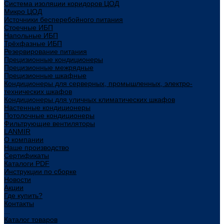
Система изоляции коридоров ЦОД
Микро ЦОД
Источники бесперебойного питания
Стоечные ИБП
Напольные ИБП
Трёхфазные ИБП
Резервирование питания
Прецизионные кондиционеры
Прецизионные межрядные
Прецизионные шкафные
Кондиционеры для серверных, промышленных, электро-
технических шкафов
Кондиционеры для уличных климатических шкафов
Настенные кондиционеры
Потолочные кондиционеры
Фильтрующие вентиляторы
LANMIR
О компании
Наше производство
Сертификаты
Каталоги PDF
Инструкции по сборке
Новости
Акции
Где купить?
Контакты
...
Каталог товаров