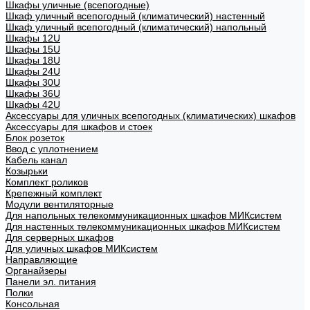
Шкафы уличные (всепогодные)
Шкаф уличный всепогодный (климатический) настенный
Шкаф уличный всепогодный (климатический) напольный
Шкафы 12U
Шкафы 15U
Шкафы 18U
Шкафы 24U
Шкафы 30U
Шкафы 36U
Шкафы 42U
Аксессуары для уличных всепогодных (климатических) шкафов
Аксессуары для шкафов и стоек
Блок розеток
Ввод с уплотнением
Кабель канал
Козырьки
Комплект роликов
Крепежный комплект
Модули вентиляторные
Для напольных телекоммуникационных шкафов МИКсистем
Для настенных телекоммуникационных шкафов МИКсистем
Для серверных шкафов
Для уличных шкафов МИКсистем
Направляющие
Органайзеры
Панели эл. питания
Полки
Консольная