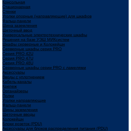
Консольная
Стационарная
Стенки
Уголки опорные (направляющие) для шкафов
Фальш-панели
Шина заземления
Щеточный ввод
Универсальные электротехнические шкафы
Решения на базе УЭШ МИКсистем
Шкафы серверные и Колокейшн
Серверные шкафы серия PRO
Серия PRO 42U
Серия PRO 47U
Серия PRO 48U
Серверные шкафы серии PRO с ламелями
Аксессуары
Вводы с уплотнением
Кабель-каналы
Крепеж
Органайзеры
Полки
Уголки направляющие
Фальш-панели
Шины заземления
Щеточные вводы
Колокейшн
Блоки розеток (PDU)
Аксессуары для блоков распределения питания (PDU)