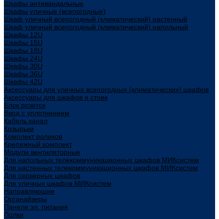
Шкафы антивандальные
Шкафы уличные (всепогодные)
Шкаф уличный всепогодный (климатический) настенный
Шкаф уличный всепогодный (климатический) напольный
Шкафы 12U
Шкафы 15U
Шкафы 18U
Шкафы 24U
Шкафы 30U
Шкафы 36U
Шкафы 42U
Аксессуары для уличных всепогодных (климатических) шкафов
Аксессуары для шкафов и стоек
Блок розеток
Ввод с уплотнением
Кабель канал
Козырьки
Комплект роликов
Крепежный комплект
Модули вентиляторные
Для напольных телекоммуникационных шкафов МИКсистем
Для настенных телекоммуникационных шкафов МИКсистем
Для серверных шкафов
Для уличных шкафов МИКсистем
Направляющие
Органайзеры
Панели эл. питания
Полки