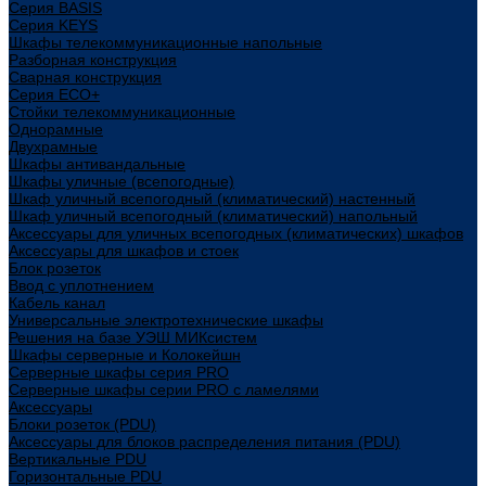
Cерия BASIS
Cерия KEYS
Шкафы телекоммуникационные напольные
Разборная конструкция
Сварная конструкция
Серия ECO+
Стойки телекоммуникационные
Однорамные
Двухрамные
Шкафы антивандальные
Шкафы уличные (всепогодные)
Шкаф уличный всепогодный (климатический) настенный
Шкаф уличный всепогодный (климатический) напольный
Аксессуары для уличных всепогодных (климатических) шкафов
Аксессуары для шкафов и стоек
Блок розеток
Ввод с уплотнением
Кабель канал
Универсальные электротехнические шкафы
Решения на базе УЭШ МИКсистем
Шкафы серверные и Колокейшн
Серверные шкафы серия PRO
Серверные шкафы серии PRO с ламелями
Аксессуары
Блоки розеток (PDU)
Аксессуары для блоков распределения питания (PDU)
Вертикальные PDU
Горизонтальные PDU