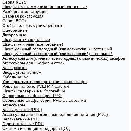
Cерия KEYS
Шкафы телекоммуникационные напольные
Разборная конструкция
Сварная конструкция
Серия ECO+
Стойки телекоммуникационные
Однорамные
Двухрамные
Шкафы антивандальные
Шкафы уличные (всепогодные)
Шкаф уличный всепогодный (климатический) настенный
Шкаф уличный всепогодный (климатический) напольный
Аксессуары для уличных всепогодных (климатических) шкафов
Аксессуары для шкафов и стоек
Блок розеток
Ввод с уплотнением
Кабель канал
Универсальные электротехнические шкафы
Решения на базе УЭШ МИКсистем
Шкафы серверные и Колокейшн
Серверные шкафы серия PRO
Серверные шкафы серии PRO с ламелями
Аксессуары
Блоки розеток (PDU)
Аксессуары для блоков распределения питания (PDU)
Вертикальные PDU
Горизонтальные PDU
Система изоляции коридоров ЦОД