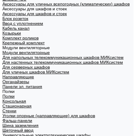
Аксессуары для уличных всепогодных (климатических) шкафов
Аксессуары для шкафов и стоек
Аксессуары для шкафов и стоек
Блок розеток
Ввод с уплотнением
Кабель канал
Козырьки
Комплект роликов
Крепежный комплект
Модули вентиляторные
Модули вентиляторные
Для напольных телекоммуникационных шкафов МИКсистем
Для настенных телекоммуникационных шкафов МИКсистем
Для серверных шкафов
Для уличных шкафов МИКсистем
Направляющие
Органайзеры
Панели эл. питания
Полки
Полки
Консольная
Стационарная
Стенки
Уголки опорные (направляющие) для шкафов
Фальш-панели
Шина заземления
Щеточный ввод
Универсальные электротехнические шкафы