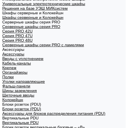
Универсальные электротехнические шкафы
Решения на базе УЭШ МИКсистем
Шкафы серверные и Колокейшн
Шкафы серверные и Колокейшн
Серверные шкафы серия PRO
Серверные шкафы серия PRO
Серия PRO 42U
Серия PRO 47U
Серия PRO 48U
Серверные шкафы серии PRO с ламелями
Аксессуары
Аксессуары
Вводы с уплотнением
Кабель-каналы
Крепеж
Органайзеры
Полки
Уголки направляющие
Фальш-панели
Шины заземления
Щеточные вводы
Колокейшн
Блоки розеток (PDU)
Блоки розеток (PDU)
Аксессуары для блоков распределения питания (PDU)
Вертикальные PDU
Вертикальные PDU
Блоки розеток вертикальные базовые – «В»