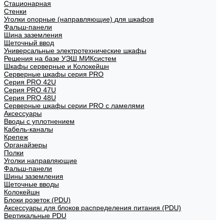
Стационарная
Стенки
Уголки опорные (направляющие) для шкафов
Фальш-панели
Шина заземления
Щеточный ввод
Универсальные электротехнические шкафы
Решения на базе УЭШ МИКсистем
Шкафы серверные и Колокейшн
Серверные шкафы серия PRO
Серия PRO 42U
Серия PRO 47U
Серия PRO 48U
Серверные шкафы серии PRO с ламелями
Аксессуары
Вводы с уплотнением
Кабель-каналы
Крепеж
Органайзеры
Полки
Уголки направляющие
Фальш-панели
Шины заземления
Щеточные вводы
Колокейшн
Блоки розеток (PDU)
Аксессуары для блоков распределения питания (PDU)
Вертикальные PDU