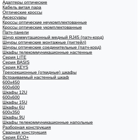
Адаптеры оптические
Кабель витая пара
Оптические кроссы
Аксессуары
Кроссы оптические неукомплектованные
Кроссы оптические укомплектованные
Патч-панели
Шнур коммутационный медный RJ45 (патч-корд)
Шнуры оптические монтажные (пигтейл)
Шнуры оптические соединительные (патч-корд)
Шкафы телекоммуникационные настенные
Cерия LITE
Cерия BASIS
Cерия KEYS
Трехсекционные (откидные) шкафы
Встраиваемый настенный шкаф
600x450
600x600
Шкафы 12U
600x600
Шкафы 15U
Шкафы 6U
600x350
Шкафы 9U
Шкафы телекоммуникационные напольные
Разборная конструкция
Сварная конструкция
Серия ECO+