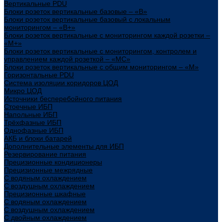
Вертикальные PDU
Блоки розеток вертикальные базовые – «В»
Блоки розеток вертикальные базовый с локальным
мониторингом – «В+»
Блоки розеток вертикальные с мониторингом каждой розетки –
«М+»
Блоки розеток вертикальные с мониторингом, контролем и
управлением каждой розеткой – «МС»
Блоки розеток вертикальные с общим мониторингом – «М»
Горизонтальные PDU
Система изоляции коридоров ЦОД
Микро ЦОД
Источники бесперебойного питания
Стоечные ИБП
Напольные ИБП
Трёхфазные ИБП
Однофазные ИБП
АКБ и блоки батарей
Дополнительные элементы для ИБП
Резервирование питания
Прецизионные кондиционеры
Прецизионные межрядные
С водяным охлаждением
С воздушным охлаждением
Прецизионные шкафные
С водяным охлаждением
С воздушным охлаждением
С двойным охлаждением