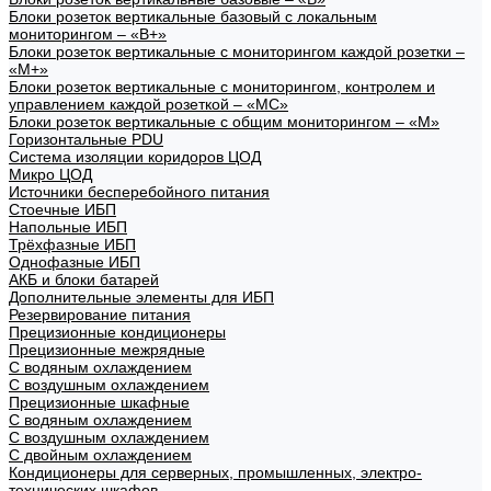
Блоки розеток вертикальные базовый с локальным
мониторингом – «В+»
Блоки розеток вертикальные с мониторингом каждой розетки –
«М+»
Блоки розеток вертикальные с мониторингом, контролем и
управлением каждой розеткой – «МС»
Блоки розеток вертикальные с общим мониторингом – «М»
Горизонтальные PDU
Система изоляции коридоров ЦОД
Микро ЦОД
Источники бесперебойного питания
Стоечные ИБП
Напольные ИБП
Трёхфазные ИБП
Однофазные ИБП
АКБ и блоки батарей
Дополнительные элементы для ИБП
Резервирование питания
Прецизионные кондиционеры
Прецизионные межрядные
С водяным охлаждением
С воздушным охлаждением
Прецизионные шкафные
С водяным охлаждением
С воздушным охлаждением
С двойным охлаждением
Кондиционеры для серверных, промышленных, электро-
технических шкафов