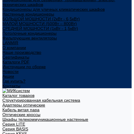
технических шкафов
Кондиционеры для уличных климатических шкафов
Настенные кондиционеры
БОЛЬШОЙ МОЩНОСТИ (2кВт - 6,5кВт)
МАЛОЙ МОЩНОСТИ (500Вт – 800Вт)
СРЕДНЕЙ МОЩНОСТИ (1кВт - 1,5кВт)
Потолочные кондиционеры
Фильтрующие вентиляторы
LANMIR
О компании
Наше производство
Сертификаты
Каталоги PDF
Инструкции по сборке
Новости
Акции
Где купить?
Контакты
Каталог товаров
Структурированная кабельная система
Адаптеры оптические
Кабель витая пара
Оптические кроссы
Шкафы телекоммуникационные настенные
Cерия LITE
Cерия BASIS
Cерия KEYS