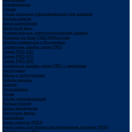
Стационарная
Стенки
Уголки опорные (направляющие) для шкафов
Фальш-панели
Шина заземления
Щеточный ввод
Универсальные электротехнические шкафы
Решения на базе УЭШ МИКсистем
Шкафы серверные и Колокейшн
Серверные шкафы серия PRO
Серия PRO 42U
Серия PRO 47U
Серия PRO 48U
Серверные шкафы серии PRO с ламелями
Аксессуары
Вводы с уплотнением
Кабель-каналы
Крепеж
Органайзеры
Полки
Уголки направляющие
Фальш-панели
Шины заземления
Щеточные вводы
Колокейшн
Блоки розеток (PDU)
Аксессуары для блоков распределения питания (PDU)
Вертикальные PDU