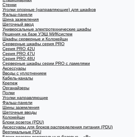
Стенки
Уголки опорные (направляющие) для шкафов
Фальш-панели
Шина заземления
Щеточный ввод
Универсальные электротехнические шкафы
Решения на базе УЭШ МИКсистем
Шкафы серверные и Колокейшн
Серверные шкафы серия PRO
Серия PRO 42U
Серия PRO 47U
Серия PRO 48U
Серверные шкафы серии PRO с ламелями
Аксессуары
Вводы с уплотнением
Кабель-каналы
Крепеж
Органайзеры
Полки
Уголки направляющие
Фальш-панели
Шины заземления
Щеточные вводы
Колокейшн
Блоки розеток (PDU)
Аксессуары для блоков распределения питания (PDU)
Вертикальные PDU
Блоки розеток вертикальные базовые – «В»