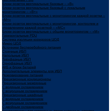
Блоки розеток вертикальные базовые – «В»
Блоки розеток вертикальные базовый с локальным
мониторингом – «В+»
Блоки розеток вертикальные с мониторингом каждой розетки –
«М+»
Блоки розеток вертикальные с мониторингом, контролем и
управлением каждой розеткой – «МС»
Блоки розеток вертикальные с общим мониторингом – «М»
Горизонтальные PDU
Система изоляции коридоров ЦОД
Микро ЦОД
Источники бесперебойного питания
Стоечные ИБП
Напольные ИБП
Трёхфазные ИБП
Однофазные ИБП
АКБ и блоки батарей
Дополнительные элементы для ИБП
Резервирование питания
Прецизионные кондиционеры
Прецизионные межрядные
С водяным охлаждением
С воздушным охлаждением
Прецизионные шкафные
С водяным охлаждением
С воздушным охлаждением
С двойным охлаждением
Кондиционеры для серверных, промышленных, электро-