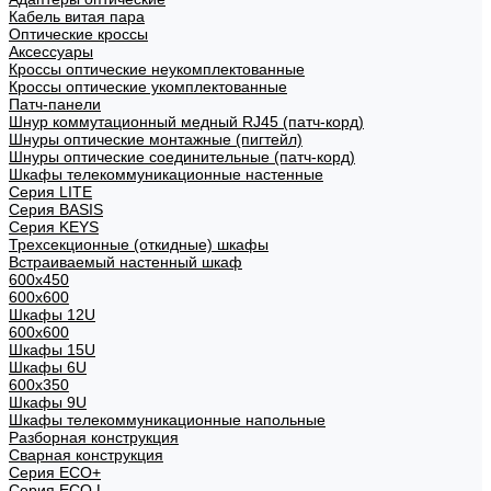
Кабель витая пара
Оптические кроссы
Аксессуары
Кроссы оптические неукомплектованные
Кроссы оптические укомплектованные
Патч-панели
Шнур коммутационный медный RJ45 (патч-корд)
Шнуры оптические монтажные (пигтейл)
Шнуры оптические соединительные (патч-корд)
Шкафы телекоммуникационные настенные
Cерия LITE
Cерия BASIS
Cерия KEYS
Трехсекционные (откидные) шкафы
Встраиваемый настенный шкаф
600x450
600x600
Шкафы 12U
600x600
Шкафы 15U
Шкафы 6U
600x350
Шкафы 9U
Шкафы телекоммуникационные напольные
Разборная конструкция
Сварная конструкция
Серия ECO+
Серия ECO L