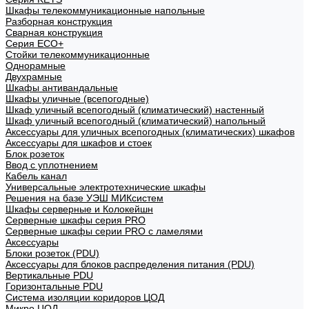
Шкафы телекоммуникационные напольные
Разборная конструкция
Сварная конструкция
Серия ECO+
Стойки телекоммуникационные
Однорамные
Двухрамные
Шкафы антивандальные
Шкафы уличные (всепогодные)
Шкаф уличный всепогодный (климатический) настенный
Шкаф уличный всепогодный (климатический) напольный
Аксессуары для уличных всепогодных (климатических) шкафов
Аксессуары для шкафов и стоек
Блок розеток
Ввод с уплотнением
Кабель канал
Универсальные электротехнические шкафы
Решения на базе УЭШ МИКсистем
Шкафы серверные и Колокейшн
Серверные шкафы серия PRO
Серверные шкафы серии PRO с ламелями
Аксессуары
Блоки розеток (PDU)
Аксессуары для блоков распределения питания (PDU)
Вертикальные PDU
Горизонтальные PDU
Система изоляции коридоров ЦОД
Микро ЦОД