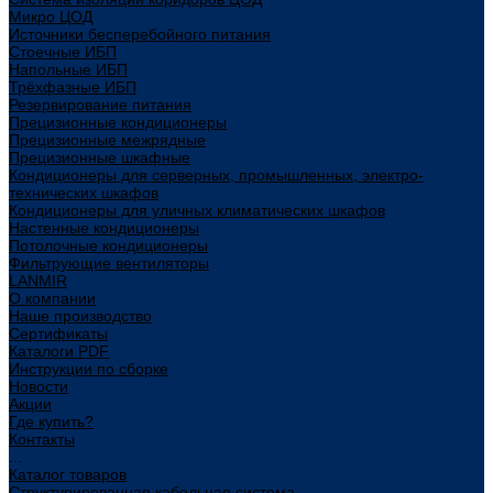
Микро ЦОД
Источники бесперебойного питания
Стоечные ИБП
Напольные ИБП
Трёхфазные ИБП
Резервирование питания
Прецизионные кондиционеры
Прецизионные межрядные
Прецизионные шкафные
Кондиционеры для серверных, промышленных, электро-
технических шкафов
Кондиционеры для уличных климатических шкафов
Настенные кондиционеры
Потолочные кондиционеры
Фильтрующие вентиляторы
LANMIR
О компании
Наше производство
Сертификаты
Каталоги PDF
Инструкции по сборке
Новости
Акции
Где купить?
Контакты
...
Каталог товаров
Структурированная кабельная система