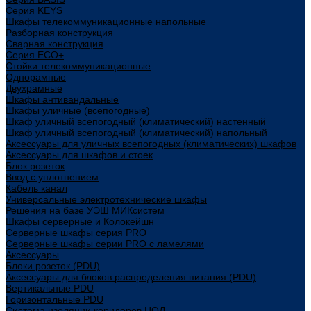
Cерия KEYS
Шкафы телекоммуникационные напольные
Разборная конструкция
Сварная конструкция
Серия ECO+
Стойки телекоммуникационные
Однорамные
Двухрамные
Шкафы антивандальные
Шкафы уличные (всепогодные)
Шкаф уличный всепогодный (климатический) настенный
Шкаф уличный всепогодный (климатический) напольный
Аксессуары для уличных всепогодных (климатических) шкафов
Аксессуары для шкафов и стоек
Блок розеток
Ввод с уплотнением
Кабель канал
Универсальные электротехнические шкафы
Решения на базе УЭШ МИКсистем
Шкафы серверные и Колокейшн
Серверные шкафы серия PRO
Серверные шкафы серии PRO с ламелями
Аксессуары
Блоки розеток (PDU)
Аксессуары для блоков распределения питания (PDU)
Вертикальные PDU
Горизонтальные PDU
Система изоляции коридоров ЦОД