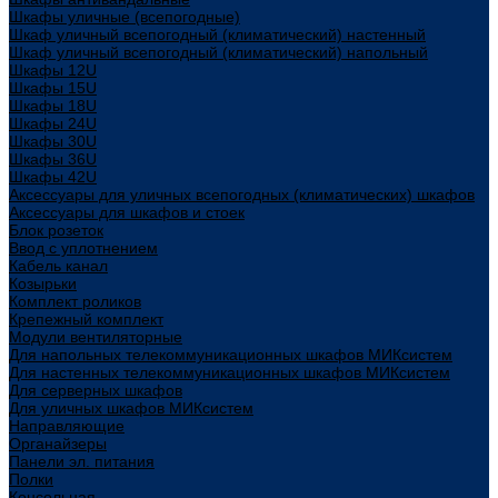
Шкафы уличные (всепогодные)
Шкаф уличный всепогодный (климатический) настенный
Шкаф уличный всепогодный (климатический) напольный
Шкафы 12U
Шкафы 15U
Шкафы 18U
Шкафы 24U
Шкафы 30U
Шкафы 36U
Шкафы 42U
Аксессуары для уличных всепогодных (климатических) шкафов
Аксессуары для шкафов и стоек
Блок розеток
Ввод с уплотнением
Кабель канал
Козырьки
Комплект роликов
Крепежный комплект
Модули вентиляторные
Для напольных телекоммуникационных шкафов МИКсистем
Для настенных телекоммуникационных шкафов МИКсистем
Для серверных шкафов
Для уличных шкафов МИКсистем
Направляющие
Органайзеры
Панели эл. питания
Полки
Консольная