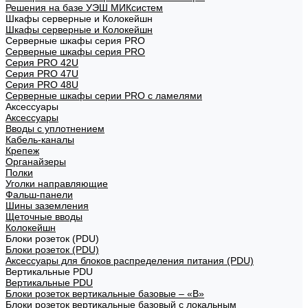
Решения на базе УЭШ МИКсистем
Шкафы серверные и Колокейшн
Шкафы серверные и Колокейшн
Серверные шкафы серия PRO
Серверные шкафы серия PRO
Серия PRO 42U
Серия PRO 47U
Серия PRO 48U
Серверные шкафы серии PRO с ламелями
Аксессуары
Аксессуары
Вводы с уплотнением
Кабель-каналы
Крепеж
Органайзеры
Полки
Уголки направляющие
Фальш-панели
Шины заземления
Щеточные вводы
Колокейшн
Блоки розеток (PDU)
Блоки розеток (PDU)
Аксессуары для блоков распределения питания (PDU)
Вертикальные PDU
Вертикальные PDU
Блоки розеток вертикальные базовые – «В»
Блоки розеток вертикальные базовый с локальным