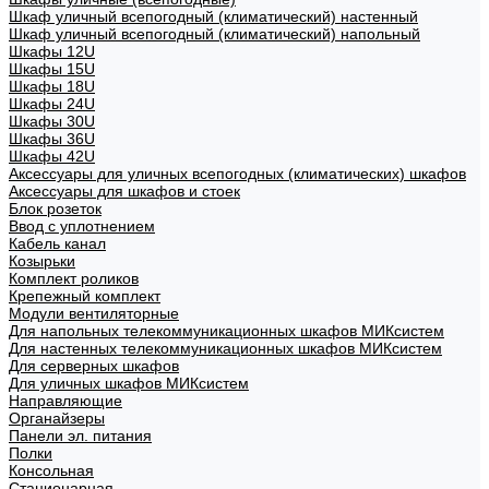
Шкаф уличный всепогодный (климатический) настенный
Шкаф уличный всепогодный (климатический) напольный
Шкафы 12U
Шкафы 15U
Шкафы 18U
Шкафы 24U
Шкафы 30U
Шкафы 36U
Шкафы 42U
Аксессуары для уличных всепогодных (климатических) шкафов
Аксессуары для шкафов и стоек
Блок розеток
Ввод с уплотнением
Кабель канал
Козырьки
Комплект роликов
Крепежный комплект
Модули вентиляторные
Для напольных телекоммуникационных шкафов МИКсистем
Для настенных телекоммуникационных шкафов МИКсистем
Для серверных шкафов
Для уличных шкафов МИКсистем
Направляющие
Органайзеры
Панели эл. питания
Полки
Консольная
Стационарная