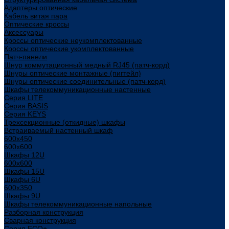
Адаптеры оптические
Кабель витая пара
Оптические кроссы
Аксессуары
Кроссы оптические неукомплектованные
Кроссы оптические укомплектованные
Патч-панели
Шнур коммутационный медный RJ45 (патч-корд)
Шнуры оптические монтажные (пигтейл)
Шнуры оптические соединительные (патч-корд)
Шкафы телекоммуникационные настенные
Cерия LITE
Cерия BASIS
Cерия KEYS
Трехсекционные (откидные) шкафы
Встраиваемый настенный шкаф
600x450
600x600
Шкафы 12U
600x600
Шкафы 15U
Шкафы 6U
600x350
Шкафы 9U
Шкафы телекоммуникационные напольные
Разборная конструкция
Сварная конструкция
Серия ECO+