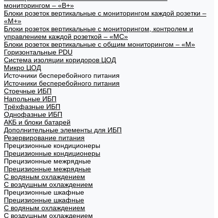
мониторингом – «В+»
Блоки розеток вертикальные с мониторингом каждой розетки –
«М+»
Блоки розеток вертикальные с мониторингом, контролем и
управлением каждой розеткой – «МС»
Блоки розеток вертикальные с общим мониторингом – «М»
Горизонтальные PDU
Система изоляции коридоров ЦОД
Микро ЦОД
Источники бесперебойного питания
Источники бесперебойного питания
Стоечные ИБП
Напольные ИБП
Трёхфазные ИБП
Однофазные ИБП
АКБ и блоки батарей
Дополнительные элементы для ИБП
Резервирование питания
Прецизионные кондиционеры
Прецизионные кондиционеры
Прецизионные межрядные
Прецизионные межрядные
С водяным охлаждением
С воздушным охлаждением
Прецизионные шкафные
Прецизионные шкафные
С водяным охлаждением
С воздушным охлаждением