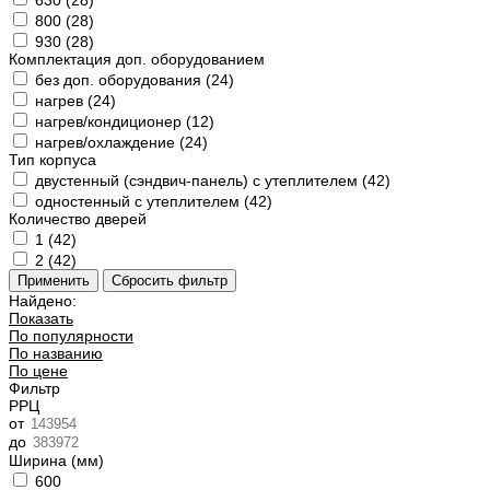
630 (
28
)
800 (
28
)
930 (
28
)
Комплектация доп. оборудованием
без доп. оборудования (
24
)
нагрев (
24
)
нагрев/кондиционер (
12
)
нагрев/охлаждение (
24
)
Тип корпуса
двустенный (сэндвич-панель) с утеплителем (
42
)
одностенный с утеплителем (
42
)
Количество дверей
1 (
42
)
2 (
42
)
Найдено:
Показать
По популярности
По названию
По цене
Фильтр
РРЦ
от
до
Ширина (мм)
600