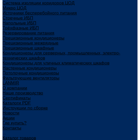
Система изоляции коридоров ЦОД
Микро ЦОД
Источники бесперебойного питания
Стоечные ИБП
Напольные ИБП
Трёхфазные ИБП
Резервирование питания
Прецизионные кондиционеры
Прецизионные межрядные
Прецизионные шкафные
Кондиционеры для серверных, промышленных, электро-
технических шкафов
Кондиционеры для уличных климатических шкафов
Настенные кондиционеры
Потолочные кондиционеры
Фильтрующие вентиляторы
LANMIR
О компании
Наше производство
Сертификаты
Каталоги PDF
Инструкции по сборке
Новости
Акции
Где купить?
Контакты
...
Каталог товаров