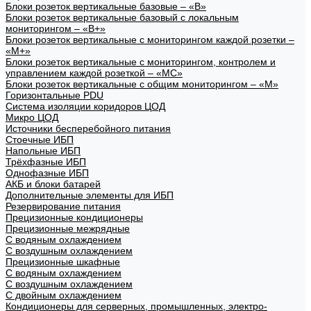
Блоки розеток вертикальные базовые – «В»
Блоки розеток вертикальные базовый с локальным
мониторингом – «В+»
Блоки розеток вертикальные с мониторингом каждой розетки –
«М+»
Блоки розеток вертикальные с мониторингом, контролем и
управлением каждой розеткой – «МС»
Блоки розеток вертикальные с общим мониторингом – «М»
Горизонтальные PDU
Система изоляции коридоров ЦОД
Микро ЦОД
Источники бесперебойного питания
Стоечные ИБП
Напольные ИБП
Трёхфазные ИБП
Однофазные ИБП
АКБ и блоки батарей
Дополнительные элементы для ИБП
Резервирование питания
Прецизионные кондиционеры
Прецизионные межрядные
С водяным охлаждением
С воздушным охлаждением
Прецизионные шкафные
С водяным охлаждением
С воздушным охлаждением
С двойным охлаждением
Кондиционеры для серверных, промышленных, электро-