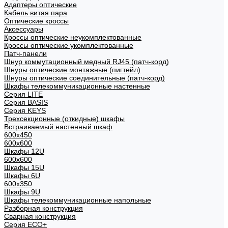
Адаптеры оптические
Кабель витая пара
Оптические кроссы
Аксессуары
Кроссы оптические неукомплектованные
Кроссы оптические укомплектованные
Патч-панели
Шнур коммутационный медный RJ45 (патч-корд)
Шнуры оптические монтажные (пигтейл)
Шнуры оптические соединительные (патч-корд)
Шкафы телекоммуникационные настенные
Cерия LITE
Cерия BASIS
Cерия KEYS
Трехсекционные (откидные) шкафы
Встраиваемый настенный шкаф
600x450
600x600
Шкафы 12U
600x600
Шкафы 15U
Шкафы 6U
600x350
Шкафы 9U
Шкафы телекоммуникационные напольные
Разборная конструкция
Сварная конструкция
Серия ECO+