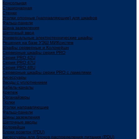
Консольная
Стационарная
Стенки
Уголки опорные (направляющие) для шкафов
Фальш-панели
Шина заземления
Щеточный ввод
Универсальные электротехнические шкафы
Решения на базе УЭШ МИКсистем
Шкафы серверные и Колокейшн
Серверные шкафы серия PRO
Серия PRO 42U
Серия PRO 47U
Серия PRO 48U
Серверные шкафы серии PRO с ламелями
Аксессуары
Вводы с уплотнением
Кабель-каналы
Крепеж
Органайзеры
Полки
Уголки направляющие
Фальш-панели
Шины заземления
Щеточные вводы
Колокейшн
Блоки розеток (PDU)
Аксессуары для блоков распределения питания (PDU)