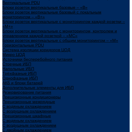
Вертикальные PDU
Блоки розеток вертикальные базовые – «В»
Блоки розеток вертикальные базовый с локальным
мониторингом – «В+»
Блоки розеток вертикальные с мониторингом каждой розетки –
«М+»
Блоки розеток вертикальные с мониторингом, контролем и
управлением каждой розеткой – «МС»
Блоки розеток вертикальные с общим мониторингом – «М»
Горизонтальные PDU
Система изоляции коридоров ЦОД
Микро ЦОД
Источники бесперебойного питания
Стоечные ИБП
Напольные ИБП
Трёхфазные ИБП
Однофазные ИБП
АКБ и блоки батарей
Дополнительные элементы для ИБП
Резервирование питания
Прецизионные кондиционеры
Прецизионные межрядные
С водяным охлаждением
С воздушным охлаждением
Прецизионные шкафные
С водяным охлаждением
С воздушным охлаждением
С двойным охлаждением