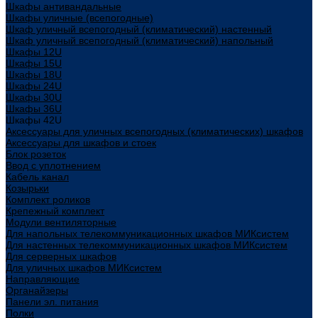
Шкафы антивандальные
Шкафы уличные (всепогодные)
Шкаф уличный всепогодный (климатический) настенный
Шкаф уличный всепогодный (климатический) напольный
Шкафы 12U
Шкафы 15U
Шкафы 18U
Шкафы 24U
Шкафы 30U
Шкафы 36U
Шкафы 42U
Аксессуары для уличных всепогодных (климатических) шкафов
Аксессуары для шкафов и стоек
Блок розеток
Ввод с уплотнением
Кабель канал
Козырьки
Комплект роликов
Крепежный комплект
Модули вентиляторные
Для напольных телекоммуникационных шкафов МИКсистем
Для настенных телекоммуникационных шкафов МИКсистем
Для серверных шкафов
Для уличных шкафов МИКсистем
Направляющие
Органайзеры
Панели эл. питания
Полки