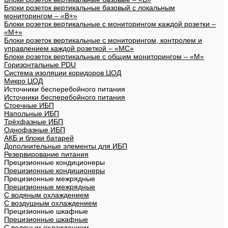
Блоки розеток вертикальные базовый с локальным
мониторингом – «В+»
Блоки розеток вертикальные с мониторингом каждой розетки –
«М+»
Блоки розеток вертикальные с мониторингом, контролем и
управлением каждой розеткой – «МС»
Блоки розеток вертикальные с общим мониторингом – «М»
Горизонтальные PDU
Система изоляции коридоров ЦОД
Микро ЦОД
Источники бесперебойного питания
Источники бесперебойного питания
Стоечные ИБП
Напольные ИБП
Трёхфазные ИБП
Однофазные ИБП
АКБ и блоки батарей
Дополнительные элементы для ИБП
Резервирование питания
Прецизионные кондиционеры
Прецизионные кондиционеры
Прецизионные межрядные
Прецизионные межрядные
С водяным охлаждением
С воздушным охлаждением
Прецизионные шкафные
Прецизионные шкафные
С водяным охлаждением