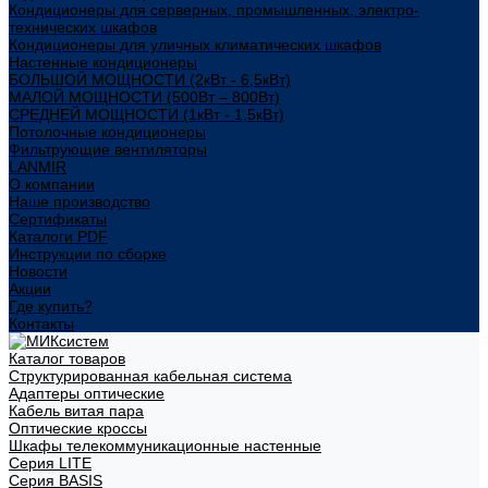
Кондиционеры для серверных, промышленных, электро-
технических шкафов
Кондиционеры для уличных климатических шкафов
Настенные кондиционеры
БОЛЬШОЙ МОЩНОСТИ (2кВт - 6,5кВт)
МАЛОЙ МОЩНОСТИ (500Вт – 800Вт)
СРЕДНЕЙ МОЩНОСТИ (1кВт - 1,5кВт)
Потолочные кондиционеры
Фильтрующие вентиляторы
LANMIR
О компании
Наше производство
Сертификаты
Каталоги PDF
Инструкции по сборке
Новости
Акции
Где купить?
Контакты
Каталог товаров
Структурированная кабельная система
Адаптеры оптические
Кабель витая пара
Оптические кроссы
Шкафы телекоммуникационные настенные
Cерия LITE
Cерия BASIS