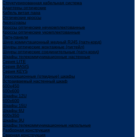
Структурированная кабельная система
Адаптеры оптические
Кабель витая пара
Оптические кроссы
Аксессуары
Кроссы оптические неукомплектованные
Кроссы оптические укомплектованные
Патч-панели
Шнур коммутационный медный RJ45 (патч-корд)
Шнуры оптические монтажные (пигтейл)
Шнуры оптические соединительные (патч-корд)
Шкафы телекоммуникационные настенные
Cерия LITE
Cерия BASIS
Cерия KEYS
Трехсекционные (откидные) шкафы
Встраиваемый настенный шкаф
600x450
600x600
Шкафы 12U
600x600
Шкафы 15U
Шкафы 6U
600x350
Шкафы 9U
Шкафы телекоммуникационные напольные
Разборная конструкция
Сварная конструкция