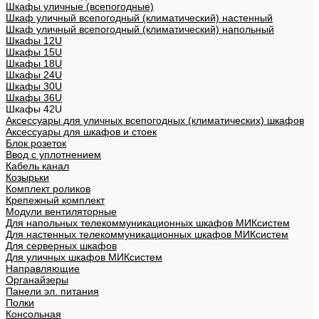
Шкафы уличные (всепогодные)
Шкаф уличный всепогодный (климатический) настенный
Шкаф уличный всепогодный (климатический) напольный
Шкафы 12U
Шкафы 15U
Шкафы 18U
Шкафы 24U
Шкафы 30U
Шкафы 36U
Шкафы 42U
Аксессуары для уличных всепогодных (климатических) шкафов
Аксессуары для шкафов и стоек
Блок розеток
Ввод с уплотнением
Кабель канал
Козырьки
Комплект роликов
Крепежный комплект
Модули вентиляторные
Для напольных телекоммуникационных шкафов МИКсистем
Для настенных телекоммуникационных шкафов МИКсистем
Для серверных шкафов
Для уличных шкафов МИКсистем
Направляющие
Органайзеры
Панели эл. питания
Полки
Консольная