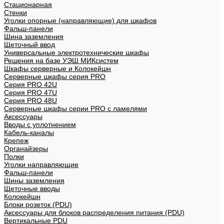
Стационарная
Стенки
Уголки опорные (направляющие) для шкафов
Фальш-панели
Шина заземления
Щеточный ввод
Универсальные электротехнические шкафы
Решения на базе УЭШ МИКсистем
Шкафы серверные и Колокейшн
Серверные шкафы серия PRO
Серия PRO 42U
Серия PRO 47U
Серия PRO 48U
Серверные шкафы серии PRO с ламелями
Аксессуары
Вводы с уплотнением
Кабель-каналы
Крепеж
Органайзеры
Полки
Уголки направляющие
Фальш-панели
Шины заземления
Щеточные вводы
Колокейшн
Блоки розеток (PDU)
Аксессуары для блоков распределения питания (PDU)
Вертикальные PDU