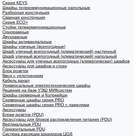
Cерия KEYS
Шкафы телекоммуникационные напольные
Разборная конструкция
Сварная конструкция
Серия ECO+
Стойки телекоммуникационные
Однорамные
Двухрамные
Шкафы антивандальные
Шкафы уличные (всепогодные)
Шкаф уличный всепогодный (климатический) настенный
Шкаф уличный всепогодный (климатический) напольный
Аксессуары для уличных всепогодных (климатических) шкафов
Аксессуары для шкафов и стоек
Блок розеток
Ввод с уплотнением
Кабель канал
Универсальные электротехнические шкафы
Решения на базе УЭШ МИКсистем
Шкафы серверные и Колокейшн
Серверные шкафы серия PRO
Серверные шкафы серии PRO с ламелями
Аксессуары
Блоки розеток (PDU)
Аксессуары для блоков распределения питания (PDU)
Вертикальные PDU
Горизонтальные PDU
Система изоляции коридоров ЦОД