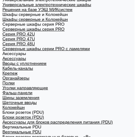
Универсальные электротехнические шкафы
Решения на базе УЭШ МИКсистем
Шкафы серверные и Колокейшн
Шкафы серверные и Колокейшн
Серверные шкафы серия PRO
Серверные шкафы серия PRO
Серия PRO 42U
Серия PRO 47U
Серия PRO 48U
Серверные шкафы серии PRO с ламелями
Аксессуары
Аксессуары
Вводы с уплотнением
Кабель-каналы
Крепеж
Органайзеры
Полки
Уголки направляющие
Фальш-панели
Шины заземления
Щеточные вводы
Колокейшн
Блоки розеток (PDU)
Блоки розеток (PDU)
Аксессуары для блоков распределения питания (PDU)
Вертикальные PDU
Вертикальные PDU
Блоки розеток вертикальные базовые – «В»