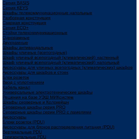
Cерия BASIS
Cерия KEYS
Шкафы телекоммуникационные напольные
Разборная конструкция
Сварная конструкция
Серия ECO+
Стойки телекоммуникационные
Однорамные
Двухрамные
Шкафы антивандальные
Шкафы уличные (всепогодные)
Шкаф уличный всепогодный (климатический) настенный
Шкаф уличный всепогодный (климатический) напольный
Аксессуары для уличных всепогодных (климатических) шкафов
Аксессуары для шкафов и стоек
Блок розеток
Ввод с уплотнением
Кабель канал
Универсальные электротехнические шкафы
Решения на базе УЭШ МИКсистем
Шкафы серверные и Колокейшн
Серверные шкафы серия PRO
Серверные шкафы серии PRO с ламелями
Аксессуары
Блоки розеток (PDU)
Аксессуары для блоков распределения питания (PDU)
Вертикальные PDU
Горизонтальные PDU