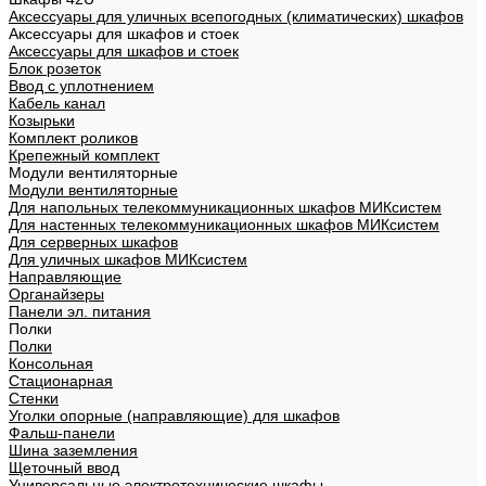
Аксессуары для уличных всепогодных (климатических) шкафов
Аксессуары для шкафов и стоек
Аксессуары для шкафов и стоек
Блок розеток
Ввод с уплотнением
Кабель канал
Козырьки
Комплект роликов
Крепежный комплект
Модули вентиляторные
Модули вентиляторные
Для напольных телекоммуникационных шкафов МИКсистем
Для настенных телекоммуникационных шкафов МИКсистем
Для серверных шкафов
Для уличных шкафов МИКсистем
Направляющие
Органайзеры
Панели эл. питания
Полки
Полки
Консольная
Стационарная
Стенки
Уголки опорные (направляющие) для шкафов
Фальш-панели
Шина заземления
Щеточный ввод
Универсальные электротехнические шкафы