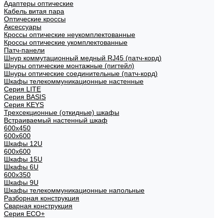
Адаптеры оптические
Кабель витая пара
Оптические кроссы
Аксессуары
Кроссы оптические неукомплектованные
Кроссы оптические укомплектованные
Патч-панели
Шнур коммутационный медный RJ45 (патч-корд)
Шнуры оптические монтажные (пигтейл)
Шнуры оптические соединительные (патч-корд)
Шкафы телекоммуникационные настенные
Cерия LITE
Cерия BASIS
Cерия KEYS
Трехсекционные (откидные) шкафы
Встраиваемый настенный шкаф
600x450
600x600
Шкафы 12U
600x600
Шкафы 15U
Шкафы 6U
600x350
Шкафы 9U
Шкафы телекоммуникационные напольные
Разборная конструкция
Сварная конструкция
Серия ECO+