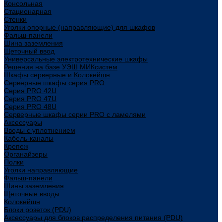
Консольная
Стационарная
Стенки
Уголки опорные (направляющие) для шкафов
Фальш-панели
Шина заземления
Щеточный ввод
Универсальные электротехнические шкафы
Решения на базе УЭШ МИКсистем
Шкафы серверные и Колокейшн
Серверные шкафы серия PRO
Серия PRO 42U
Серия PRO 47U
Серия PRO 48U
Серверные шкафы серии PRO с ламелями
Аксессуары
Вводы с уплотнением
Кабель-каналы
Крепеж
Органайзеры
Полки
Уголки направляющие
Фальш-панели
Шины заземления
Щеточные вводы
Колокейшн
Блоки розеток (PDU)
Аксессуары для блоков распределения питания (PDU)