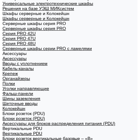
Универсальные электротехнические шкафы
Решения на базе УЭШ МИКсистем
Шкафы серверные и Колокейшн
Шкафы серверные и Колокейшн
Серверные шкафы серия PRO
Серверные шкафы серия PRO
Серия PRO 42U
Серия PRO 47U
Серия PRO 48U
Серверные шкафы серии PRO с ламелями
Аксессуары
Аксессуары
Вводы с уплотнением
Кабель-каналы
Крепеж
Органайзеры
Полки
Уголки направляющие
Фальш-панели
Шины заземления
Щеточные вводы
Колокейшн
Блоки розеток (PDU)
Блоки розеток (PDU)
Аксессуары для блоков распределения питания (PDU)
Вертикальные PDU
Вертикальные PDU
Блоки розеток вертикальные базовые – «В»