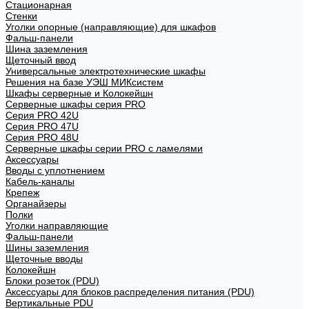
Стационарная
Стенки
Уголки опорные (направляющие) для шкафов
Фальш-панели
Шина заземления
Щеточный ввод
Универсальные электротехнические шкафы
Решения на базе УЭШ МИКсистем
Шкафы серверные и Колокейшн
Серверные шкафы серия PRO
Серия PRO 42U
Серия PRO 47U
Серия PRO 48U
Серверные шкафы серии PRO с ламелями
Аксессуары
Вводы с уплотнением
Кабель-каналы
Крепеж
Органайзеры
Полки
Уголки направляющие
Фальш-панели
Шины заземления
Щеточные вводы
Колокейшн
Блоки розеток (PDU)
Аксессуары для блоков распределения питания (PDU)
Вертикальные PDU