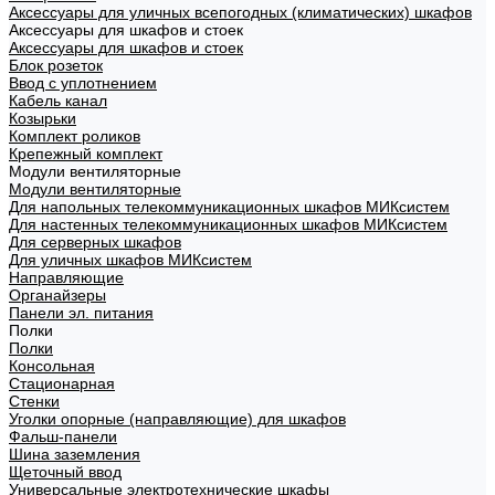
Аксессуары для уличных всепогодных (климатических) шкафов
Аксессуары для шкафов и стоек
Аксессуары для шкафов и стоек
Блок розеток
Ввод с уплотнением
Кабель канал
Козырьки
Комплект роликов
Крепежный комплект
Модули вентиляторные
Модули вентиляторные
Для напольных телекоммуникационных шкафов МИКсистем
Для настенных телекоммуникационных шкафов МИКсистем
Для серверных шкафов
Для уличных шкафов МИКсистем
Направляющие
Органайзеры
Панели эл. питания
Полки
Полки
Консольная
Стационарная
Стенки
Уголки опорные (направляющие) для шкафов
Фальш-панели
Шина заземления
Щеточный ввод
Универсальные электротехнические шкафы