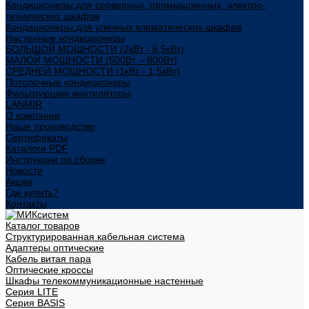
Кондиционеры для серверных, промышленных, электро-
технических шкафов
Кондиционеры для уличных климатических шкафов
Настенные кондиционеры
БОЛЬШОЙ МОЩНОСТИ (2кВт - 6,5кВт)
МАЛОЙ МОЩНОСТИ (500Вт – 800Вт)
СРЕДНЕЙ МОЩНОСТИ (1кВт - 1,5кВт)
Потолочные кондиционеры
Фильтрующие вентиляторы
LANMIR
О компании
Наше производство
Сертификаты
Каталоги PDF
Инструкции по сборке
Новости
Акции
Где купить?
Контакты
Каталог товаров
Структурированная кабельная система
Адаптеры оптические
Кабель витая пара
Оптические кроссы
Шкафы телекоммуникационные настенные
Cерия LITE
Cерия BASIS