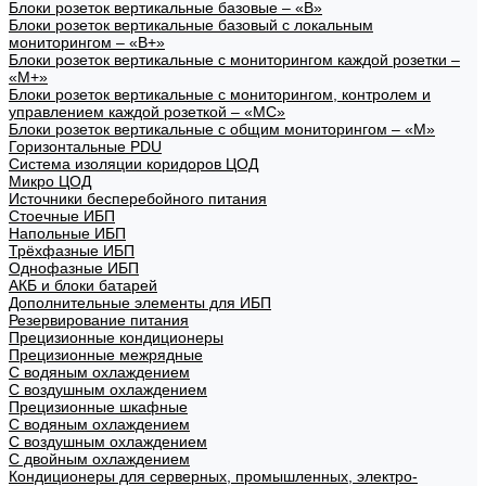
Блоки розеток вертикальные базовые – «В»
Блоки розеток вертикальные базовый с локальным
мониторингом – «В+»
Блоки розеток вертикальные с мониторингом каждой розетки –
«М+»
Блоки розеток вертикальные с мониторингом, контролем и
управлением каждой розеткой – «МС»
Блоки розеток вертикальные с общим мониторингом – «М»
Горизонтальные PDU
Система изоляции коридоров ЦОД
Микро ЦОД
Источники бесперебойного питания
Стоечные ИБП
Напольные ИБП
Трёхфазные ИБП
Однофазные ИБП
АКБ и блоки батарей
Дополнительные элементы для ИБП
Резервирование питания
Прецизионные кондиционеры
Прецизионные межрядные
С водяным охлаждением
С воздушным охлаждением
Прецизионные шкафные
С водяным охлаждением
С воздушным охлаждением
С двойным охлаждением
Кондиционеры для серверных, промышленных, электро-