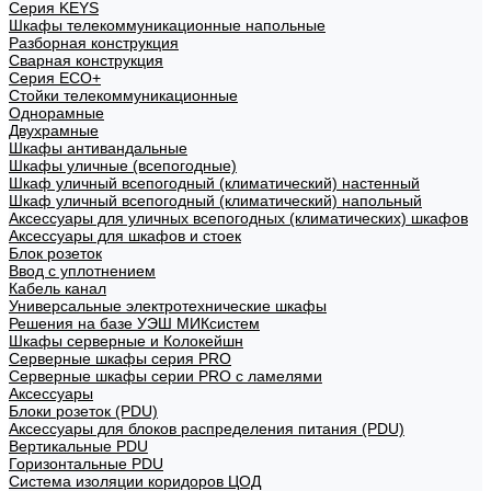
Cерия KEYS
Шкафы телекоммуникационные напольные
Разборная конструкция
Сварная конструкция
Серия ECO+
Стойки телекоммуникационные
Однорамные
Двухрамные
Шкафы антивандальные
Шкафы уличные (всепогодные)
Шкаф уличный всепогодный (климатический) настенный
Шкаф уличный всепогодный (климатический) напольный
Аксессуары для уличных всепогодных (климатических) шкафов
Аксессуары для шкафов и стоек
Блок розеток
Ввод с уплотнением
Кабель канал
Универсальные электротехнические шкафы
Решения на базе УЭШ МИКсистем
Шкафы серверные и Колокейшн
Серверные шкафы серия PRO
Серверные шкафы серии PRO с ламелями
Аксессуары
Блоки розеток (PDU)
Аксессуары для блоков распределения питания (PDU)
Вертикальные PDU
Горизонтальные PDU
Система изоляции коридоров ЦОД