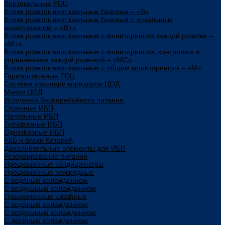
Вертикальные PDU
Блоки розеток вертикальные базовые – «В»
Блоки розеток вертикальные базовый с локальным
мониторингом – «В+»
Блоки розеток вертикальные с мониторингом каждой розетки –
«М+»
Блоки розеток вертикальные с мониторингом, контролем и
управлением каждой розеткой – «МС»
Блоки розеток вертикальные с общим мониторингом – «М»
Горизонтальные PDU
Система изоляции коридоров ЦОД
Микро ЦОД
Источники бесперебойного питания
Стоечные ИБП
Напольные ИБП
Трёхфазные ИБП
Однофазные ИБП
АКБ и блоки батарей
Дополнительные элементы для ИБП
Резервирование питания
Прецизионные кондиционеры
Прецизионные межрядные
С водяным охлаждением
С воздушным охлаждением
Прецизионные шкафные
С водяным охлаждением
С воздушным охлаждением
С двойным охлаждением