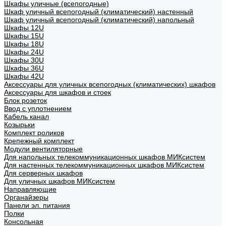
Шкафы уличные (всепогодные)
Шкаф уличный всепогодный (климатический) настенный
Шкаф уличный всепогодный (климатический) напольный
Шкафы 12U
Шкафы 15U
Шкафы 18U
Шкафы 24U
Шкафы 30U
Шкафы 36U
Шкафы 42U
Аксессуары для уличных всепогодных (климатических) шкафов
Аксессуары для шкафов и стоек
Блок розеток
Ввод с уплотнением
Кабель канал
Козырьки
Комплект роликов
Крепежный комплект
Модули вентиляторные
Для напольных телекоммуникационных шкафов МИКсистем
Для настенных телекоммуникационных шкафов МИКсистем
Для серверных шкафов
Для уличных шкафов МИКсистем
Направляющие
Органайзеры
Панели эл. питания
Полки
Консольная