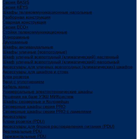
Cерия BASIS
Cерия KEYS
Шкафы телекоммуникационные напольные
Разборная конструкция
Сварная конструкция
Серия ECO+
Стойки телекоммуникационные
Однорамные
Двухрамные
Шкафы антивандальные
Шкафы уличные (всепогодные)
Шкаф уличный всепогодный (климатический) настенный
Шкаф уличный всепогодный (климатический) напольный
Аксессуары для уличных всепогодных (климатических) шкафов
Аксессуары для шкафов и стоек
Блок розеток
Ввод с уплотнением
Кабель канал
Универсальные электротехнические шкафы
Решения на базе УЭШ МИКсистем
Шкафы серверные и Колокейшн
Серверные шкафы серия PRO
Серверные шкафы серии PRO с ламелями
Аксессуары
Блоки розеток (PDU)
Аксессуары для блоков распределения питания (PDU)
Вертикальные PDU
Горизонтальные PDU