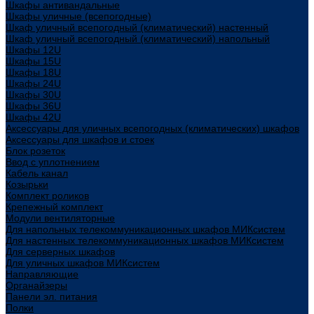
Шкафы антивандальные
Шкафы уличные (всепогодные)
Шкаф уличный всепогодный (климатический) настенный
Шкаф уличный всепогодный (климатический) напольный
Шкафы 12U
Шкафы 15U
Шкафы 18U
Шкафы 24U
Шкафы 30U
Шкафы 36U
Шкафы 42U
Аксессуары для уличных всепогодных (климатических) шкафов
Аксессуары для шкафов и стоек
Блок розеток
Ввод с уплотнением
Кабель канал
Козырьки
Комплект роликов
Крепежный комплект
Модули вентиляторные
Для напольных телекоммуникационных шкафов МИКсистем
Для настенных телекоммуникационных шкафов МИКсистем
Для серверных шкафов
Для уличных шкафов МИКсистем
Направляющие
Органайзеры
Панели эл. питания
Полки