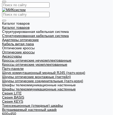
Каталог товаров
Каталог товаров
Структурированная кабельная система
Структурированная кабельная система
Адаптеры оптические
Кабель витая пара
Оптические кроссы
Оптические кроссы
Аксессуары
Кроссы оптические неукомплектованные
Кроссы оптические укомплектованные
Патч-панели
Шнур коммутационный медный RJ45 (патч-корд)
Шнуры оптические монтажные (пигтейл)
Шнуры оптические соединительные (патч-корд)
Шкафы телекоммуникационные настенные
Шкафы телекоммуникационные настенные
Cерия LITE
Cерия BASIS
Cерия KEYS
Трехсекционные (откидные) шкафы
Встраиваемый настенный шкаф
600x450