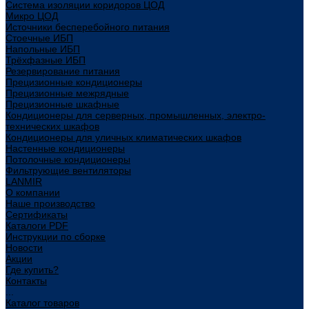
Система изоляции коридоров ЦОД
Микро ЦОД
Источники бесперебойного питания
Стоечные ИБП
Напольные ИБП
Трёхфазные ИБП
Резервирование питания
Прецизионные кондиционеры
Прецизионные межрядные
Прецизионные шкафные
Кондиционеры для серверных, промышленных, электро-
технических шкафов
Кондиционеры для уличных климатических шкафов
Настенные кондиционеры
Потолочные кондиционеры
Фильтрующие вентиляторы
LANMIR
О компании
Наше производство
Сертификаты
Каталоги PDF
Инструкции по сборке
Новости
Акции
Где купить?
Контакты
...
Каталог товаров