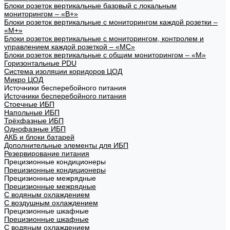
Блоки розеток вертикальные базовый с локальным
мониторингом – «В+»
Блоки розеток вертикальные с мониторингом каждой розетки –
«М+»
Блоки розеток вертикальные с мониторингом, контролем и
управлением каждой розеткой – «МС»
Блоки розеток вертикальные с общим мониторингом – «М»
Горизонтальные PDU
Система изоляции коридоров ЦОД
Микро ЦОД
Источники бесперебойного питания
Источники бесперебойного питания
Стоечные ИБП
Напольные ИБП
Трёхфазные ИБП
Однофазные ИБП
АКБ и блоки батарей
Дополнительные элементы для ИБП
Резервирование питания
Прецизионные кондиционеры
Прецизионные кондиционеры
Прецизионные межрядные
Прецизионные межрядные
С водяным охлаждением
С воздушным охлаждением
Прецизионные шкафные
Прецизионные шкафные
С водяным охлаждением