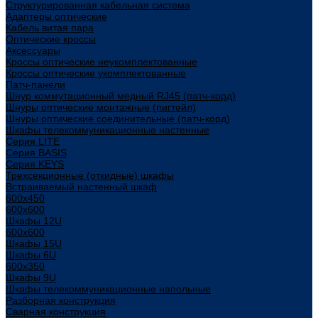
Структурированная кабельная система
Адаптеры оптические
Кабель витая пара
Оптические кроссы
Аксессуары
Кроссы оптические неукомплектованные
Кроссы оптические укомплектованные
Патч-панели
Шнур коммутационный медный RJ45 (патч-корд)
Шнуры оптические монтажные (пигтейл)
Шнуры оптические соединительные (патч-корд)
Шкафы телекоммуникационные настенные
Cерия LITE
Cерия BASIS
Cерия KEYS
Трехсекционные (откидные) шкафы
Встраиваемый настенный шкаф
600x450
600x600
Шкафы 12U
600x600
Шкафы 15U
Шкафы 6U
600x350
Шкафы 9U
Шкафы телекоммуникационные напольные
Разборная конструкция
Сварная конструкция