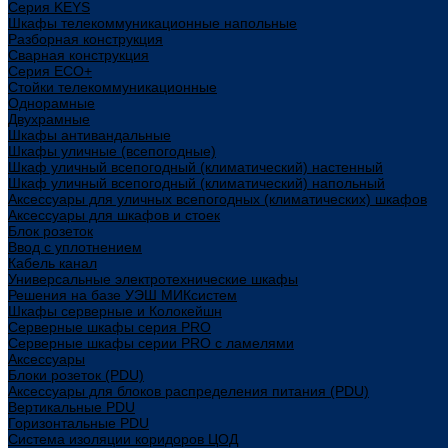
Cерия KEYS
Шкафы телекоммуникационные напольные
Разборная конструкция
Сварная конструкция
Серия ECO+
Стойки телекоммуникационные
Однорамные
Двухрамные
Шкафы антивандальные
Шкафы уличные (всепогодные)
Шкаф уличный всепогодный (климатический) настенный
Шкаф уличный всепогодный (климатический) напольный
Аксессуары для уличных всепогодных (климатических) шкафов
Аксессуары для шкафов и стоек
Блок розеток
Ввод с уплотнением
Кабель канал
Универсальные электротехнические шкафы
Решения на базе УЭШ МИКсистем
Шкафы серверные и Колокейшн
Серверные шкафы серия PRO
Серверные шкафы серии PRO с ламелями
Аксессуары
Блоки розеток (PDU)
Аксессуары для блоков распределения питания (PDU)
Вертикальные PDU
Горизонтальные PDU
Система изоляции коридоров ЦОД