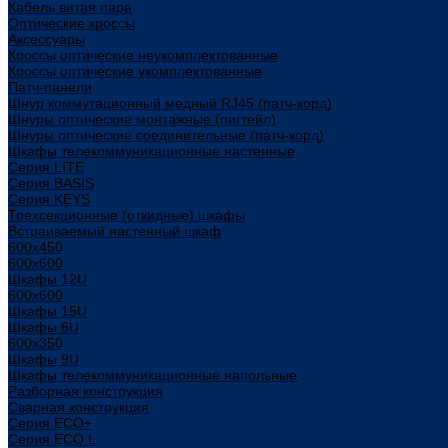
Кабель витая пара
Оптические кроссы
Аксессуары
Кроссы оптические неукомплектованные
Кроссы оптические укомплектованные
Патч-панели
Шнур коммутационный медный RJ45 (патч-корд)
Шнуры оптические монтажные (пигтейл)
Шнуры оптические соединительные (патч-корд)
Шкафы телекоммуникационные настенные
Cерия LITE
Cерия BASIS
Cерия KEYS
Трехсекционные (откидные) шкафы
Встраиваемый настенный шкаф
600x450
600x600
Шкафы 12U
600x600
Шкафы 15U
Шкафы 6U
600x350
Шкафы 9U
Шкафы телекоммуникационные напольные
Разборная конструкция
Сварная конструкция
Серия ECO+
Серия ECO L