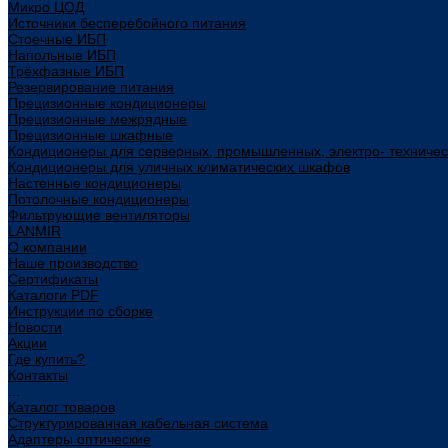
Микро ЦОД
Источники бесперебойного питания
Стоечные ИБП
Напольные ИБП
Трёхфазные ИБП
Резервирование питания
Прецизионные кондиционеры
Прецизионные межрядные
Прецизионные шкафные
Кондиционеры для серверных, промышленных, электро- техниче
Кондиционеры для уличных климатических шкафов
Настенные кондиционеры
Потолочные кондиционеры
Фильтрующие вентиляторы
LANMIR
О компании
Наше производство
Сертификаты
Каталоги PDF
Инструкции по сборке
Новости
Акции
Где купить?
Контакты
...
Каталог товаров
Структурированная кабельная система
Адаптеры оптические