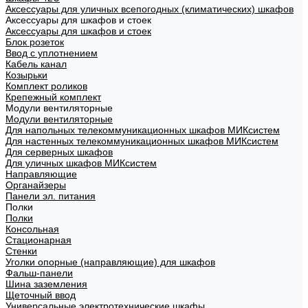
Аксессуары для уличных всепогодных (климатических) шкафов
Аксессуары для шкафов и стоек
Аксессуары для шкафов и стоек
Блок розеток
Ввод с уплотнением
Кабель канал
Козырьки
Комплект роликов
Крепежный комплект
Модули вентиляторные
Модули вентиляторные
Для напольных телекоммуникационных шкафов МИКсистем
Для настенных телекоммуникационных шкафов МИКсистем
Для серверных шкафов
Для уличных шкафов МИКсистем
Направляющие
Органайзеры
Панели эл. питания
Полки
Полки
Консольная
Стационарная
Стенки
Уголки опорные (направляющие) для шкафов
Фальш-панели
Шина заземления
Щеточный ввод
Универсальные электротехнические шкафы