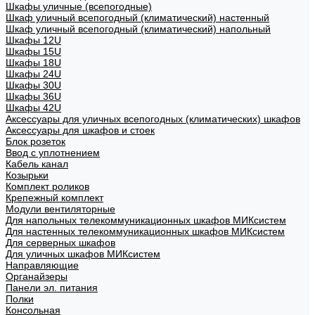
Шкафы уличные (всепогодные)
Шкаф уличный всепогодный (климатический) настенный
Шкаф уличный всепогодный (климатический) напольный
Шкафы 12U
Шкафы 15U
Шкафы 18U
Шкафы 24U
Шкафы 30U
Шкафы 36U
Шкафы 42U
Аксессуары для уличных всепогодных (климатических) шкафов
Аксессуары для шкафов и стоек
Блок розеток
Ввод с уплотнением
Кабель канал
Козырьки
Комплект роликов
Крепежный комплект
Модули вентиляторные
Для напольных телекоммуникационных шкафов МИКсистем
Для настенных телекоммуникационных шкафов МИКсистем
Для серверных шкафов
Для уличных шкафов МИКсистем
Направляющие
Органайзеры
Панели эл. питания
Полки
Консольная