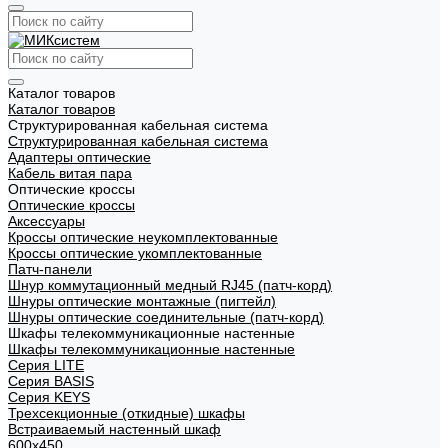
Каталог товаров
Каталог товаров
Структурированная кабельная система
Структурированная кабельная система
Адаптеры оптические
Кабель витая пара
Оптические кроссы
Оптические кроссы
Аксессуары
Кроссы оптические неукомплектованные
Кроссы оптические укомплектованные
Патч-панели
Шнур коммутационный медный RJ45 (патч-корд)
Шнуры оптические монтажные (пигтейл)
Шнуры оптические соединительные (патч-корд)
Шкафы телекоммуникационные настенные
Шкафы телекоммуникационные настенные
Cерия LITE
Cерия BASIS
Cерия KEYS
Трехсекционные (откидные) шкафы
Встраиваемый настенный шкаф
600x450