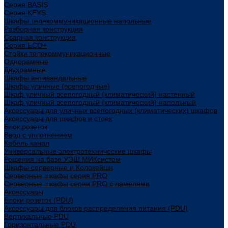
Cерия BASIS
Cерия KEYS
Шкафы телекоммуникационные напольные
Разборная конструкция
Сварная конструкция
Серия ECO+
Стойки телекоммуникационные
Однорамные
Двухрамные
Шкафы антивандальные
Шкафы уличные (всепогодные)
Шкаф уличный всепогодный (климатический) настенный
Шкаф уличный всепогодный (климатический) напольный
Аксессуары для уличных всепогодных (климатических) шкафов
Аксессуары для шкафов и стоек
Блок розеток
Ввод с уплотнением
Кабель канал
Универсальные электротехнические шкафы
Решения на базе УЭШ МИКсистем
Шкафы серверные и Колокейшн
Серверные шкафы серия PRO
Серверные шкафы серии PRO с ламелями
Аксессуары
Блоки розеток (PDU)
Аксессуары для блоков распределения питания (PDU)
Вертикальные PDU
Горизонтальные PDU