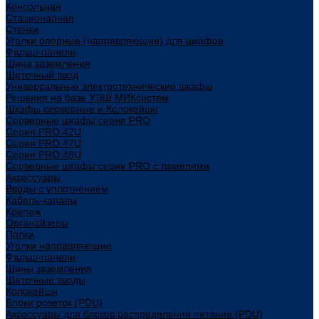
Консольная
Стационарная
Стенки
Уголки опорные (направляющие) для шкафов
Фальш-панели
Шина заземления
Щеточный ввод
Универсальные электротехнические шкафы
Решения на базе УЭШ МИКсистем
Шкафы серверные и Колокейшн
Серверные шкафы серия PRO
Серия PRO 42U
Серия PRO 47U
Серия PRO 48U
Серверные шкафы серии PRO с ламелями
Аксессуары
Вводы с уплотнением
Кабель-каналы
Крепеж
Органайзеры
Полки
Уголки направляющие
Фальш-панели
Шины заземления
Щеточные вводы
Колокейшн
Блоки розеток (PDU)
Аксессуары для блоков распределения питания (PDU)