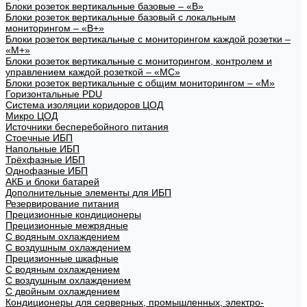
Блоки розеток вертикальные базовые – «В»
Блоки розеток вертикальные базовый с локальным
мониторингом – «В+»
Блоки розеток вертикальные с мониторингом каждой розетки –
«М+»
Блоки розеток вертикальные с мониторингом, контролем и
управлением каждой розеткой – «МС»
Блоки розеток вертикальные с общим мониторингом – «М»
Горизонтальные PDU
Система изоляции коридоров ЦОД
Микро ЦОД
Источники бесперебойного питания
Стоечные ИБП
Напольные ИБП
Трёхфазные ИБП
Однофазные ИБП
АКБ и блоки батарей
Дополнительные элементы для ИБП
Резервирование питания
Прецизионные кондиционеры
Прецизионные межрядные
С водяным охлаждением
С воздушным охлаждением
Прецизионные шкафные
С водяным охлаждением
С воздушным охлаждением
С двойным охлаждением
Кондиционеры для серверных, промышленных, электро-