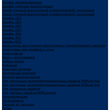
Шкафы антивандальные
Шкафы уличные (всепогодные)
Шкаф уличный всепогодный (климатический) настенный
Шкаф уличный всепогодный (климатический) напольный
Шкафы 12U
Шкафы 15U
Шкафы 18U
Шкафы 24U
Шкафы 30U
Шкафы 36U
Шкафы 42U
Аксессуары для уличных всепогодных (климатических) шкафов
Аксессуары для шкафов и стоек
Блок розеток
Ввод с уплотнением
Кабель канал
Козырьки
Комплект роликов
Крепежный комплект
Модули вентиляторные
Для напольных телекоммуникационных шкафов МИКсистем
Для настенных телекоммуникационных шкафов МИКсистем
Для серверных шкафов
Для уличных шкафов МИКсистем
Направляющие
Органайзеры
Панели эл. питания
Полки