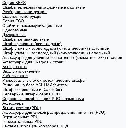
Cерия KEYS
Шкафы телекоммуникационные напольные
Разборная конструкция
Сварная конструкция
Серия ECO+
Стойки телекоммуникационные
Однорамные
Двухрамные
Шкафы антивандальные
Шкафы уличные (всепогодные)
Шкаф уличный всепогодный (климатический) настенный
Шкаф уличный всепогодный (климатический) напольный
Аксессуары для уличных всепогодных (климатических) шкафов
Аксессуары для шкафов и стоек
Блок розеток
Ввод с уплотнением
Кабель канал
Универсальные электротехнические шкафы
Решения на базе УЭШ МИКсистем
Шкафы серверные и Колокейшн
Серверные шкафы серия PRO
Серверные шкафы серии PRO с ламелями
Аксессуары
Блоки розеток (PDU)
Аксессуары для блоков распределения питания (PDU)
Вертикальные PDU
Горизонтальные PDU
Система изоляции коридоров ЦОД