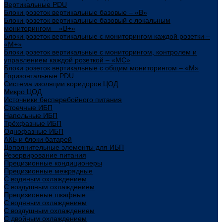
Вертикальные PDU
Блоки розеток вертикальные базовые – «В»
Блоки розеток вертикальные базовый с локальным
мониторингом – «В+»
Блоки розеток вертикальные с мониторингом каждой розетки –
«М+»
Блоки розеток вертикальные с мониторингом, контролем и
управлением каждой розеткой – «МС»
Блоки розеток вертикальные с общим мониторингом – «М»
Горизонтальные PDU
Система изоляции коридоров ЦОД
Микро ЦОД
Источники бесперебойного питания
Стоечные ИБП
Напольные ИБП
Трёхфазные ИБП
Однофазные ИБП
АКБ и блоки батарей
Дополнительные элементы для ИБП
Резервирование питания
Прецизионные кондиционеры
Прецизионные межрядные
С водяным охлаждением
С воздушным охлаждением
Прецизионные шкафные
С водяным охлаждением
С воздушным охлаждением
С двойным охлаждением