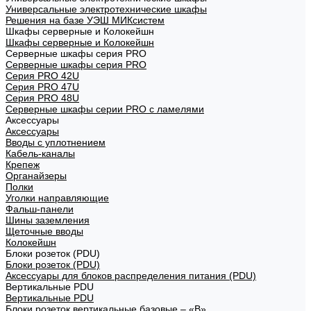
Универсальные электротехнические шкафы
Решения на базе УЭШ МИКсистем
Шкафы серверные и Колокейшн
Шкафы серверные и Колокейшн
Серверные шкафы серия PRO
Серверные шкафы серия PRO
Серия PRO 42U
Серия PRO 47U
Серия PRO 48U
Серверные шкафы серии PRO с ламелями
Аксессуары
Аксессуары
Вводы с уплотнением
Кабель-каналы
Крепеж
Органайзеры
Полки
Уголки направляющие
Фальш-панели
Шины заземления
Щеточные вводы
Колокейшн
Блоки розеток (PDU)
Блоки розеток (PDU)
Аксессуары для блоков распределения питания (PDU)
Вертикальные PDU
Вертикальные PDU
Блоки розеток вертикальные базовые – «В»