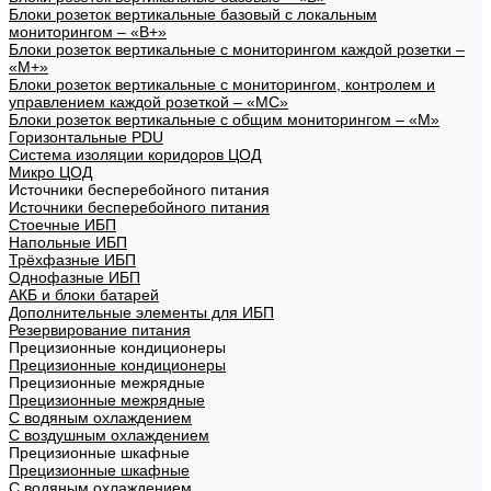
Блоки розеток вертикальные базовый с локальным
мониторингом – «В+»
Блоки розеток вертикальные с мониторингом каждой розетки –
«М+»
Блоки розеток вертикальные с мониторингом, контролем и
управлением каждой розеткой – «МС»
Блоки розеток вертикальные с общим мониторингом – «М»
Горизонтальные PDU
Система изоляции коридоров ЦОД
Микро ЦОД
Источники бесперебойного питания
Источники бесперебойного питания
Стоечные ИБП
Напольные ИБП
Трёхфазные ИБП
Однофазные ИБП
АКБ и блоки батарей
Дополнительные элементы для ИБП
Резервирование питания
Прецизионные кондиционеры
Прецизионные кондиционеры
Прецизионные межрядные
Прецизионные межрядные
С водяным охлаждением
С воздушным охлаждением
Прецизионные шкафные
Прецизионные шкафные
С водяным охлаждением