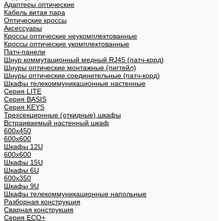
Адаптеры оптические
Кабель витая пара
Оптические кроссы
Аксессуары
Кроссы оптические неукомплектованные
Кроссы оптические укомплектованные
Патч-панели
Шнур коммутационный медный RJ45 (патч-корд)
Шнуры оптические монтажные (пигтейл)
Шнуры оптические соединительные (патч-корд)
Шкафы телекоммуникационные настенные
Cерия LITE
Cерия BASIS
Cерия KEYS
Трехсекционные (откидные) шкафы
Встраиваемый настенный шкаф
600x450
600x600
Шкафы 12U
600x600
Шкафы 15U
Шкафы 6U
600x350
Шкафы 9U
Шкафы телекоммуникационные напольные
Разборная конструкция
Сварная конструкция
Серия ECO+