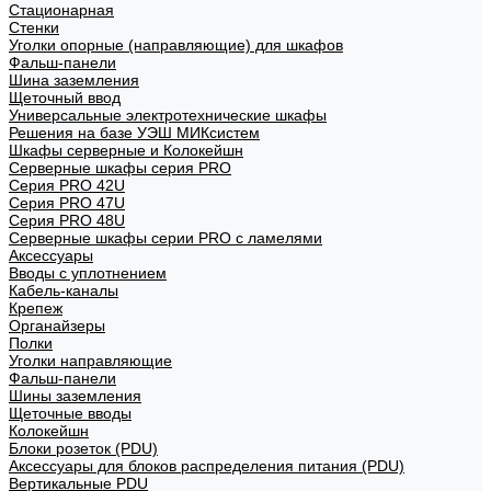
Стационарная
Стенки
Уголки опорные (направляющие) для шкафов
Фальш-панели
Шина заземления
Щеточный ввод
Универсальные электротехнические шкафы
Решения на базе УЭШ МИКсистем
Шкафы серверные и Колокейшн
Серверные шкафы серия PRO
Серия PRO 42U
Серия PRO 47U
Серия PRO 48U
Серверные шкафы серии PRO с ламелями
Аксессуары
Вводы с уплотнением
Кабель-каналы
Крепеж
Органайзеры
Полки
Уголки направляющие
Фальш-панели
Шины заземления
Щеточные вводы
Колокейшн
Блоки розеток (PDU)
Аксессуары для блоков распределения питания (PDU)
Вертикальные PDU