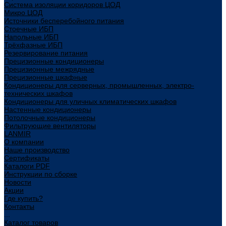
Система изоляции коридоров ЦОД
Микро ЦОД
Источники бесперебойного питания
Стоечные ИБП
Напольные ИБП
Трёхфазные ИБП
Резервирование питания
Прецизионные кондиционеры
Прецизионные межрядные
Прецизионные шкафные
Кондиционеры для серверных, промышленных, электро-
технических шкафов
Кондиционеры для уличных климатических шкафов
Настенные кондиционеры
Потолочные кондиционеры
Фильтрующие вентиляторы
LANMIR
О компании
Наше производство
Сертификаты
Каталоги PDF
Инструкции по сборке
Новости
Акции
Где купить?
Контакты
...
Каталог товаров