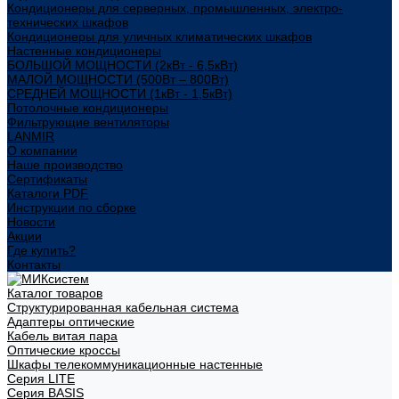
Кондиционеры для серверных, промышленных, электро-
технических шкафов
Кондиционеры для уличных климатических шкафов
Настенные кондиционеры
БОЛЬШОЙ МОЩНОСТИ (2кВт - 6,5кВт)
МАЛОЙ МОЩНОСТИ (500Вт – 800Вт)
СРЕДНЕЙ МОЩНОСТИ (1кВт - 1,5кВт)
Потолочные кондиционеры
Фильтрующие вентиляторы
LANMIR
О компании
Наше производство
Сертификаты
Каталоги PDF
Инструкции по сборке
Новости
Акции
Где купить?
Контакты
Каталог товаров
Структурированная кабельная система
Адаптеры оптические
Кабель витая пара
Оптические кроссы
Шкафы телекоммуникационные настенные
Cерия LITE
Cерия BASIS