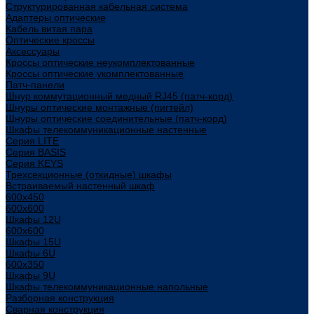
Структурированная кабельная система
Адаптеры оптические
Кабель витая пара
Оптические кроссы
Аксессуары
Кроссы оптические неукомплектованные
Кроссы оптические укомплектованные
Патч-панели
Шнур коммутационный медный RJ45 (патч-корд)
Шнуры оптические монтажные (пигтейл)
Шнуры оптические соединительные (патч-корд)
Шкафы телекоммуникационные настенные
Cерия LITE
Cерия BASIS
Cерия KEYS
Трехсекционные (откидные) шкафы
Встраиваемый настенный шкаф
600x450
600x600
Шкафы 12U
600x600
Шкафы 15U
Шкафы 6U
600x350
Шкафы 9U
Шкафы телекоммуникационные напольные
Разборная конструкция
Сварная конструкция