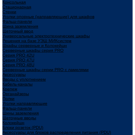
Консольная
Стационарная
Стенки
Уголки опорные (направляющие) для шкафов
Фальш-панели
Шина заземления
Щеточный ввод
Универсальные электротехнические шкафы
Решения на базе УЭШ МИКсистем
Шкафы серверные и Колокейшн
Серверные шкафы серия PRO
Серия PRO 42U
Серия PRO 47U
Серия PRO 48U
Серверные шкафы серии PRO с ламелями
Аксессуары
Вводы с уплотнением
Кабель-каналы
Крепеж
Органайзеры
Полки
Уголки направляющие
Фальш-панели
Шины заземления
Щеточные вводы
Колокейшн
Блоки розеток (PDU)
Аксессуары для блоков распределения питания (PDU)