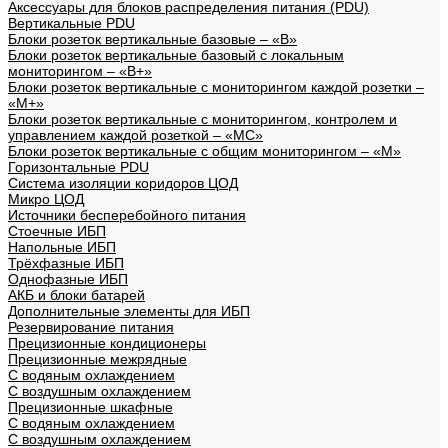
Аксессуары для блоков распределения питания (PDU)
Вертикальные PDU
Блоки розеток вертикальные базовые – «В»
Блоки розеток вертикальные базовый с локальным
мониторингом – «В+»
Блоки розеток вертикальные с мониторингом каждой розетки –
«М+»
Блоки розеток вертикальные с мониторингом, контролем и
управлением каждой розеткой – «МС»
Блоки розеток вертикальные с общим мониторингом – «М»
Горизонтальные PDU
Система изоляции коридоров ЦОД
Микро ЦОД
Источники бесперебойного питания
Стоечные ИБП
Напольные ИБП
Трёхфазные ИБП
Однофазные ИБП
АКБ и блоки батарей
Дополнительные элементы для ИБП
Резервирование питания
Прецизионные кондиционеры
Прецизионные межрядные
С водяным охлаждением
С воздушным охлаждением
Прецизионные шкафные
С водяным охлаждением
С воздушным охлаждением