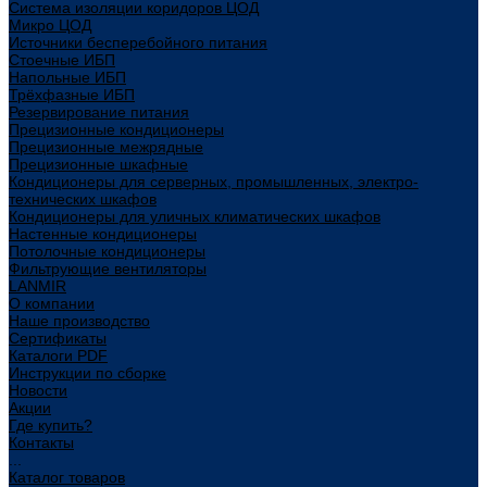
Система изоляции коридоров ЦОД
Микро ЦОД
Источники бесперебойного питания
Стоечные ИБП
Напольные ИБП
Трёхфазные ИБП
Резервирование питания
Прецизионные кондиционеры
Прецизионные межрядные
Прецизионные шкафные
Кондиционеры для серверных, промышленных, электро-
технических шкафов
Кондиционеры для уличных климатических шкафов
Настенные кондиционеры
Потолочные кондиционеры
Фильтрующие вентиляторы
LANMIR
О компании
Наше производство
Сертификаты
Каталоги PDF
Инструкции по сборке
Новости
Акции
Где купить?
Контакты
...
Каталог товаров