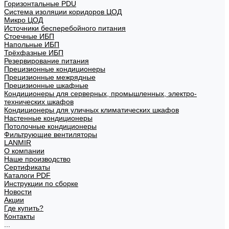
Горизонтальные PDU
Система изоляции коридоров ЦОД
Микро ЦОД
Источники бесперебойного питания
Стоечные ИБП
Напольные ИБП
Трёхфазные ИБП
Резервирование питания
Прецизионные кондиционеры
Прецизионные межрядные
Прецизионные шкафные
Кондиционеры для серверных, промышленных, электро-
технических шкафов
Кондиционеры для уличных климатических шкафов
Настенные кондиционеры
Потолочные кондиционеры
Фильтрующие вентиляторы
LANMIR
О компании
Наше производство
Сертификаты
Каталоги PDF
Инструкции по сборке
Новости
Акции
Где купить?
Контакты
...