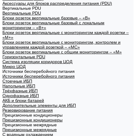
Аксессуары для блоков распределения питания (PDU)
Вертикальные PDU
Вертикальные PDU
Блоки розеток вертикальные базовые – «В»
Блоки розеток вертикальные базовый с локальным
мониторингом – «В+»
Блоки розеток вертикальные с мониторингом каждой розетки –
«М+»
Блоки розеток вертикальные с мониторингом, контролем и
управлением каждой розеткой – «МС»
Блоки розеток вертикальные с общим мониторингом – «М»
Горизонтальные PDU
Система изоляции коридоров ЦОД
Микро ЦОД
Источники бесперебойного питания
Источники бесперебойного питания
Стоечные ИБП
Напольные ИБП
Трёхфазные ИБП
Однофазные ИБП
АКБ и блоки батарей
Дополнительные элементы для ИБП
Резервирование питания
Прецизионные кондиционеры
Прецизионные кондиционеры
Прецизионные межрядные
Прецизионные межрядные
С водяным охлаждением