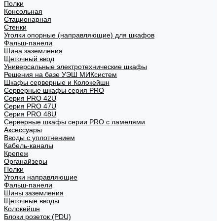
Полки
Консольная
Стационарная
Стенки
Уголки опорные (направляющие) для шкафов
Фальш-панели
Шина заземления
Щеточный ввод
Универсальные электротехнические шкафы
Решения на базе УЭШ МИКсистем
Шкафы серверные и Колокейшн
Серверные шкафы серия PRO
Серия PRO 42U
Серия PRO 47U
Серия PRO 48U
Серверные шкафы серии PRO с ламелями
Аксессуары
Вводы с уплотнением
Кабель-каналы
Крепеж
Органайзеры
Полки
Уголки направляющие
Фальш-панели
Шины заземления
Щеточные вводы
Колокейшн
Блоки розеток (PDU)