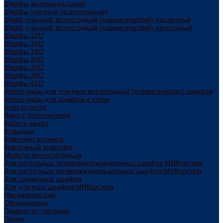
Шкафы антивандальные
Шкафы уличные (всепогодные)
Шкаф уличный всепогодный (климатический) настенный
Шкаф уличный всепогодный (климатический) напольный
Шкафы 12U
Шкафы 15U
Шкафы 18U
Шкафы 24U
Шкафы 30U
Шкафы 36U
Шкафы 42U
Аксессуары для уличных всепогодных (климатических) шкафов
Аксессуары для шкафов и стоек
Блок розеток
Ввод с уплотнением
Кабель канал
Козырьки
Комплект роликов
Крепежный комплект
Модули вентиляторные
Для напольных телекоммуникационных шкафов МИКсистем
Для настенных телекоммуникационных шкафов МИКсистем
Для серверных шкафов
Для уличных шкафов МИКсистем
Направляющие
Органайзеры
Панели эл. питания
Полки