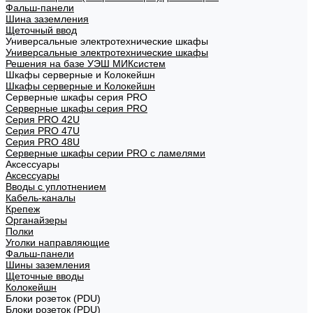
Фальш-панели
Шина заземления
Щеточный ввод
Универсальные электротехнические шкафы
Универсальные электротехнические шкафы
Решения на базе УЭШ МИКсистем
Шкафы серверные и Колокейшн
Шкафы серверные и Колокейшн
Серверные шкафы серия PRO
Серверные шкафы серия PRO
Серия PRO 42U
Серия PRO 47U
Серия PRO 48U
Серверные шкафы серии PRO с ламелями
Аксессуары
Аксессуары
Вводы с уплотнением
Кабель-каналы
Крепеж
Органайзеры
Полки
Уголки направляющие
Фальш-панели
Шины заземления
Щеточные вводы
Колокейшн
Блоки розеток (PDU)
Блоки розеток (PDU)