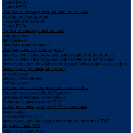
Cерия BASIS
Cерия KEYS
Шкафы телекоммуникационные напольные
Разборная конструкция
Сварная конструкция
Серия ECO+
Стойки телекоммуникационные
Однорамные
Двухрамные
Шкафы антивандальные
Шкафы уличные (всепогодные)
Шкаф уличный всепогодный (климатический) настенный
Шкаф уличный всепогодный (климатический) напольный
Аксессуары для уличных всепогодных (климатических) шкафов
Аксессуары для шкафов и стоек
Блок розеток
Ввод с уплотнением
Кабель канал
Универсальные электротехнические шкафы
Решения на базе УЭШ МИКсистем
Шкафы серверные и Колокейшн
Серверные шкафы серия PRO
Серверные шкафы серии PRO с ламелями
Аксессуары
Блоки розеток (PDU)
Аксессуары для блоков распределения питания (PDU)
Вертикальные PDU
Горизонтальные PDU