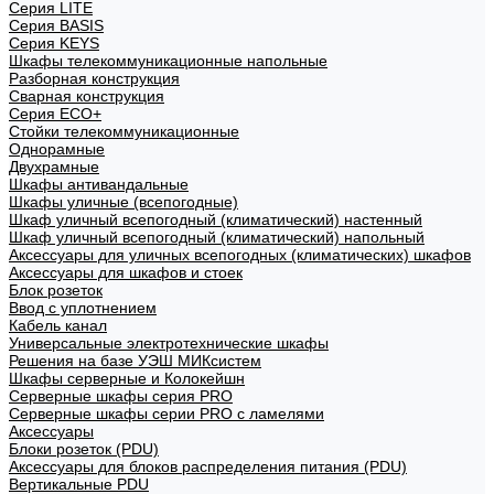
Cерия LITE
Cерия BASIS
Cерия KEYS
Шкафы телекоммуникационные напольные
Разборная конструкция
Сварная конструкция
Серия ECO+
Стойки телекоммуникационные
Однорамные
Двухрамные
Шкафы антивандальные
Шкафы уличные (всепогодные)
Шкаф уличный всепогодный (климатический) настенный
Шкаф уличный всепогодный (климатический) напольный
Аксессуары для уличных всепогодных (климатических) шкафов
Аксессуары для шкафов и стоек
Блок розеток
Ввод с уплотнением
Кабель канал
Универсальные электротехнические шкафы
Решения на базе УЭШ МИКсистем
Шкафы серверные и Колокейшн
Серверные шкафы серия PRO
Серверные шкафы серии PRO с ламелями
Аксессуары
Блоки розеток (PDU)
Аксессуары для блоков распределения питания (PDU)
Вертикальные PDU