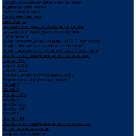
Структурированная кабельная система
Адаптеры оптические
Кабель витая пара
Оптические кроссы
Аксессуары
Кроссы оптические неукомплектованные
Кроссы оптические укомплектованные
Патч-панели
Шнур коммутационный медный RJ45 (патч-корд)
Шнуры оптические монтажные (пигтейл)
Шнуры оптические соединительные (патч-корд)
Шкафы телекоммуникационные настенные
Cерия LITE
Cерия BASIS
Cерия KEYS
Трехсекционные (откидные) шкафы
Встраиваемый настенный шкаф
600x450
600x600
Шкафы 12U
600x600
Шкафы 15U
Шкафы 6U
600x350
Шкафы 9U
Шкафы телекоммуникационные напольные
Разборная конструкция
Сварная конструкция