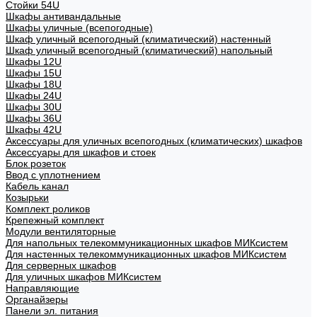
Стойки 54U
Шкафы антивандальные
Шкафы уличные (всепогодные)
Шкаф уличный всепогодный (климатический) настенный
Шкаф уличный всепогодный (климатический) напольный
Шкафы 12U
Шкафы 15U
Шкафы 18U
Шкафы 24U
Шкафы 30U
Шкафы 36U
Шкафы 42U
Аксессуары для уличных всепогодных (климатических) шкафов
Аксессуары для шкафов и стоек
Блок розеток
Ввод с уплотнением
Кабель канал
Козырьки
Комплект роликов
Крепежный комплект
Модули вентиляторные
Для напольных телекоммуникационных шкафов МИКсистем
Для настенных телекоммуникационных шкафов МИКсистем
Для серверных шкафов
Для уличных шкафов МИКсистем
Направляющие
Органайзеры
Панели эл. питания