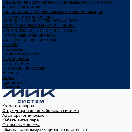
Кондиционеры для серверных, промышленных, электро-
технических шкафов
Кондиционеры для уличных климатических шкафов
Настенные кондиционеры
БОЛЬШОЙ МОЩНОСТИ (2кВт - 6,5кВт)
МАЛОЙ МОЩНОСТИ (500Вт – 800Вт)
СРЕДНЕЙ МОЩНОСТИ (1кВт - 1,5кВт)
Потолочные кондиционеры
Фильтрующие вентиляторы
LANMIR
О компании
Наше производство
Сертификаты
Каталоги PDF
Инструкции по сборке
Новости
Акции
Где купить?
Контакты
Каталог товаров
Структурированная кабельная система
Адаптеры оптические
Кабель витая пара
Оптические кроссы
Шкафы телекоммуникационные настенные