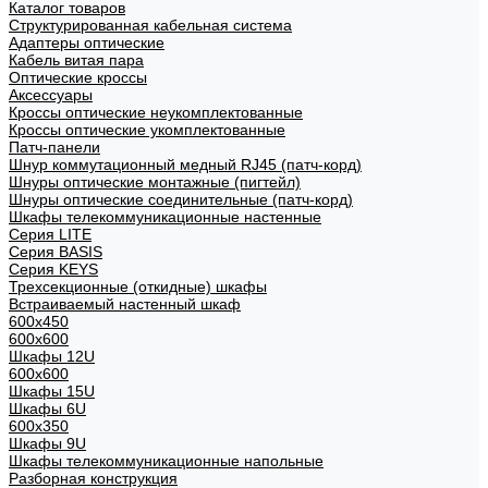
Каталог товаров
Структурированная кабельная система
Адаптеры оптические
Кабель витая пара
Оптические кроссы
Аксессуары
Кроссы оптические неукомплектованные
Кроссы оптические укомплектованные
Патч-панели
Шнур коммутационный медный RJ45 (патч-корд)
Шнуры оптические монтажные (пигтейл)
Шнуры оптические соединительные (патч-корд)
Шкафы телекоммуникационные настенные
Cерия LITE
Cерия BASIS
Cерия KEYS
Трехсекционные (откидные) шкафы
Встраиваемый настенный шкаф
600x450
600x600
Шкафы 12U
600x600
Шкафы 15U
Шкафы 6U
600x350
Шкафы 9U
Шкафы телекоммуникационные напольные
Разборная конструкция