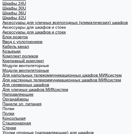
Шкафы 24U
Шкафы 30U
Шкафы 36U
Шкафы 42U
Аксессуары для уличных всепогодных (климатических) шкафов
Аксессуары для шкафов и стоек
Аксессуары для шкафов и стоек
Блок розеток
Ввод с уплотнением
Кабель канал
Козырьки
Комплект роликов
Крепежный комплект
Модули вентиляторные
Модули вентиляторные
Для напольных телекоммуникационных шкафов МИКсистем
Для настенных телекоммуникационных шкафов МИКсистем
Для серверных шкафов
Для уличных шкафов МИКсистем
Направляющие
Органайзеры
Панели эл. питания
Полки
Полки
Консольная
Стационарная
Стенки
Уголки опорные (направляющие) для шкафов