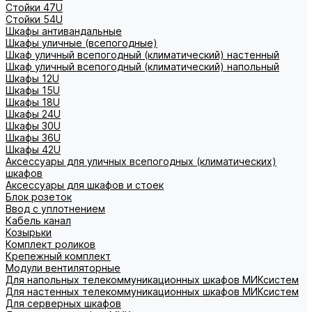
Стойки 47U
Стойки 54U
Шкафы антивандальные
Шкафы уличные (всепогодные)
Шкаф уличный всепогодный (климатический) настенный
Шкаф уличный всепогодный (климатический) напольный
Шкафы 12U
Шкафы 15U
Шкафы 18U
Шкафы 24U
Шкафы 30U
Шкафы 36U
Шкафы 42U
Аксессуары для уличных всепогодных (климатических)
шкафов
Аксессуары для шкафов и стоек
Блок розеток
Ввод с уплотнением
Кабель канал
Козырьки
Комплект роликов
Крепежный комплект
Модули вентиляторные
Для напольных телекоммуникационных шкафов МИКсистем
Для настенных телекоммуникационных шкафов МИКсистем
Для серверных шкафов