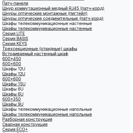
Патч-панели
Шнур коммутационный медный RJ45 (патч-корд)
Шнуры оптические монтажные (пигтейл)
Шнуры оптические соединительные (патч-корд)
Шкафы телекоммуникационные настенные
Шкафы телекоммуникационные настенные
Cерия LITE
Cерия BASIS
Cерия KEYS
Трехсекционные (откидные) шкафы
Встраиваемый настенный шкаф
600x450
600x600
Шкафы 12U
Шкафы 12U
600x600
Шкафы 15U
Шкафы 6U
Шкафы 6U
600x350
Шкафы 9U
Шкафы телекоммуникационные напольные
Шкафы телекоммуникационные напольные
Разборная конструкция
Сварная конструкция
Серия ECO+