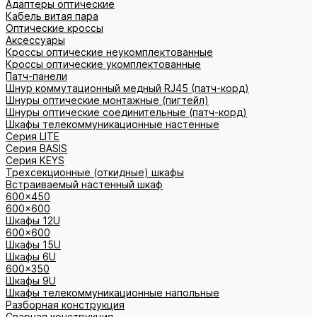
Адаптеры оптические
Кабель витая пара
Оптические кроссы
Аксессуары
Кроссы оптические неукомплектованные
Кроссы оптические укомплектованные
Патч-панели
Шнур коммутационный медный RJ45 (патч-корд)
Шнуры оптические монтажные (пигтейл)
Шнуры оптические соединительные (патч-корд)
Шкафы телекоммуникационные настенные
Cерия LITE
Cерия BASIS
Cерия KEYS
Трехсекционные (откидные) шкафы
Встраиваемый настенный шкаф
600x450
600x600
Шкафы 12U
600x600
Шкафы 15U
Шкафы 6U
600x350
Шкафы 9U
Шкафы телекоммуникационные напольные
Разборная конструкция
Сварная конструкция