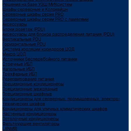
Решения на базе УЭШ МИКсистем
Шкафы серверные и Колокейшн
Серверные шкафы серия PRO
Серверные шкафы серии PRO с ламелями
Аксессуары
Блоки розеток (PDU)
Аксессуары для блоков распределения питания (PDU)
Вертикальные PDU
Горизонтальные PDU
Система изоляции коридоров ЦОД
Микро ЦОД
Источники бесперебойного питания
Стоечные ИБП
Напольные ИБП
Трёхфазные ИБП
Резервирование питания
Прецизионные кондиционеры
Прецизионные межрядные
Прецизионные шкафные
Кондиционеры для серверных, промышленных, электро-
технических шкафов
Кондиционеры для уличных климатических шкафов
Настенные кондиционеры
Потолочные кондиционеры
Фильтрующие вентиляторы
LANMIR