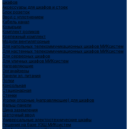
шкафов
Аксессуары для шкафов и стоек
Блок розеток
Ввод с уплотнением
Кабель канал
Козырьки
Комплект роликов
Крепежный комплект
Модули вентиляторные
Для напольных телекоммуникационных шкафов МИКсистем
Для настенных телекоммуникационных шкафов МИКсистем
Для серверных шкафов
Для уличных шкафов МИКсистем
Направляющие
Органайзеры
Панели эл. питания
Полки
Консольная
Стационарная
Стенки
Уголки опорные (направляющие) для шкафов
Фальш-панели
Шина заземления
Щеточный ввод
Универсальные электротехнические шкафы
Решения на базе УЭШ МИКсистем