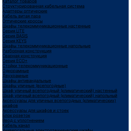
Каталог товаров
Структурированная кабельная система
Адаптеры оптические
Кабель витая пара
Оптические кроссы
Шкафы телекоммуникационные настенные
Cерия LITE
Cерия BASIS
Cерия KEYS
Шкафы телекоммуникационные напольные
Разборная конструкция
Сварная конструкция
Серия ECO+
Стойки телекоммуникационные
Однорамные
Двухрамные
Шкафы антивандальные
Шкафы уличные (всепогодные)
Шкаф уличный всепогодный (климатический) настенный
Шкаф уличный всепогодный (климатический) напольный
Аксессуары для уличных всепогодных (климатических)
шкафов
Аксессуары для шкафов и стоек
Блок розеток
Ввод с уплотнением
Кабель канал
Универсальные электротехнические шкафы