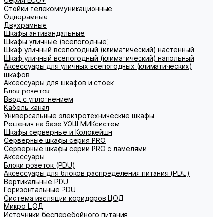
Серия ECO+
Стойки телекоммуникационные
Однорамные
Двухрамные
Шкафы антивандальные
Шкафы уличные (всепогодные)
Шкаф уличный всепогодный (климатический) настенный
Шкаф уличный всепогодный (климатический) напольный
Аксессуары для уличных всепогодных (климатических)
шкафов
Аксессуары для шкафов и стоек
Блок розеток
Ввод с уплотнением
Кабель канал
Универсальные электротехнические шкафы
Решения на базе УЭШ МИКсистем
Шкафы серверные и Колокейшн
Серверные шкафы серия PRO
Серверные шкафы серии PRO с ламелями
Аксессуары
Блоки розеток (PDU)
Аксессуары для блоков распределения питания (PDU)
Вертикальные PDU
Горизонтальные PDU
Система изоляции коридоров ЦОД
Микро ЦОД
Источники бесперебойного питания