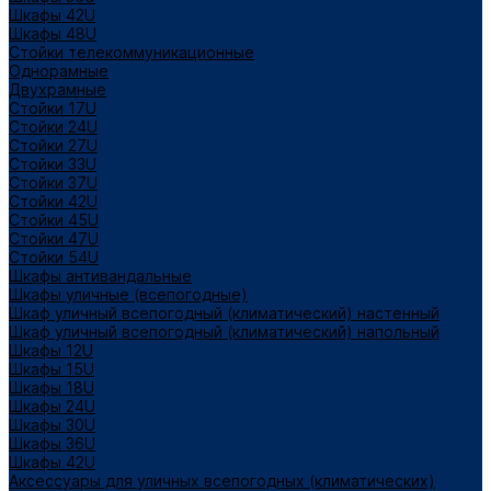
Шкафы 42U
Шкафы 48U
Стойки телекоммуникационные
Однорамные
Двухрамные
Стойки 17U
Стойки 24U
Стойки 27U
Стойки 33U
Стойки 37U
Стойки 42U
Стойки 45U
Стойки 47U
Стойки 54U
Шкафы антивандальные
Шкафы уличные (всепогодные)
Шкаф уличный всепогодный (климатический) настенный
Шкаф уличный всепогодный (климатический) напольный
Шкафы 12U
Шкафы 15U
Шкафы 18U
Шкафы 24U
Шкафы 30U
Шкафы 36U
Шкафы 42U
Аксессуары для уличных всепогодных (климатических)