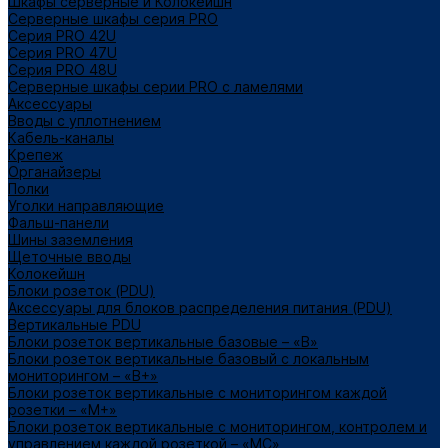
Шкафы серверные и Колокейшн
Серверные шкафы серия PRO
Серия PRO 42U
Серия PRO 47U
Серия PRO 48U
Серверные шкафы серии PRO с ламелями
Аксессуары
Вводы с уплотнением
Кабель-каналы
Крепеж
Органайзеры
Полки
Уголки направляющие
Фальш-панели
Шины заземления
Щеточные вводы
Колокейшн
Блоки розеток (PDU)
Аксессуары для блоков распределения питания (PDU)
Вертикальные PDU
Блоки розеток вертикальные базовые – «В»
Блоки розеток вертикальные базовый с локальным
мониторингом – «В+»
Блоки розеток вертикальные с мониторингом каждой
розетки – «М+»
Блоки розеток вертикальные с мониторингом, контролем и
управлением каждой розеткой – «МС»