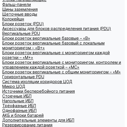
Фальш-панели
Шины заземления
Щеточные вводы
Колокейшн
Блоки розеток (PDU)
Аксессуары для блоков распределения питания (PDU)
Вертикальные PDU
Блоки розеток вертикальные базовые – «В»
Блоки розеток вертикальные базовый с локальным
мониторингом – «В+»
Блоки розеток вертикальные с мониторингом каждой
розетки – «М+»
Блоки розеток вертикальные с мониторингом, контролем и
управлением каждой розеткой – «МС»
Блоки розеток вертикальные с общим мониторингом – «М»
Горизонтальные PDU
Система изоляции коридоров ЦОД
Микро ЦОД
Источники бесперебойного питания
Стоечные ИБП
Напольные ИБП
Трёхфазные ИБП
Однофазные ИБП
АКБ и блоки батарей
Дополнительные элементы для ИБП
Резервирование питания