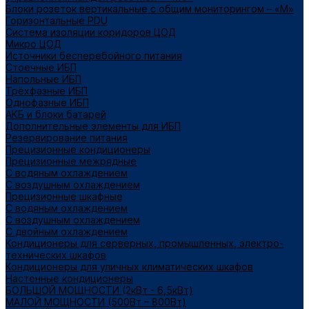
Блоки розеток вертикальные с общим мониторингом – «М»
Горизонтальные PDU
Система изоляции коридоров ЦОД
Микро ЦОД
Источники бесперебойного питания
Стоечные ИБП
Напольные ИБП
Трёхфазные ИБП
Однофазные ИБП
АКБ и блоки батарей
Дополнительные элементы для ИБП
Резервирование питания
Прецизионные кондиционеры
Прецизионные межрядные
С водяным охлаждением
С воздушным охлаждением
Прецизионные шкафные
С водяным охлаждением
С воздушным охлаждением
С двойным охлаждением
Кондиционеры для серверных, промышленных, электро-
технических шкафов
Кондиционеры для уличных климатических шкафов
Настенные кондиционеры
БОЛЬШОЙ МОЩНОСТИ (2кВт - 6,5кВт)
МАЛОЙ МОЩНОСТИ (500Вт – 800Вт)