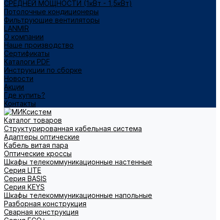
СРЕДНЕЙ МОЩНОСТИ (1кВт - 1,5кВт)
Потолочные кондиционеры
Фильтрующие вентиляторы
LANMIR
О компании
Наше производство
Сертификаты
Каталоги PDF
Инструкции по сборке
Новости
Акции
Где купить?
Контакты
Каталог товаров
Структурированная кабельная система
Адаптеры оптические
Кабель витая пара
Оптические кроссы
Шкафы телекоммуникационные настенные
Cерия LITE
Cерия BASIS
Cерия KEYS
Шкафы телекоммуникационные напольные
Разборная конструкция
Сварная конструкция