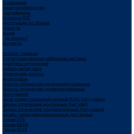
О компании
Наше производство
Сертификаты
Каталоги PDF
Инструкции по сборке
Новости
Акции
Где купить?
Контакты
...
Каталог товаров
Структурированная кабельная система
Адаптеры оптические
Кабель витая пара
Оптические кроссы
Аксессуары
Кроссы оптические неукомплектованные
Кроссы оптические укомплектованные
Патч-панели
Шнур коммутационный медный RJ45 (патч-корд)
Шнуры оптические монтажные (пигтейл)
Шнуры оптические соединительные (патч-корд)
Шкафы телекоммуникационные настенные
Cерия LITE
Cерия BASIS
Cерия KEYS