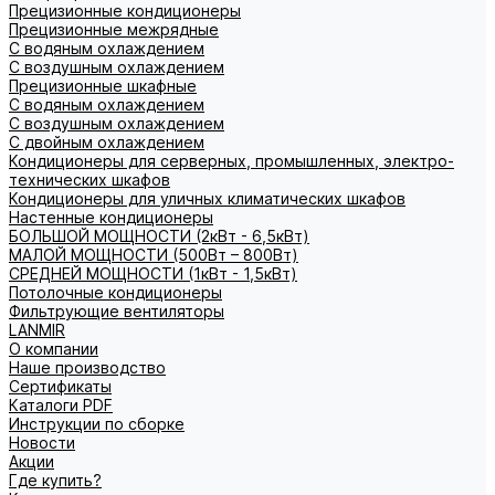
Прецизионные кондиционеры
Прецизионные межрядные
С водяным охлаждением
С воздушным охлаждением
Прецизионные шкафные
С водяным охлаждением
С воздушным охлаждением
С двойным охлаждением
Кондиционеры для серверных, промышленных, электро-
технических шкафов
Кондиционеры для уличных климатических шкафов
Настенные кондиционеры
БОЛЬШОЙ МОЩНОСТИ (2кВт - 6,5кВт)
МАЛОЙ МОЩНОСТИ (500Вт – 800Вт)
СРЕДНЕЙ МОЩНОСТИ (1кВт - 1,5кВт)
Потолочные кондиционеры
Фильтрующие вентиляторы
LANMIR
О компании
Наше производство
Сертификаты
Каталоги PDF
Инструкции по сборке
Новости
Акции
Где купить?