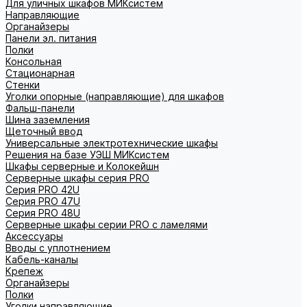
Для уличных шкафов МИКсистем
Направляющие
Органайзеры
Панели эл. питания
Полки
Консольная
Стационарная
Стенки
Уголки опорные (направляющие) для шкафов
Фальш-панели
Шина заземления
Щеточный ввод
Универсальные электротехнические шкафы
Решения на базе УЭШ МИКсистем
Шкафы серверные и Колокейшн
Серверные шкафы серия PRO
Серия PRO 42U
Серия PRO 47U
Серия PRO 48U
Серверные шкафы серии PRO с ламелями
Аксессуары
Вводы с уплотнением
Кабель-каналы
Крепеж
Органайзеры
Полки
Уголки направляющие