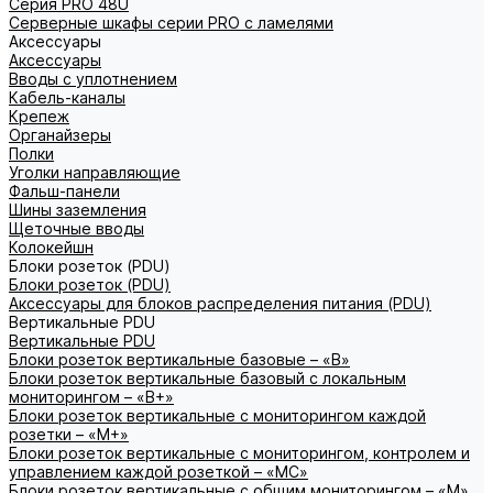
Серия PRO 48U
Серверные шкафы серии PRO с ламелями
Аксессуары
Аксессуары
Вводы с уплотнением
Кабель-каналы
Крепеж
Органайзеры
Полки
Уголки направляющие
Фальш-панели
Шины заземления
Щеточные вводы
Колокейшн
Блоки розеток (PDU)
Блоки розеток (PDU)
Аксессуары для блоков распределения питания (PDU)
Вертикальные PDU
Вертикальные PDU
Блоки розеток вертикальные базовые – «В»
Блоки розеток вертикальные базовый с локальным
мониторингом – «В+»
Блоки розеток вертикальные с мониторингом каждой
розетки – «М+»
Блоки розеток вертикальные с мониторингом, контролем и
управлением каждой розеткой – «МС»
Блоки розеток вертикальные с общим мониторингом – «М»