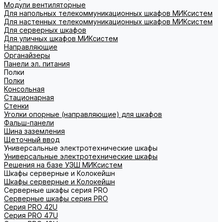
Модули вентиляторные
Для напольных телекоммуникационных шкафов МИКсистем
Для настенных телекоммуникационных шкафов МИКсистем
Для серверных шкафов
Для уличных шкафов МИКсистем
Направляющие
Органайзеры
Панели эл. питания
Полки
Полки
Консольная
Стационарная
Стенки
Уголки опорные (направляющие) для шкафов
Фальш-панели
Шина заземления
Щеточный ввод
Универсальные электротехнические шкафы
Универсальные электротехнические шкафы
Решения на базе УЭШ МИКсистем
Шкафы серверные и Колокейшн
Шкафы серверные и Колокейшн
Серверные шкафы серия PRO
Серверные шкафы серия PRO
Серия PRO 42U
Серия PRO 47U