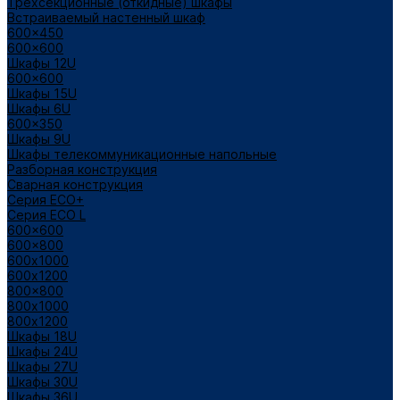
Трехсекционные (откидные) шкафы
Встраиваемый настенный шкаф
600x450
600x600
Шкафы 12U
600x600
Шкафы 15U
Шкафы 6U
600x350
Шкафы 9U
Шкафы телекоммуникационные напольные
Разборная конструкция
Сварная конструкция
Серия ECO+
Серия ECO L
600x600
600x800
600х1000
600х1200
800x800
800х1000
800х1200
Шкафы 18U
Шкафы 24U
Шкафы 27U
Шкафы 30U
Шкафы 36U