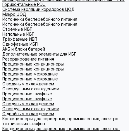
Горизонтальные PDU
Система изоляции коридоров ЦОД
Микро ЦОД
Источники бесперебойного питания
Источники бесперебойного питания
Стоечные ИБП
Напольные ИБП
Трёхфазные ИБП
Однофазные ИБП
АКБ и блоки батарей
Дополнительные элементы для ИБП
Резервирование питания
Прецизионные кондиционеры
Прецизионные кондиционеры
Прецизионные межрядные
Прецизионные межрядные
С водяным охлаждением
С воздушным охлаждением
Прецизионные шкафные
Прецизионные шкафные
С водяным охлаждением
С воздушным охлаждением
С двойным охлаждением
Кондиционеры для серверных, промышленных, электро-
технических шкафов
Кондиционеры для серверных, промышленных, электро-