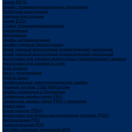
Cерия KEYS
Шкафы телекоммуникационные напольные
Разборная конструкция
Сварная конструкция
Серия ECO+
Стойки телекоммуникационные
Однорамные
Двухрамные
Шкафы антивандальные
Шкафы уличные (всепогодные)
Шкаф уличный всепогодный (климатический) настенный
Шкаф уличный всепогодный (климатический) напольный
Аксессуары для уличных всепогодных (климатических) шкафов
Аксессуары для шкафов и стоек
Блок розеток
Ввод с уплотнением
Кабель канал
Универсальные электротехнические шкафы
Решения на базе УЭШ МИКсистем
Шкафы серверные и Колокейшн
Серверные шкафы серия PRO
Серверные шкафы серии PRO с ламелями
Аксессуары
Блоки розеток (PDU)
Аксессуары для блоков распределения питания (PDU)
Вертикальные PDU
Горизонтальные PDU
Система изоляции коридоров ЦОД