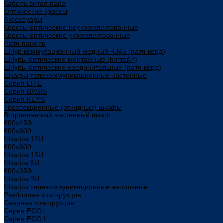
Кабель витая пара
Оптические кроссы
Аксессуары
Кроссы оптические неукомплектованные
Кроссы оптические укомплектованные
Патч-панели
Шнур коммутационный медный RJ45 (патч-корд)
Шнуры оптические монтажные (пигтейл)
Шнуры оптические соединительные (патч-корд)
Шкафы телекоммуникационные настенные
Cерия LITE
Cерия BASIS
Cерия KEYS
Трехсекционные (откидные) шкафы
Встраиваемый настенный шкаф
600x450
600x600
Шкафы 12U
600x600
Шкафы 15U
Шкафы 6U
600x350
Шкафы 9U
Шкафы телекоммуникационные напольные
Разборная конструкция
Сварная конструкция
Серия ECO+
Серия ECO L