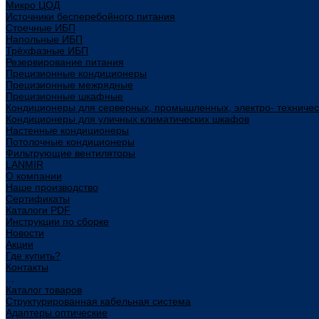
Микро ЦОД
Источники бесперебойного питания
Стоечные ИБП
Напольные ИБП
Трёхфазные ИБП
Резервирование питания
Прецизионные кондиционеры
Прецизионные межрядные
Прецизионные шкафные
Кондиционеры для серверных, промышленных, электро- техниче
Кондиционеры для уличных климатических шкафов
Настенные кондиционеры
Потолочные кондиционеры
Фильтрующие вентиляторы
LANMIR
О компании
Наше производство
Сертификаты
Каталоги PDF
Инструкции по сборке
Новости
Акции
Где купить?
Контакты
...
Каталог товаров
Структурированная кабельная система
Адаптеры оптические