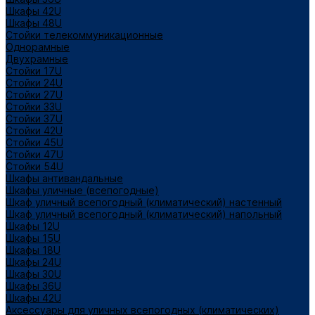
Шкафы 42U
Шкафы 48U
Стойки телекоммуникационные
Однорамные
Двухрамные
Стойки 17U
Стойки 24U
Стойки 27U
Стойки 33U
Стойки 37U
Стойки 42U
Стойки 45U
Стойки 47U
Стойки 54U
Шкафы антивандальные
Шкафы уличные (всепогодные)
Шкаф уличный всепогодный (климатический) настенный
Шкаф уличный всепогодный (климатический) напольный
Шкафы 12U
Шкафы 15U
Шкафы 18U
Шкафы 24U
Шкафы 30U
Шкафы 36U
Шкафы 42U
Аксессуары для уличных всепогодных (климатических)