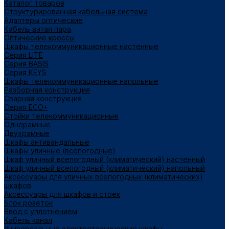
Каталог товаров
Структурированная кабельная система
Адаптеры оптические
Кабель витая пара
Оптические кроссы
Шкафы телекоммуникационные настенные
Cерия LITE
Cерия BASIS
Cерия KEYS
Шкафы телекоммуникационные напольные
Разборная конструкция
Сварная конструкция
Серия ECO+
Стойки телекоммуникационные
Однорамные
Двухрамные
Шкафы антивандальные
Шкафы уличные (всепогодные)
Шкаф уличный всепогодный (климатический) настенный
Шкаф уличный всепогодный (климатический) напольный
Аксессуары для уличных всепогодных (климатических)
шкафов
Аксессуары для шкафов и стоек
Блок розеток
Ввод с уплотнением
Кабель канал
Универсальные электротехнические шкафы