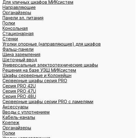
Для уличных шкафов МИКсистем
Направляющие
Органайзеры
Панели эл. питания
Полки
Консольная
Стационарная
Стенки
Уголки опорные (направляющие) для шкафов
Фальш-панели
Шина заземления
Щеточный ввод
Универсальные электротехнические шкафы
Решения на базе УЭШ МИКсистем
Шкафы серверные и Колокейшн
Серверные шкафы серия PRO
Серия PRO 42U
Серия PRO 47U
Серия PRO 48U
Серверные шкафы серии PRO с ламелями
Аксессуары
Вводы с уплотнением
Кабель-каналы
Крепеж
Органайзеры
Полки