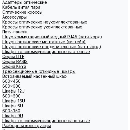
Адаптеры оптические
Кабель витая пара
Оптические кроссы
Аксессуары
Кроссы оптические неукомплектованные
Кроссы оптические укомплектованные
Патч-панели
Шнур коммутационный медный RJ45 (патч-корд)
Шнуры оптические монтажные (пигтейл)
Шнуры оптические соединительные (патч-корд)
Шкафы телекоммуникационные настенные
Cерия LITE
Cерия BASIS
Cерия KEYS
Трехсекционные (откидные) шкафы
Встраиваемый настенный шкаф
600x450
600x600
Шкафы 12U
600x600
Шкафы 15U
Шкафы 6U
600x350
Шкафы 9U
Шкафы телекоммуникационные напольные
Разборная конструкция