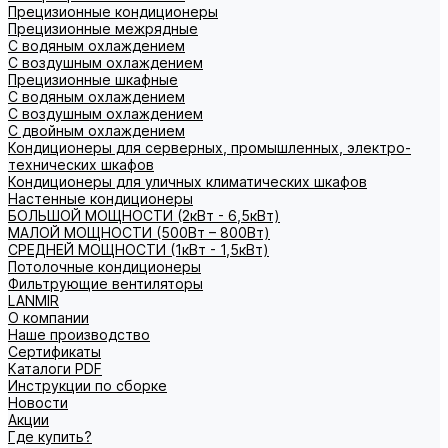
Прецизионные кондиционеры
Прецизионные межрядные
С водяным охлаждением
С воздушным охлаждением
Прецизионные шкафные
С водяным охлаждением
С воздушным охлаждением
С двойным охлаждением
Кондиционеры для серверных, промышленных, электро-
технических шкафов
Кондиционеры для уличных климатических шкафов
Настенные кондиционеры
БОЛЬШОЙ МОЩНОСТИ (2кВт - 6,5кВт)
МАЛОЙ МОЩНОСТИ (500Вт – 800Вт)
СРЕДНЕЙ МОЩНОСТИ (1кВт - 1,5кВт)
Потолочные кондиционеры
Фильтрующие вентиляторы
LANMIR
О компании
Наше производство
Сертификаты
Каталоги PDF
Инструкции по сборке
Новости
Акции
Где купить?