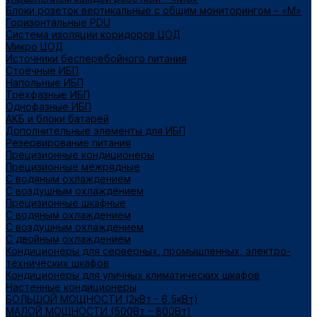
Блоки розеток вертикальные с общим мониторингом – «М»
Горизонтальные PDU
Система изоляции коридоров ЦОД
Микро ЦОД
Источники бесперебойного питания
Стоечные ИБП
Напольные ИБП
Трёхфазные ИБП
Однофазные ИБП
АКБ и блоки батарей
Дополнительные элементы для ИБП
Резервирование питания
Прецизионные кондиционеры
Прецизионные межрядные
С водяным охлаждением
С воздушным охлаждением
Прецизионные шкафные
С водяным охлаждением
С воздушным охлаждением
С двойным охлаждением
Кондиционеры для серверных, промышленных, электро-
технических шкафов
Кондиционеры для уличных климатических шкафов
Настенные кондиционеры
БОЛЬШОЙ МОЩНОСТИ (2кВт - 6,5кВт)
МАЛОЙ МОЩНОСТИ (500Вт – 800Вт)