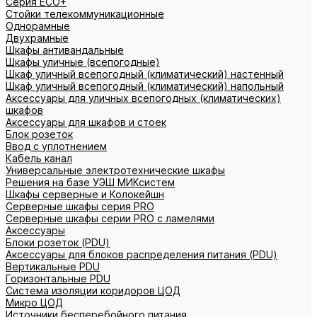
Серия ECO+
Стойки телекоммуникационные
Однорамные
Двухрамные
Шкафы антивандальные
Шкафы уличные (всепогодные)
Шкаф уличный всепогодный (климатический) настенный
Шкаф уличный всепогодный (климатический) напольный
Аксессуары для уличных всепогодных (климатических)
шкафов
Аксессуары для шкафов и стоек
Блок розеток
Ввод с уплотнением
Кабель канал
Универсальные электротехнические шкафы
Решения на базе УЭШ МИКсистем
Шкафы серверные и Колокейшн
Серверные шкафы серия PRO
Серверные шкафы серии PRO с ламелями
Аксессуары
Блоки розеток (PDU)
Аксессуары для блоков распределения питания (PDU)
Вертикальные PDU
Горизонтальные PDU
Система изоляции коридоров ЦОД
Микро ЦОД
Источники бесперебойного питания