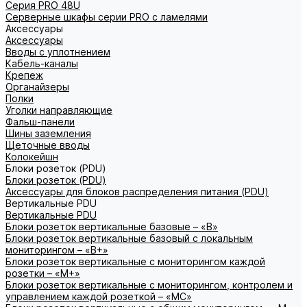
Серия PRO 48U
Серверные шкафы серии PRO с ламелями
Аксессуары
Аксессуары
Вводы с уплотнением
Кабель-каналы
Крепеж
Органайзеры
Полки
Уголки направляющие
Фальш-панели
Шины заземления
Щеточные вводы
Колокейшн
Блоки розеток (PDU)
Блоки розеток (PDU)
Аксессуары для блоков распределения питания (PDU)
Вертикальные PDU
Вертикальные PDU
Блоки розеток вертикальные базовые – «В»
Блоки розеток вертикальные базовый с локальным
мониторингом – «В+»
Блоки розеток вертикальные с мониторингом каждой
розетки – «М+»
Блоки розеток вертикальные с мониторингом, контролем и
управлением каждой розеткой – «МС»