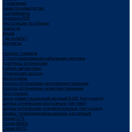
О компании
Наше производство
Сертификаты
Каталоги PDF
Инструкции по сборке
Новости
Акции
Где купить?
Контакты
...
Каталог товаров
Структурированная кабельная система
Адаптеры оптические
Кабель витая пара
Оптические кроссы
Аксессуары
Кроссы оптические неукомплектованные
Кроссы оптические укомплектованные
Патч-панели
Шнур коммутационный медный RJ45 (патч-корд)
Шнуры оптические монтажные (пигтейл)
Шнуры оптические соединительные (патч-корд)
Шкафы телекоммуникационные настенные
Cерия LITE
Cерия BASIS
Cерия KEYS