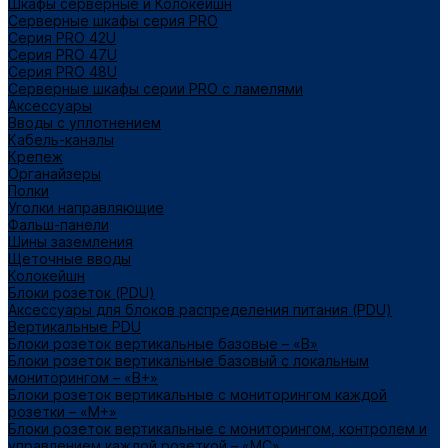
Шкафы серверные и Колокейшн
Серверные шкафы серия PRO
Серия PRO 42U
Серия PRO 47U
Серия PRO 48U
Серверные шкафы серии PRO с ламелями
Аксессуары
Вводы с уплотнением
Кабель-каналы
Крепеж
Органайзеры
Полки
Уголки направляющие
Фальш-панели
Шины заземления
Щеточные вводы
Колокейшн
Блоки розеток (PDU)
Аксессуары для блоков распределения питания (PDU)
Вертикальные PDU
Блоки розеток вертикальные базовые – «В»
Блоки розеток вертикальные базовый с локальным
мониторингом – «В+»
Блоки розеток вертикальные с мониторингом каждой
розетки – «М+»
Блоки розеток вертикальные с мониторингом, контролем и
управлением каждой розеткой – «МС»