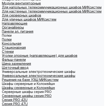
Модули вентиляторные
Для напольных телекоммуникационных шкафов МИКсистем
Для настенных телекоммуникационных шкафов МИКсистем
Для серверных шкафов
Для уличных шкафов МИКсистем
Направляющие
Органайзеры
Панели эл. питания
Полки
Полки
Консольная
Стационарная
Стенки
Уголки опорные (направляющие) для шкафов
Фальш-панели
Шина заземления
Щеточный ввод
Универсальные электротехнические шкафы
Универсальные электротехнические шкафы
Решения на базе УЭШ МИКсистем
Шкафы серверные и Колокейшн
Шкафы серверные и Колокейшн
Серверные шкафы серия PRO
Серверные шкафы серия PRO
Серия PRO 42U
Серия PRO 47U