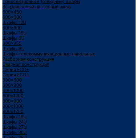
Трехсекционные (откидные) шкафы
Встраиваемый настенный шкаф
600x450
600x600
Шкафы 12U
600x600
Шкафы 15U
Шкафы 6U
600x350
Шкафы 9U
Шкафы телекоммуникационные напольные
Разборная конструкция
Сварная конструкция
Серия ECO+
Серия ECO L
600x600
600x800
600х1000
600х1200
800x800
800х1000
800х1200
Шкафы 18U
Шкафы 24U
Шкафы 27U
Шкафы 30U
Шкафы 36U