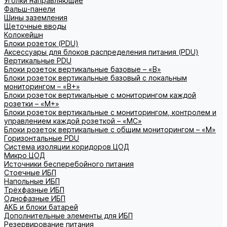
Уголки направляющие
Фальш-панели
Шины заземления
Щеточные вводы
Колокейшн
Блоки розеток (PDU)
Аксессуары для блоков распределения питания (PDU)
Вертикальные PDU
Блоки розеток вертикальные базовые – «В»
Блоки розеток вертикальные базовый с локальным
мониторингом – «В+»
Блоки розеток вертикальные с мониторингом каждой
розетки – «М+»
Блоки розеток вертикальные с мониторингом, контролем и
управлением каждой розеткой – «МС»
Блоки розеток вертикальные с общим мониторингом – «М»
Горизонтальные PDU
Система изоляции коридоров ЦОД
Микро ЦОД
Источники бесперебойного питания
Стоечные ИБП
Напольные ИБП
Трёхфазные ИБП
Однофазные ИБП
АКБ и блоки батарей
Дополнительные элементы для ИБП
Резервирование питания