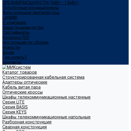
СРЕДНЕЙ МОЩНОСТИ (1кВт - 1,5кВт)
Потолочные кондиционеры
Фильтрующие вентиляторы
LANMIR
О компании
Наше производство
Сертификаты
Каталоги PDF
Инструкции по сборке
Новости
Акции
Где купить?
Контакты
Каталог товаров
Структурированная кабельная система
Адаптеры оптические
Кабель витая пара
Оптические кроссы
Шкафы телекоммуникационные настенные
Cерия LITE
Cерия BASIS
Cерия KEYS
Шкафы телекоммуникационные напольные
Разборная конструкция
Сварная конструкция