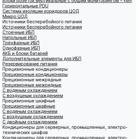
Блоки розеток вертикальные с общим мониторингом – «М»
Горизонтальные PDU
Система изоляции коридоров ЦОД
Микро ЦОД
Источники бесперебойного питания
Источники бесперебойного питания
Стоечные ИБП
Напольные ИБП
Трёхфазные ИБП
Однофазные ИБП
АКБ и блоки батарей
Дополнительные элементы для ИБП
Резервирование питания
Прецизионные кондиционеры
Прецизионные кондиционеры
Прецизионные межрядные
Прецизионные межрядные
С водяным охлаждением
С воздушным охлаждением
Прецизионные шкафные
Прецизионные шкафные
С водяным охлаждением
С воздушным охлаждением
С двойным охлаждением
Кондиционеры для серверных, промышленных, электро-
технических шкафов
Кондиционеры для серверных, промышленных, электро-