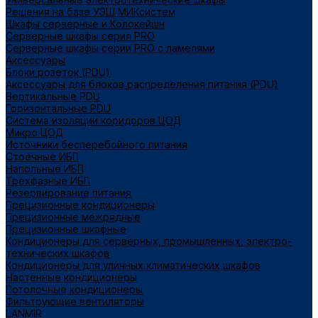
Решения на базе УЭШ МИКсистем
Шкафы серверные и Колокейшн
Серверные шкафы серия PRO
Серверные шкафы серии PRO с ламелями
Аксессуары
Блоки розеток (PDU)
Аксессуары для блоков распределения питания (PDU)
Вертикальные PDU
Горизонтальные PDU
Система изоляции коридоров ЦОД
Микро ЦОД
Источники бесперебойного питания
Стоечные ИБП
Напольные ИБП
Трёхфазные ИБП
Резервирование питания
Прецизионные кондиционеры
Прецизионные межрядные
Прецизионные шкафные
Кондиционеры для серверных, промышленных, электро-
технических шкафов
Кондиционеры для уличных климатических шкафов
Настенные кондиционеры
Потолочные кондиционеры
Фильтрующие вентиляторы
LANMIR