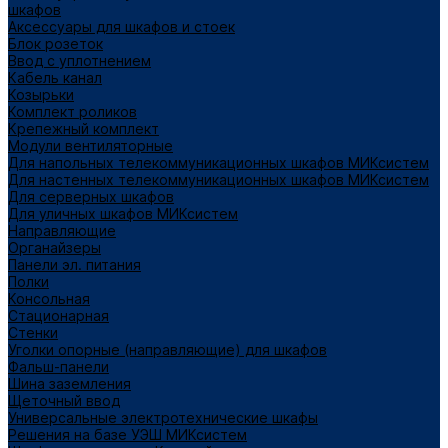
шкафов
Аксессуары для шкафов и стоек
Блок розеток
Ввод с уплотнением
Кабель канал
Козырьки
Комплект роликов
Крепежный комплект
Модули вентиляторные
Для напольных телекоммуникационных шкафов МИКсистем
Для настенных телекоммуникационных шкафов МИКсистем
Для серверных шкафов
Для уличных шкафов МИКсистем
Направляющие
Органайзеры
Панели эл. питания
Полки
Консольная
Стационарная
Стенки
Уголки опорные (направляющие) для шкафов
Фальш-панели
Шина заземления
Щеточный ввод
Универсальные электротехнические шкафы
Решения на базе УЭШ МИКсистем