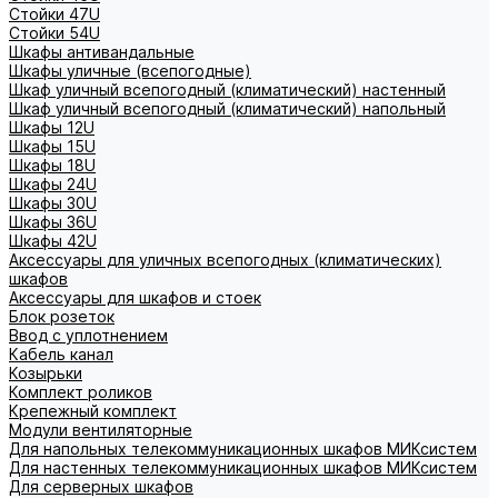
Стойки 47U
Стойки 54U
Шкафы антивандальные
Шкафы уличные (всепогодные)
Шкаф уличный всепогодный (климатический) настенный
Шкаф уличный всепогодный (климатический) напольный
Шкафы 12U
Шкафы 15U
Шкафы 18U
Шкафы 24U
Шкафы 30U
Шкафы 36U
Шкафы 42U
Аксессуары для уличных всепогодных (климатических)
шкафов
Аксессуары для шкафов и стоек
Блок розеток
Ввод с уплотнением
Кабель канал
Козырьки
Комплект роликов
Крепежный комплект
Модули вентиляторные
Для напольных телекоммуникационных шкафов МИКсистем
Для настенных телекоммуникационных шкафов МИКсистем
Для серверных шкафов