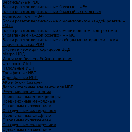
Вертикальные PDU
Блоки розеток вертикальные базовые – «В»
Блоки розеток вертикальные базовый с локальным
мониторингом – «В+»
Блоки розеток вертикальные с мониторингом каждой розетки –
«М+»
Блоки розеток вертикальные с мониторингом, контролем и
управлением каждой розеткой – «МС»
Блоки розеток вертикальные с общим мониторингом – «М»
Горизонтальные PDU
Система изоляции коридоров ЦОД
Микро ЦОД
Источники бесперебойного питания
Стоечные ИБП
Напольные ИБП
Трёхфазные ИБП
Однофазные ИБП
АКБ и блоки батарей
Дополнительные элементы для ИБП
Резервирование питания
Прецизионные кондиционеры
Прецизионные межрядные
С водяным охлаждением
С воздушным охлаждением
Прецизионные шкафные
С водяным охлаждением
С воздушным охлаждением
С двойным охлаждением