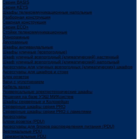
Cерия BASIS
Cерия KEYS
Шкафы телекоммуникационные напольные
Разборная конструкция
Сварная конструкция
Серия ECO+
Стойки телекоммуникационные
Однорамные
Двухрамные
Шкафы антивандальные
Шкафы уличные (всепогодные)
Шкаф уличный всепогодный (климатический) настенный
Шкаф уличный всепогодный (климатический) напольный
Аксессуары для уличных всепогодных (климатических) шкафов
Аксессуары для шкафов и стоек
Блок розеток
Ввод с уплотнением
Кабель канал
Универсальные электротехнические шкафы
Решения на базе УЭШ МИКсистем
Шкафы серверные и Колокейшн
Серверные шкафы серия PRO
Серверные шкафы серии PRO с ламелями
Аксессуары
Блоки розеток (PDU)
Аксессуары для блоков распределения питания (PDU)
Вертикальные PDU
Горизонтальные PDU