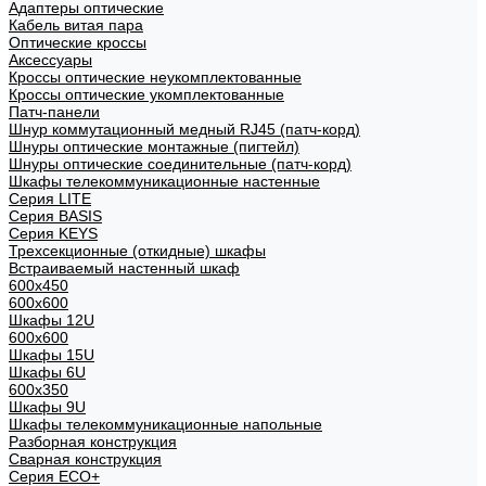
Адаптеры оптические
Кабель витая пара
Оптические кроссы
Аксессуары
Кроссы оптические неукомплектованные
Кроссы оптические укомплектованные
Патч-панели
Шнур коммутационный медный RJ45 (патч-корд)
Шнуры оптические монтажные (пигтейл)
Шнуры оптические соединительные (патч-корд)
Шкафы телекоммуникационные настенные
Cерия LITE
Cерия BASIS
Cерия KEYS
Трехсекционные (откидные) шкафы
Встраиваемый настенный шкаф
600x450
600x600
Шкафы 12U
600x600
Шкафы 15U
Шкафы 6U
600x350
Шкафы 9U
Шкафы телекоммуникационные напольные
Разборная конструкция
Сварная конструкция
Серия ECO+