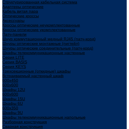
Структурированная кабельная система
Адаптеры оптические
Кабель витая пара
Оптические кроссы
Аксессуары
Кроссы оптические неукомплектованные
Кроссы оптические укомплектованные
Патч-панели
Шнур коммутационный медный RJ45 (патч-корд)
Шнуры оптические монтажные (пигтейл)
Шнуры оптические соединительные (патч-корд)
Шкафы телекоммуникационные настенные
Cерия LITE
Cерия BASIS
Cерия KEYS
Трехсекционные (откидные) шкафы
Встраиваемый настенный шкаф
600x450
600x600
Шкафы 12U
600x600
Шкафы 15U
Шкафы 6U
600x350
Шкафы 9U
Шкафы телекоммуникационные напольные
Разборная конструкция
Сварная конструкция