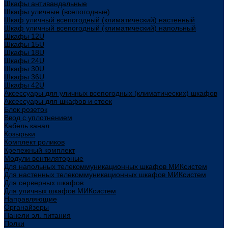
Шкафы антивандальные
Шкафы уличные (всепогодные)
Шкаф уличный всепогодный (климатический) настенный
Шкаф уличный всепогодный (климатический) напольный
Шкафы 12U
Шкафы 15U
Шкафы 18U
Шкафы 24U
Шкафы 30U
Шкафы 36U
Шкафы 42U
Аксессуары для уличных всепогодных (климатических) шкафов
Аксессуары для шкафов и стоек
Блок розеток
Ввод с уплотнением
Кабель канал
Козырьки
Комплект роликов
Крепежный комплект
Модули вентиляторные
Для напольных телекоммуникационных шкафов МИКсистем
Для настенных телекоммуникационных шкафов МИКсистем
Для серверных шкафов
Для уличных шкафов МИКсистем
Направляющие
Органайзеры
Панели эл. питания
Полки