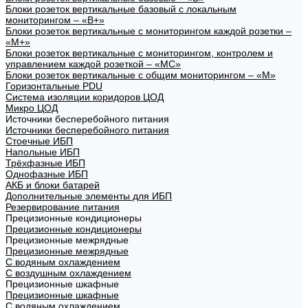
Блоки розеток вертикальные базовый с локальным
мониторингом – «В+»
Блоки розеток вертикальные с мониторингом каждой розетки –
«М+»
Блоки розеток вертикальные с мониторингом, контролем и
управлением каждой розеткой – «МС»
Блоки розеток вертикальные с общим мониторингом – «М»
Горизонтальные PDU
Система изоляции коридоров ЦОД
Микро ЦОД
Источники бесперебойного питания
Источники бесперебойного питания
Стоечные ИБП
Напольные ИБП
Трёхфазные ИБП
Однофазные ИБП
АКБ и блоки батарей
Дополнительные элементы для ИБП
Резервирование питания
Прецизионные кондиционеры
Прецизионные кондиционеры
Прецизионные межрядные
Прецизионные межрядные
С водяным охлаждением
С воздушным охлаждением
Прецизионные шкафные
Прецизионные шкафные
С водяным охлаждением