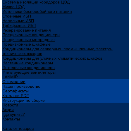
Система изоляции коридоров ЦОД
Микро ЦОД
Источники бесперебойного питания
Стоечные ИБП
Напольные ИБП
Трёхфазные ИБП
Резервирование питания
Прецизионные кондиционеры
Прецизионные межрядные
Прецизионные шкафные
Кондиционеры для серверных, промышленных, электро-
технических шкафов
Кондиционеры для уличных климатических шкафов
Настенные кондиционеры
Потолочные кондиционеры
Фильтрующие вентиляторы
LANMIR
О компании
Наше производство
Сертификаты
Каталоги PDF
Инструкции по сборке
Новости
Акции
Где купить?
Контакты
...
Каталог товаров