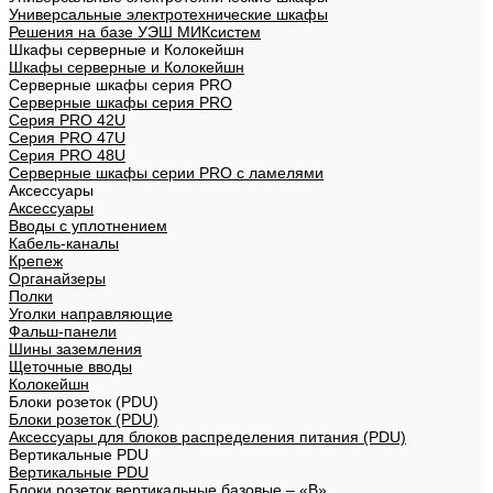
Универсальные электротехнические шкафы
Решения на базе УЭШ МИКсистем
Шкафы серверные и Колокейшн
Шкафы серверные и Колокейшн
Серверные шкафы серия PRO
Серверные шкафы серия PRO
Серия PRO 42U
Серия PRO 47U
Серия PRO 48U
Серверные шкафы серии PRO с ламелями
Аксессуары
Аксессуары
Вводы с уплотнением
Кабель-каналы
Крепеж
Органайзеры
Полки
Уголки направляющие
Фальш-панели
Шины заземления
Щеточные вводы
Колокейшн
Блоки розеток (PDU)
Блоки розеток (PDU)
Аксессуары для блоков распределения питания (PDU)
Вертикальные PDU
Вертикальные PDU
Блоки розеток вертикальные базовые – «В»