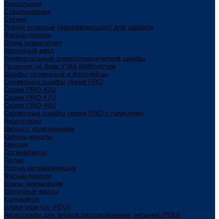
Консольная
Стационарная
Стенки
Уголки опорные (направляющие) для шкафов
Фальш-панели
Шина заземления
Щеточный ввод
Универсальные электротехнические шкафы
Решения на базе УЭШ МИКсистем
Шкафы серверные и Колокейшн
Серверные шкафы серия PRO
Серия PRO 42U
Серия PRO 47U
Серия PRO 48U
Серверные шкафы серии PRO с ламелями
Аксессуары
Вводы с уплотнением
Кабель-каналы
Крепеж
Органайзеры
Полки
Уголки направляющие
Фальш-панели
Шины заземления
Щеточные вводы
Колокейшн
Блоки розеток (PDU)
Аксессуары для блоков распределения питания (PDU)