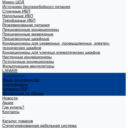
Микро ЦОД
Источники бесперебойного питания
Стоечные ИБП
Напольные ИБП
Трёхфазные ИБП
Резервирование питания
Прецизионные кондиционеры
Прецизионные межрядные
Прецизионные шкафные
Кондиционеры для серверных, промышленных, электро-
технических шкафов
Кондиционеры для уличных климатических шкафов
Настенные кондиционеры
Потолочные кондиционеры
Фильтрующие вентиляторы
LANMIR
О компании
Наше производство
Сертификаты
Каталоги PDF
Инструкции по сборке
Новости
Акции
Где купить?
Контакты
...
Каталог товаров
Структурированная кабельная система