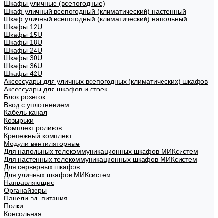
Шкафы уличные (всепогодные)
Шкаф уличный всепогодный (климатический) настенный
Шкаф уличный всепогодный (климатический) напольный
Шкафы 12U
Шкафы 15U
Шкафы 18U
Шкафы 24U
Шкафы 30U
Шкафы 36U
Шкафы 42U
Аксессуары для уличных всепогодных (климатических) шкафов
Аксессуары для шкафов и стоек
Блок розеток
Ввод с уплотнением
Кабель канал
Козырьки
Комплект роликов
Крепежный комплект
Модули вентиляторные
Для напольных телекоммуникационных шкафов МИКсистем
Для настенных телекоммуникационных шкафов МИКсистем
Для серверных шкафов
Для уличных шкафов МИКсистем
Направляющие
Органайзеры
Панели эл. питания
Полки
Консольная