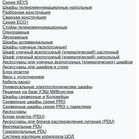
Cерия KEYS
Шкафы телекоммуникационные напольные
Разборная конструкция
Сварная конструкция
Серия ECO+
Стойки телекоммуникационные
Однорамные
Двухрамные
Шкафы антивандальные
Шкафы уличные (всепогодные)
Шкаф уличный всепогодный (климатический) настенный
Шкаф уличный всепогодный (климатический) напольный
Аксессуары для уличных всепогодных (климатических) шкафов
Аксессуары для шкафов и стоек
Блок розеток
Ввод с уплотнением
Кабель канал
Универсальные электротехнические шкафы
Решения на базе УЭШ МИКсистем
Шкафы серверные и Колокейшн
Серверные шкафы серия PRO
Серверные шкафы серии PRO с ламелями
Аксессуары
Блоки розеток (PDU)
Аксессуары для блоков распределения питания (PDU)
Вертикальные PDU
Горизонтальные PDU
Система изоляции коридоров ЦОД