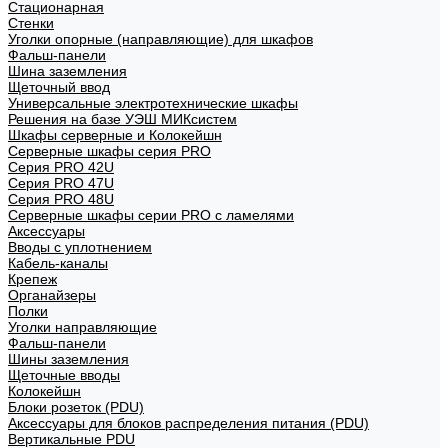
Стационарная
Стенки
Уголки опорные (направляющие) для шкафов
Фальш-панели
Шина заземления
Щеточный ввод
Универсальные электротехнические шкафы
Решения на базе УЭШ МИКсистем
Шкафы серверные и Колокейшн
Серверные шкафы серия PRO
Серия PRO 42U
Серия PRO 47U
Серия PRO 48U
Серверные шкафы серии PRO с ламелями
Аксессуары
Вводы с уплотнением
Кабель-каналы
Крепеж
Органайзеры
Полки
Уголки направляющие
Фальш-панели
Шины заземления
Щеточные вводы
Колокейшн
Блоки розеток (PDU)
Аксессуары для блоков распределения питания (PDU)
Вертикальные PDU