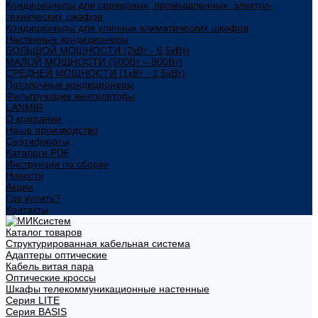
Кондиционеры для серверных, промышленных, электро-
технических шкафов
Кондиционеры для уличных климатических шкафов
Настенные кондиционеры
БОЛЬШОЙ МОЩНОСТИ (2кВт - 6,5кВт)
МАЛОЙ МОЩНОСТИ (500Вт – 800Вт)
СРЕДНЕЙ МОЩНОСТИ (1кВт - 1,5кВт)
Потолочные кондиционеры
Фильтрующие вентиляторы
LANMIR
О компании
Наше производство
Сертификаты
Каталоги PDF
Инструкции по сборке
Новости
Акции
Где купить?
Контакты
Каталог товаров
Структурированная кабельная система
Адаптеры оптические
Кабель витая пара
Оптические кроссы
Шкафы телекоммуникационные настенные
Cерия LITE
Cерия BASIS