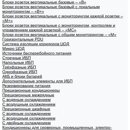
Блоки розеток вертикальные базовые – «В»
Блоки розеток вертикальные базовый с локальным
мониторингом – «В+»
Блоки розеток вертикальные с мониторингом каждой розетки –
«М+»
Блоки розеток вертикальные с мониторингом, контролем и
управлением каждой розеткой – «МС»
Блоки розеток вертикальные с общим мониторингом – «М»
Горизонтальные PDU
Система изоляции коридоров ЦОД
Микро ЦОД
Источники бесперебойного питания
Стоечные ИБП
Напольные ИБП
Трёхфазные ИБП
Однофазные ИБП
АКБ и блоки батарей
Дополнительные элементы для ИБП
Резервирование питания
Прецизионные кондиционеры
Прецизионные межрядные
С водяным охлаждением
С воздушным охлаждением
Прецизионные шкафные
С водяным охлаждением
С воздушным охлаждением
С двойным охлаждением
Кондиционеры для серверных, промышленных, электро-