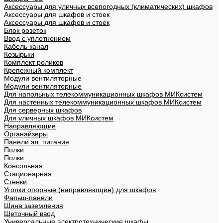
Аксессуары для уличных всепогодных (климатических) шкафов
Аксессуары для шкафов и стоек
Аксессуары для шкафов и стоек
Блок розеток
Ввод с уплотнением
Кабель канал
Козырьки
Комплект роликов
Крепежный комплект
Модули вентиляторные
Модули вентиляторные
Для напольных телекоммуникационных шкафов МИКсистем
Для настенных телекоммуникационных шкафов МИКсистем
Для серверных шкафов
Для уличных шкафов МИКсистем
Направляющие
Органайзеры
Панели эл. питания
Полки
Полки
Консольная
Стационарная
Стенки
Уголки опорные (направляющие) для шкафов
Фальш-панели
Шина заземления
Щеточный ввод
Универсальные электротехнические шкафы