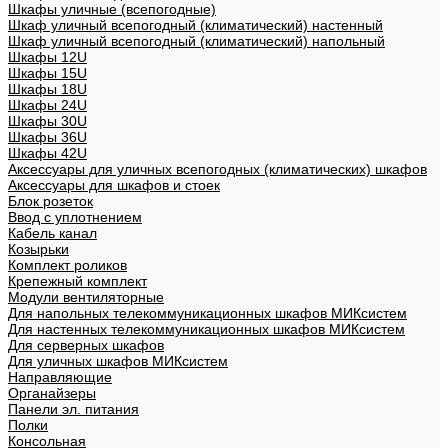
Шкафы уличные (всепогодные)
Шкаф уличный всепогодный (климатический) настенный
Шкаф уличный всепогодный (климатический) напольный
Шкафы 12U
Шкафы 15U
Шкафы 18U
Шкафы 24U
Шкафы 30U
Шкафы 36U
Шкафы 42U
Аксессуары для уличных всепогодных (климатических) шкафов
Аксессуары для шкафов и стоек
Блок розеток
Ввод с уплотнением
Кабель канал
Козырьки
Комплект роликов
Крепежный комплект
Модули вентиляторные
Для напольных телекоммуникационных шкафов МИКсистем
Для настенных телекоммуникационных шкафов МИКсистем
Для серверных шкафов
Для уличных шкафов МИКсистем
Направляющие
Органайзеры
Панели эл. питания
Полки
Консольная