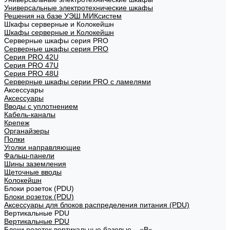
Универсальные электротехнические шкафы
Решения на базе УЭШ МИКсистем
Шкафы серверные и Колокейшн
Шкафы серверные и Колокейшн
Серверные шкафы серия PRO
Серверные шкафы серия PRO
Серия PRO 42U
Серия PRO 47U
Серия PRO 48U
Серверные шкафы серии PRO с ламелями
Аксессуары
Аксессуары
Вводы с уплотнением
Кабель-каналы
Крепеж
Органайзеры
Полки
Уголки направляющие
Фальш-панели
Шины заземления
Щеточные вводы
Колокейшн
Блоки розеток (PDU)
Блоки розеток (PDU)
Аксессуары для блоков распределения питания (PDU)
Вертикальные PDU
Вертикальные PDU
Блоки розеток вертикальные базовые – «В»