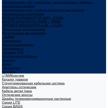
Кондиционеры для серверных, промышленных, электро-
технических шкафов
Кондиционеры для уличных климатических шкафов
Настенные кондиционеры
БОЛЬШОЙ МОЩНОСТИ (2кВт - 6,5кВт)
МАЛОЙ МОЩНОСТИ (500Вт – 800Вт)
СРЕДНЕЙ МОЩНОСТИ (1кВт - 1,5кВт)
Потолочные кондиционеры
Фильтрующие вентиляторы
LANMIR
О компании
Наше производство
Сертификаты
Каталоги PDF
Инструкции по сборке
Новости
Акции
Где купить?
Контакты
Каталог товаров
Структурированная кабельная система
Адаптеры оптические
Кабель витая пара
Оптические кроссы
Шкафы телекоммуникационные настенные
Cерия LITE
Cерия BASIS