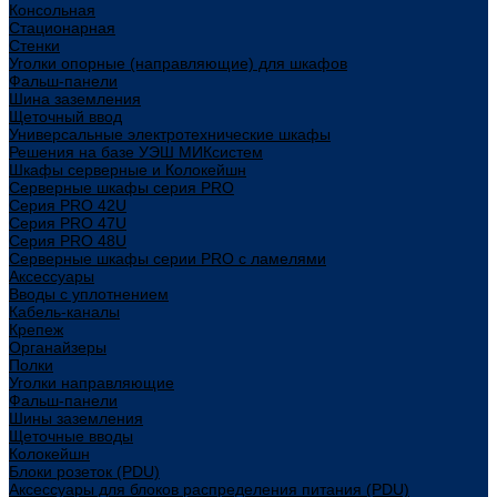
Консольная
Стационарная
Стенки
Уголки опорные (направляющие) для шкафов
Фальш-панели
Шина заземления
Щеточный ввод
Универсальные электротехнические шкафы
Решения на базе УЭШ МИКсистем
Шкафы серверные и Колокейшн
Серверные шкафы серия PRO
Серия PRO 42U
Серия PRO 47U
Серия PRO 48U
Серверные шкафы серии PRO с ламелями
Аксессуары
Вводы с уплотнением
Кабель-каналы
Крепеж
Органайзеры
Полки
Уголки направляющие
Фальш-панели
Шины заземления
Щеточные вводы
Колокейшн
Блоки розеток (PDU)
Аксессуары для блоков распределения питания (PDU)