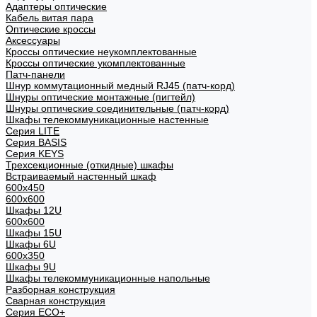
Адаптеры оптические
Кабель витая пара
Оптические кроссы
Аксессуары
Кроссы оптические неукомплектованные
Кроссы оптические укомплектованные
Патч-панели
Шнур коммутационный медный RJ45 (патч-корд)
Шнуры оптические монтажные (пигтейл)
Шнуры оптические соединительные (патч-корд)
Шкафы телекоммуникационные настенные
Cерия LITE
Cерия BASIS
Cерия KEYS
Трехсекционные (откидные) шкафы
Встраиваемый настенный шкаф
600x450
600x600
Шкафы 12U
600x600
Шкафы 15U
Шкафы 6U
600x350
Шкафы 9U
Шкафы телекоммуникационные напольные
Разборная конструкция
Сварная конструкция
Серия ECO+