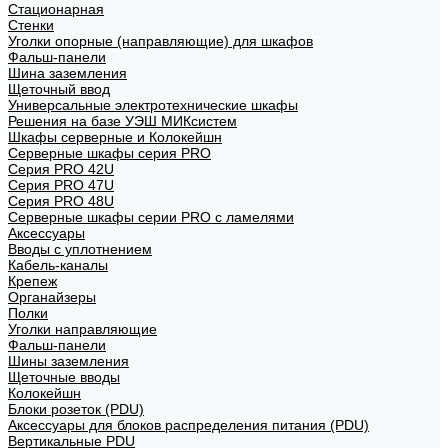
Стационарная
Стенки
Уголки опорные (направляющие) для шкафов
Фальш-панели
Шина заземления
Щеточный ввод
Универсальные электротехнические шкафы
Решения на базе УЭШ МИКсистем
Шкафы серверные и Колокейшн
Серверные шкафы серия PRO
Серия PRO 42U
Серия PRO 47U
Серия PRO 48U
Серверные шкафы серии PRO с ламелями
Аксессуары
Вводы с уплотнением
Кабель-каналы
Крепеж
Органайзеры
Полки
Уголки направляющие
Фальш-панели
Шины заземления
Щеточные вводы
Колокейшн
Блоки розеток (PDU)
Аксессуары для блоков распределения питания (PDU)
Вертикальные PDU