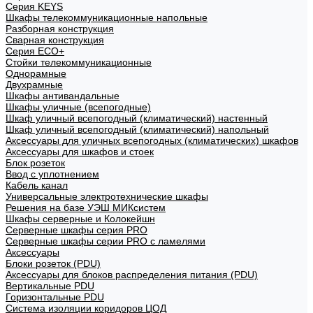
Cерия KEYS
Шкафы телекоммуникационные напольные
Разборная конструкция
Сварная конструкция
Серия ECO+
Стойки телекоммуникационные
Однорамные
Двухрамные
Шкафы антивандальные
Шкафы уличные (всепогодные)
Шкаф уличный всепогодный (климатический) настенный
Шкаф уличный всепогодный (климатический) напольный
Аксессуары для уличных всепогодных (климатических) шкафов
Аксессуары для шкафов и стоек
Блок розеток
Ввод с уплотнением
Кабель канал
Универсальные электротехнические шкафы
Решения на базе УЭШ МИКсистем
Шкафы серверные и Колокейшн
Серверные шкафы серия PRO
Серверные шкафы серии PRO с ламелями
Аксессуары
Блоки розеток (PDU)
Аксессуары для блоков распределения питания (PDU)
Вертикальные PDU
Горизонтальные PDU
Система изоляции коридоров ЦОД