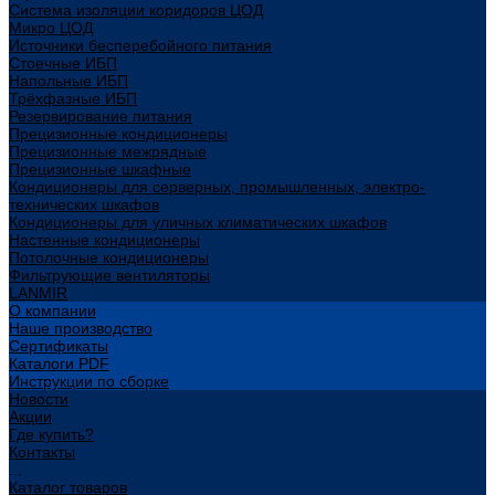
Система изоляции коридоров ЦОД
Микро ЦОД
Источники бесперебойного питания
Стоечные ИБП
Напольные ИБП
Трёхфазные ИБП
Резервирование питания
Прецизионные кондиционеры
Прецизионные межрядные
Прецизионные шкафные
Кондиционеры для серверных, промышленных, электро-
технических шкафов
Кондиционеры для уличных климатических шкафов
Настенные кондиционеры
Потолочные кондиционеры
Фильтрующие вентиляторы
LANMIR
О компании
Наше производство
Сертификаты
Каталоги PDF
Инструкции по сборке
Новости
Акции
Где купить?
Контакты
...
Каталог товаров