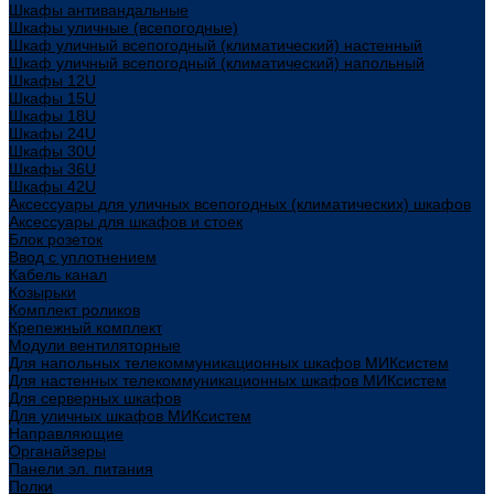
Шкафы антивандальные
Шкафы уличные (всепогодные)
Шкаф уличный всепогодный (климатический) настенный
Шкаф уличный всепогодный (климатический) напольный
Шкафы 12U
Шкафы 15U
Шкафы 18U
Шкафы 24U
Шкафы 30U
Шкафы 36U
Шкафы 42U
Аксессуары для уличных всепогодных (климатических) шкафов
Аксессуары для шкафов и стоек
Блок розеток
Ввод с уплотнением
Кабель канал
Козырьки
Комплект роликов
Крепежный комплект
Модули вентиляторные
Для напольных телекоммуникационных шкафов МИКсистем
Для настенных телекоммуникационных шкафов МИКсистем
Для серверных шкафов
Для уличных шкафов МИКсистем
Направляющие
Органайзеры
Панели эл. питания
Полки