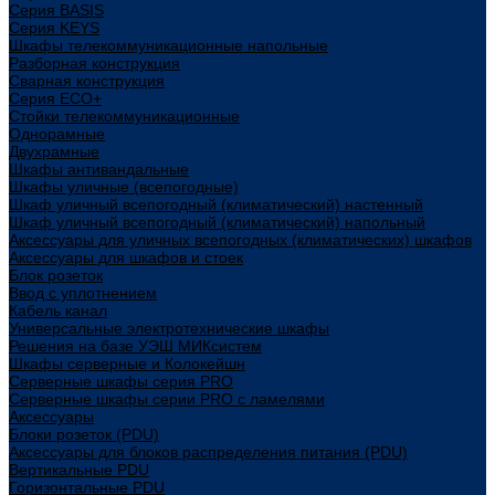
Cерия BASIS
Cерия KEYS
Шкафы телекоммуникационные напольные
Разборная конструкция
Сварная конструкция
Серия ECO+
Стойки телекоммуникационные
Однорамные
Двухрамные
Шкафы антивандальные
Шкафы уличные (всепогодные)
Шкаф уличный всепогодный (климатический) настенный
Шкаф уличный всепогодный (климатический) напольный
Аксессуары для уличных всепогодных (климатических) шкафов
Аксессуары для шкафов и стоек
Блок розеток
Ввод с уплотнением
Кабель канал
Универсальные электротехнические шкафы
Решения на базе УЭШ МИКсистем
Шкафы серверные и Колокейшн
Серверные шкафы серия PRO
Серверные шкафы серии PRO с ламелями
Аксессуары
Блоки розеток (PDU)
Аксессуары для блоков распределения питания (PDU)
Вертикальные PDU
Горизонтальные PDU