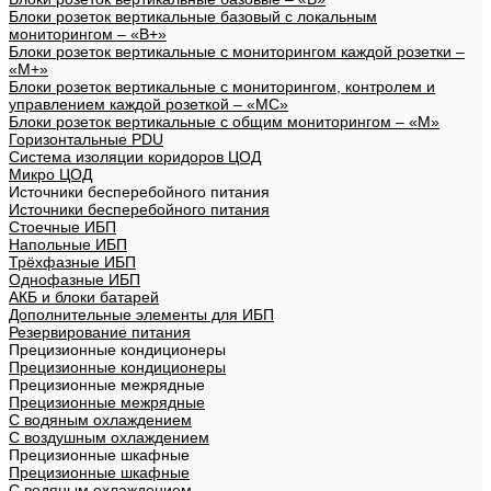
Блоки розеток вертикальные базовый с локальным
мониторингом – «В+»
Блоки розеток вертикальные с мониторингом каждой розетки –
«М+»
Блоки розеток вертикальные с мониторингом, контролем и
управлением каждой розеткой – «МС»
Блоки розеток вертикальные с общим мониторингом – «М»
Горизонтальные PDU
Система изоляции коридоров ЦОД
Микро ЦОД
Источники бесперебойного питания
Источники бесперебойного питания
Стоечные ИБП
Напольные ИБП
Трёхфазные ИБП
Однофазные ИБП
АКБ и блоки батарей
Дополнительные элементы для ИБП
Резервирование питания
Прецизионные кондиционеры
Прецизионные кондиционеры
Прецизионные межрядные
Прецизионные межрядные
С водяным охлаждением
С воздушным охлаждением
Прецизионные шкафные
Прецизионные шкафные
С водяным охлаждением