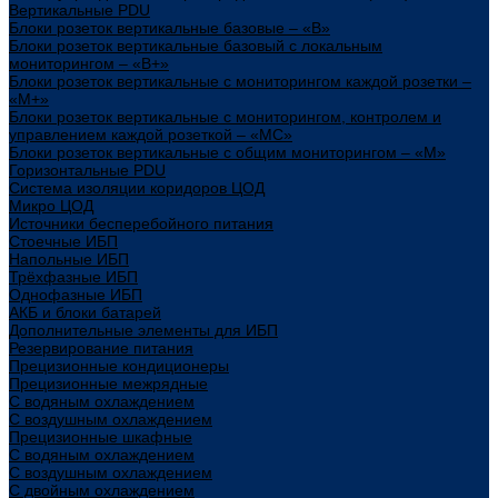
Вертикальные PDU
Блоки розеток вертикальные базовые – «В»
Блоки розеток вертикальные базовый с локальным
мониторингом – «В+»
Блоки розеток вертикальные с мониторингом каждой розетки –
«М+»
Блоки розеток вертикальные с мониторингом, контролем и
управлением каждой розеткой – «МС»
Блоки розеток вертикальные с общим мониторингом – «М»
Горизонтальные PDU
Система изоляции коридоров ЦОД
Микро ЦОД
Источники бесперебойного питания
Стоечные ИБП
Напольные ИБП
Трёхфазные ИБП
Однофазные ИБП
АКБ и блоки батарей
Дополнительные элементы для ИБП
Резервирование питания
Прецизионные кондиционеры
Прецизионные межрядные
С водяным охлаждением
С воздушным охлаждением
Прецизионные шкафные
С водяным охлаждением
С воздушным охлаждением
С двойным охлаждением