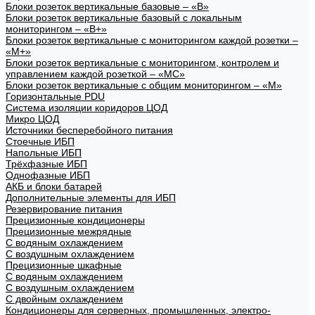
Блоки розеток вертикальные базовые – «В»
Блоки розеток вертикальные базовый с локальным
мониторингом – «В+»
Блоки розеток вертикальные с мониторингом каждой розетки –
«М+»
Блоки розеток вертикальные с мониторингом, контролем и
управлением каждой розеткой – «МС»
Блоки розеток вертикальные с общим мониторингом – «М»
Горизонтальные PDU
Система изоляции коридоров ЦОД
Микро ЦОД
Источники бесперебойного питания
Стоечные ИБП
Напольные ИБП
Трёхфазные ИБП
Однофазные ИБП
АКБ и блоки батарей
Дополнительные элементы для ИБП
Резервирование питания
Прецизионные кондиционеры
Прецизионные межрядные
С водяным охлаждением
С воздушным охлаждением
Прецизионные шкафные
С водяным охлаждением
С воздушным охлаждением
С двойным охлаждением
Кондиционеры для серверных, промышленных, электро-