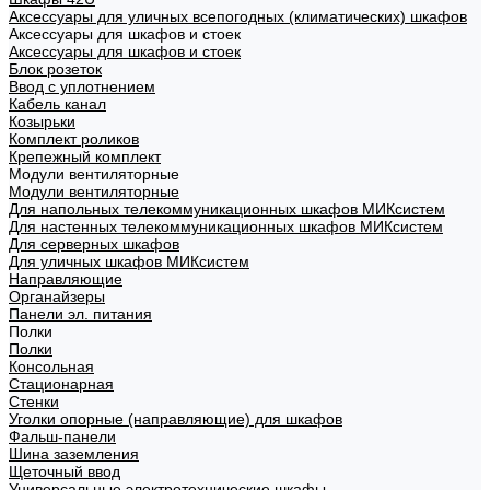
Аксессуары для уличных всепогодных (климатических) шкафов
Аксессуары для шкафов и стоек
Аксессуары для шкафов и стоек
Блок розеток
Ввод с уплотнением
Кабель канал
Козырьки
Комплект роликов
Крепежный комплект
Модули вентиляторные
Модули вентиляторные
Для напольных телекоммуникационных шкафов МИКсистем
Для настенных телекоммуникационных шкафов МИКсистем
Для серверных шкафов
Для уличных шкафов МИКсистем
Направляющие
Органайзеры
Панели эл. питания
Полки
Полки
Консольная
Стационарная
Стенки
Уголки опорные (направляющие) для шкафов
Фальш-панели
Шина заземления
Щеточный ввод
Универсальные электротехнические шкафы