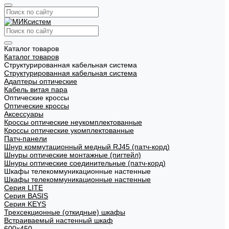
Каталог товаров
Каталог товаров
Структурированная кабельная система
Структурированная кабельная система
Адаптеры оптические
Кабель витая пара
Оптические кроссы
Оптические кроссы
Аксессуары
Кроссы оптические неукомплектованные
Кроссы оптические укомплектованные
Патч-панели
Шнур коммутационный медный RJ45 (патч-корд)
Шнуры оптические монтажные (пигтейл)
Шнуры оптические соединительные (патч-корд)
Шкафы телекоммуникационные настенные
Шкафы телекоммуникационные настенные
Cерия LITE
Cерия BASIS
Cерия KEYS
Трехсекционные (откидные) шкафы
Встраиваемый настенный шкаф
600x450