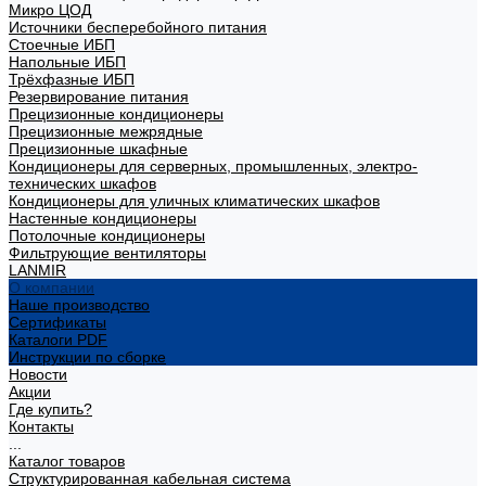
Микро ЦОД
Источники бесперебойного питания
Стоечные ИБП
Напольные ИБП
Трёхфазные ИБП
Резервирование питания
Прецизионные кондиционеры
Прецизионные межрядные
Прецизионные шкафные
Кондиционеры для серверных, промышленных, электро-
технических шкафов
Кондиционеры для уличных климатических шкафов
Настенные кондиционеры
Потолочные кондиционеры
Фильтрующие вентиляторы
LANMIR
О компании
Наше производство
Сертификаты
Каталоги PDF
Инструкции по сборке
Новости
Акции
Где купить?
Контакты
...
Каталог товаров
Структурированная кабельная система