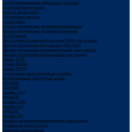
Структурированная кабельная система
Адаптеры оптические
Кабель витая пара
Оптические кроссы
Аксессуары
Кроссы оптические неукомплектованные
Кроссы оптические укомплектованные
Патч-панели
Шнур коммутационный медный RJ45 (патч-корд)
Шнуры оптические монтажные (пигтейл)
Шнуры оптические соединительные (патч-корд)
Шкафы телекоммуникационные настенные
Cерия LITE
Cерия BASIS
Cерия KEYS
Трехсекционные (откидные) шкафы
Встраиваемый настенный шкаф
600x450
600x600
Шкафы 12U
600x600
Шкафы 15U
Шкафы 6U
600x350
Шкафы 9U
Шкафы телекоммуникационные напольные
Разборная конструкция
Сварная конструкция