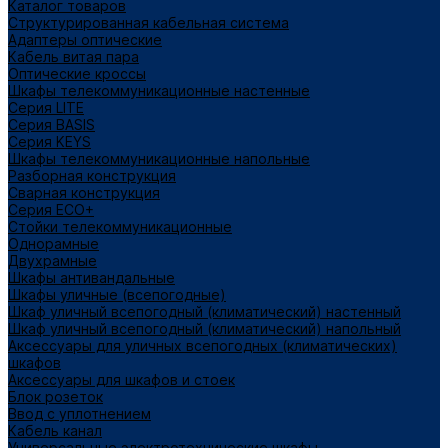
Каталог товаров
Структурированная кабельная система
Адаптеры оптические
Кабель витая пара
Оптические кроссы
Шкафы телекоммуникационные настенные
Cерия LITE
Cерия BASIS
Cерия KEYS
Шкафы телекоммуникационные напольные
Разборная конструкция
Сварная конструкция
Серия ECO+
Стойки телекоммуникационные
Однорамные
Двухрамные
Шкафы антивандальные
Шкафы уличные (всепогодные)
Шкаф уличный всепогодный (климатический) настенный
Шкаф уличный всепогодный (климатический) напольный
Аксессуары для уличных всепогодных (климатических)
шкафов
Аксессуары для шкафов и стоек
Блок розеток
Ввод с уплотнением
Кабель канал
Универсальные электротехнические шкафы