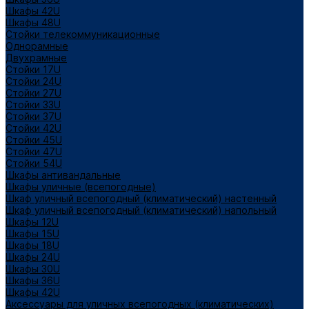
Шкафы 42U
Шкафы 48U
Стойки телекоммуникационные
Однорамные
Двухрамные
Стойки 17U
Стойки 24U
Стойки 27U
Стойки 33U
Стойки 37U
Стойки 42U
Стойки 45U
Стойки 47U
Стойки 54U
Шкафы антивандальные
Шкафы уличные (всепогодные)
Шкаф уличный всепогодный (климатический) настенный
Шкаф уличный всепогодный (климатический) напольный
Шкафы 12U
Шкафы 15U
Шкафы 18U
Шкафы 24U
Шкафы 30U
Шкафы 36U
Шкафы 42U
Аксессуары для уличных всепогодных (климатических)