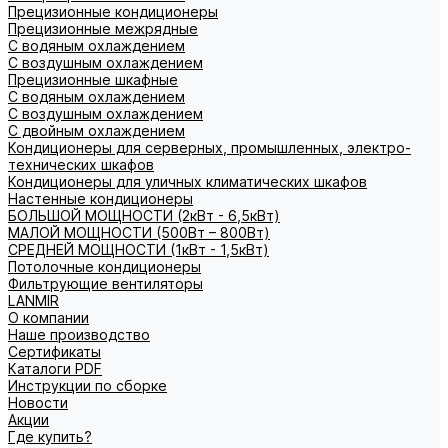
Прецизионные кондиционеры
Прецизионные межрядные
С водяным охлаждением
С воздушным охлаждением
Прецизионные шкафные
С водяным охлаждением
С воздушным охлаждением
С двойным охлаждением
Кондиционеры для серверных, промышленных, электро-
технических шкафов
Кондиционеры для уличных климатических шкафов
Настенные кондиционеры
БОЛЬШОЙ МОЩНОСТИ (2кВт - 6,5кВт)
МАЛОЙ МОЩНОСТИ (500Вт – 800Вт)
СРЕДНЕЙ МОЩНОСТИ (1кВт - 1,5кВт)
Потолочные кондиционеры
Фильтрующие вентиляторы
LANMIR
О компании
Наше производство
Сертификаты
Каталоги PDF
Инструкции по сборке
Новости
Акции
Где купить?