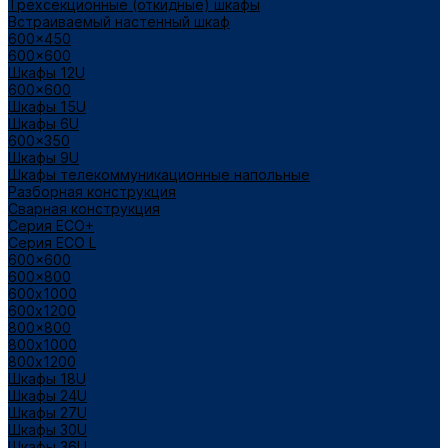
Трехсекционные (откидные) шкафы
Встраиваемый настенный шкаф
600x450
600x600
Шкафы 12U
600x600
Шкафы 15U
Шкафы 6U
600x350
Шкафы 9U
Шкафы телекоммуникационные напольные
Разборная конструкция
Сварная конструкция
Серия ECO+
Серия ECO L
600x600
600x800
600х1000
600х1200
800x800
800х1000
800х1200
Шкафы 18U
Шкафы 24U
Шкафы 27U
Шкафы 30U
Шкафы 36U