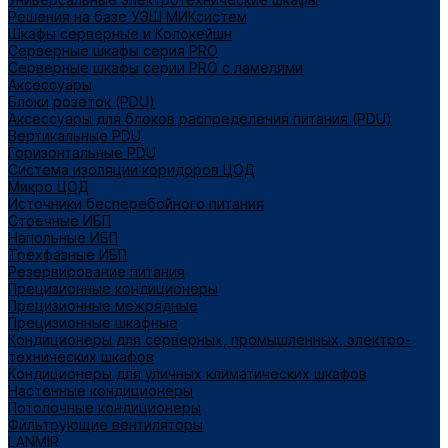
Решения на базе УЭШ МИКсистем
Шкафы серверные и Колокейшн
Серверные шкафы серия PRO
Серверные шкафы серии PRO с ламелями
Аксессуары
Блоки розеток (PDU)
Аксессуары для блоков распределения питания (PDU)
Вертикальные PDU
Горизонтальные PDU
Система изоляции коридоров ЦОД
Микро ЦОД
Источники бесперебойного питания
Стоечные ИБП
Напольные ИБП
Трёхфазные ИБП
Резервирование питания
Прецизионные кондиционеры
Прецизионные межрядные
Прецизионные шкафные
Кондиционеры для серверных, промышленных, электро-
технических шкафов
Кондиционеры для уличных климатических шкафов
Настенные кондиционеры
Потолочные кондиционеры
Фильтрующие вентиляторы
LANMIR