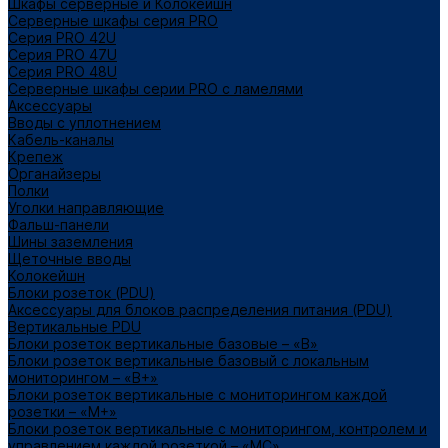
Шкафы серверные и Колокейшн
Серверные шкафы серия PRO
Серия PRO 42U
Серия PRO 47U
Серия PRO 48U
Серверные шкафы серии PRO с ламелями
Аксессуары
Вводы с уплотнением
Кабель-каналы
Крепеж
Органайзеры
Полки
Уголки направляющие
Фальш-панели
Шины заземления
Щеточные вводы
Колокейшн
Блоки розеток (PDU)
Аксессуары для блоков распределения питания (PDU)
Вертикальные PDU
Блоки розеток вертикальные базовые – «В»
Блоки розеток вертикальные базовый с локальным
мониторингом – «В+»
Блоки розеток вертикальные с мониторингом каждой
розетки – «М+»
Блоки розеток вертикальные с мониторингом, контролем и
управлением каждой розеткой – «МС»