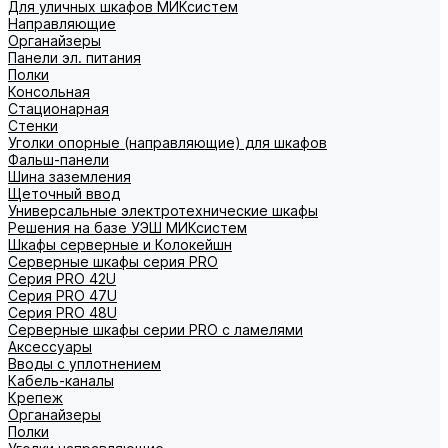
Для уличных шкафов МИКсистем
Направляющие
Органайзеры
Панели эл. питания
Полки
Консольная
Стационарная
Стенки
Уголки опорные (направляющие) для шкафов
Фальш-панели
Шина заземления
Щеточный ввод
Универсальные электротехнические шкафы
Решения на базе УЭШ МИКсистем
Шкафы серверные и Колокейшн
Серверные шкафы серия PRO
Серия PRO 42U
Серия PRO 47U
Серия PRO 48U
Серверные шкафы серии PRO с ламелями
Аксессуары
Вводы с уплотнением
Кабель-каналы
Крепеж
Органайзеры
Полки