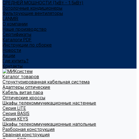
СРЕДНЕЙ МОЩНОСТИ (1кВт - 1,5кВт)
Потолочные кондиционеры
Фильтрующие вентиляторы
LANMIR
О компании
Наше производство
Сертификаты
Каталоги PDF
Инструкции по сборке
Новости
Акции
Где купить?
Контакты
Каталог товаров
Структурированная кабельная система
Адаптеры оптические
Кабель витая пара
Оптические кроссы
Шкафы телекоммуникационные настенные
Cерия LITE
Cерия BASIS
Cерия KEYS
Шкафы телекоммуникационные напольные
Разборная конструкция
Сварная конструкция