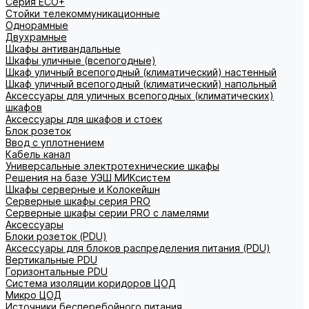
Серия ECO+
Стойки телекоммуникационные
Однорамные
Двухрамные
Шкафы антивандальные
Шкафы уличные (всепогодные)
Шкаф уличный всепогодный (климатический) настенный
Шкаф уличный всепогодный (климатический) напольный
Аксессуары для уличных всепогодных (климатических)
шкафов
Аксессуары для шкафов и стоек
Блок розеток
Ввод с уплотнением
Кабель канал
Универсальные электротехнические шкафы
Решения на базе УЭШ МИКсистем
Шкафы серверные и Колокейшн
Серверные шкафы серия PRO
Серверные шкафы серии PRO с ламелями
Аксессуары
Блоки розеток (PDU)
Аксессуары для блоков распределения питания (PDU)
Вертикальные PDU
Горизонтальные PDU
Система изоляции коридоров ЦОД
Микро ЦОД
Источники бесперебойного питания