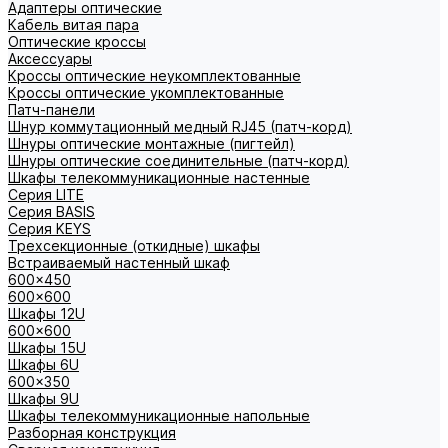
Адаптеры оптические
Кабель витая пара
Оптические кроссы
Аксессуары
Кроссы оптические неукомплектованные
Кроссы оптические укомплектованные
Патч-панели
Шнур коммутационный медный RJ45 (патч-корд)
Шнуры оптические монтажные (пигтейл)
Шнуры оптические соединительные (патч-корд)
Шкафы телекоммуникационные настенные
Cерия LITE
Cерия BASIS
Cерия KEYS
Трехсекционные (откидные) шкафы
Встраиваемый настенный шкаф
600x450
600x600
Шкафы 12U
600x600
Шкафы 15U
Шкафы 6U
600x350
Шкафы 9U
Шкафы телекоммуникационные напольные
Разборная конструкция