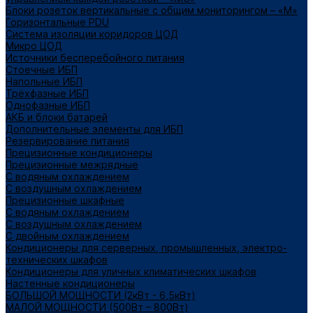
Блоки розеток вертикальные с общим мониторингом – «М»
Горизонтальные PDU
Система изоляции коридоров ЦОД
Микро ЦОД
Источники бесперебойного питания
Стоечные ИБП
Напольные ИБП
Трёхфазные ИБП
Однофазные ИБП
АКБ и блоки батарей
Дополнительные элементы для ИБП
Резервирование питания
Прецизионные кондиционеры
Прецизионные межрядные
С водяным охлаждением
С воздушным охлаждением
Прецизионные шкафные
С водяным охлаждением
С воздушным охлаждением
С двойным охлаждением
Кондиционеры для серверных, промышленных, электро-
технических шкафов
Кондиционеры для уличных климатических шкафов
Настенные кондиционеры
БОЛЬШОЙ МОЩНОСТИ (2кВт - 6,5кВт)
МАЛОЙ МОЩНОСТИ (500Вт – 800Вт)