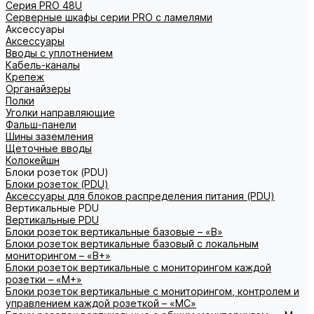
Серия PRO 48U
Серверные шкафы серии PRO с ламелями
Аксессуары
Аксессуары
Вводы с уплотнением
Кабель-каналы
Крепеж
Органайзеры
Полки
Уголки направляющие
Фальш-панели
Шины заземления
Щеточные вводы
Колокейшн
Блоки розеток (PDU)
Блоки розеток (PDU)
Аксессуары для блоков распределения питания (PDU)
Вертикальные PDU
Вертикальные PDU
Блоки розеток вертикальные базовые – «В»
Блоки розеток вертикальные базовый с локальным
мониторингом – «В+»
Блоки розеток вертикальные с мониторингом каждой
розетки – «М+»
Блоки розеток вертикальные с мониторингом, контролем и
управлением каждой розеткой – «МС»