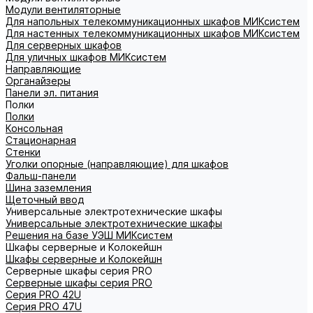
Модули вентиляторные
Для напольных телекоммуникационных шкафов МИКсистем
Для настенных телекоммуникационных шкафов МИКсистем
Для серверных шкафов
Для уличных шкафов МИКсистем
Направляющие
Органайзеры
Панели эл. питания
Полки
Полки
Консольная
Стационарная
Стенки
Уголки опорные (направляющие) для шкафов
Фальш-панели
Шина заземления
Щеточный ввод
Универсальные электротехнические шкафы
Универсальные электротехнические шкафы
Решения на базе УЭШ МИКсистем
Шкафы серверные и Колокейшн
Шкафы серверные и Колокейшн
Серверные шкафы серия PRO
Серверные шкафы серия PRO
Серия PRO 42U
Серия PRO 47U