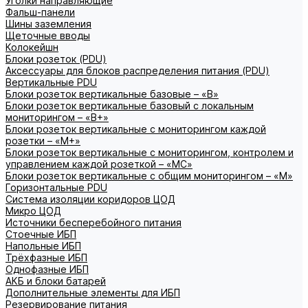
Уголки направляющие
Фальш-панели
Шины заземления
Щеточные вводы
Колокейшн
Блоки розеток (PDU)
Аксессуары для блоков распределения питания (PDU)
Вертикальные PDU
Блоки розеток вертикальные базовые – «В»
Блоки розеток вертикальные базовый с локальным
мониторингом – «В+»
Блоки розеток вертикальные с мониторингом каждой
розетки – «М+»
Блоки розеток вертикальные с мониторингом, контролем и
управлением каждой розеткой – «МС»
Блоки розеток вертикальные с общим мониторингом – «М»
Горизонтальные PDU
Система изоляции коридоров ЦОД
Микро ЦОД
Источники бесперебойного питания
Стоечные ИБП
Напольные ИБП
Трёхфазные ИБП
Однофазные ИБП
АКБ и блоки батарей
Дополнительные элементы для ИБП
Резервирование питания