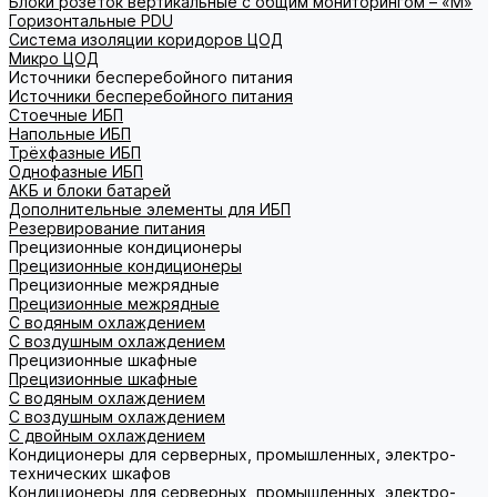
Блоки розеток вертикальные с общим мониторингом – «М»
Горизонтальные PDU
Система изоляции коридоров ЦОД
Микро ЦОД
Источники бесперебойного питания
Источники бесперебойного питания
Стоечные ИБП
Напольные ИБП
Трёхфазные ИБП
Однофазные ИБП
АКБ и блоки батарей
Дополнительные элементы для ИБП
Резервирование питания
Прецизионные кондиционеры
Прецизионные кондиционеры
Прецизионные межрядные
Прецизионные межрядные
С водяным охлаждением
С воздушным охлаждением
Прецизионные шкафные
Прецизионные шкафные
С водяным охлаждением
С воздушным охлаждением
С двойным охлаждением
Кондиционеры для серверных, промышленных, электро-
технических шкафов
Кондиционеры для серверных, промышленных, электро-