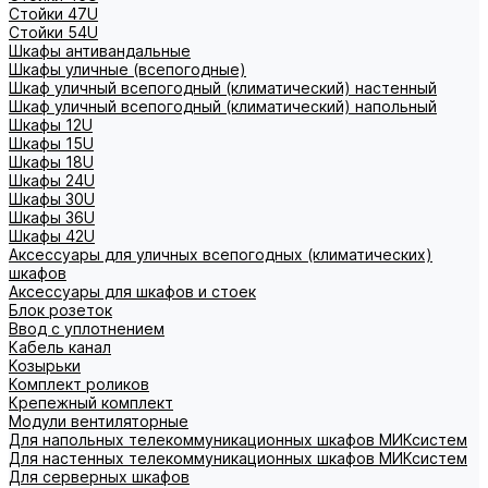
Стойки 47U
Стойки 54U
Шкафы антивандальные
Шкафы уличные (всепогодные)
Шкаф уличный всепогодный (климатический) настенный
Шкаф уличный всепогодный (климатический) напольный
Шкафы 12U
Шкафы 15U
Шкафы 18U
Шкафы 24U
Шкафы 30U
Шкафы 36U
Шкафы 42U
Аксессуары для уличных всепогодных (климатических)
шкафов
Аксессуары для шкафов и стоек
Блок розеток
Ввод с уплотнением
Кабель канал
Козырьки
Комплект роликов
Крепежный комплект
Модули вентиляторные
Для напольных телекоммуникационных шкафов МИКсистем
Для настенных телекоммуникационных шкафов МИКсистем
Для серверных шкафов