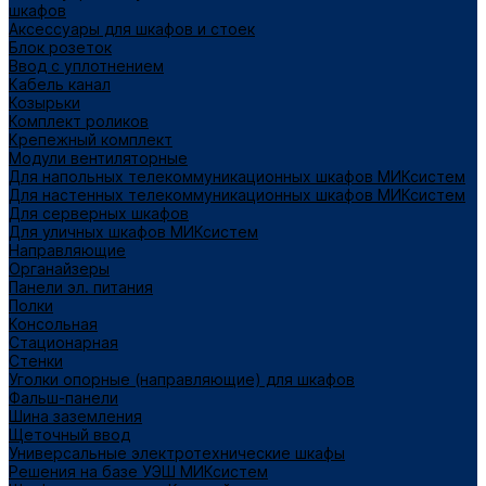
шкафов
Аксессуары для шкафов и стоек
Блок розеток
Ввод с уплотнением
Кабель канал
Козырьки
Комплект роликов
Крепежный комплект
Модули вентиляторные
Для напольных телекоммуникационных шкафов МИКсистем
Для настенных телекоммуникационных шкафов МИКсистем
Для серверных шкафов
Для уличных шкафов МИКсистем
Направляющие
Органайзеры
Панели эл. питания
Полки
Консольная
Стационарная
Стенки
Уголки опорные (направляющие) для шкафов
Фальш-панели
Шина заземления
Щеточный ввод
Универсальные электротехнические шкафы
Решения на базе УЭШ МИКсистем