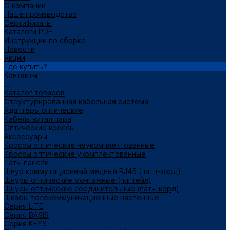
О компании
Наше производство
Сертификаты
Каталоги PDF
Инструкции по сборке
Новости
Акции
Где купить?
Контакты
...
Каталог товаров
Структурированная кабельная система
Адаптеры оптические
Кабель витая пара
Оптические кроссы
Аксессуары
Кроссы оптические неукомплектованные
Кроссы оптические укомплектованные
Патч-панели
Шнур коммутационный медный RJ45 (патч-корд)
Шнуры оптические монтажные (пигтейл)
Шнуры оптические соединительные (патч-корд)
Шкафы телекоммуникационные настенные
Cерия LITE
Cерия BASIS
Cерия KEYS