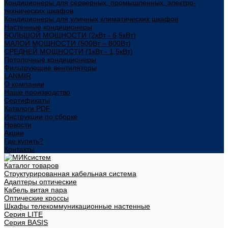
Кондиционеры для серверных, промышленных, электро-
технических шкафов
Кондиционеры для уличных климатических шкафов
Настенные кондиционеры
БОЛЬШОЙ МОЩНОСТИ (2кВт - 6,5кВт)
МАЛОЙ МОЩНОСТИ (500Вт – 800Вт)
СРЕДНЕЙ МОЩНОСТИ (1кВт - 1,5кВт)
Потолочные кондиционеры
Фильтрующие вентиляторы
LANMIR
О компании
Наше производство
Сертификаты
Каталоги PDF
Инструкции по сборке
Новости
Акции
Где купить?
Контакты
Каталог товаров
Структурированная кабельная система
Адаптеры оптические
Кабель витая пара
Оптические кроссы
Шкафы телекоммуникационные настенные
Cерия LITE
Cерия BASIS