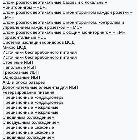
Блоки розеток вертикальные базовый с локальным
мониторингом – «В+»
Блоки розеток вертикальные с мониторингом каждой розетки –
«М+»
Блоки розеток вертикальные с мониторингом, контролем и
управлением каждой розеткой – «МС»
Блоки розеток вертикальные с общим мониторингом – «М»
Горизонтальные PDU
Система изоляции коридоров ЦОД
Микро ЦОД
Источники бесперебойного питания
Источники бесперебойного питания
Стоечные ИБП
Напольные ИБП
Трёхфазные ИБП
Однофазные ИБП
АКБ и блоки батарей
Дополнительные элементы для ИБП
Резервирование питания
Прецизионные кондиционеры
Прецизионные кондиционеры
Прецизионные межрядные
Прецизионные межрядные
С водяным охлаждением
С воздушным охлаждением
Прецизионные шкафные
Прецизионные шкафные
С водяным охлаждением