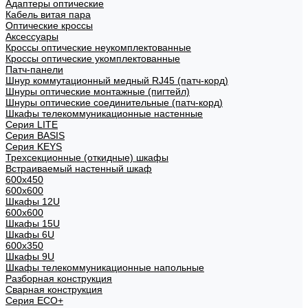
Адаптеры оптические
Кабель витая пара
Оптические кроссы
Аксессуары
Кроссы оптические неукомплектованные
Кроссы оптические укомплектованные
Патч-панели
Шнур коммутационный медный RJ45 (патч-корд)
Шнуры оптические монтажные (пигтейл)
Шнуры оптические соединительные (патч-корд)
Шкафы телекоммуникационные настенные
Cерия LITE
Cерия BASIS
Cерия KEYS
Трехсекционные (откидные) шкафы
Встраиваемый настенный шкаф
600x450
600x600
Шкафы 12U
600x600
Шкафы 15U
Шкафы 6U
600x350
Шкафы 9U
Шкафы телекоммуникационные напольные
Разборная конструкция
Сварная конструкция
Серия ECO+