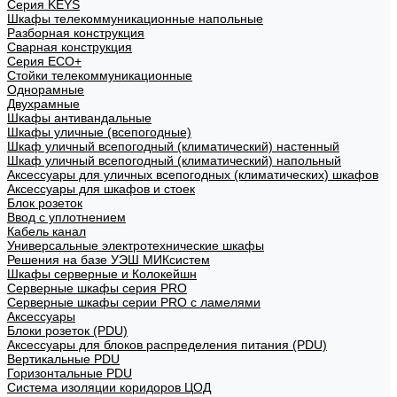
Cерия KEYS
Шкафы телекоммуникационные напольные
Разборная конструкция
Сварная конструкция
Серия ECO+
Стойки телекоммуникационные
Однорамные
Двухрамные
Шкафы антивандальные
Шкафы уличные (всепогодные)
Шкаф уличный всепогодный (климатический) настенный
Шкаф уличный всепогодный (климатический) напольный
Аксессуары для уличных всепогодных (климатических) шкафов
Аксессуары для шкафов и стоек
Блок розеток
Ввод с уплотнением
Кабель канал
Универсальные электротехнические шкафы
Решения на базе УЭШ МИКсистем
Шкафы серверные и Колокейшн
Серверные шкафы серия PRO
Серверные шкафы серии PRO с ламелями
Аксессуары
Блоки розеток (PDU)
Аксессуары для блоков распределения питания (PDU)
Вертикальные PDU
Горизонтальные PDU
Система изоляции коридоров ЦОД