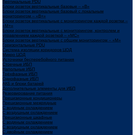
Вертикальные PDU
Блоки розеток вертикальные базовые – «В»
Блоки розеток вертикальные базовый с локальным
мониторингом – «В+»
Блоки розеток вертикальные с мониторингом каждой розетки –
«М+»
Блоки розеток вертикальные с мониторингом, контролем и
управлением каждой розеткой – «МС»
Блоки розеток вертикальные с общим мониторингом – «М»
Горизонтальные PDU
Система изоляции коридоров ЦОД
Микро ЦОД
Источники бесперебойного питания
Стоечные ИБП
Напольные ИБП
Трёхфазные ИБП
Однофазные ИБП
АКБ и блоки батарей
Дополнительные элементы для ИБП
Резервирование питания
Прецизионные кондиционеры
Прецизионные межрядные
С водяным охлаждением
С воздушным охлаждением
Прецизионные шкафные
С водяным охлаждением
С воздушным охлаждением
С двойным охлаждением