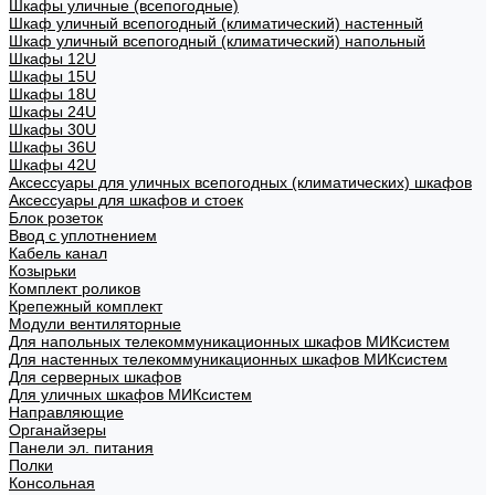
Шкафы уличные (всепогодные)
Шкаф уличный всепогодный (климатический) настенный
Шкаф уличный всепогодный (климатический) напольный
Шкафы 12U
Шкафы 15U
Шкафы 18U
Шкафы 24U
Шкафы 30U
Шкафы 36U
Шкафы 42U
Аксессуары для уличных всепогодных (климатических) шкафов
Аксессуары для шкафов и стоек
Блок розеток
Ввод с уплотнением
Кабель канал
Козырьки
Комплект роликов
Крепежный комплект
Модули вентиляторные
Для напольных телекоммуникационных шкафов МИКсистем
Для настенных телекоммуникационных шкафов МИКсистем
Для серверных шкафов
Для уличных шкафов МИКсистем
Направляющие
Органайзеры
Панели эл. питания
Полки
Консольная