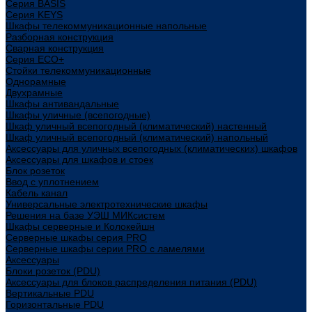
Cерия BASIS
Cерия KEYS
Шкафы телекоммуникационные напольные
Разборная конструкция
Сварная конструкция
Серия ECO+
Стойки телекоммуникационные
Однорамные
Двухрамные
Шкафы антивандальные
Шкафы уличные (всепогодные)
Шкаф уличный всепогодный (климатический) настенный
Шкаф уличный всепогодный (климатический) напольный
Аксессуары для уличных всепогодных (климатических) шкафов
Аксессуары для шкафов и стоек
Блок розеток
Ввод с уплотнением
Кабель канал
Универсальные электротехнические шкафы
Решения на базе УЭШ МИКсистем
Шкафы серверные и Колокейшн
Серверные шкафы серия PRO
Серверные шкафы серии PRO с ламелями
Аксессуары
Блоки розеток (PDU)
Аксессуары для блоков распределения питания (PDU)
Вертикальные PDU
Горизонтальные PDU