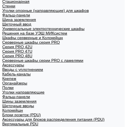
Стационарная
Стенки
Уголки опорные (направляющие) для шкафов
Фальш-панели
Шина заземления
Щеточный ввод
Универсальные электротехнические шкафы
Решения на базе УЭШ МИКсистем
Шкафы серверные и Колокейшн
Серверные шкафы серия PRO
Серия PRO 42U
Серия PRO 47U
Серия PRO 48U
Серверные шкафы серии PRO с ламелями
Аксессуары
Вводы с уплотнением
Кабель-каналы
Крепеж
Органайзеры
Полки
Уголки направляющие
Фальш-панели
Шины заземления
Щеточные вводы
Колокейшн
Блоки розеток (PDU)
Аксессуары для блоков распределения питания (PDU)
Вертикальные PDU