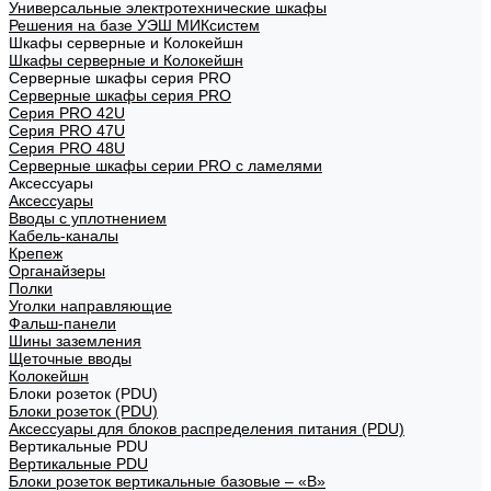
Универсальные электротехнические шкафы
Решения на базе УЭШ МИКсистем
Шкафы серверные и Колокейшн
Шкафы серверные и Колокейшн
Серверные шкафы серия PRO
Серверные шкафы серия PRO
Серия PRO 42U
Серия PRO 47U
Серия PRO 48U
Серверные шкафы серии PRO с ламелями
Аксессуары
Аксессуары
Вводы с уплотнением
Кабель-каналы
Крепеж
Органайзеры
Полки
Уголки направляющие
Фальш-панели
Шины заземления
Щеточные вводы
Колокейшн
Блоки розеток (PDU)
Блоки розеток (PDU)
Аксессуары для блоков распределения питания (PDU)
Вертикальные PDU
Вертикальные PDU
Блоки розеток вертикальные базовые – «В»