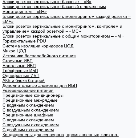
Блоки розеток вертикальные базовые – «В»
Блоки розеток вертикальные базовый с локальным
мониторингом – «В+»
Блоки розеток вертикальные с мониторингом каждой розетки –
«М+»
Блоки розеток вертикальные с мониторингом, контролем и
управлением каждой розеткой – «МС»
Блоки розеток вертикальные с общим мониторингом – «М»
Горизонтальные PDU
Система изоляции коридоров ЦОД
Микро ЦОД
Источники бесперебойного питания
Стоечные ИБП
Напольные ИБП
Трёхфазные ИБП
Однофазные ИБП
АКБ и блоки батарей
Дополнительные элементы для ИБП
Резервирование питания
Прецизионные кондиционеры
Прецизионные межрядные
С водяным охлаждением
С воздушным охлаждением
Прецизионные шкафные
С водяным охлаждением
С воздушным охлаждением
С двойным охлаждением
Кондиционеры для серверных, промышленных, электро-