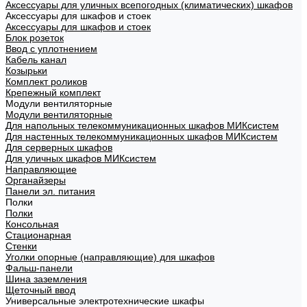
Аксессуары для уличных всепогодных (климатических) шкафов
Аксессуары для шкафов и стоек
Аксессуары для шкафов и стоек
Блок розеток
Ввод с уплотнением
Кабель канал
Козырьки
Комплект роликов
Крепежный комплект
Модули вентиляторные
Модули вентиляторные
Для напольных телекоммуникационных шкафов МИКсистем
Для настенных телекоммуникационных шкафов МИКсистем
Для серверных шкафов
Для уличных шкафов МИКсистем
Направляющие
Органайзеры
Панели эл. питания
Полки
Полки
Консольная
Стационарная
Стенки
Уголки опорные (направляющие) для шкафов
Фальш-панели
Шина заземления
Щеточный ввод
Универсальные электротехнические шкафы