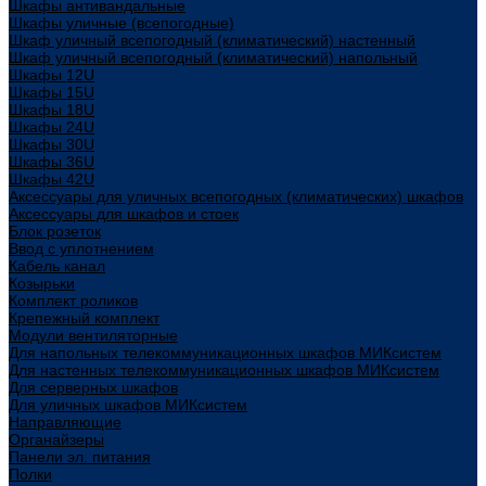
Шкафы антивандальные
Шкафы уличные (всепогодные)
Шкаф уличный всепогодный (климатический) настенный
Шкаф уличный всепогодный (климатический) напольный
Шкафы 12U
Шкафы 15U
Шкафы 18U
Шкафы 24U
Шкафы 30U
Шкафы 36U
Шкафы 42U
Аксессуары для уличных всепогодных (климатических) шкафов
Аксессуары для шкафов и стоек
Блок розеток
Ввод с уплотнением
Кабель канал
Козырьки
Комплект роликов
Крепежный комплект
Модули вентиляторные
Для напольных телекоммуникационных шкафов МИКсистем
Для настенных телекоммуникационных шкафов МИКсистем
Для серверных шкафов
Для уличных шкафов МИКсистем
Направляющие
Органайзеры
Панели эл. питания
Полки