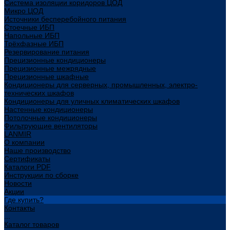
Система изоляции коридоров ЦОД
Микро ЦОД
Источники бесперебойного питания
Стоечные ИБП
Напольные ИБП
Трёхфазные ИБП
Резервирование питания
Прецизионные кондиционеры
Прецизионные межрядные
Прецизионные шкафные
Кондиционеры для серверных, промышленных, электро-
технических шкафов
Кондиционеры для уличных климатических шкафов
Настенные кондиционеры
Потолочные кондиционеры
Фильтрующие вентиляторы
LANMIR
О компании
Наше производство
Сертификаты
Каталоги PDF
Инструкции по сборке
Новости
Акции
Где купить?
Контакты
...
Каталог товаров