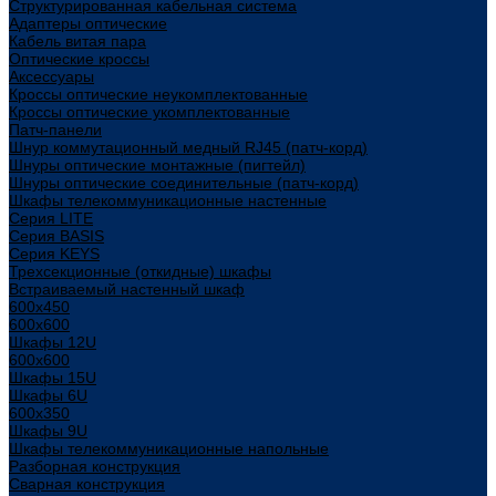
Структурированная кабельная система
Адаптеры оптические
Кабель витая пара
Оптические кроссы
Аксессуары
Кроссы оптические неукомплектованные
Кроссы оптические укомплектованные
Патч-панели
Шнур коммутационный медный RJ45 (патч-корд)
Шнуры оптические монтажные (пигтейл)
Шнуры оптические соединительные (патч-корд)
Шкафы телекоммуникационные настенные
Cерия LITE
Cерия BASIS
Cерия KEYS
Трехсекционные (откидные) шкафы
Встраиваемый настенный шкаф
600x450
600x600
Шкафы 12U
600x600
Шкафы 15U
Шкафы 6U
600x350
Шкафы 9U
Шкафы телекоммуникационные напольные
Разборная конструкция
Сварная конструкция