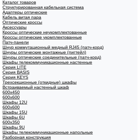
Каталог товаров
Структурированная кабельная система
Адаптеры оптические
Кабель витая пара
Оптические кроссы
Аксессуары
Кроссы оптические неукомплектованные
Кроссы оптические укомплектованные
Патч-панели
Шнур коммутационный медный RJ45 (патч-корд)
Шнуры оптические монтажные (пигтейл)
Шнуры оптические соединительные (патч-корд)
Шкафы телекоммуникационные настенные
Cерия LITE
Cерия BASIS
Cерия KEYS
Трехсекционные (откидные) шкафы
Встраиваемый настенный шкаф
600x450
600x600
Шкафы 12U
600x600
Шкафы 15U
Шкафы 6U
600x350
Шкафы 9U
Шкафы телекоммуникационные напольные
Разборная конструкция