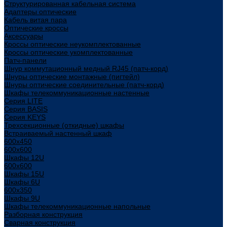
Структурированная кабельная система
Адаптеры оптические
Кабель витая пара
Оптические кроссы
Аксессуары
Кроссы оптические неукомплектованные
Кроссы оптические укомплектованные
Патч-панели
Шнур коммутационный медный RJ45 (патч-корд)
Шнуры оптические монтажные (пигтейл)
Шнуры оптические соединительные (патч-корд)
Шкафы телекоммуникационные настенные
Cерия LITE
Cерия BASIS
Cерия KEYS
Трехсекционные (откидные) шкафы
Встраиваемый настенный шкаф
600x450
600x600
Шкафы 12U
600x600
Шкафы 15U
Шкафы 6U
600x350
Шкафы 9U
Шкафы телекоммуникационные напольные
Разборная конструкция
Сварная конструкция