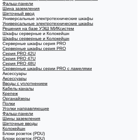
Фальш-панели
Шина заземления
Щеточный ввод
Универсальные электротехнические шкафы
Универсальные электротехнические шкафы
Решения на базе УЭШ МИКсистем
Шкафы серверные и Колокейшн
Шкафы серверные и Колокейшн
Серверные шкафы серия PRO
Серверные шкафы серия PRO
Серия PRO 42U
Серия PRO 47U
Серия PRO 48U
Серверные шкафы серии PRO с ламелями
Аксессуары
Аксессуары
Вводы с уплотнением
Кабель-каналы
Крепеж
Органайзеры
Полки
Уголки направляющие
Фальш-панели
Шины заземления
Щеточные вводы
Колокейшн
Блоки розеток (PDU)
Блоки розеток (PDU)