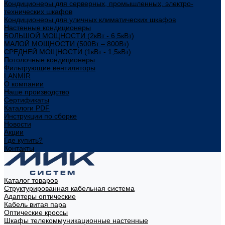
Кондиционеры для серверных, промышленных, электро-
технических шкафов
Кондиционеры для уличных климатических шкафов
Настенные кондиционеры
БОЛЬШОЙ МОЩНОСТИ (2кВт - 6,5кВт)
МАЛОЙ МОЩНОСТИ (500Вт – 800Вт)
СРЕДНЕЙ МОЩНОСТИ (1кВт - 1,5кВт)
Потолочные кондиционеры
Фильтрующие вентиляторы
LANMIR
О компании
Наше производство
Сертификаты
Каталоги PDF
Инструкции по сборке
Новости
Акции
Где купить?
Контакты
Каталог товаров
Структурированная кабельная система
Адаптеры оптические
Кабель витая пара
Оптические кроссы
Шкафы телекоммуникационные настенные