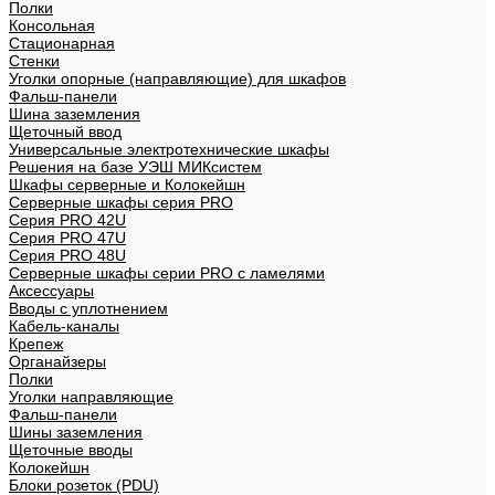
Полки
Консольная
Стационарная
Стенки
Уголки опорные (направляющие) для шкафов
Фальш-панели
Шина заземления
Щеточный ввод
Универсальные электротехнические шкафы
Решения на базе УЭШ МИКсистем
Шкафы серверные и Колокейшн
Серверные шкафы серия PRO
Серия PRO 42U
Серия PRO 47U
Серия PRO 48U
Серверные шкафы серии PRO с ламелями
Аксессуары
Вводы с уплотнением
Кабель-каналы
Крепеж
Органайзеры
Полки
Уголки направляющие
Фальш-панели
Шины заземления
Щеточные вводы
Колокейшн
Блоки розеток (PDU)