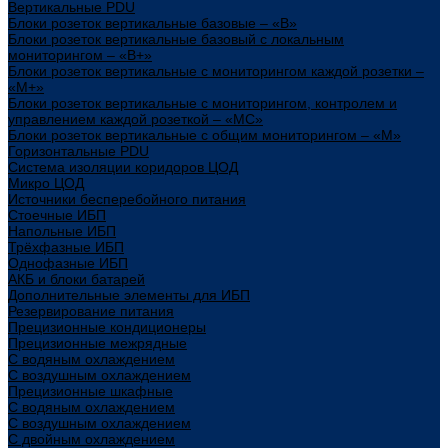
Вертикальные PDU
Блоки розеток вертикальные базовые – «В»
Блоки розеток вертикальные базовый с локальным
мониторингом – «В+»
Блоки розеток вертикальные с мониторингом каждой розетки –
«М+»
Блоки розеток вертикальные с мониторингом, контролем и
управлением каждой розеткой – «МС»
Блоки розеток вертикальные с общим мониторингом – «М»
Горизонтальные PDU
Система изоляции коридоров ЦОД
Микро ЦОД
Источники бесперебойного питания
Стоечные ИБП
Напольные ИБП
Трёхфазные ИБП
Однофазные ИБП
АКБ и блоки батарей
Дополнительные элементы для ИБП
Резервирование питания
Прецизионные кондиционеры
Прецизионные межрядные
С водяным охлаждением
С воздушным охлаждением
Прецизионные шкафные
С водяным охлаждением
С воздушным охлаждением
С двойным охлаждением