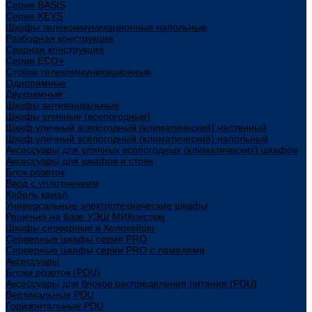
Cерия BASIS
Cерия KEYS
Шкафы телекоммуникационные напольные
Разборная конструкция
Сварная конструкция
Серия ECO+
Стойки телекоммуникационные
Однорамные
Двухрамные
Шкафы антивандальные
Шкафы уличные (всепогодные)
Шкаф уличный всепогодный (климатический) настенный
Шкаф уличный всепогодный (климатический) напольный
Аксессуары для уличных всепогодных (климатических) шкафов
Аксессуары для шкафов и стоек
Блок розеток
Ввод с уплотнением
Кабель канал
Универсальные электротехнические шкафы
Решения на базе УЭШ МИКсистем
Шкафы серверные и Колокейшн
Серверные шкафы серия PRO
Серверные шкафы серии PRO с ламелями
Аксессуары
Блоки розеток (PDU)
Аксессуары для блоков распределения питания (PDU)
Вертикальные PDU
Горизонтальные PDU