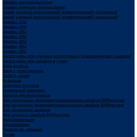
Шкафы антивандальные
Шкафы уличные (всепогодные)
Шкаф уличный всепогодный (климатический) настенный
Шкаф уличный всепогодный (климатический) напольный
Шкафы 12U
Шкафы 15U
Шкафы 18U
Шкафы 24U
Шкафы 30U
Шкафы 36U
Шкафы 42U
Аксессуары для уличных всепогодных (климатических) шкафов
Аксессуары для шкафов и стоек
Блок розеток
Ввод с уплотнением
Кабель канал
Козырьки
Комплект роликов
Крепежный комплект
Модули вентиляторные
Для напольных телекоммуникационных шкафов МИКсистем
Для настенных телекоммуникационных шкафов МИКсистем
Для серверных шкафов
Для уличных шкафов МИКсистем
Направляющие
Органайзеры
Панели эл. питания
Полки