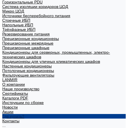
Горизонтальные PDU
Система изоляции коридоров ЦОД
Микро ЦОД
Источники бесперебойного питания
Стоечные ИБП
Напольные ИБП
Трёхфазные ИБП
Резервирование питания
Прецизионные кондиционеры
Прецизионные межрядные
Прецизионные шкафные
Кондиционеры для серверных, промышленных, электро-
технических шкафов
Кондиционеры для уличных климатических шкафов
Настенные кондиционеры
Потолочные кондиционеры
Фильтрующие вентиляторы
LANMIR
О компании
Наше производство
Сертификаты
Каталоги PDF
Инструкции по сборке
Новости
Акции
Где купить?
Контакты
...