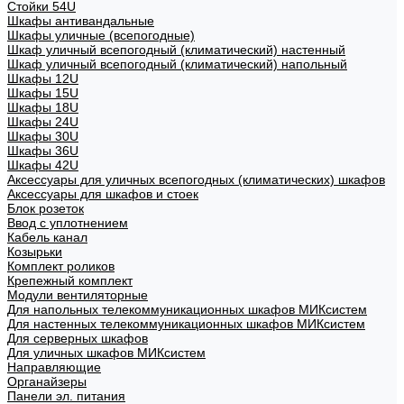
Стойки 54U
Шкафы антивандальные
Шкафы уличные (всепогодные)
Шкаф уличный всепогодный (климатический) настенный
Шкаф уличный всепогодный (климатический) напольный
Шкафы 12U
Шкафы 15U
Шкафы 18U
Шкафы 24U
Шкафы 30U
Шкафы 36U
Шкафы 42U
Аксессуары для уличных всепогодных (климатических) шкафов
Аксессуары для шкафов и стоек
Блок розеток
Ввод с уплотнением
Кабель канал
Козырьки
Комплект роликов
Крепежный комплект
Модули вентиляторные
Для напольных телекоммуникационных шкафов МИКсистем
Для настенных телекоммуникационных шкафов МИКсистем
Для серверных шкафов
Для уличных шкафов МИКсистем
Направляющие
Органайзеры
Панели эл. питания