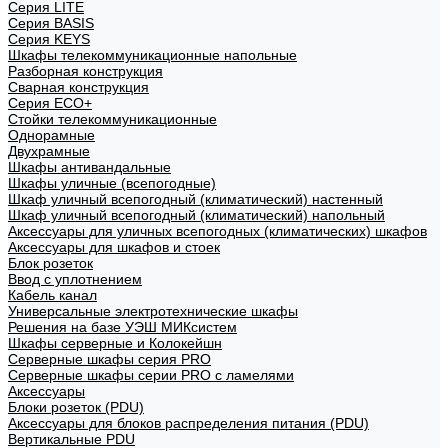
Cерия LITE
Cерия BASIS
Cерия KEYS
Шкафы телекоммуникационные напольные
Разборная конструкция
Сварная конструкция
Серия ECO+
Стойки телекоммуникационные
Однорамные
Двухрамные
Шкафы антивандальные
Шкафы уличные (всепогодные)
Шкаф уличный всепогодный (климатический) настенный
Шкаф уличный всепогодный (климатический) напольный
Аксессуары для уличных всепогодных (климатических) шкафов
Аксессуары для шкафов и стоек
Блок розеток
Ввод с уплотнением
Кабель канал
Универсальные электротехнические шкафы
Решения на базе УЭШ МИКсистем
Шкафы серверные и Колокейшн
Серверные шкафы серия PRO
Серверные шкафы серии PRO с ламелями
Аксессуары
Блоки розеток (PDU)
Аксессуары для блоков распределения питания (PDU)
Вертикальные PDU