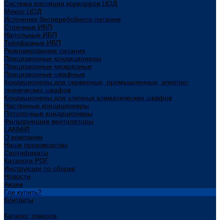
Система изоляции коридоров ЦОД
Микро ЦОД
Источники бесперебойного питания
Стоечные ИБП
Напольные ИБП
Трёхфазные ИБП
Резервирование питания
Прецизионные кондиционеры
Прецизионные межрядные
Прецизионные шкафные
Кондиционеры для серверных, промышленных, электро-
технических шкафов
Кондиционеры для уличных климатических шкафов
Настенные кондиционеры
Потолочные кондиционеры
Фильтрующие вентиляторы
LANMIR
О компании
Наше производство
Сертификаты
Каталоги PDF
Инструкции по сборке
Новости
Акции
Где купить?
Контакты
...
Каталог товаров