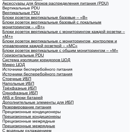
Аксессуары для блоков распределения питания (PDU)
Вертикальные PDU
Вертикальные PDU
Блоки розеток вертикальные базовые – «В»
Блоки розеток вертикальные базовый с локальным
мониторингом – «В+»
Блоки розеток вертикальные с мониторингом каждой розетки –
«М+»
Блоки розеток вертикальные с мониторингом, контролем и
управлением каждой розеткой – «МС»
Блоки розеток вертикальные с общим мониторингом – «М»
Горизонтальные PDU
Система изоляции коридоров ЦОД
Микро ЦОД
Источники бесперебойного питания
Источники бесперебойного питания
Стоечные ИБП
Напольные ИБП
Трёхфазные ИБП
Однофазные ИБП
АКБ и блоки батарей
Дополнительные элементы для ИБП
Резервирование питания
Прецизионные кондиционеры
Прецизионные кондиционеры
Прецизионные межрядные
Прецизионные межрядные
С водяным охлаждением