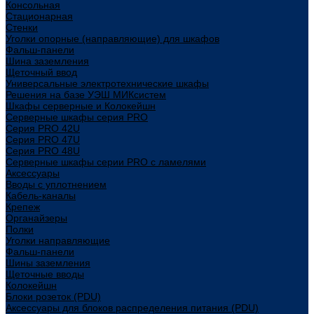
Консольная
Стационарная
Стенки
Уголки опорные (направляющие) для шкафов
Фальш-панели
Шина заземления
Щеточный ввод
Универсальные электротехнические шкафы
Решения на базе УЭШ МИКсистем
Шкафы серверные и Колокейшн
Серверные шкафы серия PRO
Серия PRO 42U
Серия PRO 47U
Серия PRO 48U
Серверные шкафы серии PRO с ламелями
Аксессуары
Вводы с уплотнением
Кабель-каналы
Крепеж
Органайзеры
Полки
Уголки направляющие
Фальш-панели
Шины заземления
Щеточные вводы
Колокейшн
Блоки розеток (PDU)
Аксессуары для блоков распределения питания (PDU)