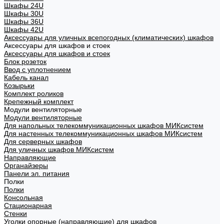
Шкафы 24U
Шкафы 30U
Шкафы 36U
Шкафы 42U
Аксессуары для уличных всепогодных (климатических) шкафов
Аксессуары для шкафов и стоек
Аксессуары для шкафов и стоек
Блок розеток
Ввод с уплотнением
Кабель канал
Козырьки
Комплект роликов
Крепежный комплект
Модули вентиляторные
Модули вентиляторные
Для напольных телекоммуникационных шкафов МИКсистем
Для настенных телекоммуникационных шкафов МИКсистем
Для серверных шкафов
Для уличных шкафов МИКсистем
Направляющие
Органайзеры
Панели эл. питания
Полки
Полки
Консольная
Стационарная
Стенки
Уголки опорные (направляющие) для шкафов