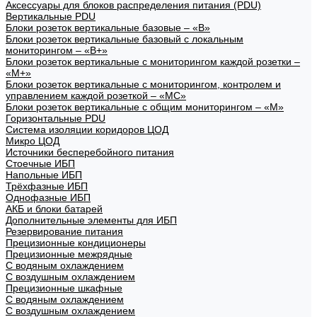
Аксессуары для блоков распределения питания (PDU)
Вертикальные PDU
Блоки розеток вертикальные базовые – «В»
Блоки розеток вертикальные базовый с локальным
мониторингом – «В+»
Блоки розеток вертикальные с мониторингом каждой розетки –
«М+»
Блоки розеток вертикальные с мониторингом, контролем и
управлением каждой розеткой – «МС»
Блоки розеток вертикальные с общим мониторингом – «М»
Горизонтальные PDU
Система изоляции коридоров ЦОД
Микро ЦОД
Источники бесперебойного питания
Стоечные ИБП
Напольные ИБП
Трёхфазные ИБП
Однофазные ИБП
АКБ и блоки батарей
Дополнительные элементы для ИБП
Резервирование питания
Прецизионные кондиционеры
Прецизионные межрядные
С водяным охлаждением
С воздушным охлаждением
Прецизионные шкафные
С водяным охлаждением
С воздушным охлаждением